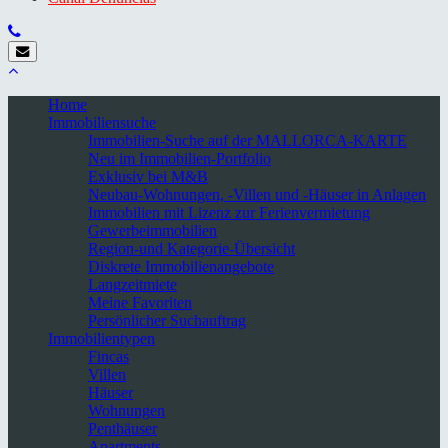
Home
Immobiliensuche
Immobilien-Suche auf der MALLORCA-KARTE
Neu im Immobilien-Portfolio
Exklusiv bei M&B
Neubau-Wohnungen, -Villen und -Häuser in Anlagen
Immobilien mit Lizenz zur Ferienvermietung
Gewerbeimmobilien
Region-und Kategorie-Übersicht
Diskrete Immobilienangebote
Langzeitmiete
Meine Favoriten
Persönlicher Suchauftrag
Immobilientypen
Fincas
Villen
Häuser
Wohnungen
Penthäuser
Apartments