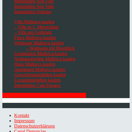
Immobilien Son Font
Immobilien Son Vida
Immobilien Felanitx
Villa Mallorca kaufen
– Villa in 1. Meereslinie
– Villa am Golfplatz
Finca Mallorca kaufen
Wohnung Mallorca kaufen
– Wohnung mit Meerblick
Grundstück Mallorca kaufen
Neubauprojekte Mallorca kaufen
Haus Mallorca kaufen
Apartment Mallorca kaufen
Gewerbeimmobilien kaufen
Luxusimmobilien kaufen
Immobilien Cala Figuera
HIER ZUM NEWSLETTER ANMELDEN
© 2026 Minkner & Bonitz S.L. | Mallorca
Kontakt
Impressum
Datenschutzerklärung
Canal Denuncias