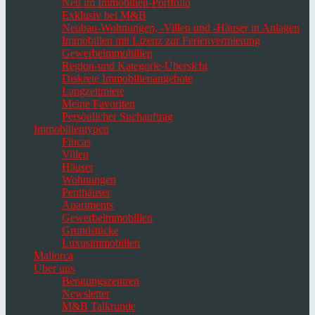
Neu im Immobilien-Portfolio
Exklusiv bei M&B
Neubau-Wohnungen, -Villen und -Häuser in Anlagen
Immobilien mit Lizenz zur Ferienvermietung
Gewerbeimmobilien
Region-und Kategorie-Übersicht
Diskrete Immobilienangebote
Langzeitmiete
Meine Favoriten
Persönlicher Suchauftrag
Immobilientypen
Fincas
Villen
Häuser
Wohnungen
Penthäuser
Apartments
Gewerbeimmobilien
Grundstücke
Luxusimmobilien
Mallorca
Über uns
Beratungszentren
Newsletter
M&B Talkrunde