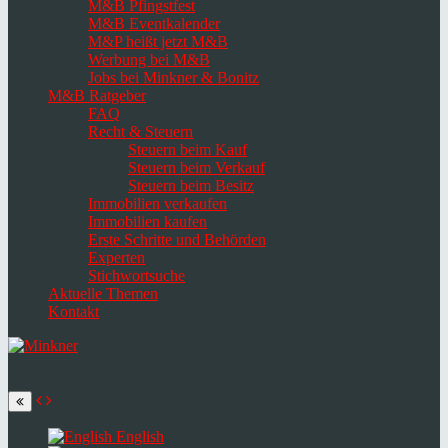
M&B Pfingstfest
M&B Eventkalender
M&P heißt jetzt M&B
Werbung bei M&B
Jobs bei Minkner & Bonitz
M&B Ratgeber
FAQ
Recht & Steuern
Steuern beim Kauf
Steuern beim Verkauf
Steuern beim Besitz
Immobilien verkaufen
Immobilien kaufen
Erste Schritte und Behörden
Experten
Stichwortsuche
Aktuelle Themen
Kontakt
Navigation
umschalten
Select
language
English