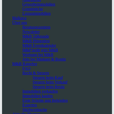
Gewerbeimmobilien
Grundstücke
Luxusimmobilien
Mallorca
Über uns
Beratungszentren
Newsletter
M&B Talkrunde
M&B Pfingstfest
M&B Eventkalender
M&P heißt jetzt M&B
Werbung bei M&B
Jobs bei Minkner & Bonitz
M&B Ratgeber
FAQ
Recht & Steuern
Steuern beim Kauf
Steuern beim Verkauf
Steuern beim Besitz
Immobilien verkaufen
Immobilien kaufen
Erste Schritte und Behörden
Experten
Stichwortsuche