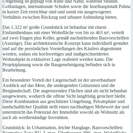
Umgebung ist geprägt von Ruhe und Natur, während Strände,
Golfanlagen, internationale Schulen sowie die Inselhauptstadt Palma
in kurzer Zeit erreichbar sind und somit ein ausgewogenes
Verhältnis zwischen Rückzug und urbaner Anbindung bieten.
Das 1.322 m² große Grundstück ist bebaubar mit einem
Einfamilienhaus mit einer Wohnfläche von bis zu 463 m², verteilt
auf zwei Etagen plus Keller, gemäß nachstehenden Bauvorschriften
(Auszüge). Das architektonische Konzept kann individuell gestaltet
und auf die persönlichen Vorstellungen des Käufers abgestimmt
werden, sodass ein hochwertiges und maßgeschneidertes
Wohnobjekt in exklusiver Lage realisiert werden kann. Die
Projektplanung sowie die Baugenehmigung befinden sich in
Bearbeitung.
Ein besonderer Vorteil der Liegenschaft ist der unverbaubare
Ausblick auf das Meer, die umliegenden Grünzonen und die
Berglandschaft. Die angrenzenden Flächen sind als nicht bebaubar
ausgewiesen, wodurch die offene Sicht langfristig gesichert bleibt.
Diese Kombination aus geschützter Umgebung, Privatsphäre und
landschaftlicher Qualität stellt einen nachhaltigen Mehrwert dar und
unterstreicht das Potenzial der Immobilie sowohl als Wohnsitz als
auch als wertbeständige Investition.
Grundstück: In Urbanisation, leichte Hanglage, Bauvorschriften:
Normativa Zona RU-3, max. Überbauung 30%, max. Wohnfläche