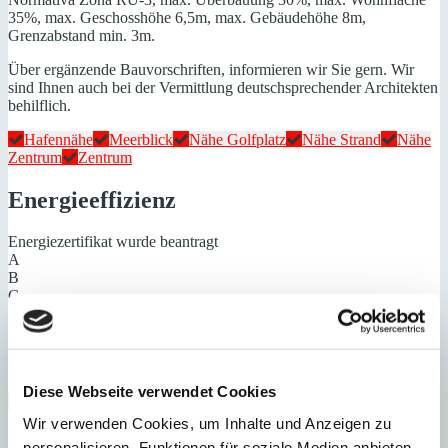
35%, max. Geschosshöhe 6,5m, max. Gebäudehöhe 8m,
Grenzabstand min. 3m.
Über ergänzende Bauvorschriften, informieren wir Sie gern. Wir
sind Ihnen auch bei der Vermittlung deutschsprechender Architekten
behilflich.
Hafennähe
Meerblick
Nähe Golfplatz
Nähe Strand
Nähe
Zentrum
Zentrum
Energieeffizienz
Energiezertifikat wurde beantragt
A
B
C
D
E
F
G
Diese Webseite verwendet Cookies
Steuern beim Immobilienkauf auf Mallorca!
Wir verwenden Cookies, um Inhalte und Anzeigen zu
Zuständiges Büro
personalisieren, Funktionen für soziale Medien anbieten