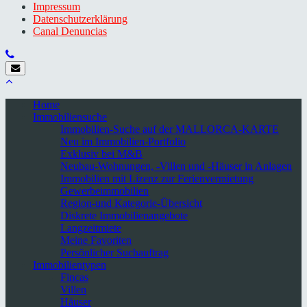
Impressum
Datenschutzerklärung
Canal Denuncias
Home
Immobiliensuche
Immobilien-Suche auf der MALLORCA-KARTE
Neu im Immobilien-Portfolio
Exklusiv bei M&B
Neubau-Wohnungen, -Villen und -Häuser in Anlagen
Immobilien mit Lizenz zur Ferienvermietung
Gewerbeimmobilien
Region-und Kategorie-Übersicht
Diskrete Immobilienangebote
Langzeitmiete
Meine Favoriten
Persönlicher Suchauftrag
Immobilientypen
Fincas
Villen
Häuser