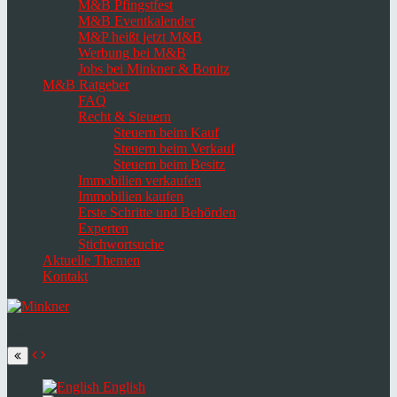
M&B Pfingstfest
M&B Eventkalender
M&P heißt jetzt M&B
Werbung bei M&B
Jobs bei Minkner & Bonitz
M&B Ratgeber
FAQ
Recht & Steuern
Steuern beim Kauf
Steuern beim Verkauf
Steuern beim Besitz
Immobilien verkaufen
Immobilien kaufen
Erste Schritte und Behörden
Experten
Stichwortsuche
Aktuelle Themen
Kontakt
Navigation
umschalten
Select
language
English