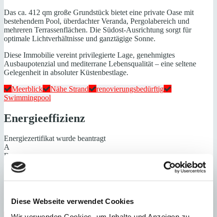
Das ca. 412 qm große Grundstück bietet eine private Oase mit
bestehendem Pool, überdachter Veranda, Pergolabereich und
mehreren Terrassenflächen. Die Südost-Ausrichtung sorgt für
optimale Lichtverhältnisse und ganztägige Sonne.
Diese Immobilie vereint privilegierte Lage, genehmigtes
Ausbaupotenzial und mediterrane Lebensqualität – eine seltene
Gelegenheit in absoluter Küstenbestlage.
Meerblick
Nähe Strand
renovierungsbedürftig
Swimmingpool
Energieeffizienz
Energiezertifikat wurde beantragt
A
B
C
D
E
F
G
Diese Webseite verwendet Cookies
Steuern beim Immobilienkauf auf Mallorca!
Wir verwenden Cookies, um Inhalte und Anzeigen zu