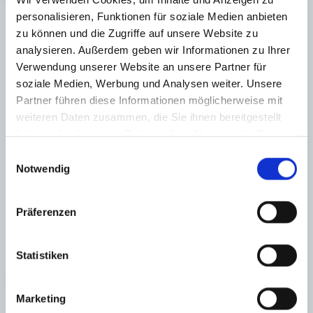
personalisieren, Funktionen für soziale Medien anbieten
Zuständiges Büro
zu können und die Zugriffe auf unsere Website zu
analysieren. Außerdem geben wir Informationen zu Ihrer
OFICINA SANTANYI | Mirjana Antic
0034971163400
Verwendung unserer Website an unsere Partner für
soziale Medien, Werbung und Analysen weiter. Unsere
Haftungs- und Courtageklausel
Partner führen diese Informationen möglicherweise mit
weiteren Daten zusammen, die Sie ihnen bereitgestellt
Alle Angaben basieren auf Informationen und Daten, die uns vom
Verkäufer/Auftraggeber zur Verfügung gestellt wurden. Minkner &
haben oder die sie im Rahmen Ihrer Nutzung der Dienste
Partner übernimmt keinerlei Garantie für Vollständigkeit, Richtigkeit
gesammelt haben.
Einwilligungsauswahl
und Aktualität der Angaben und Legalität der Immobilie. Die
angegebenen Preise enthalten nicht die vom Käufer zu tragenden
Notwendig
Nebenkosten wie Steuern, Notar-, Grundbuch- und Gestoriakosten.
Präferenzen
Laden Sie sich hier den Immobilien-Katalog “
HOMEPAGES
” von
Minkner & Bonitz herunter.
Auf 124 Seiten finden Sie die aktuellen Immobilien-Angebote.
Statistiken
×
Marketing
Santanyi
Erstklassige Investition in
Anfrage starten für: