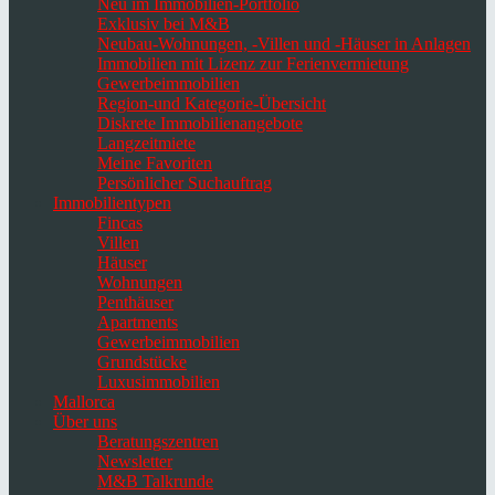
Neu im Immobilien-Portfolio
Exklusiv bei M&B
Neubau-Wohnungen, -Villen und -Häuser in Anlagen
Immobilien mit Lizenz zur Ferienvermietung
Gewerbeimmobilien
Region-und Kategorie-Übersicht
Diskrete Immobilienangebote
Langzeitmiete
Meine Favoriten
Persönlicher Suchauftrag
Immobilientypen
Fincas
Villen
Häuser
Wohnungen
Penthäuser
Apartments
Gewerbeimmobilien
Grundstücke
Luxusimmobilien
Mallorca
Über uns
Beratungszentren
Newsletter
M&B Talkrunde