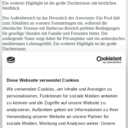
Ein weiteres Highlight ist die große Dachterrasse mit herrlichen
Weitblick.
Der Außenbereich ist das Herzstück des Anwesens: Ein Pool lädt
zum Abkühlen an warmen Sommertagen ein, während die
überdachte Terrasse mit Barbecue-Bereich perfekte Bedingungen
für gesellige Stunden mit Familie und Freunden bietet. Die
umliegende Natur sorgt dabei für Privatsphäre und ein authentisches
mediterranes Lebensgefühl. Ein weiteres Highlight ist die große
Dachterrasse.
Abgerundet wird dieses Angebot durch eine
Ferienvermietungslizenz für bis zu sechs Personen, die diese
Immobilie nicht nur zu einem exklusiven Rückzugsort, sondern
auch zu einer attraktiven Investition macht.
Diese Webseite verwendet Cookies
Wohnebene: Wohn-/Essbereich, offene Küche, 1 Schlafzimmer, 1
Badezimmer, Hauswirtschaftraum, Terrrasse
Wir verwenden Cookies, um Inhalte und Anzeigen zu
personalisieren, Funktionen für soziale Medien anbieten
Erdgeschoss: 2 Schlafzimmer, 1 Badezimmer, Terrasse
zu können und die Zugriffe auf unsere Website zu
Abstellraum
Nähe Strand
Swimmingpool
Vermietlizenz
analysieren. Außerdem geben wir Informationen zu Ihrer
Verwendung unserer Website an unsere Partner für
Energieeffizienz
soziale Medien, Werbung und Analysen weiter. Unsere