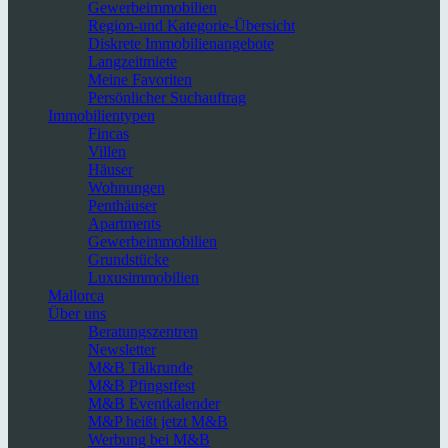
Gewerbeimmobilien
Region-und Kategorie-Übersicht
Diskrete Immobilienangebote
Langzeitmiete
Meine Favoriten
Persönlicher Suchauftrag
Immobilientypen
Fincas
Villen
Häuser
Wohnungen
Penthäuser
Apartments
Gewerbeimmobilien
Grundstücke
Luxusimmobilien
Mallorca
Über uns
Beratungszentren
Newsletter
M&B Talkrunde
M&B Pfingstfest
M&B Eventkalender
M&P heißt jetzt M&B
Werbung bei M&B