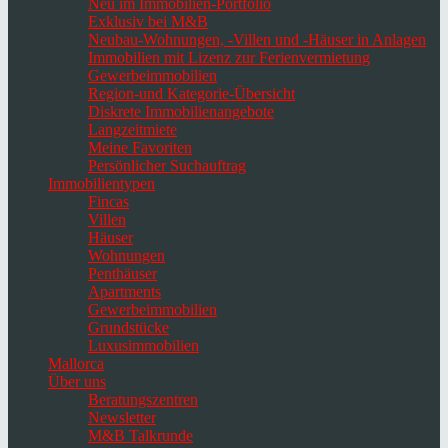
Neu im Immobilien-Portfolio
Exklusiv bei M&B
Neubau-Wohnungen, -Villen und -Häuser in Anlagen
Immobilien mit Lizenz zur Ferienvermietung
Gewerbeimmobilien
Region-und Kategorie-Übersicht
Diskrete Immobilienangebote
Langzeitmiete
Meine Favoriten
Persönlicher Suchauftrag
Immobilientypen
Fincas
Villen
Häuser
Wohnungen
Penthäuser
Apartments
Gewerbeimmobilien
Grundstücke
Luxusimmobilien
Mallorca
Über uns
Beratungszentren
Newsletter
M&B Talkrunde