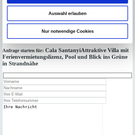
Auswahl erlauben
Laden Sie sich hier den Immobilien-Katalog “
HOMEPAGES
” von
Minkner & Bonitz herunter.
Auf 124 Seiten finden Sie die aktuellen Immobilien-Angebote.
Nur notwendige Cookies
×
Cala Santanyi
Attraktive Villa mit
Anfrage starten für:
Ferienvermietungslizenz, Pool und Blick ins Grüne
in Strandnähe