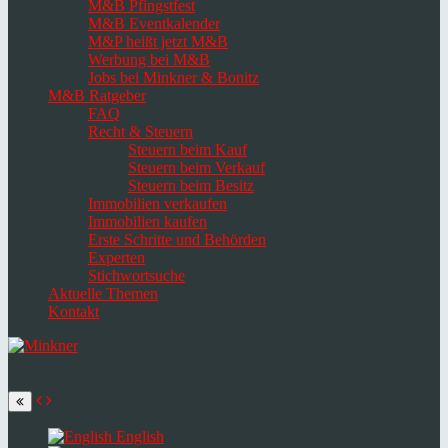
M&B Pfingstfest
M&B Eventkalender
M&P heißt jetzt M&B
Werbung bei M&B
Jobs bei Minkner & Bonitz
M&B Ratgeber
FAQ
Recht & Steuern
Steuern beim Kauf
Steuern beim Verkauf
Steuern beim Besitz
Immobilien verkaufen
Immobilien kaufen
Erste Schritte und Behörden
Experten
Stichwortsuche
Aktuelle Themen
Kontakt
Navigation
umschalten
Select
language
English