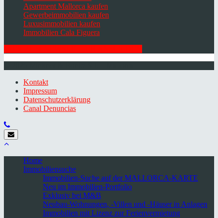
Apartment Mallorca kaufen
Gewerbeimmobilien kaufen
Luxusimmobilien kaufen
Immobilien Cala Figuera
HIER ZUM NEWSLETTER ANMELDEN
© 2026 Minkner & Bonitz S.L. | Mallorca
Kontakt
Impressum
Datenschutzerklärung
Canal Denuncias
Home
Immobiliensuche
Immobilien-Suche auf der MALLORCA-KARTE
Neu im Immobilien-Portfolio
Exklusiv bei M&B
Neubau-Wohnungen, -Villen und -Häuser in Anlagen
Immobilien mit Lizenz zur Ferienvermietung