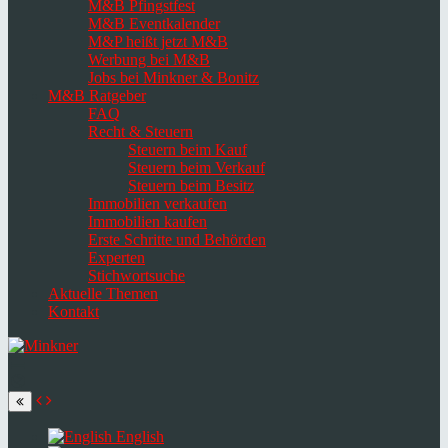
M&B Pfingstfest
M&B Eventkalender
M&P heißt jetzt M&B
Werbung bei M&B
Jobs bei Minkner & Bonitz
M&B Ratgeber
FAQ
Recht & Steuern
Steuern beim Kauf
Steuern beim Verkauf
Steuern beim Besitz
Immobilien verkaufen
Immobilien kaufen
Erste Schritte und Behörden
Experten
Stichwortsuche
Aktuelle Themen
Kontakt
Navigation
umschalten
Select
language
English