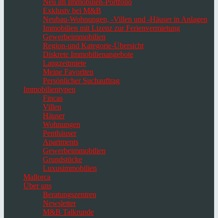
Neu im Immobilien-Portfolio
Exklusiv bei M&B
Neubau-Wohnungen, -Villen und -Häuser in Anlagen
Immobilien mit Lizenz zur Ferienvermietung
Gewerbeimmobilien
Region-und Kategorie-Übersicht
Diskrete Immobilienangebote
Langzeitmiete
Meine Favoriten
Persönlicher Suchauftrag
Immobilientypen
Fincas
Villen
Häuser
Wohnungen
Penthäuser
Apartments
Gewerbeimmobilien
Grundstücke
Luxusimmobilien
Mallorca
Über uns
Beratungszentren
Newsletter
M&B Talkrunde