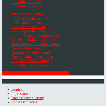
Immobilien Son Vida
Immobilien Felanitx
Villa Mallorca kaufen
– Villa in 1. Meereslinie
– Villa am Golfplatz
Finca Mallorca kaufen
Wohnung Mallorca kaufen
– Wohnung mit Meerblick
Grundstück Mallorca kaufen
Neubauprojekte Mallorca kaufen
Haus Mallorca kaufen
Apartment Mallorca kaufen
Gewerbeimmobilien kaufen
Luxusimmobilien kaufen
Immobilien Cala Figuera
HIER ZUM NEWSLETTER ANMELDEN
© 2026 Minkner & Bonitz S.L. | Mallorca
Kontakt
Impressum
Datenschutzerklärung
Canal Denuncias