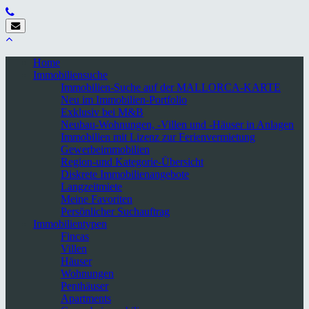
Home
Immobiliensuche
Immobilien-Suche auf der MALLORCA-KARTE
Neu im Immobilien-Portfolio
Exklusiv bei M&B
Neubau-Wohnungen, -Villen und -Häuser in Anlagen
Immobilien mit Lizenz zur Ferienvermietung
Gewerbeimmobilien
Region-und Kategorie-Übersicht
Diskrete Immobilienangebote
Langzeitmiete
Meine Favoriten
Persönlicher Suchauftrag
Immobilientypen
Fincas
Villen
Häuser
Wohnungen
Penthäuser
Apartments