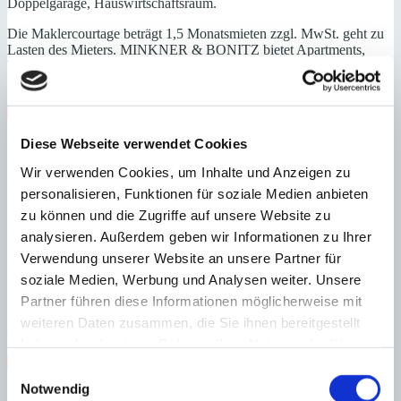
Doppelgarage, Hauswirtschaftsraum.
Die Maklercourtage beträgt 1,5 Monatsmieten zzgl. MwSt. geht zu
Lasten des Mieters. MINKNER & BONITZ bietet Apartments,
Villen und Fincas zur Saisonmietvertrag, nicht Gewöhnlicher
Wohnsitz auf Mallorca an.
Klimaanlage
Nähe Strand
Nähe Golfplatz
Gäste-WC
gepflegt
Neubau
Personenaufzug
Sauna
Swimmingpool
Diese Webseite verwendet Cookies
Abstellraum
Meerblick
Fußbodenheizung
Wir verwenden Cookies, um Inhalte und Anzeigen zu
Energieeffizienz
personalisieren, Funktionen für soziale Medien anbieten
zu können und die Zugriffe auf unsere Website zu
Energiezertifikat wurde beantragt
analysieren. Außerdem geben wir Informationen zu Ihrer
A
B
Verwendung unserer Website an unsere Partner für
C
soziale Medien, Werbung und Analysen weiter. Unsere
D
Partner führen diese Informationen möglicherweise mit
E
F
weiteren Daten zusammen, die Sie ihnen bereitgestellt
G
haben oder die sie im Rahmen Ihrer Nutzung der Dienste
Steuern beim Immobilienkauf auf Mallorca!
gesammelt haben.
Einwilligungsauswahl
Notwendig