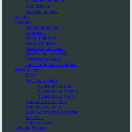
Gewerbeimmobilien
Grundstücke
Luxusimmobilien
Mallorca
Über uns
Beratungszentren
Newsletter
M&B Talkrunde
M&B Pfingstfest
M&B Eventkalender
M&P heißt jetzt M&B
Werbung bei M&B
Jobs bei Minkner & Bonitz
M&B Ratgeber
FAQ
Recht & Steuern
Steuern beim Kauf
Steuern beim Verkauf
Steuern beim Besitz
Immobilien verkaufen
Immobilien kaufen
Erste Schritte und Behörden
Experten
Stichwortsuche
Aktuelle Themen