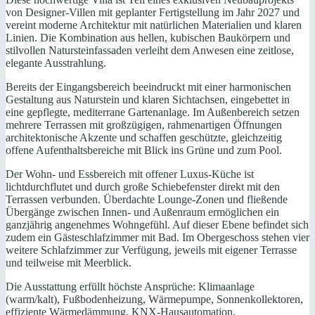
von Designer-Villen mit geplanter Fertigstellung im Jahr 2027 und
vereint moderne Architektur mit natürlichen Materialien und klaren
Linien. Die Kombination aus hellen, kubischen Baukörpern und
stilvollen Natursteinfassaden verleiht dem Anwesen eine zeitlose,
elegante Ausstrahlung.
Bereits der Eingangsbereich beeindruckt mit einer harmonischen
Gestaltung aus Naturstein und klaren Sichtachsen, eingebettet in
eine gepflegte, mediterrane Gartenanlage. Im Außenbereich setzen
mehrere Terrassen mit großzügigen, rahmenartigen Öffnungen
architektonische Akzente und schaffen geschützte, gleichzeitig
offene Aufenthaltsbereiche mit Blick ins Grüne und zum Pool.
Der Wohn- und Essbereich mit offener Luxus-Küche ist
lichtdurchflutet und durch große Schiebefenster direkt mit den
Terrassen verbunden. Überdachte Lounge-Zonen und fließende
Übergänge zwischen Innen- und Außenraum ermöglichen ein
ganzjährig angenehmes Wohngefühl. Auf dieser Ebene befindet sich
zudem ein Gästeschlafzimmer mit Bad. Im Obergeschoss stehen vier
weitere Schlafzimmer zur Verfügung, jeweils mit eigener Terrasse
und teilweise mit Meerblick.
Die Ausstattung erfüllt höchste Ansprüche: Klimaanlage
(warm/kalt), Fußbodenheizung, Wärmepumpe, Sonnenkollektoren,
effiziente Wärmedämmung, KNX-Hausautomation,