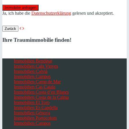
Ja, ich habe die
Datenschutzerklärung
gelesen und akzeptiert.
Zurück
Ihre Traumimmobilie finden!
Immobilien Bendinat
Immobilien Cala Vinyes
Immobilien Calvià
Immobilien Campos
Immobilien Camp de Mar
Immobilien Cas Catala
Immobilien Costa d’en Blanes
Immobilien Costa de la Calma
Immobilien El Toro
Immobilien Es Capdella
Immobilien Génova
Immobilien Portocolom
Immobilien Campos