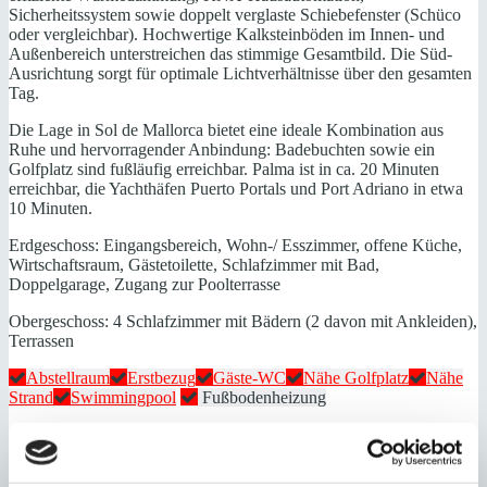
Sicherheitssystem sowie doppelt verglaste Schiebefenster (Schüco
oder vergleichbar). Hochwertige Kalksteinböden im Innen- und
Außenbereich unterstreichen das stimmige Gesamtbild. Die Süd-
Ausrichtung sorgt für optimale Lichtverhältnisse über den gesamten
Tag.
Die Lage in Sol de Mallorca bietet eine ideale Kombination aus
Ruhe und hervorragender Anbindung: Badebuchten sowie ein
Golfplatz sind fußläufig erreichbar. Palma ist in ca. 20 Minuten
erreichbar, die Yachthäfen Puerto Portals und Port Adriano in etwa
10 Minuten.
Erdgeschoss: Eingangsbereich, Wohn-/ Esszimmer, offene Küche,
Wirtschaftsraum, Gästetoilette, Schlafzimmer mit Bad,
Doppelgarage, Zugang zur Poolterrasse
Obergeschoss: 4 Schlafzimmer mit Bädern (2 davon mit Ankleiden),
Terrassen
Abstellraum
Erstbezug
Gäste-WC
Nähe Golfplatz
Nähe
Strand
Swimmingpool
Fußbodenheizung
Energieeffizienz