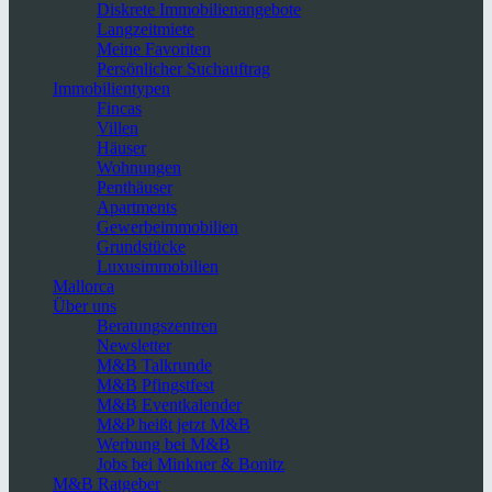
Diskrete Immobilienangebote
Langzeitmiete
Meine Favoriten
Persönlicher Suchauftrag
Immobilientypen
Fincas
Villen
Häuser
Wohnungen
Penthäuser
Apartments
Gewerbeimmobilien
Grundstücke
Luxusimmobilien
Mallorca
Über uns
Beratungszentren
Newsletter
M&B Talkrunde
M&B Pfingstfest
M&B Eventkalender
M&P heißt jetzt M&B
Werbung bei M&B
Jobs bei Minkner & Bonitz
M&B Ratgeber