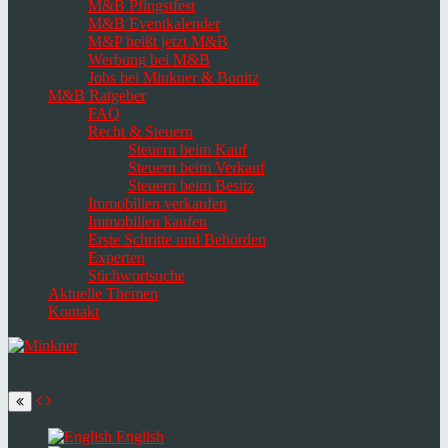
M&B Pfingstfest
M&B Eventkalender
M&P heißt jetzt M&B
Werbung bei M&B
Jobs bei Minkner & Bonitz
M&B Ratgeber
FAQ
Recht & Steuern
Steuern beim Kauf
Steuern beim Verkauf
Steuern beim Besitz
Immobilien verkaufen
Immobilien kaufen
Erste Schritte und Behörden
Experten
Stichwortsuche
Aktuelle Themen
Kontakt
Navigation
umschalten
Select
language
English