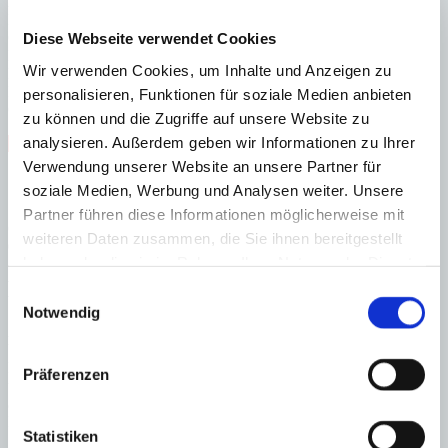
A
B
C
Diese Webseite verwendet Cookies
D
Wir verwenden Cookies, um Inhalte und Anzeigen zu
E
F
personalisieren, Funktionen für soziale Medien anbieten
G
zu können und die Zugriffe auf unsere Website zu
analysieren. Außerdem geben wir Informationen zu Ihrer
Steuern beim Immobilienkauf auf Mallorca!
Verwendung unserer Website an unsere Partner für
Zuständiges Büro
soziale Medien, Werbung und Analysen weiter. Unsere
Partner führen diese Informationen möglicherweise mit
OFICINA CENTRAL SANTA PONSA | Andrin Vögeli
weiteren Daten zusammen, die Sie ihnen bereitgestellt
0034971695255
haben oder die sie im Rahmen Ihrer Nutzung der Dienste
Haftungs- und Courtageklausel
gesammelt haben.
Einwilligungsauswahl
Notwendig
Alle Angaben basieren auf Informationen und Daten, die uns vom
Verkäufer/Auftraggeber zur Verfügung gestellt wurden. Minkner &
Partner übernimmt keinerlei Garantie für Vollständigkeit, Richtigkeit
Präferenzen
und Aktualität der Angaben und Legalität der Immobilie. Die
angegebenen Preise enthalten nicht die vom Käufer zu tragenden
Nebenkosten wie Steuern, Notar-, Grundbuch- und Gestoriakosten.
Statistiken