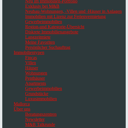
Neu im Immobilien-Portfolio
Exklusiv bei M&B
Neubau-Wohnungen, -Villen und -Häuser in Anlagen
Immobilien mit Lizenz zur Ferienvermietung
Gewerbeimmobilien
Region-und Kategorie-Übersicht
Diskrete Immobilienangebote
Langzeitmiete
Meine Favoriten
Persönlicher Suchauftrag
Immobilientypen
Fincas
Villen
Häuser
Wohnungen
Penthäuser
Apartments
Gewerbeimmobilien
Grundstücke
Luxusimmobilien
Mallorca
Über uns
Beratungszentren
Newsletter
M&B Talkrunde