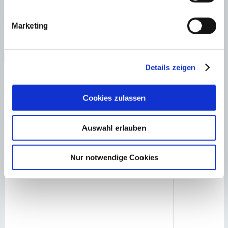
Laden Sie sich hier den Immobilien-Katalog “
HOMEPAGES
” von
Marketing
Minkner & Bonitz herunter.
Auf 124 Seiten finden Sie die aktuellen Immobilien-Angebote.
×
Details zeigen
Sol de Mallorca
Einzigartige Villa
Anfrage starten für:
in ruhiger Lage mit Top-Ausstattung
Cookies zulassen
Auswahl erlauben
Nur notwendige Cookies