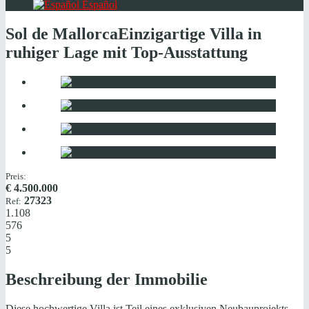
Español
Sol de Mallorca
Einzigartige Villa in
ruhiger Lage mit Top-Ausstattung
Preis:
€
4.500.000
27323
Ref:
1.108
576
5
5
Beschreibung der Immobilie
Diese hochwertige Villa ist Teil eines exklusiven Neubauprojekts