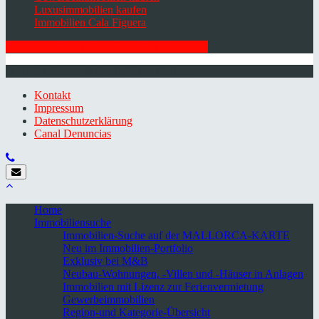
Luxusimmobilien kaufen
Immobilien Cala Figuera
HIER ZUM NEWSLETTER ANMELDEN
© 2026 Minkner & Bonitz S.L. | Mallorca
Kontakt
Impressum
Datenschutzerklärung
Canal Denuncias
Home
Immobiliensuche
Immobilien-Suche auf der MALLORCA-KARTE
Neu im Immobilien-Portfolio
Exklusiv bei M&B
Neubau-Wohnungen, -Villen und -Häuser in Anlagen
Immobilien mit Lizenz zur Ferienvermietung
Gewerbeimmobilien
Region-und Kategorie-Übersicht