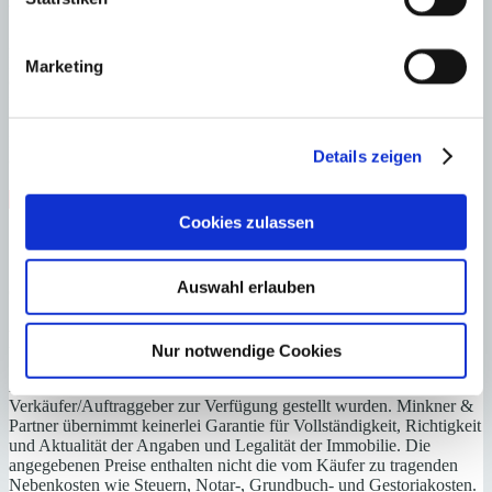
A
B
Marketing
C
D
E
F
Details zeigen
G
Steuern beim Immobilienkauf auf Mallorca!
Cookies zulassen
Zuständiges Büro
Auswahl erlauben
OFICINA SANTANYI | Mirjana Antic
0034971163400
Haftungs- und Courtageklausel
Nur notwendige Cookies
Alle Angaben basieren auf Informationen und Daten, die uns vom
Verkäufer/Auftraggeber zur Verfügung gestellt wurden. Minkner &
Partner übernimmt keinerlei Garantie für Vollständigkeit, Richtigkeit
und Aktualität der Angaben und Legalität der Immobilie. Die
angegebenen Preise enthalten nicht die vom Käufer zu tragenden
Nebenkosten wie Steuern, Notar-, Grundbuch- und Gestoriakosten.