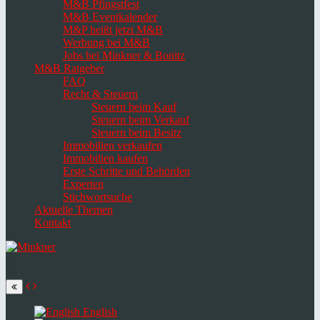
M&B Pfingstfest
M&B Eventkalender
M&P heißt jetzt M&B
Werbung bei M&B
Jobs bei Minkner & Bonitz
M&B Ratgeber
FAQ
Recht & Steuern
Steuern beim Kauf
Steuern beim Verkauf
Steuern beim Besitz
Immobilien verkaufen
Immobilien kaufen
Erste Schritte und Behörden
Experten
Stichwortsuche
Aktuelle Themen
Kontakt
Navigation
umschalten
Select
language
English