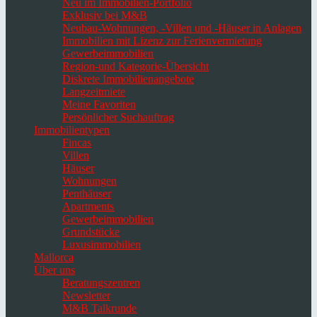
Neu im Immobilien-Portfolio
Exklusiv bei M&B
Neubau-Wohnungen, -Villen und -Häuser in Anlagen
Immobilien mit Lizenz zur Ferienvermietung
Gewerbeimmobilien
Region-und Kategorie-Übersicht
Diskrete Immobilienangebote
Langzeitmiete
Meine Favoriten
Persönlicher Suchauftrag
Immobilientypen
Fincas
Villen
Häuser
Wohnungen
Penthäuser
Apartments
Gewerbeimmobilien
Grundstücke
Luxusimmobilien
Mallorca
Über uns
Beratungszentren
Newsletter
M&B Talkrunde