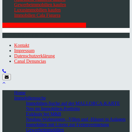
Gewerbeimmobilien kaufen
Luxusimmobilien kaufen
Immobilien Cala Figuera
HIER ZUM NEWSLETTER ANMELDEN
© 2026 Minkner & Bonitz S.L. | Mallorca
Kontakt
Impressum
Datenschutzerklärung
Canal Denuncias
Home
Immobiliensuche
Immobilien-Suche auf der MALLORCA-KARTE
Neu im Immobilien-Portfolio
Exklusiv bei M&B
Neubau-Wohnungen, -Villen und -Häuser in Anlagen
Immobilien mit Lizenz zur Ferienvermietung
Gewerbeimmobilien