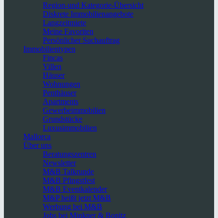
Region-und Kategorie-Übersicht
Diskrete Immobilienangebote
Langzeitmiete
Meine Favoriten
Persönlicher Suchauftrag
Immobilientypen
Fincas
Villen
Häuser
Wohnungen
Penthäuser
Apartments
Gewerbeimmobilien
Grundstücke
Luxusimmobilien
Mallorca
Über uns
Beratungszentren
Newsletter
M&B Talkrunde
M&B Pfingstfest
M&B Eventkalender
M&P heißt jetzt M&B
Werbung bei M&B
Jobs bei Minkner & Bonitz