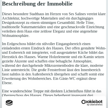
Beschreibung der Immobilie
Dieses besondere Stadthaus im Herzen von Ses Salines vereint klare
Architektur, hochwertige Materialien und ein durchgängiges
Designkonzept zu einem stimmigen Gesamtbild. Helle Töne,
traditionelle Naturmaterialien und eine geschmackvolle Einrichtung
verleihen dem Haus eine zeitlose Eleganz und eine angenehme
Wohnatmosphäre.
Im Erdgeschoss bildet ein stilvoller Eingangsbereich einen
einladenden ersten Eindruck des Hauses. Der offen gestaltete Wohn-
und Essbereich mit integrierter, voll ausgestatteter Küche bildet das
Herzstück des Hauses. Warme Holzelemente und ein Kamin setzen
gezielte Akzente und schaffen eine behagliche Atmosphäre,
während der durchgehende Mikrozementboden die klare, moderne
Linie unterstreicht. Die große Fensterfront lässt den Innenbereich
fasst nahtlos in den Außenbereich übergehen und schafft somit eine
Erweiterung des Wohnbereiches. Ein Gäste-WC ergänzt diese
Ebene.
Eine wunderschöne Treppe mit direkten Lichteinfluss führt in das
Obergeschoss des Hauses. Dieses beherbergt insgesamt drei
Schlafzimmer mit jeweils Bad en suite. Das Masterschlafzimmer ist
separat gelegen und bietet dadurch ein hohes Maß an Privatsphäre.