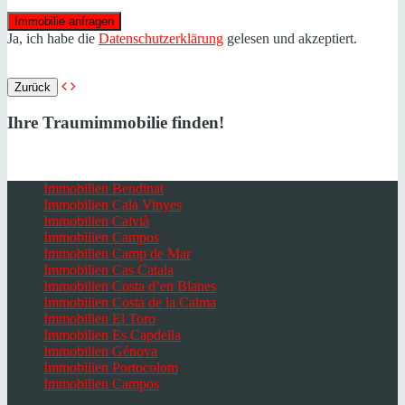
Ja, ich habe die
Datenschutzerklärung
gelesen und akzeptiert.
Zurück
Ihre Traumimmobilie finden!
Immobilien Bendinat
Immobilien Cala Vinyes
Immobilien Calvià
Immobilien Campos
Immobilien Camp de Mar
Immobilien Cas Catala
Immobilien Costa d’en Blanes
Immobilien Costa de la Calma
Immobilien El Toro
Immobilien Es Capdella
Immobilien Génova
Immobilien Portocolom
Immobilien Campos