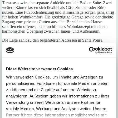
Terrasse sowie eine separate Ankleide und ein Bad en Suite. Zwei
weitere Räume lassen sich flexibel als Gästezimmer oder Büro
nutzen. Eine Fußbodenheizung und Klimaanlage sorgen ganzjährig
für hohen Wohnkomfort. Die großzügige Garage sowie der direkte
Zugang zum privaten Garten aus allen Bereichen des Hauses
schaffen ein offenes, lichtdurchflutetes Wohnkonzept mit einem
harmonischen Übergang zwischen Innen- und Außenraum.
Die Lage zählt zu den begehrtesten Adressen in Santa Ponsa.
Strände, Yachthäfen, der Country Club sowie mehrere renommierte
Golfplätze befinden sich in unmittelbarer Nähe.
Eingangsbereich, Wohn-/ Esszimmer, offene Küche,
Hauptschlafzimmer mit Bad und Ankleide, 2 weitere Schlafzimmer
mit Bädern, Wirtschaftsraum, Terrasse
Diese Webseite verwendet Cookies
Garten, separater Abstellraum, Garage, Außenstellplatz
Wir verwenden Cookies, um Inhalte und Anzeigen zu
personalisieren, Funktionen für soziale Medien anbieten
Zentrum
Nähe Strand
Nähe Zentrum
Direkt am Golfplatz
zu können und die Zugriffe auf unsere Website zu
Gäste-WC
gepflegt
Hafennähe
Immobilie in Anlage
Abstellraum
Fußbodenheizung
analysieren. Außerdem geben wir Informationen zu Ihrer
Verwendung unserer Website an unsere Partner für
Energieeffizienz
soziale Medien, Werbung und Analysen weiter. Unsere
Partner führen diese Informationen möglicherweise mit
Energiezertifikat wurde beantragt