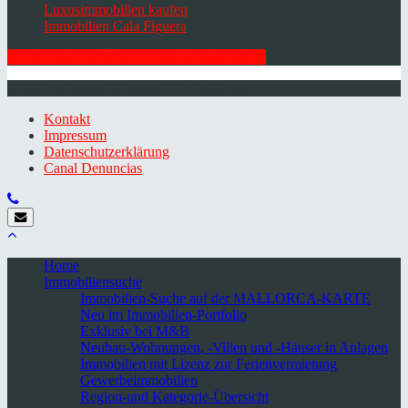
Luxusimmobilien kaufen
Immobilien Cala Figuera
HIER ZUM NEWSLETTER ANMELDEN
© 2026 Minkner & Bonitz S.L. | Mallorca
Kontakt
Impressum
Datenschutzerklärung
Canal Denuncias
Home
Immobiliensuche
Immobilien-Suche auf der MALLORCA-KARTE
Neu im Immobilien-Portfolio
Exklusiv bei M&B
Neubau-Wohnungen, -Villen und -Häuser in Anlagen
Immobilien mit Lizenz zur Ferienvermietung
Gewerbeimmobilien
Region-und Kategorie-Übersicht