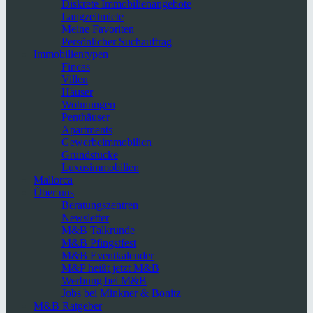
Diskrete Immobilienangebote
Langzeitmiete
Meine Favoriten
Persönlicher Suchauftrag
Immobilientypen
Fincas
Villen
Häuser
Wohnungen
Penthäuser
Apartments
Gewerbeimmobilien
Grundstücke
Luxusimmobilien
Mallorca
Über uns
Beratungszentren
Newsletter
M&B Talkrunde
M&B Pfingstfest
M&B Eventkalender
M&P heißt jetzt M&B
Werbung bei M&B
Jobs bei Minkner & Bonitz
M&B Ratgeber