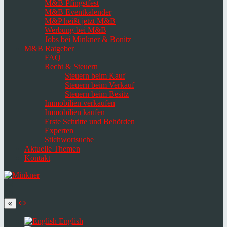
M&B Pfingstfest
M&B Eventkalender
M&P heißt jetzt M&B
Werbung bei M&B
Jobs bei Minkner & Bonitz
M&B Ratgeber
FAQ
Recht & Steuern
Steuern beim Kauf
Steuern beim Verkauf
Steuern beim Besitz
Immobilien verkaufen
Immobilien kaufen
Erste Schritte und Behörden
Experten
Stichwortsuche
Aktuelle Themen
Kontakt
Navigation
umschalten
Select
language
English