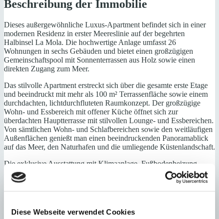
Beschreibung der Immobilie
Dieses außergewöhnliche Luxus-Apartment befindet sich in einer
modernen Residenz in erster Meereslinie auf der begehrten
Halbinsel La Mola. Die hochwertige Anlage umfasst 26
Wohnungen in sechs Gebäuden und bietet einen großzügigen
Gemeinschaftspool mit Sonnenterrassen aus Holz sowie einen
direkten Zugang zum Meer.
Das stilvolle Apartment erstreckt sich über die gesamte erste Etage
und beeindruckt mit mehr als 100 m² Terrassenfläche sowie einem
durchdachten, lichtdurchfluteten Raumkonzept. Der großzügige
Wohn- und Essbereich mit offener Küche öffnet sich zur
überdachten Hauptterrasse mit stilvollen Lounge- und Essbereichen.
Von sämtlichen Wohn- und Schlafbereichen sowie den weitläufigen
Außenflächen genießt man einen beeindruckenden Panoramablick
auf das Meer, den Naturhafen und die umliegende Küstenlandschaft.
Die exklusive Ausstattung mit Klimaanlage, Fußbodenheizung,
Naturstein- und Parkettböden sowie eine hochwertige Küche und
großzügige Einbauschränke bietet höchsten Komfort.
Ein Stellplatz in der Tiefgarage ist im Kaufpreis enthalten.
La Mola zählt zu den besten Wohnlagen im Südwesten Mallorcas.
Diese Webseite verwendet Cookies
Die auf einer Landzunge gelegene Nachbarschaft bietet traumhafte