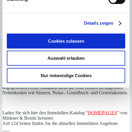
F
G
Steuern beim Immobilienkauf auf Mallorca!
Details zeigen
Zuständiges Büro
Cookies zulassen
OFICINA PORT ANDRATX | Matthias Neumann
0034971671250
Haftungs- und Courtageklausel
Auswahl erlauben
Alle Angaben basieren auf Informationen und Daten, die uns vom
Verkäufer/Auftraggeber zur Verfügung gestellt wurden. Minkner &
Nur notwendige Cookies
Partner übernimmt keinerlei Garantie für Vollständigkeit, Richtigkeit
und Aktualität der Angaben und Legalität der Immobilie. Die
angegebenen Preise enthalten nicht die vom Käufer zu tragenden
Nebenkosten wie Steuern, Notar-, Grundbuch- und Gestoriakosten.
Laden Sie sich hier den Immobilien-Katalog “
HOMEPAGES
” von
Minkner & Bonitz herunter.
Auf 124 Seiten finden Sie die aktuellen Immobilien-Angebote.