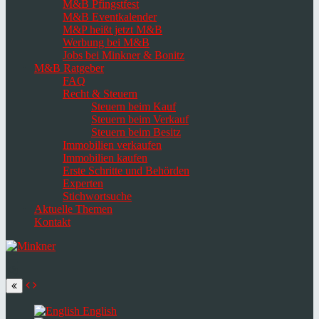
M&B Pfingstfest
M&B Eventkalender
M&P heißt jetzt M&B
Werbung bei M&B
Jobs bei Minkner & Bonitz
M&B Ratgeber
FAQ
Recht & Steuern
Steuern beim Kauf
Steuern beim Verkauf
Steuern beim Besitz
Immobilien verkaufen
Immobilien kaufen
Erste Schritte und Behörden
Experten
Stichwortsuche
Aktuelle Themen
Kontakt
Navigation
umschalten
Select
language
English