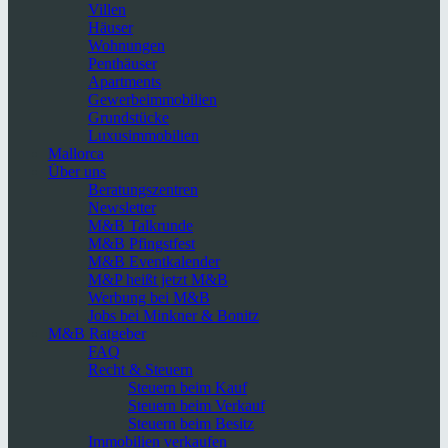
Villen
Häuser
Wohnungen
Penthäuser
Apartments
Gewerbeimmobilien
Grundstücke
Luxusimmobilien
Mallorca
Über uns
Beratungszentren
Newsletter
M&B Talkrunde
M&B Pfingstfest
M&B Eventkalender
M&P heißt jetzt M&B
Werbung bei M&B
Jobs bei Minkner & Bonitz
M&B Ratgeber
FAQ
Recht & Steuern
Steuern beim Kauf
Steuern beim Verkauf
Steuern beim Besitz
Immobilien verkaufen