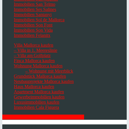
Immobilien San Telmo
Immobilien Ses Salines
Immobilien Santanyi
Immobilien Sol de Mallorca
Immobilien Son Font
Immobilien Son Vida
Immobilien Felanitx
Villa Mallorca kaufen
– Villa in 1. Meereslinie
– Villa am Golfplatz
Finca Mallorca kaufen
Wohnung Mallorca kaufen
– Wohnung mit Meerblick
Grundstück Mallorca kaufen
Neubauprojekte Mallorca kaufen
Haus Mallorca kaufen
Apartment Mallorca kaufen
Gewerbeimmobilien kaufen
Luxusimmobilien kaufen
Immobilien Cala Figuera
HIER ZUM NEWSLETTER ANMELDEN
© 2026 Minkner & Bonitz S.L. | Mallorca