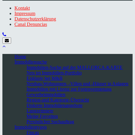
Kontakt
Impressum
Datenschutzerklärung
Canal Denuncias
Home
Immobiliensuche
Immobilien-Suche auf der MALLORCA-KARTE
Neu im Immobilien-Portfolio
Exklusiv bei M&B
Neubau-Wohnungen, -Villen und -Häuser in Anlagen
Immobilien mit Lizenz zur Ferienvermietung
Gewerbeimmobilien
Region-und Kategorie-Übersicht
Diskrete Immobilienangebote
Langzeitmiete
Meine Favoriten
Persönlicher Suchauftrag
Immobilientypen
Fincas