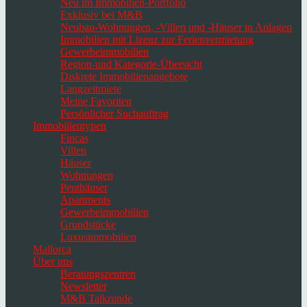
Neu im Immobilien-Portfolio
Exklusiv bei M&B
Neubau-Wohnungen, -Villen und -Häuser in Anlagen
Immobilien mit Lizenz zur Ferienvermietung
Gewerbeimmobilien
Region-und Kategorie-Übersicht
Diskrete Immobilienangebote
Langzeitmiete
Meine Favoriten
Persönlicher Suchauftrag
Immobilientypen
Fincas
Villen
Häuser
Wohnungen
Penthäuser
Apartments
Gewerbeimmobilien
Grundstücke
Luxusimmobilien
Mallorca
Über uns
Beratungszentren
Newsletter
M&B Talkrunde