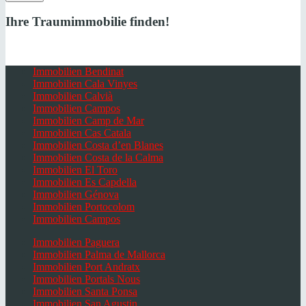
Ihre Traumimmobilie finden!
Immobilien Bendinat
Immobilien Cala Vinyes
Immobilien Calvià
Immobilien Campos
Immobilien Camp de Mar
Immobilien Cas Catala
Immobilien Costa d’en Blanes
Immobilien Costa de la Calma
Immobilien El Toro
Immobilien Es Capdella
Immobilien Génova
Immobilien Portocolom
Immobilien Campos
Immobilien Paguera
Immobilien Palma de Mallorca
Immobilien Port Andratx
Immobilien Portals Nous
Immobilien Santa Ponsa
Immobilien San Agustin