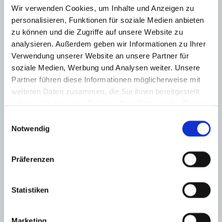
Ausblicke auf das Mittelmeer, die Hafeneinfahrt und die Insel Sa
Wir verwenden Cookies, um Inhalte und Anzeigen zu
Dragonera. Umgeben von eleganten Villen und kleinen Residenzen
personalisieren, Funktionen für soziale Medien anbieten
verbindet die Lage Ruhe und Privatsphäre mit der Nähe zum
lebendigen Hafen von Port Andratx. Restaurants, Boutiquen,
zu können und die Zugriffe auf unsere Website zu
Einkaufsmöglichkeiten und die Marina sind in wenigen Minuten
analysieren. Außerdem geben wir Informationen zu Ihrer
erreichbar. Die Kombination aus einzigartiger Naturlage,
Verwendung unserer Website an unsere Partner für
mediterranem Flair und exklusivem Wohnumfeld macht diese
einzigartige Küstenlage zu etwas ganz Besonderem.
soziale Medien, Werbung und Analysen weiter. Unsere
Partner führen diese Informationen möglicherweise mit
Wohn-/Esszimmer mit offener Küche, Wirtschafts-/Abstellraum, 3
weiteren Daten zusammen, die Sie ihnen bereitgestellt
Schlafzimmer mit Bädern en suite, Gästetoilette
haben oder die sie im Rahmen Ihrer Nutzung der Dienste
1. Meereslinie
Zentrum
Nähe Strand
Nähe Golfplatz
gesammelt haben.
Einwilligungsauswahl
Exklusiv
Gäste-WC
gepflegt
Hafennähe
Nähe Zentrum
Immobilie in Anlage
Abstellraum
Meerblick
Notwendig
Fußbodenheizung
Energieeffizienz
Präferenzen
A
B
Statistiken
C
D
E
Marketing