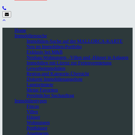
Home
Immobiliensuche
Immobilien-Suche auf der MALLORCA-KARTE
Neu im Immobilien-Portfolio
Exklusiv bei M&B
Neubau-Wohnungen, -Villen und -Häuser in Anlagen
Immobilien mit Lizenz zur Ferienvermietung
Gewerbeimmobilien
Region-und Kategorie-Übersicht
Diskrete Immobilienangebote
Langzeitmiete
Meine Favoriten
Persönlicher Suchauftrag
Immobilientypen
Fincas
Villen
Häuser
Wohnungen
Penthäuser
Apartments