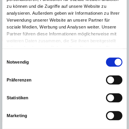
zu können und die Zugriffe auf unsere Website zu
Untergeschoss: großer Mehrzweckraum (für Fitnessraum,
analysieren. Außerdem geben wir Informationen zu Ihrer
Spielzimmer, Heimkino etc.), Schlafzimmer, Bad, Abstell- und
Technikräume
Verwendung unserer Website an unsere Partner für
soziale Medien, Werbung und Analysen weiter. Unsere
Dachterrasse mit Sommerküche und Dusche
Partner führen diese Informationen möglicherweise mit
Abstellraum
Erstbezug
Gäste-WC
Meerblick
Nähe
weiteren Daten zusammen, die Sie ihnen bereitgestellt
Golfplatz
Nähe Zentrum
Swimmingpool
Zentrum
haben oder die sie im Rahmen Ihrer Nutzung der Dienste
Fußbodenheizung
gesammelt haben.
Einwilligungsauswahl
Energieeffizienz
Notwendig
Energiezertifikat wurde beantragt
A
Präferenzen
B
C
D
Statistiken
E
F
G
Marketing
Steuern beim Immobilienkauf auf Mallorca!