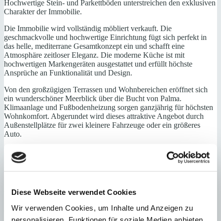
Hochwertige Stein- und Parkettböden unterstreichen den exklusiven
Charakter der Immobilie.
Die Immobilie wird vollständig möbliert verkauft. Die
geschmackvolle und hochwertige Einrichtung fügt sich perfekt in
das helle, mediterrane Gesamtkonzept ein und schafft eine
Atmosphäre zeitloser Eleganz. Die moderne Küche ist mit
hochwertigen Markengeräten ausgestattet und erfüllt höchste
Ansprüche an Funktionalität und Design.
Von den großzügigen Terrassen und Wohnbereichen eröffnet sich
ein wunderschöner Meerblick über die Bucht von Palma.
Klimaanlage und Fußbodenheizung sorgen ganzjährig für höchsten
Wohnkomfort. Abgerundet wird dieses attraktive Angebot durch
Außenstellplätze für zwei kleinere Fahrzeuge oder ein größeres
Auto.
Eine außergewöhnliche Villa für alle, die modernes Wohnen und
hochwertige Ausstattung mit spektakulärem Meerblick verbinden
möchten.
Erdgeschoss: Eingangsbereich, Wohn-/ Esszimmer, offene Küche,
Diese Webseite verwendet Cookies
Wirtschaftsrau, Gästetoilette, Zugang zur Poolterrasse
Wir verwenden Cookies, um Inhalte und Anzeigen zu
Obergeschoss: Hauptschlafzimmer mit Bad und Ankleide, 2 weitere
personalisieren, Funktionen für soziale Medien anbieten
Schlafzimmer, Bad, Terrasse mit Meerblick