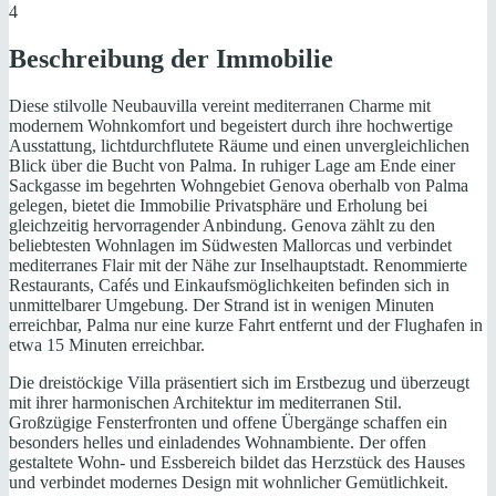
4
Beschreibung der Immobilie
Diese stilvolle Neubauvilla vereint mediterranen Charme mit
modernem Wohnkomfort und begeistert durch ihre hochwertige
Ausstattung, lichtdurchflutete Räume und einen unvergleichlichen
Blick über die Bucht von Palma. In ruhiger Lage am Ende einer
Sackgasse im begehrten Wohngebiet Genova oberhalb von Palma
gelegen, bietet die Immobilie Privatsphäre und Erholung bei
gleichzeitig hervorragender Anbindung. Genova zählt zu den
beliebtesten Wohnlagen im Südwesten Mallorcas und verbindet
mediterranes Flair mit der Nähe zur Inselhauptstadt. Renommierte
Restaurants, Cafés und Einkaufsmöglichkeiten befinden sich in
unmittelbarer Umgebung. Der Strand ist in wenigen Minuten
erreichbar, Palma nur eine kurze Fahrt entfernt und der Flughafen in
etwa 15 Minuten erreichbar.
Die dreistöckige Villa präsentiert sich im Erstbezug und überzeugt
mit ihrer harmonischen Architektur im mediterranen Stil.
Großzügige Fensterfronten und offene Übergänge schaffen ein
besonders helles und einladendes Wohnambiente. Der offen
gestaltete Wohn- und Essbereich bildet das Herzstück des Hauses
und verbindet modernes Design mit wohnlicher Gemütlichkeit.