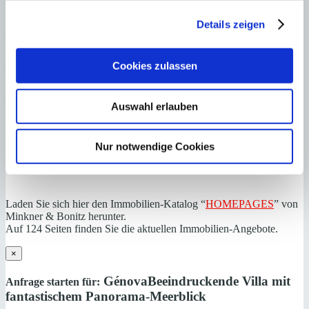
Zuständiges Büro
Details zeigen
OFICINA PALMA & SON VIDA | Dustin Wolff
0034971425016
Haftungs- und Courtageklausel
Cookies zulassen
Alle Angaben basieren auf Informationen und Daten, die uns vom
Auswahl erlauben
Verkäufer/Auftraggeber zur Verfügung gestellt wurden. Minkner &
Partner übernimmt keinerlei Garantie für Vollständigkeit, Richtigkeit
und Aktualität der Angaben und Legalität der Immobilie. Die
angegebenen Preise enthalten nicht die vom Käufer zu tragenden
Nur notwendige Cookies
Nebenkosten wie Steuern, Notar-, Grundbuch- und Gestoriakosten.
Laden Sie sich hier den Immobilien-Katalog “
HOMEPAGES
” von
Minkner & Bonitz herunter.
Auf 124 Seiten finden Sie die aktuellen Immobilien-Angebote.
×
Génova
Beeindruckende Villa mit
Anfrage starten für:
fantastischem Panorama-Meerblick