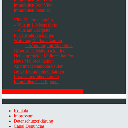
Immobilien Son Vida
Immobilien Felanitx
Villa Mallorca kaufen
– Villa in 1. Meereslinie
– Villa am Golfplatz
Finca Mallorca kaufen
Wohnung Mallorca kaufen
– Wohnung mit Meerblick
Grundstück Mallorca kaufen
Neubauprojekte Mallorca kaufen
Haus Mallorca kaufen
Apartment Mallorca kaufen
Gewerbeimmobilien kaufen
Luxusimmobilien kaufen
Immobilien Cala Figuera
HIER ZUM NEWSLETTER ANMELDEN
© 2026 Minkner & Bonitz S.L. | Mallorca
Kontakt
Impressum
Datenschutzerklärung
Canal Denuncias