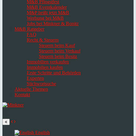
M&B Pfingstfest
M&B Eventkalender
M&P heißt jetzt M&B
Werbung bei M&B
Jobs bei Minkner & Bonitz
M&B Ratgeber
FAQ
Recht & Steuern
Steuern beim Kauf
Steuern beim Verkauf
Steuern beim Besitz
Immobilien verkaufen
Immobilien kaufen
Erste Schritte und Behörden
Experten
Stichwortsuche
Aktuelle Themen
Kontakt
Navigation
umschalten
Select
language
English