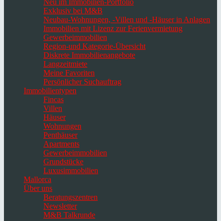
Neu im Immobilien-Portfolio
Exklusiv bei M&B
Neubau-Wohnungen, -Villen und -Häuser in Anlagen
Immobilien mit Lizenz zur Ferienvermietung
Gewerbeimmobilien
Region-und Kategorie-Übersicht
Diskrete Immobilienangebote
Langzeitmiete
Meine Favoriten
Persönlicher Suchauftrag
Immobilientypen
Fincas
Villen
Häuser
Wohnungen
Penthäuser
Apartments
Gewerbeimmobilien
Grundstücke
Luxusimmobilien
Mallorca
Über uns
Beratungszentren
Newsletter
M&B Talkrunde