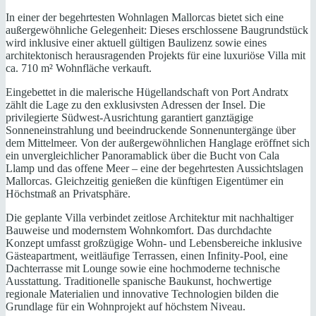
In einer der begehrtesten Wohnlagen Mallorcas bietet sich eine
außergewöhnliche Gelegenheit: Dieses erschlossene Baugrundstück
wird inklusive einer aktuell gültigen Baulizenz sowie eines
architektonisch herausragenden Projekts für eine luxuriöse Villa mit
ca. 710 m² Wohnfläche verkauft.
Eingebettet in die malerische Hügellandschaft von Port Andratx
zählt die Lage zu den exklusivsten Adressen der Insel. Die
privilegierte Südwest-Ausrichtung garantiert ganztägige
Sonneneinstrahlung und beeindruckende Sonnenuntergänge über
dem Mittelmeer. Von der außergewöhnlichen Hanglage eröffnet sich
ein unvergleichlicher Panoramablick über die Bucht von Cala
Llamp und das offene Meer – eine der begehrtesten Aussichtslagen
Mallorcas. Gleichzeitig genießen die künftigen Eigentümer ein
Höchstmaß an Privatsphäre.
Die geplante Villa verbindet zeitlose Architektur mit nachhaltiger
Bauweise und modernstem Wohnkomfort. Das durchdachte
Konzept umfasst großzügige Wohn- und Lebensbereiche inklusive
Gästeapartment, weitläufige Terrassen, einen Infinity-Pool, eine
Dachterrasse mit Lounge sowie eine hochmoderne technische
Ausstattung. Traditionelle spanische Baukunst, hochwertige
regionale Materialien und innovative Technologien bilden die
Grundlage für ein Wohnprojekt auf höchstem Niveau.