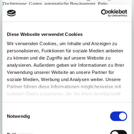
Dachterrasse, Garten, automatische Bewässerung, Patio
1. Meereslinie
Hafennähe
Meerblick
Nähe Golfplatz
Energieeffizienz
Diese Webseite verwendet Cookies
Energiezertifikat wurde beantragt
Wir verwenden Cookies, um Inhalte und Anzeigen zu
A
B
personalisieren, Funktionen für soziale Medien anbieten
C
zu können und die Zugriffe auf unsere Website zu
D
analysieren. Außerdem geben wir Informationen zu Ihrer
E
F
Verwendung unserer Website an unsere Partner für
G
soziale Medien, Werbung und Analysen weiter. Unsere
Partner führen diese Informationen möglicherweise mit
Steuern beim Immobilienkauf auf Mallorca!
weiteren Daten zusammen, die Sie ihnen bereitgestellt
Zuständiges Büro
haben oder die sie im Rahmen Ihrer Nutzung der Dienste
gesammelt haben.
Einwilligungsauswahl
OFICINA PORT ANDRATX | Matthias Neumann
0034971671250
Notwendig
Haftungs- und Courtageklausel