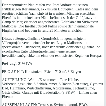
Der renommierte Naturhafen von Port Andratx mit seinen
erstklassigen Restaurants, exklusiven Boutiquen, Cafés und dem
prestigeträchtigen Yachtclub ist in wenigen Minuten erreichbar.
Ebenfalls in unmittelbarer Nähe befindet sich der Golfplatz von
Camp de Mar, einer der angesehensten Golfplätze im Südwesten
Mallorcas. Die Inselhauptstadt Palma sowie der internationale
Flughafen sind bequem in rund 25 Minuten erreichbar.
Dieses außergewöhnliche Grundstück mit genehmigtem
Villenprojekt vereint eine der besten Lagen Mallorcas mit
spektakulären Ausblicken, höchster architektonischer Qualität und
exzellentem Entwicklungspotenzial – eine seltene
Investitionsmöglichkeit in einer der exklusivsten Regionen Europas
Preis zzgl. 21% IVA
PR O J E K T: Konstruierte Fläche 710 m², 3 Etagen
AUFTEILUNG: Wohn-/Esszimmer, offene Küche,
Vorbereitungsküche, 6 Schlafzimmer, 6 Bäder (5 en suite), Gym mit
Bad, Heimkino, Wirtschaftsraum, Abstellraum, Technikräume,
Gästetoilette, Garage mit E-Ladestation (3 PKW) – Lift zu allen
Ebenen
AUSSENANLAGEN: Terrassen, Swimmingpool, BBQ,