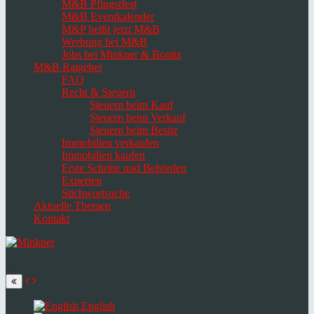
M&B Pfingstfest
M&B Eventkalender
M&P heißt jetzt M&B
Werbung bei M&B
Jobs bei Minkner & Bonitz
M&B Ratgeber
FAQ
Recht & Steuern
Steuern beim Kauf
Steuern beim Verkauf
Steuern beim Besitz
Immobilien verkaufen
Immobilien kaufen
Erste Schritte und Behörden
Experten
Stichwortsuche
Aktuelle Themen
Kontakt
Navigation
umschalten
Select
language
English