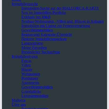
Immobiliensuche
Immobilien-Suche auf der MALLORCA-KARTE
Neu im Immobilien-Portfolio
Exklusiv bei M&B
Neubau-Wohnungen, -Villen und -Häuser in Anlagen
Immobilien mit Lizenz zur Ferienvermietung
Gewerbeimmobilien
Region-und Kategorie-Übersicht
Diskrete Immobilienangebote
Langzeitmiete
Meine Favoriten
Persönlicher Suchauftrag
Immobilientypen
Fincas
Villen
Häuser
Wohnungen
Penthäuser
Apartments
Gewerbeimmobilien
Grundstücke
Luxusimmobilien
Mallorca
Über uns
Beratungszentren