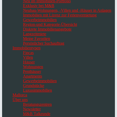
Neu im Immobilien-Portfolio
Exklusiv bei M&B
Neubau-Wohnungen, -Villen und -Häuser in Anlagen
Immobilien mit Lizenz zur Ferienvermietung
Gewerbeimmobilien
Region-und Kategorie-Übersicht
Diskrete Immobilienangebote
Langzeitmiete
Meine Favoriten
Persönlicher Suchauftrag
Immobilientypen
Fincas
Villen
Häuser
Wohnungen
Penthäuser
Apartments
Gewerbeimmobilien
Grundstücke
Luxusimmobilien
Mallorca
Über uns
Beratungszentren
Newsletter
M&B Talkrunde