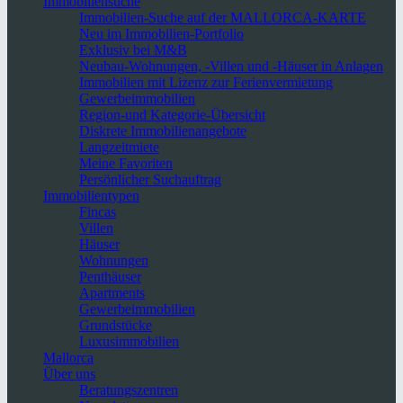
Immobiliensuche
Immobilien-Suche auf der MALLORCA-KARTE
Neu im Immobilien-Portfolio
Exklusiv bei M&B
Neubau-Wohnungen, -Villen und -Häuser in Anlagen
Immobilien mit Lizenz zur Ferienvermietung
Gewerbeimmobilien
Region-und Kategorie-Übersicht
Diskrete Immobilienangebote
Langzeitmiete
Meine Favoriten
Persönlicher Suchauftrag
Immobilientypen
Fincas
Villen
Häuser
Wohnungen
Penthäuser
Apartments
Gewerbeimmobilien
Grundstücke
Luxusimmobilien
Mallorca
Über uns
Beratungszentren