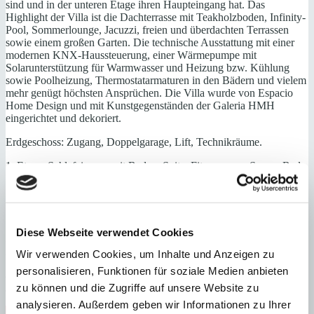
sind und in der unteren Etage ihren Haupteingang hat. Das
Highlight der Villa ist die Dachterrasse mit Teakholzboden, Infinity-
Pool, Sommerlounge, Jacuzzi, freien und überdachten Terrassen
sowie einem großen Garten. Die technische Ausstattung mit einer
modernen KNX-Haussteuerung, einer Wärmepumpe mit
Solarunterstützung für Warmwasser und Heizung bzw. Kühlung
sowie Poolheizung, Thermostatarmaturen in den Bädern und vielem
mehr genügt höchsten Ansprüchen. Die Villa wurde von Espacio
Home Design und mit Kunstgegenständen der Galeria HMH
eingerichtet und dekoriert.
Erdgeschoss: Zugang, Doppelgarage, Lift, Technikräume.
1. Etage: Schlafzimmer mit Bad en Suite, Fitnessraum, Sauna, Bad,
Hauswirtschaftsraum.
2. Etage: Master-Schlafzimmersuite mit Ankleide, 2
Schlafzimmersuiten, Gartenzugang.
Diese Webseite verwendet Cookies
3. Etage: Wohn-/ Esszimmer, offene Küche, Terrasse mit Pergola,
Abstellraum, Gäste-WC.
Wir verwenden Cookies, um Inhalte und Anzeigen zu
personalisieren, Funktionen für soziale Medien anbieten
4. Etage: Dachterrasse, Infinity-Pool, Sommerküche, Barbecue,
Jacuzzi, Terrassen, Garten.
zu können und die Zugriffe auf unsere Website zu
analysieren. Außerdem geben wir Informationen zu Ihrer
Klimaanlage
Nähe Strand
Nähe Golfplatz
Erstbezug