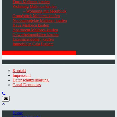
Finca Mallorca kaufen
Wohnung Mallorca kaufen
– Wohnung mit Meerblick
Grundstück Mallorca kaufen
Neubauprojekte Mallorca kaufen
Haus Mallorca kaufen
Apartment Mallorca kaufen
Gewerbeimmobilien kaufen
Luxusimmobilien kaufen
Immobilien Cala Figuera
HIER ZUM NEWSLETTER ANMELDEN
© 2026 Minkner & Bonitz S.L. | Mallorca
Kontakt
Impressum
Datenschutzerklärung
Canal Denuncias
Home