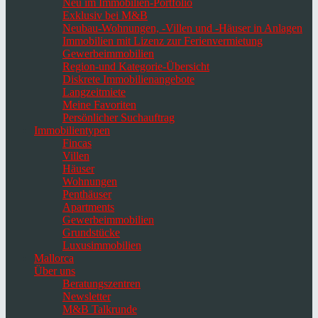
Neu im Immobilien-Portfolio
Exklusiv bei M&B
Neubau-Wohnungen, -Villen und -Häuser in Anlagen
Immobilien mit Lizenz zur Ferienvermietung
Gewerbeimmobilien
Region-und Kategorie-Übersicht
Diskrete Immobilienangebote
Langzeitmiete
Meine Favoriten
Persönlicher Suchauftrag
Immobilientypen
Fincas
Villen
Häuser
Wohnungen
Penthäuser
Apartments
Gewerbeimmobilien
Grundstücke
Luxusimmobilien
Mallorca
Über uns
Beratungszentren
Newsletter
M&B Talkrunde