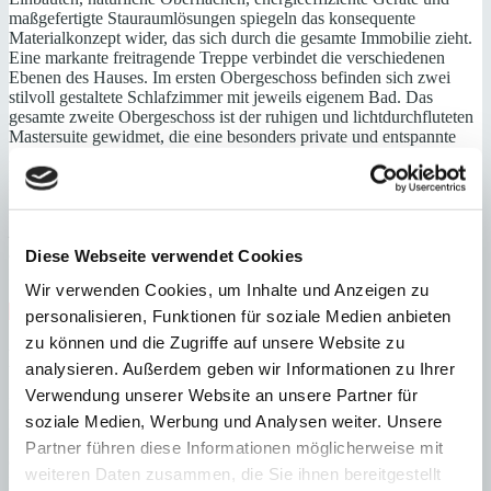
maßgefertigte Stauraumlösungen spiegeln das konsequente
Materialkonzept wider, das sich durch die gesamte Immobilie zieht.
Eine markante freitragende Treppe verbindet die verschiedenen
Ebenen des Hauses. Im ersten Obergeschoss befinden sich zwei
stilvoll gestaltete Schlafzimmer mit jeweils eigenem Bad. Das
gesamte zweite Obergeschoss ist der ruhigen und lichtdurchfluteten
Mastersuite gewidmet, die eine besonders private und entspannte
Atmosphäre bietet. Alle Schlafzimmer sind mit hochwertigen
Matratzen aus natürlichem Bio-Latex ausgestattet.
Ein besonderes Highlight ist die 46 m² große Dachterrasse mit
weitem Blick über die Dächer von Felanitx bis hin zum Hauptplatz
— der perfekte Ort für ein Frühstück in der Morgensonne oder
entspannte Abende über den Dächern der Stadt.
Diese Webseite verwendet Cookies
Eine private Garage rundet das Angebot ab.
Wir verwenden Cookies, um Inhalte und Anzeigen zu
Zentrum
Gäste-WC
Neubau
personalisieren, Funktionen für soziale Medien anbieten
zu können und die Zugriffe auf unsere Website zu
Energieeffizienz
analysieren. Außerdem geben wir Informationen zu Ihrer
Verwendung unserer Website an unsere Partner für
Energiezertifikat wurde beantragt
soziale Medien, Werbung und Analysen weiter. Unsere
A
B
Partner führen diese Informationen möglicherweise mit
C
weiteren Daten zusammen, die Sie ihnen bereitgestellt
D