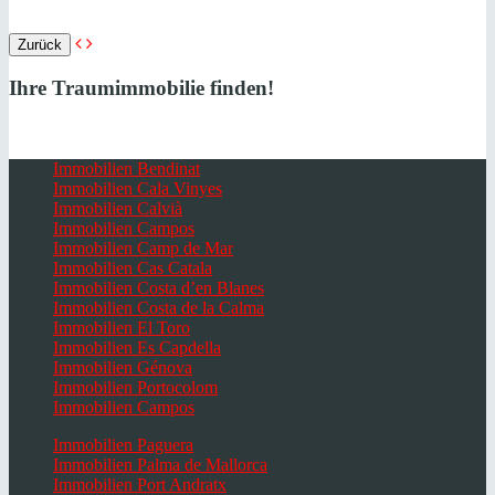
Zurück
Ihre Traumimmobilie finden!
Immobilien Bendinat
Immobilien Cala Vinyes
Immobilien Calvià
Immobilien Campos
Immobilien Camp de Mar
Immobilien Cas Catala
Immobilien Costa d’en Blanes
Immobilien Costa de la Calma
Immobilien El Toro
Immobilien Es Capdella
Immobilien Génova
Immobilien Portocolom
Immobilien Campos
Immobilien Paguera
Immobilien Palma de Mallorca
Immobilien Port Andratx