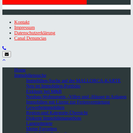
HIER ZUM NEWSLETTER ANMELDEN
© 2026 Minkner & Bonitz S.L. | Mallorca
Kontakt
Impressum
Datenschutzerklärung
Canal Denuncias
Home
Immobiliensuche
Immobilien-Suche auf der MALLORCA-KARTE
Neu im Immobilien-Portfolio
Exklusiv bei M&B
Neubau-Wohnungen, -Villen und -Häuser in Anlagen
Immobilien mit Lizenz zur Ferienvermietung
Gewerbeimmobilien
Region-und Kategorie-Übersicht
Diskrete Immobilienangebote
Langzeitmiete
Meine Favoriten