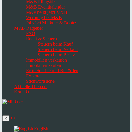
M&B Pfingstfest
M&B Eventkalender
M&P heißt jetzt M&B
Werbung bei M&B
Jobs bei Minkner & Bonitz
M&B Ratgeber
FAQ
Recht & Steuern
Steuern beim Kauf
Steuern beim Verkauf
Steuern beim Besitz
Immobilien verkaufen
Immobilien kaufen
Erste Schritte und Behörden
Experten
Stichwortsuche
Aktuelle Themen
Kontakt
Navigation
umschalten
Select
language
English