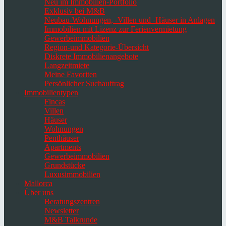
Neu im Immobilien-Portfolio
Exklusiv bei M&B
Neubau-Wohnungen, -Villen und -Häuser in Anlagen
Immobilien mit Lizenz zur Ferienvermietung
Gewerbeimmobilien
Region-und Kategorie-Übersicht
Diskrete Immobilienangebote
Langzeitmiete
Meine Favoriten
Persönlicher Suchauftrag
Immobilientypen
Fincas
Villen
Häuser
Wohnungen
Penthäuser
Apartments
Gewerbeimmobilien
Grundstücke
Luxusimmobilien
Mallorca
Über uns
Beratungszentren
Newsletter
M&B Talkrunde