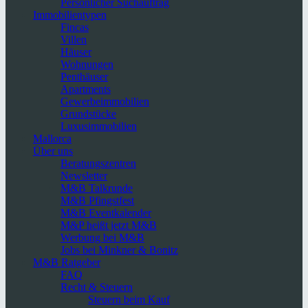
Persönlicher Suchauftrag
Immobilientypen
Fincas
Villen
Häuser
Wohnungen
Penthäuser
Apartments
Gewerbeimmobilien
Grundstücke
Luxusimmobilien
Mallorca
Über uns
Beratungszentren
Newsletter
M&B Talkrunde
M&B Pfingstfest
M&B Eventkalender
M&P heißt jetzt M&B
Werbung bei M&B
Jobs bei Minkner & Bonitz
M&B Ratgeber
FAQ
Recht & Steuern
Steuern beim Kauf