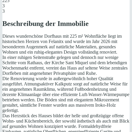
225
3
3
Beschreibung der Immobilie
Dieses wunderschöne Dorfhaus mit 225 m² Wohnfläche liegt im
historischen Herzen von Felanitx und wurde im Jahr 2026 mit
besonderem Augenmerk auf natürliche Materialien, gesundes
Wohnen und ein ruhig-elegantes Design vollständig renoviert.
In einer ruhigen Seitenstraße gelegen und dennoch nur wenige
Schritte vom Rathaus, der Kirche Sant Miquel und dem lebendigen
Wochenmarkt entfernt, vereint das Haus auf seltene Weise zentrales
Dorfleben mit angenehmer Privatsphäre und Ruhe.
Die Renovierung wurde in außergewöhnlich hoher Qualität
ausgeführt. Atmungsaktiver Kalkputz sorgt auf natürliche Weise für
ein angenehmes Raumklima, während Fußbodenheizung und
dezente Klimaanlage über eine effiziente Luft-Wasser-Wärmepumpe
betrieben werden. Die Böden sind mit elegantem Mikrozement
gestaltet, sämtliche Fenster wurden aus massivem Iroko-Holz
gefertigt.
Das Herzstück des Hauses bildet der helle und großzügige offene
Wohn- und Küchenbereich, der sowohl ästhetisch als auch mit Blick
auf gesundes Wohnen konzipiert wurde. Formaldehydfreie
Einbauten, natürliche Oberflächen, energieeffiziente Geräte und