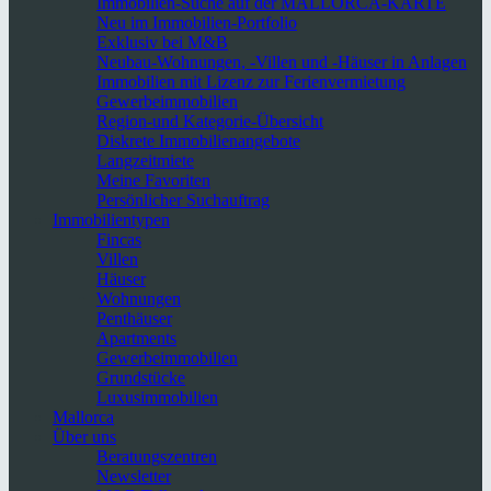
Immobilien-Suche auf der MALLORCA-KARTE
Neu im Immobilien-Portfolio
Exklusiv bei M&B
Neubau-Wohnungen, -Villen und -Häuser in Anlagen
Immobilien mit Lizenz zur Ferienvermietung
Gewerbeimmobilien
Region-und Kategorie-Übersicht
Diskrete Immobilienangebote
Langzeitmiete
Meine Favoriten
Persönlicher Suchauftrag
Immobilientypen
Fincas
Villen
Häuser
Wohnungen
Penthäuser
Apartments
Gewerbeimmobilien
Grundstücke
Luxusimmobilien
Mallorca
Über uns
Beratungszentren
Newsletter