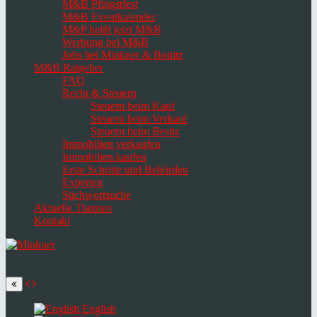
M&B Pfingstfest
M&B Eventkalender
M&P heißt jetzt M&B
Werbung bei M&B
Jobs bei Minkner & Bonitz
M&B Ratgeber
FAQ
Recht & Steuern
Steuern beim Kauf
Steuern beim Verkauf
Steuern beim Besitz
Immobilien verkaufen
Immobilien kaufen
Erste Schritte und Behörden
Experten
Stichwortsuche
Aktuelle Themen
Kontakt
Navigation
umschalten
Select
language
English