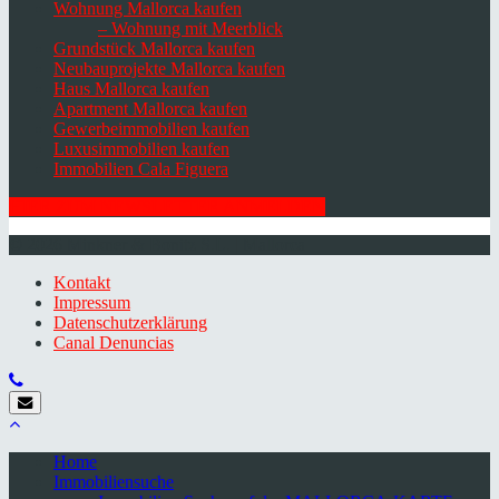
Wohnung Mallorca kaufen
– Wohnung mit Meerblick
Grundstück Mallorca kaufen
Neubauprojekte Mallorca kaufen
Haus Mallorca kaufen
Apartment Mallorca kaufen
Gewerbeimmobilien kaufen
Luxusimmobilien kaufen
Immobilien Cala Figuera
HIER ZUM NEWSLETTER ANMELDEN
© 2026 Minkner & Bonitz S.L. | Mallorca
Kontakt
Impressum
Datenschutzerklärung
Canal Denuncias
Home
Immobiliensuche