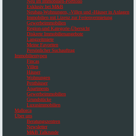
Neu im Immobilien-Portfolio
Exklusiv bei M&B
Neubau-Wohnungen, -Villen und -Häuser in Anlagen
Immobilien mit Lizenz zur Ferienvermietung
Gewerbeimmobilien
Region-und Kategorie-Übersicht
Diskrete Immobilienangebote
Langzeitmiete
Meine Favoriten
Persönlicher Suchauftrag
Immobilientypen
Fincas
Villen
Häuser
Wohnungen
Penthäuser
Apartments
Gewerbeimmobilien
Grundstücke
Luxusimmobilien
Mallorca
Über uns
Beratungszentren
Newsletter
M&B Talkrunde