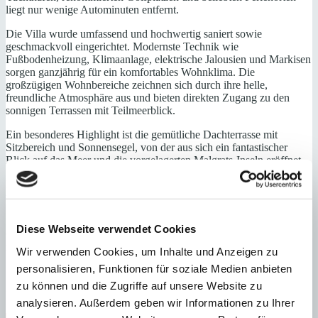
liegt nur wenige Autominuten entfernt.
Die Villa wurde umfassend und hochwertig saniert sowie
geschmackvoll eingerichtet. Modernste Technik wie
Fußbodenheizung, Klimaanlage, elektrische Jalousien und Markisen
sorgen ganzjährig für ein komfortables Wohnklima. Die
großzügigen Wohnbereiche zeichnen sich durch ihre helle,
freundliche Atmosphäre aus und bieten direkten Zugang zu den
sonnigen Terrassen mit Teilmeerblick.
Ein besonderes Highlight ist die gemütliche Dachterrasse mit
Sitzbereich und Sonnensegel, von der aus sich ein fantastischer
Blick auf das Meer und die vorgelagerten Malgrats-Inseln eröffnet.
Erdgeschoss: Eingangsbereich, Wohnzimmer, 3 Schlafzimmer (eines
wird als Gym benutzt) 2 Bäder (1 en suite), große Markenküche,
Essbereich, Wirtschaftsraum, Zugang zur Terrasse
Diese Webseite verwendet Cookies
Obere Etage: Hauptschlafzimmer mit Bad und Ankleide, Zugang
zur Dachterrasse mit Segel
Wir verwenden Cookies, um Inhalte und Anzeigen zu
personalisieren, Funktionen für soziale Medien anbieten
Untere Ebene: Technikraum (nicht mit dem Haus verbunden)
zu können und die Zugriffe auf unsere Website zu
PKW-Stellplatz (mit einem Segel gespannt)
analysieren. Außerdem geben wir Informationen zu Ihrer