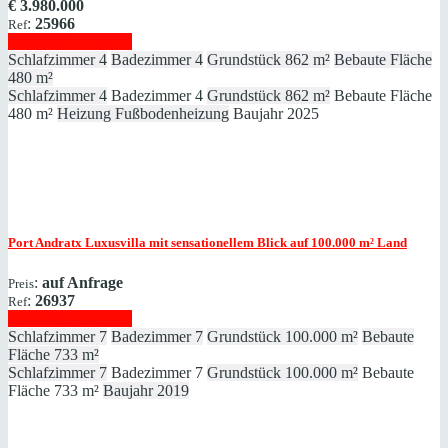
€
3.980.000
:
25966
Ref
Immobilie anzeigen
Schlafzimmer
4
Badezimmer
4
Grundstück
862 m²
Bebaute Fläche
480 m²
Schlafzimmer
4
Badezimmer
4
Grundstück
862 m²
Bebaute Fläche
480 m²
Heizung
Fußbodenheizung
Baujahr
2025
Port Andratx
Luxusvilla mit sensationellem Blick auf 100.000 m² Land
:
auf Anfrage
Preis
:
26937
Ref
Immobilie anzeigen
Schlafzimmer
7
Badezimmer
7
Grundstück
100.000 m²
Bebaute
Fläche
733 m²
Schlafzimmer
7
Badezimmer
7
Grundstück
100.000 m²
Bebaute
Fläche
733 m²
Baujahr
2019