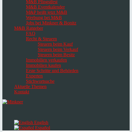
M&B Pfingstfest
M&B Eventkalender
M&P heißt jetzt M&B
Werbung bei M&B
Jobs bei Minkner & Bonitz
M&B Ratgeber
FAQ
Recht & Steuern
Steuern beim Kauf
Steuern beim Verkauf
Steuern beim Besitz
Immobilien verkaufen
Immobilien kaufen
Erste Schritte und Behörden
Experten
Stichwortsuche
Aktuelle Themen
Kontakt
Navigation
umschalten
Select
language
English
Español