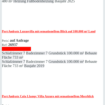
480 m²
Heizung
Fußbodenheizung
Baujahr
2025
Port Andratx
Luxusvilla mit sensationellem Blick auf 100.000 m² Land
:
auf Anfrage
Preis
:
26937
Ref
Immobilie anzeigen
Schlafzimmer
7
Badezimmer
7
Grundstück
100.000 m²
Bebaute
Fläche
733 m²
Schlafzimmer
7
Badezimmer
7
Grundstück
100.000 m²
Bebaute
Fläche
733 m²
Baujahr
2019
Port Andratx
Cala Llamp: Villa Azzuro mit sensationellem Meerblick