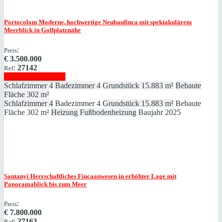
Portocolom
Moderne, hochwertige Neubaufinca mit spektakulärem
Meerblick in Golfplatznähe
:
Preis
€
3.500.000
:
27142
Ref
Immobilie anzeigen
Schlafzimmer
4
Badezimmer
4
Grundstück
15.883 m²
Bebaute
Fläche
302 m²
Schlafzimmer
4
Badezimmer
4
Grundstück
15.883 m²
Bebaute
Fläche
302 m²
Heizung
Fußbodenheizung
Baujahr
2025
Santanyi
Herrschaftliches Fincaanwesen in erhöhter Lage mit
Panoramablick bis zum Meer
:
Preis
€
7.800.000
:
27163
Ref