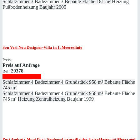
Schlafzimmer
3
Badezimmer
3
Bebaute Fläche
181 m²
Heizung
Fußbodenheizung
Baujahr
2005
Son Veri Nou
Designer-Villa in 1. Meereslinie
:
Preis
Preis auf Anfrage
:
20378
Ref
Immobilie anzeigen
Schlafzimmer
4
Badezimmer
4
Grundstück
958 m²
Bebaute Fläche
745 m²
Schlafzimmer
4
Badezimmer
4
Grundstück
958 m²
Bebaute Fläche
745 m²
Heizung
Zentralheizung
Baujahr
1999
Port Andratx
Mont Port: Neubau-Luxusvilla der Extraklasse mit Meer- und