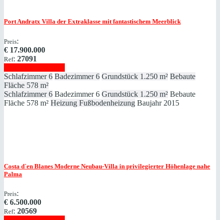
Port Andratx
Villa der Extraklasse mit fantastischem Meerblick
:
Preis
€
17.900.000
:
27091
Ref
Immobilie anzeigen
Schlafzimmer
6
Badezimmer
6
Grundstück
1.250 m²
Bebaute
Fläche
578 m²
Schlafzimmer
6
Badezimmer
6
Grundstück
1.250 m²
Bebaute
Fläche
578 m²
Heizung
Fußbodenheizung
Baujahr
2015
Costa d`en Blanes
Moderne Neubau-Villa in privilegierter Höhenlage nahe
Palma
:
Preis
€
6.500.000
:
20569
Ref
Immobilie anzeigen