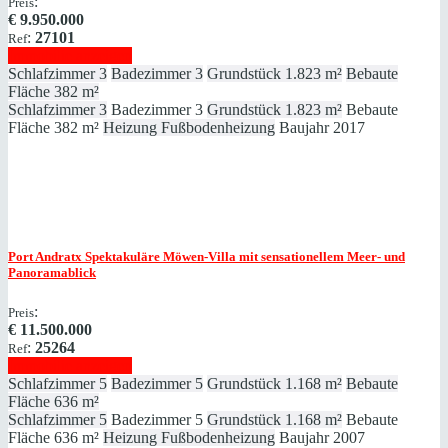
:
Preis
€
9.950.000
:
27101
Ref
Immobilie anzeigen
Schlafzimmer
3
Badezimmer
3
Grundstück
1.823 m²
Bebaute
Fläche
382 m²
Schlafzimmer
3
Badezimmer
3
Grundstück
1.823 m²
Bebaute
Fläche
382 m²
Heizung
Fußbodenheizung
Baujahr
2017
Port Andratx
Spektakuläre Möwen-Villa mit sensationellem Meer- und
Panoramablick
:
Preis
€
11.500.000
:
25264
Ref
Immobilie anzeigen
Schlafzimmer
5
Badezimmer
5
Grundstück
1.168 m²
Bebaute
Fläche
636 m²
Schlafzimmer
5
Badezimmer
5
Grundstück
1.168 m²
Bebaute
Fläche
636 m²
Heizung
Fußbodenheizung
Baujahr
2007