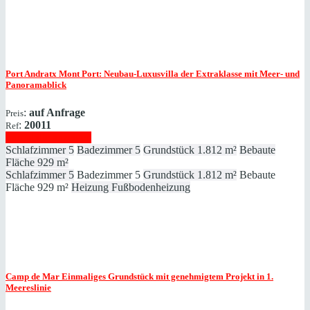
Port Andratx
Mont Port: Neubau-Luxusvilla der Extraklasse mit Meer- und
Panoramablick
:
auf Anfrage
Preis
:
20011
Ref
Immobilie anzeigen
Schlafzimmer
5
Badezimmer
5
Grundstück
1.812 m²
Bebaute
Fläche
929 m²
Schlafzimmer
5
Badezimmer
5
Grundstück
1.812 m²
Bebaute
Fläche
929 m²
Heizung
Fußbodenheizung
Camp de Mar
Einmaliges Grundstück mit genehmigtem Projekt in 1.
Meereslinie