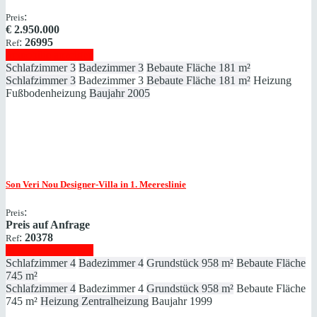
:
Preis
€
2.950.000
:
26995
Ref
Immobilie anzeigen
Schlafzimmer
3
Badezimmer
3
Bebaute Fläche
181 m²
Schlafzimmer
3
Badezimmer
3
Bebaute Fläche
181 m²
Heizung
Fußbodenheizung
Baujahr
2005
Son Veri Nou
Designer-Villa in 1. Meereslinie
:
Preis
Preis auf Anfrage
:
20378
Ref
Immobilie anzeigen
Schlafzimmer
4
Badezimmer
4
Grundstück
958 m²
Bebaute Fläche
745 m²
Schlafzimmer
4
Badezimmer
4
Grundstück
958 m²
Bebaute Fläche
745 m²
Heizung
Zentralheizung
Baujahr
1999