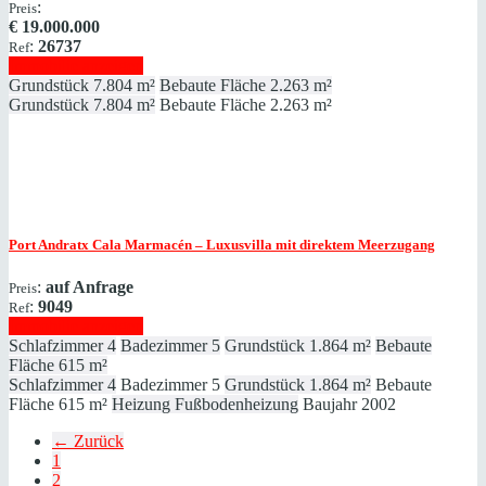
:
Preis
€
19.000.000
:
26737
Ref
Immobilie anzeigen
Grundstück
7.804 m²
Bebaute Fläche
2.263 m²
Grundstück
7.804 m²
Bebaute Fläche
2.263 m²
Port Andratx
Cala Marmacén – Luxusvilla mit direktem Meerzugang
:
auf Anfrage
Preis
:
9049
Ref
Immobilie anzeigen
Schlafzimmer
4
Badezimmer
5
Grundstück
1.864 m²
Bebaute
Fläche
615 m²
Schlafzimmer
4
Badezimmer
5
Grundstück
1.864 m²
Bebaute
Fläche
615 m²
Heizung
Fußbodenheizung
Baujahr
2002
← Zurück
1
2