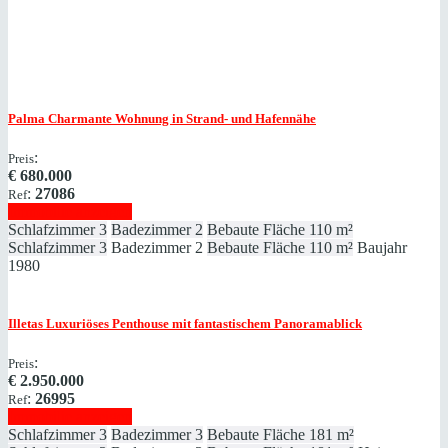
Palma
Charmante Wohnung in Strand- und Hafennähe
:
Preis
€
680.000
:
27086
Ref
Immobilie anzeigen
Schlafzimmer
3
Badezimmer
2
Bebaute Fläche
110 m²
Schlafzimmer
3
Badezimmer
2
Bebaute Fläche
110 m²
Baujahr
1980
Illetas
Luxuriöses Penthouse mit fantastischem Panoramablick
:
Preis
€
2.950.000
:
26995
Ref
Immobilie anzeigen
Schlafzimmer
3
Badezimmer
3
Bebaute Fläche
181 m²