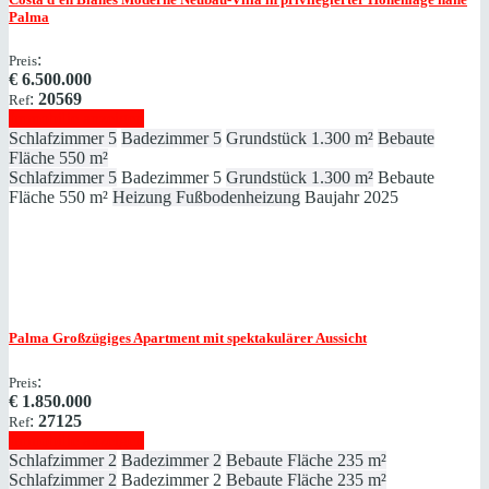
Palma
:
Preis
€
6.500.000
:
20569
Ref
Immobilie anzeigen
Schlafzimmer
5
Badezimmer
5
Grundstück
1.300 m²
Bebaute
Fläche
550 m²
Schlafzimmer
5
Badezimmer
5
Grundstück
1.300 m²
Bebaute
Fläche
550 m²
Heizung
Fußbodenheizung
Baujahr
2025
Palma
Großzügiges Apartment mit spektakulärer Aussicht
:
Preis
€
1.850.000
:
27125
Ref
Immobilie anzeigen
Schlafzimmer
2
Badezimmer
2
Bebaute Fläche
235 m²
Schlafzimmer
2
Badezimmer
2
Bebaute Fläche
235 m²