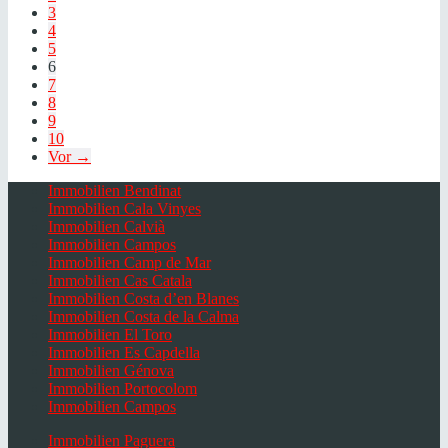
3
4
5
6
7
8
9
10
Vor →
Immobilien Bendinat
Immobilien Cala Vinyes
Immobilien Calvià
Immobilien Campos
Immobilien Camp de Mar
Immobilien Cas Catala
Immobilien Costa d’en Blanes
Immobilien Costa de la Calma
Immobilien El Toro
Immobilien Es Capdella
Immobilien Génova
Immobilien Portocolom
Immobilien Campos
Immobilien Paguera