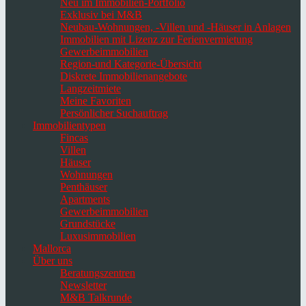
Neu im Immobilien-Portfolio
Exklusiv bei M&B
Neubau-Wohnungen, -Villen und -Häuser in Anlagen
Immobilien mit Lizenz zur Ferienvermietung
Gewerbeimmobilien
Region-und Kategorie-Übersicht
Diskrete Immobilienangebote
Langzeitmiete
Meine Favoriten
Persönlicher Suchauftrag
Immobilientypen
Fincas
Villen
Häuser
Wohnungen
Penthäuser
Apartments
Gewerbeimmobilien
Grundstücke
Luxusimmobilien
Mallorca
Über uns
Beratungszentren
Newsletter
M&B Talkrunde