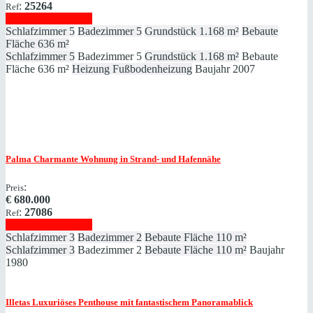
:
25264
Ref
Immobilie anzeigen
Schlafzimmer
5
Badezimmer
5
Grundstück
1.168 m²
Bebaute
Fläche
636 m²
Schlafzimmer
5
Badezimmer
5
Grundstück
1.168 m²
Bebaute
Fläche
636 m²
Heizung
Fußbodenheizung
Baujahr
2007
Palma
Charmante Wohnung in Strand- und Hafennähe
:
Preis
€
680.000
:
27086
Ref
Immobilie anzeigen
Schlafzimmer
3
Badezimmer
2
Bebaute Fläche
110 m²
Schlafzimmer
3
Badezimmer
2
Bebaute Fläche
110 m²
Baujahr
1980
Illetas
Luxuriöses Penthouse mit fantastischem Panoramablick