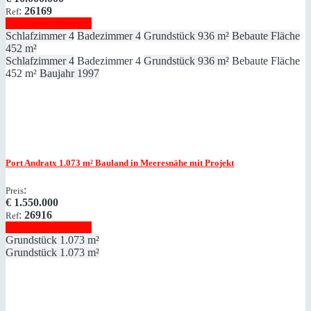
:
26169
Ref
Immobilie anzeigen
Schlafzimmer
4
Badezimmer
4
Grundstück
936 m²
Bebaute Fläche
452 m²
Schlafzimmer
4
Badezimmer
4
Grundstück
936 m²
Bebaute Fläche
452 m²
Baujahr
1997
Port Andratx
1.073 m² Bauland in Meeresnähe mit Projekt
:
Preis
€
1.550.000
:
26916
Ref
Immobilie anzeigen
Grundstück
1.073 m²
Grundstück
1.073 m²