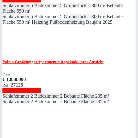
Schlafzimmer
5
Badezimmer
5
Grundstück
1.300 m²
Bebaute
Fläche
550 m²
Schlafzimmer
5
Badezimmer
5
Grundstück
1.300 m²
Bebaute
Fläche
550 m²
Heizung
Fußbodenheizung
Baujahr
2025
Palma
Großzügiges Apartment mit spektakulärer Aussicht
:
Preis
€
1.850.000
:
27125
Ref
Immobilie anzeigen
Schlafzimmer
2
Badezimmer
2
Bebaute Fläche
235 m²
Schlafzimmer
2
Badezimmer
2
Bebaute Fläche
235 m²