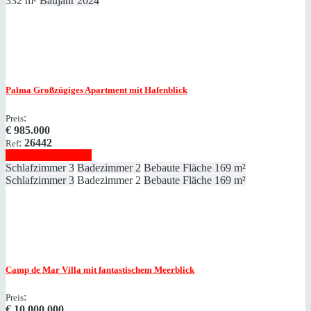
332 m²
Baujahr
2024
Palma
Großzügiges Apartment mit Hafenblick
:
Preis
€
985.000
:
26442
Ref
Immobilie anzeigen
Schlafzimmer
3
Badezimmer
2
Bebaute Fläche
169 m²
Schlafzimmer
3
Badezimmer
2
Bebaute Fläche
169 m²
Camp de Mar
Villa mit fantastischem Meerblick
:
Preis
€
10.000.000