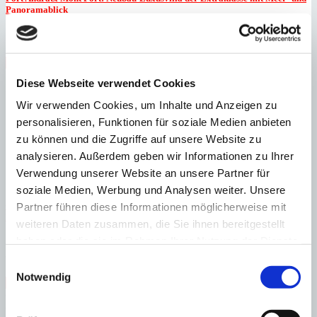
Panoramablick
:
auf Anfrage
Preis
:
20011
Ref
Immobilie anzeigen
Schlafzimmer
5
Badezimmer
5
Grundstück
1.812 m²
Bebaute
Diese Webseite verwendet Cookies
Fläche
929 m²
Schlafzimmer
5
Badezimmer
5
Grundstück
1.812 m²
Bebaute
Wir verwenden Cookies, um Inhalte und Anzeigen zu
Fläche
929 m²
Heizung
Fußbodenheizung
personalisieren, Funktionen für soziale Medien anbieten
zu können und die Zugriffe auf unsere Website zu
analysieren. Außerdem geben wir Informationen zu Ihrer
Verwendung unserer Website an unsere Partner für
soziale Medien, Werbung und Analysen weiter. Unsere
Camp de Mar
Einmaliges Grundstück mit genehmigtem Projekt in 1.
Partner führen diese Informationen möglicherweise mit
Meereslinie
weiteren Daten zusammen, die Sie ihnen bereitgestellt
haben oder die sie im Rahmen Ihrer Nutzung der Dienste
:
Preis
€
19.000.000
gesammelt haben.
Einwilligungsauswahl
:
26737
Ref
Notwendig
Immobilie anzeigen
Grundstück
7.804 m²
Bebaute Fläche
2.263 m²
Grundstück
7.804 m²
Bebaute Fläche
2.263 m²