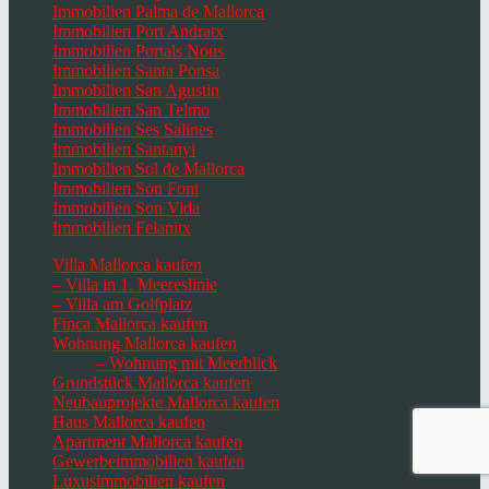
Immobilien Palma de Mallorca
Immobilien Port Andratx
Immobilien Portals Nous
Immobilien Santa Ponsa
Immobilien San Agustin
Immobilien San Telmo
Immobilien Ses Salines
Immobilien Santanyi
Immobilien Sol de Mallorca
Immobilien Son Font
Immobilien Son Vida
Immobilien Felanitx
Villa Mallorca kaufen
– Villa in 1. Meereslinie
– Villa am Golfplatz
Finca Mallorca kaufen
Wohnung Mallorca kaufen
– Wohnung mit Meerblick
Grundstück Mallorca kaufen
Neubauprojekte Mallorca kaufen
Haus Mallorca kaufen
Apartment Mallorca kaufen
Gewerbeimmobilien kaufen
Luxusimmobilien kaufen