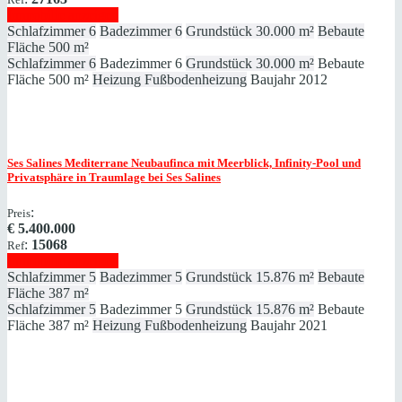
Immobilie anzeigen
Schlafzimmer
6
Badezimmer
6
Grundstück
30.000 m²
Bebaute
Fläche
500 m²
Schlafzimmer
6
Badezimmer
6
Grundstück
30.000 m²
Bebaute
Fläche
500 m²
Heizung
Fußbodenheizung
Baujahr
2012
Ses Salines
Mediterrane Neubaufinca mit Meerblick, Infinity‑Pool und
Privatsphäre in Traumlage bei Ses Salines
:
Preis
€
5.400.000
:
15068
Ref
Immobilie anzeigen
Schlafzimmer
5
Badezimmer
5
Grundstück
15.876 m²
Bebaute
Fläche
387 m²
Schlafzimmer
5
Badezimmer
5
Grundstück
15.876 m²
Bebaute
Fläche
387 m²
Heizung
Fußbodenheizung
Baujahr
2021