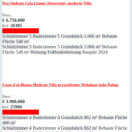
Port Andratx
Cala Llamp: Neuwertige, moderne Villa
:
Preis
€
6.750.000
:
26385
Ref
Immobilie anzeigen
Schlafzimmer
5
Badezimmer
5
Grundstück
1.066 m²
Bebaute
Fläche
548 m²
Schlafzimmer
5
Badezimmer
5
Grundstück
1.066 m²
Bebaute
Fläche
548 m²
Heizung
Fußbodenheizung
Baujahr
2024
Costa d`en Blanes
Moderne Villa in exzellenter Wohnlage nahe Palma
:
Preis
€
3.980.000
:
25966
Ref
Immobilie anzeigen
Schlafzimmer
4
Badezimmer
4
Grundstück
862 m²
Bebaute Fläche
480 m²
Schlafzimmer
4
Badezimmer
4
Grundstück
862 m²
Bebaute Fläche