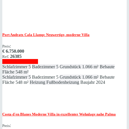
Port Andratx
Cala Llamp: Neuwertige, moderne Villa
:
Preis
€
6.750.000
:
26385
Ref
Immobilie anzeigen
Schlafzimmer
5
Badezimmer
5
Grundstück
1.066 m²
Bebaute
Fläche
548 m²
Schlafzimmer
5
Badezimmer
5
Grundstück
1.066 m²
Bebaute
Fläche
548 m²
Heizung
Fußbodenheizung
Baujahr
2024
Costa d`en Blanes
Moderne Villa in exzellenter Wohnlage nahe Palma
:
Preis