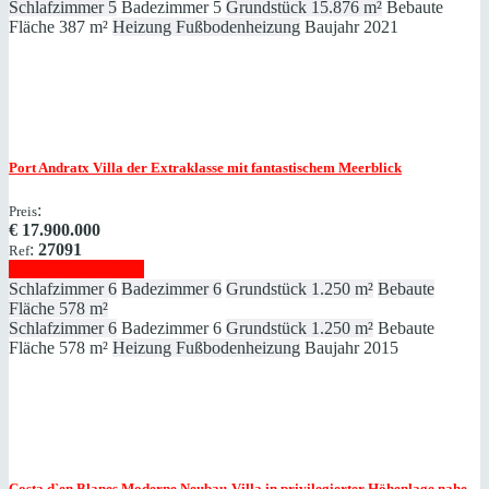
Schlafzimmer
5
Badezimmer
5
Grundstück
15.876 m²
Bebaute
Fläche
387 m²
Heizung
Fußbodenheizung
Baujahr
2021
Port Andratx
Villa der Extraklasse mit fantastischem Meerblick
:
Preis
€
17.900.000
:
27091
Ref
Immobilie anzeigen
Schlafzimmer
6
Badezimmer
6
Grundstück
1.250 m²
Bebaute
Fläche
578 m²
Schlafzimmer
6
Badezimmer
6
Grundstück
1.250 m²
Bebaute
Fläche
578 m²
Heizung
Fußbodenheizung
Baujahr
2015
Costa d`en Blanes
Moderne Neubau-Villa in privilegierter Höhenlage nahe