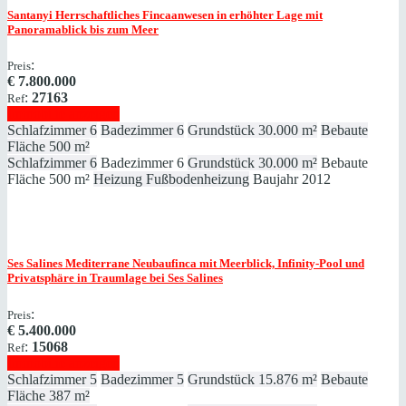
Santanyi
Herrschaftliches Fincaanwesen in erhöhter Lage mit
Panoramablick bis zum Meer
:
Preis
€
7.800.000
:
27163
Ref
Immobilie anzeigen
Schlafzimmer
6
Badezimmer
6
Grundstück
30.000 m²
Bebaute
Fläche
500 m²
Schlafzimmer
6
Badezimmer
6
Grundstück
30.000 m²
Bebaute
Fläche
500 m²
Heizung
Fußbodenheizung
Baujahr
2012
Ses Salines
Mediterrane Neubaufinca mit Meerblick, Infinity‑Pool und
Privatsphäre in Traumlage bei Ses Salines
:
Preis
€
5.400.000
:
15068
Ref
Immobilie anzeigen
Schlafzimmer
5
Badezimmer
5
Grundstück
15.876 m²
Bebaute
Fläche
387 m²