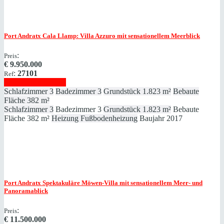
Port Andratx
Cala Llamp: Villa Azzuro mit sensationellem Meerblick
:
Preis
€
9.950.000
:
27101
Ref
Immobilie anzeigen
Schlafzimmer
3
Badezimmer
3
Grundstück
1.823 m²
Bebaute
Fläche
382 m²
Schlafzimmer
3
Badezimmer
3
Grundstück
1.823 m²
Bebaute
Fläche
382 m²
Heizung
Fußbodenheizung
Baujahr
2017
Port Andratx
Spektakuläre Möwen-Villa mit sensationellem Meer- und
Panoramablick
:
Preis
€
11.500.000