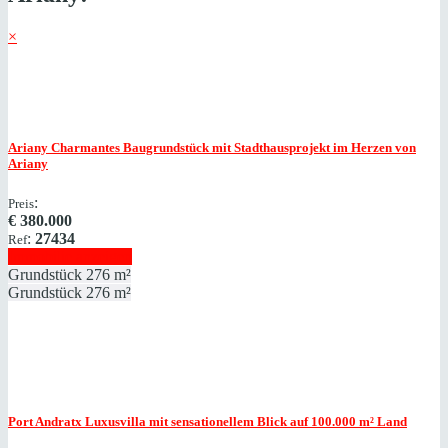
×
Ariany
Charmantes Baugrundstück mit Stadthausprojekt im Herzen von
Ariany
:
Preis
€
380.000
:
27434
Ref
Immobilie anzeigen
Grundstück
276 m²
Grundstück
276 m²
Port Andratx
Luxusvilla mit sensationellem Blick auf 100.000 m² Land