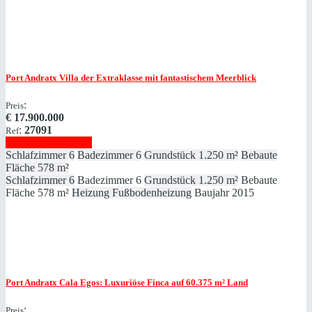
Port Andratx
Villa der Extraklasse mit fantastischem Meerblick
:
Preis
€
17.900.000
:
27091
Ref
Immobilie anzeigen
Schlafzimmer
6
Badezimmer
6
Grundstück
1.250 m²
Bebaute
Fläche
578 m²
Schlafzimmer
6
Badezimmer
6
Grundstück
1.250 m²
Bebaute
Fläche
578 m²
Heizung
Fußbodenheizung
Baujahr
2015
Port Andratx
Cala Egos: Luxuriöse Finca auf 60.375 ​​​​​​​m² Land
:
Preis