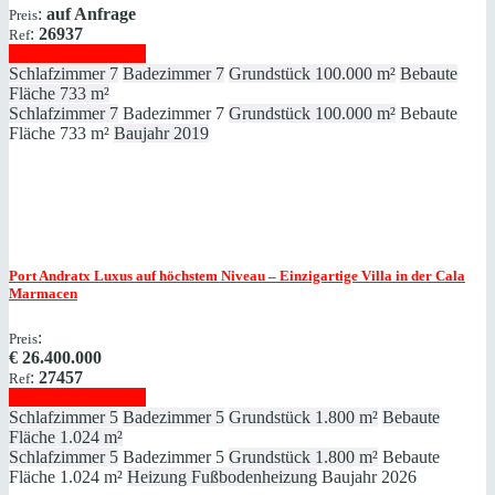
:
auf Anfrage
Preis
:
26937
Ref
Immobilie anzeigen
Schlafzimmer
7
Badezimmer
7
Grundstück
100.000 m²
Bebaute
Fläche
733 m²
Schlafzimmer
7
Badezimmer
7
Grundstück
100.000 m²
Bebaute
Fläche
733 m²
Baujahr
2019
Port Andratx
Luxus auf höchstem Niveau – Einzigartige Villa in der Cala
Marmacen
:
Preis
€
26.400.000
:
27457
Ref
Immobilie anzeigen
Schlafzimmer
5
Badezimmer
5
Grundstück
1.800 m²
Bebaute
Fläche
1.024 m²
Schlafzimmer
5
Badezimmer
5
Grundstück
1.800 m²
Bebaute
Fläche
1.024 m²
Heizung
Fußbodenheizung
Baujahr
2026