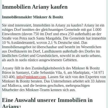
Immobilien Ariany kaufen
Immobilienmakler Minkner & Bonitz
Sie sind interessiert, Immobilien in Ariany zu kaufen? Ariany ist ein
ruhiges Dorf inmitten der gleichnamigen Gemeinde mit gut 1.000
Einwohnern (davon 750 im Dorf und etwa 250 außerhalb) an der
Straße von Petra nach Santa Margalida. Die Gemeinde hat immerhin
10 % Ausländeranteil, wovon 2,1 % Deutsche sind. Das
Immobilienangebot ist überschaubar und besteht im Wesentlichen
aus Dorfhäusern im Dorf, Landhäusern außerhalb des Dorfes im
ländlichen Gebiet und Grundstücken, sowohl in als suelo urbano,
als auch in suelo rústico ausgewiesenen Gebieten.
Aryany fällt in den Zuständigkeitsbereich des Minkner & Bonitz
Büros in Santanyi, Calle Sebastián Vila, 6, am Marktplatz, +34 971
163 400,
info@minkner.com
. Lassen Sie sich von den Experten von
Minkner & Bonitz beraten. Das Unternehmen arbeitet seit 33 Jahren
auf Mallorca, und die bestens geschulten, mehrsprachigen
Mitarbeiter des Minkner-Teams kennen sich aus.
Eine Auswahl unserer Immobilien in
Ariany: