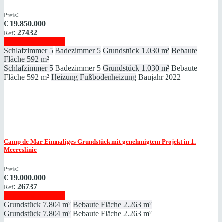
:
Preis
€
19.850.000
:
27432
Ref
Immobilie anzeigen
Schlafzimmer
5
Badezimmer
5
Grundstück
1.030 m²
Bebaute
Fläche
592 m²
Schlafzimmer
5
Badezimmer
5
Grundstück
1.030 m²
Bebaute
Fläche
592 m²
Heizung
Fußbodenheizung
Baujahr
2022
Camp de Mar
Einmaliges Grundstück mit genehmigtem Projekt in 1.
Meereslinie
:
Preis
€
19.000.000
:
26737
Ref
Immobilie anzeigen
Grundstück
7.804 m²
Bebaute Fläche
2.263 m²
Grundstück
7.804 m²
Bebaute Fläche
2.263 m²