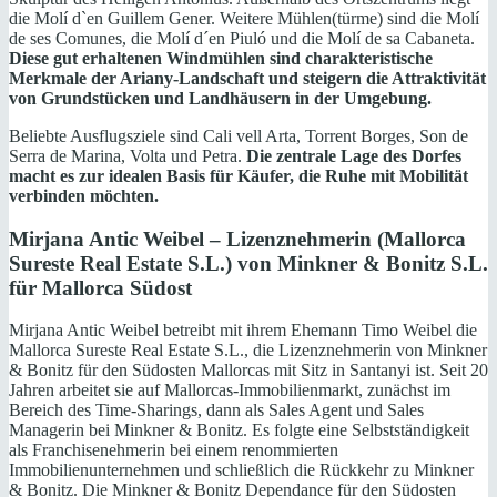
die Molí d`en Guillem Gener. Weitere Mühlen(türme) sind die Molí
de ses Comunes, die Molí d´en Piuló und die Molí de sa Cabaneta.
Diese gut erhaltenen Windmühlen sind charakteristische
Merkmale der Ariany-Landschaft und steigern die Attraktivität
von Grundstücken und Landhäusern in der Umgebung.
Beliebte Ausflugsziele sind Cali vell Arta, Torrent Borges, Son de
Serra de Marina, Volta und Petra.
Die zentrale Lage des Dorfes
macht es zur idealen Basis für Käufer, die Ruhe mit Mobilität
verbinden möchten.
Mirjana Antic Weibel – Lizenznehmerin (Mallorca
Sureste Real Estate S.L.) von Minkner & Bonitz S.L.
für Mallorca Südost
Mirjana Antic Weibel betreibt mit ihrem Ehemann Timo Weibel die
Mallorca Sureste Real Estate S.L., die Lizenznehmerin von Minkner
& Bonitz für den Südosten Mallorcas mit Sitz in Santanyi ist. Seit 20
Jahren arbeitet sie auf Mallorcas-Immobilienmarkt, zunächst im
Bereich des Time-Sharings, dann als Sales Agent und Sales
Managerin bei Minkner & Bonitz. Es folgte eine Selbstständigkeit
als Franchisenehmerin bei einem renommierten
Immobilienunternehmen und schließlich die Rückkehr zu Minkner
& Bonitz. Die Minkner & Bonitz Dependance für den Südosten