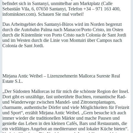
befindet sich in Santanyi, unmittelbar am Marktplatz (Calle
Sebastián Vila, 6, 07650 Santanyi, Telefon +34 – 971 163 400,
infominkner.com). Schauen Sie mal vorbei!
Das Arbeitsgebiet des Santanyi-Büros wird im Norden begrenzt
durch die Autobahn Palma nach Manacor/Porto Cristo, im Osten
durch die Küstenlinie von Porto Cristo nach Colonia de Sant Jordi
und im Westen durch die Linie von Montuiri über Campos nach
Colonia de Sant Jordi.
Mirjana Antic Weibel – Lizenznehmerin Mallorca Sureste Real
Estate S.L.
„Der Südosten Mallorcas ist für mich die schönste Region der Insel.
Dort gibt es unzählige, fast unberührte Buchten, romantische Rad-
und Wanderwege zwischen Mandel- und Zitronenplantagen,
charmante, authentische Dörfer und viele Möglichkeiten für Freizeit
und Sport“, erzählt Mirjana Antic Weibel. „Gern besuche ich auch
immer wieder die traditionellen Märkte und mache Pausen und
genieße das Leben in den kleinen Cafés, Bars und Restaurants, die
ein vielfältiges Angebot an mediterraner und lokaler Küche bieten“.