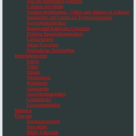
Neu im Immobilien-Portfolio
Exklusiv bei M&B
Neubau-Wohnungen, -Villen und -Häuser in Anlagen
Immobilien mit Lizenz zur Ferienvermietung
Gewerbeimmobilien
Region-und Kategorie-Übersicht
Diskrete Immobilienangebote
Langzeitmiete
Meine Favoriten
Persönlicher Suchauftrag
Immobilientypen
Fincas
Villen
Häuser
Wohnungen
Penthäuser
Apartments
Gewerbeimmobilien
Grundstücke
Luxusimmobilien
Mallorca
Über uns
Beratungszentren
Newsletter
M&B Talkrunde