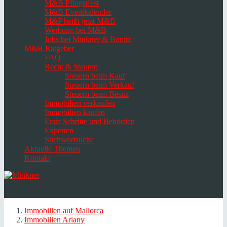
M&B Pfingstfest
M&B Eventkalender
M&P heißt jetzt M&B
Werbung bei M&B
Jobs bei Minkner & Bonitz
M&B Ratgeber
FAQ
Recht & Steuern
Steuern beim Kauf
Steuern beim Verkauf
Steuern beim Besitz
Immobilien verkaufen
Immobilien kaufen
Erste Schritte und Behörden
Experten
Stichwortsuche
Aktuelle Themen
Kontakt
Navigation
umschalten
Select
language
Immobilien auf Mallorca
Immobilien Ariany