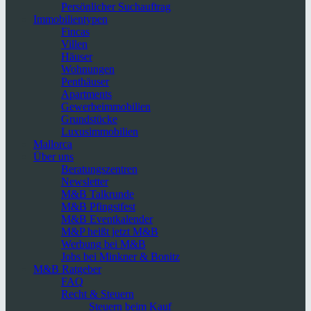
Persönlicher Suchauftrag
Immobilientypen
Fincas
Villen
Häuser
Wohnungen
Penthäuser
Apartments
Gewerbeimmobilien
Grundstücke
Luxusimmobilien
Mallorca
Über uns
Beratungszentren
Newsletter
M&B Talkrunde
M&B Pfingstfest
M&B Eventkalender
M&P heißt jetzt M&B
Werbung bei M&B
Jobs bei Minkner & Bonitz
M&B Ratgeber
FAQ
Recht & Steuern
Steuern beim Kauf