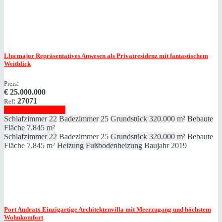
Llucmajor
Repräsentatives Anwesen als Privatresidenz mit fantastischem
Weitblick
:
Preis
€
25.000.000
:
27071
Ref
Immobilie anzeigen
Schlafzimmer
22
Badezimmer
25
Grundstück
320.000 m²
Bebaute
Fläche
7.845 m²
Schlafzimmer
22
Badezimmer
25
Grundstück
320.000 m²
Bebaute
Fläche
7.845 m²
Heizung
Fußbodenheizung
Baujahr
2019
Port Andratx
Einzigartige Architektenvilla mit Meerzugang und höchstem
Wohnkomfort