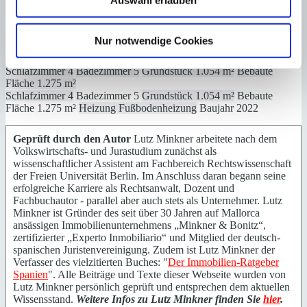
Auswahl erlauben
:
Preis
€
13.900.000
Nur notwendige Cookies
:
26394
Ref
Immobilie anzeigen
Schlafzimmer
4
Badezimmer
5
Grundstück
1.054 m²
Bebaute
Fläche
1.275 m²
Schlafzimmer
4
Badezimmer
5
Grundstück
1.054 m²
Bebaute
Fläche
1.275 m²
Heizung
Fußbodenheizung
Baujahr
2022
Geprüft durch den Autor
Lutz Minkner arbeitete nach dem
Volkswirtschafts- und Jurastudium zunächst als
wissenschaftlicher Assistent am Fachbereich Rechtswissenschaft
der Freien Universität Berlin. Im Anschluss daran begann seine
erfolgreiche Karriere als Rechtsanwalt, Dozent und
Fachbuchautor - parallel aber auch stets als Unternehmer. Lutz
Minkner ist Gründer des seit über 30 Jahren auf Mallorca
ansässigen Immobilienunternehmens „Minkner & Bonitz“,
zertifizierter „Experto Inmobiliario“ und Mitglied der deutsch-
spanischen Juristenvereinigung. Zudem ist Lutz Minkner der
Verfasser des vielzitierten Buches: "
Der Immobilien-Ratgeber
Spanien
". Alle Beiträge und Texte dieser Webseite wurden von
Lutz Minkner persönlich geprüft und entsprechen dem aktuellen
Wissensstand.
Weitere Infos zu Lutz Minkner finden Sie
hier
.