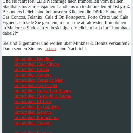
Und sie fährt fort: „Die Nachfrage nach Immobilien vom kleinen
Stadthaus bis zum eleganten Landhaus im traditionellen Stil ist groß.
Besonders beliebt sind bei unseren Klienten die Dörfer Santanyi,
Cas Concos, Felanitx, Cala d`Or, Portopetro, Porto Cristo und Cala
Figuera. Ich lade Sie gern ein, mit mir die attraktivsten Immobilien
in Mallorcas Südosten zu besichtigen. Vielleicht ist ja Ihr Traumhaus
dabei?!“
Sie sind Eigentümer und wollen über Minkner & Bonitz verkaufen?
Dann senden Sie uns
h i e r
eine Nachricht.
Immobilien Bendinat
Immobilien Cala Vinyes
Immobilien Calvià
Immobilien Campos
Immobilien Camp de Mar
Immobilien Cas Catala
Immobilien Costa d’en Blanes
Immobilien Costa de la Calma
Immobilien El Toro
Immobilien Es Capdella
Immobilien Génova
Immobilien Portocolom
Immobilien Campos
Immobilien Paguera