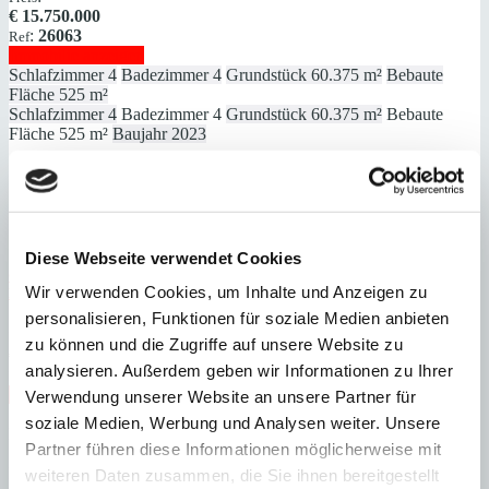
€
15.750.000
:
26063
Ref
Immobilie anzeigen
Schlafzimmer
4
Badezimmer
4
Grundstück
60.375 m²
Bebaute
Fläche
525 m²
Schlafzimmer
4
Badezimmer
4
Grundstück
60.375 m²
Bebaute
Fläche
525 m²
Baujahr
2023
Diese Webseite verwendet Cookies
Camp de Mar
Einzigartige Designervilla mit Gästehaus und direktem
Wir verwenden Cookies, um Inhalte und Anzeigen zu
Meerzugang
personalisieren, Funktionen für soziale Medien anbieten
:
Preis
zu können und die Zugriffe auf unsere Website zu
€
15.000.000
analysieren. Außerdem geben wir Informationen zu Ihrer
:
26014
Ref
Immobilie anzeigen
Verwendung unserer Website an unsere Partner für
Schlafzimmer
9
Badezimmer
9
Grundstück
2.368 m²
Bebaute
soziale Medien, Werbung und Analysen weiter. Unsere
Fläche
1.060 m²
Partner führen diese Informationen möglicherweise mit
Schlafzimmer
9
Badezimmer
9
Grundstück
2.368 m²
Bebaute
Fläche
1.060 m²
Heizung
Fußbodenheizung
Baujahr
2012
weiteren Daten zusammen, die Sie ihnen bereitgestellt