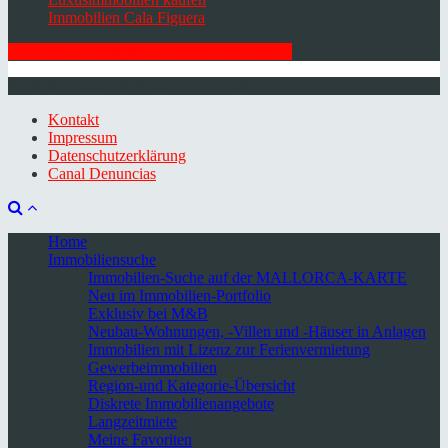
Immobilien Cala Figuera
HIER ZUM NEWSLETTER ANMELDEN
© 2026 Minkner & Bonitz S.L. | Mallorca
Kontakt
Impressum
Datenschutzerklärung
Canal Denuncias
Home
Immobiliensuche
Immobilien-Suche auf der MALLORCA-KARTE
Neu im Immobilien-Portfolio
Exklusiv bei M&B
Neubau-Wohnungen, -Villen und -Häuser in Anlagen
Immobilien mit Lizenz zur Ferienvermietung
Gewerbeimmobilien
Region-und Kategorie-Übersicht
Diskrete Immobilienangebote
Langzeitmiete
Meine Favoriten