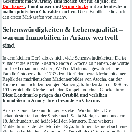
Geschichte macht Ariany zum idealen Ort für all jene, die
Dorfhäuser
, Landhäuser und
Grundstücke
mit authentischem
mallorquinischem Charakter suchen.
Diese Familie stellte auch
den ersten Markgrafen von Ariany.
Sehenswürdigkeiten & Lebensqualität –
warum Immobilien in Ariany wertvoll
sind
In dem kleinen Dorf gibt es nicht viele Sehenswürdigkeiten: Da ist
zunächst die Kirche Nuestra Señora d`Atocha zu nennen. Sie wurde
um 1570 erbaut und ist der „Weißen Madonna" gewidmet. Die
Familie Cotoner stiftete 1737 dem Dorf eine neue Kirche mit einer
Replik des madrilenischen Madonnenbildes von Atocha, das der
Kirche dann auch den heutigen Namen gab. In den Jahren 1908 bis
1913 erhielt die Kirche noch eine Kuppel und einen Glockenturm.
Diese Landmarks prägen das Ortsbild und verleihen
Immobilien in Ariany ihren besonderen Charme.
Ariany ist auch bekannt für seine sieben Windmühlen. Die
bekannteste steht an der Straße nach Santa Maria, stammt aus dem
18. Jahrhundert und heißt Molí den Marinero. Eine weiterer
Mühlenturm ist der der Molí den Rigo. Im Innern befindet sich eine
Skulptur des Heiligen Antonius. Außerhalb des Ortszentrums liegt