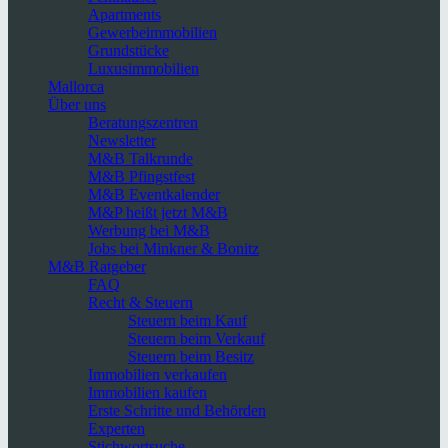
Apartments
Gewerbeimmobilien
Grundstücke
Luxusimmobilien
Mallorca
Über uns
Beratungszentren
Newsletter
M&B Talkrunde
M&B Pfingstfest
M&B Eventkalender
M&P heißt jetzt M&B
Werbung bei M&B
Jobs bei Minkner & Bonitz
M&B Ratgeber
FAQ
Recht & Steuern
Steuern beim Kauf
Steuern beim Verkauf
Steuern beim Besitz
Immobilien verkaufen
Immobilien kaufen
Erste Schritte und Behörden
Experten
Stichwortsuche