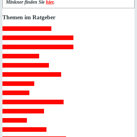
Minkner finden Sie
hier
.
Themen im Ratgeber
 Bauen auf Mallorca 
 Bewohnbarkeitsbescheinigung 
 Decenal-Versicherung Neubau 
 Due Diligence 
 Energiezertifikat 
 EU-Erbrechtsverordnung 
 Golden Visa 
 Grundbuch 
 Hypotheken Finanzierung 
 Immobilien S.L. 
 Kataster 
 Kauf in Bauphase 