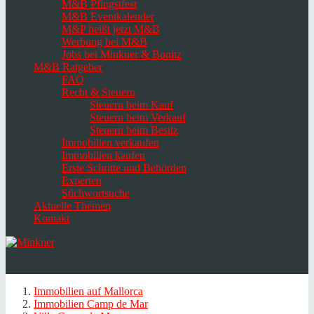
M&B Pfingstfest
M&B Eventkalender
M&P heißt jetzt M&B
Werbung bei M&B
Jobs bei Minkner & Bonitz
M&B Ratgeber
FAQ
Recht & Steuern
Steuern beim Kauf
Steuern beim Verkauf
Steuern beim Besitz
Immobilien verkaufen
Immobilien kaufen
Erste Schritte und Behörden
Experten
Stichwortsuche
Aktuelle Themen
Kontakt
Navigation
umschalten
Select
language
Immobilien auf Mallorca
Immobilien Camp de Mar