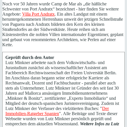
Noch vor 50 Jahren wurde Camp de Mar als „die häßliche
Schwester von Port Andratx“ bezeichnet - hier finden Sie weitere
Angebote:
Villa Port Andratx
. Ein altes Landgut mit einem
heruntergekommenen Herrenhaus unweit der jetzigen Schnellstraße
von Paguera nach Andratx bildeten den Kern des kleinen
Straßendorfes an der Südwestküste. Heute reihen sich am
Küstenstreifen die noblen Villen internationaler Eigentümer, geplant
und gebaut von renommierten Architekten, wie Perlen auf einer
Kette.
Geprüft durch den Autor
Lutz Minkner arbeitete nach dem Volkswirtschafts- und
Jurastudium zunächst als wissenschaftlicher Assistent am
Fachbereich Rechtswissenschaft der Freien Universität Berlin.
Im Anschluss daran begann seine erfolgreiche Karriere als
Rechtsanwalt, Dozent und Fachbuchautor - parallel aber auch
stets als Unternehmer. Lutz Minkner ist Gründer des seit fast 30
Jahren auf Mallorca ansässigen Immobilienunternehmens
„Minkner & Bonitz“, zertifizierter „Experto Inmobiliario“ und
Mitglied der deutsch-spanischen Juristenvereinigung. Zudem ist
Lutz Minkner der Verfasser des vielzitierten Buches: "
Der
Immobilien-Ratgeber Spanien
". Alle Beiträge und Texte dieser
Webseite wurden von Lutz Minkner persönlich geprüft und
entsprechen dem aktuellen Wissensstand.
Weitere Infos zu Lutz