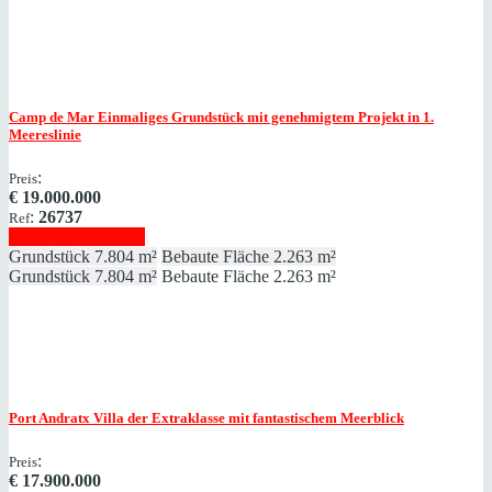
Camp de Mar
Einmaliges Grundstück mit genehmigtem Projekt in 1.
Meereslinie
:
Preis
€
19.000.000
:
26737
Ref
Immobilie anzeigen
Grundstück
7.804 m²
Bebaute Fläche
2.263 m²
Grundstück
7.804 m²
Bebaute Fläche
2.263 m²
Port Andratx
Villa der Extraklasse mit fantastischem Meerblick
:
Preis
€
17.900.000