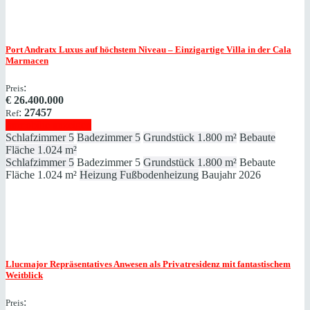
Port Andratx
Luxus auf höchstem Niveau – Einzigartige Villa in der Cala
Marmacen
:
Preis
€
26.400.000
:
27457
Ref
Immobilie anzeigen
Schlafzimmer
5
Badezimmer
5
Grundstück
1.800 m²
Bebaute
Fläche
1.024 m²
Schlafzimmer
5
Badezimmer
5
Grundstück
1.800 m²
Bebaute
Fläche
1.024 m²
Heizung
Fußbodenheizung
Baujahr
2026
Llucmajor
Repräsentatives Anwesen als Privatresidenz mit fantastischem
Weitblick
:
Preis