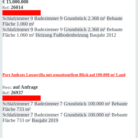
€
15.000.000
:
26014
Ref
Immobilie anzeigen
Schlafzimmer
9
Badezimmer
9
Grundstück
2.368 m²
Bebaute
Fläche
1.060 m²
Schlafzimmer
9
Badezimmer
9
Grundstück
2.368 m²
Bebaute
Fläche
1.060 m²
Heizung
Fußbodenheizung
Baujahr
2012
Port Andratx
Luxusvilla mit sensationellem Blick auf 100.000 m² Land
:
auf Anfrage
Preis
:
26937
Ref
Immobilie anzeigen
Schlafzimmer
7
Badezimmer
7
Grundstück
100.000 m²
Bebaute
Fläche
733 m²
Schlafzimmer
7
Badezimmer
7
Grundstück
100.000 m²
Bebaute
Fläche
733 m²
Baujahr
2019