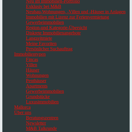
Neu im Immobilien-Portfolio
Exklusiv bei M&B
Neubau-Wohnungen, -Villen und -Häuser in Anlagen
Immobilien mit Lizenz zur Ferienvermietung
Gewerbeimmobilien
Region-und Kategorie-Übersicht
Diskrete Immobilienangebote
Langzeitmiete
Meine Favoriten
Persönlicher Suchauftrag
Immobilientypen
Fincas
Villen
Häuser
Wohnungen
Penthäuser
Apartments
Gewerbeimmobilien
Grundstücke
Luxusimmobilien
Mallorca
Über uns
Beratungszentren
Newsletter
M&B Talkrunde