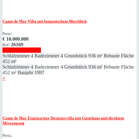
Camp de Mar
Villa mit fantastischem Meerblick
:
Preis
€
10.000.000
:
26169
Ref
Immobilie anzeigen
Schlafzimmer
4
Badezimmer
4
Grundstück
936 m²
Bebaute Fläche
452 m²
Schlafzimmer
4
Badezimmer
4
Grundstück
936 m²
Bebaute Fläche
452 m²
Baujahr
1997
×
Camp de Mar
Einzigartige Designervilla mit Gästehaus und direktem
Meerzugang
:
Preis