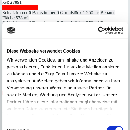
:
27091
Ref
Immobilie anzeigen
Schlafzimmer
6
Badezimmer
6
Grundstück
1.250 m²
Bebaute
Fläche
578 m²
Schlafzimmer
6
Badezimmer
6
Grundstück
1.250 m²
Bebaute
Fläche
578 m²
Heizung
Fußbodenheizung
Baujahr
2015
Diese Webseite verwendet Cookies
Wir verwenden Cookies, um Inhalte und Anzeigen zu
Port Andratx
Cala Egos: Luxuriöse Finca auf 60.375 ​​​​​​​m² Land
personalisieren, Funktionen für soziale Medien anbieten
zu können und die Zugriffe auf unsere Website zu
:
Preis
analysieren. Außerdem geben wir Informationen zu Ihrer
€
15.750.000
:
26063
Verwendung unserer Website an unsere Partner für
Ref
Immobilie anzeigen
soziale Medien, Werbung und Analysen weiter. Unsere
Schlafzimmer
4
Badezimmer
4
Grundstück
60.375 m²
Bebaute
Partner führen diese Informationen möglicherweise mit
Fläche
525 m²
Schlafzimmer
4
Badezimmer
4
Grundstück
60.375 m²
Bebaute
weiteren Daten zusammen, die Sie ihnen bereitgestellt
Fläche
525 m²
Baujahr
2023
haben oder die sie im Rahmen Ihrer Nutzung der Dienste
gesammelt haben.
Einwilligungsauswahl