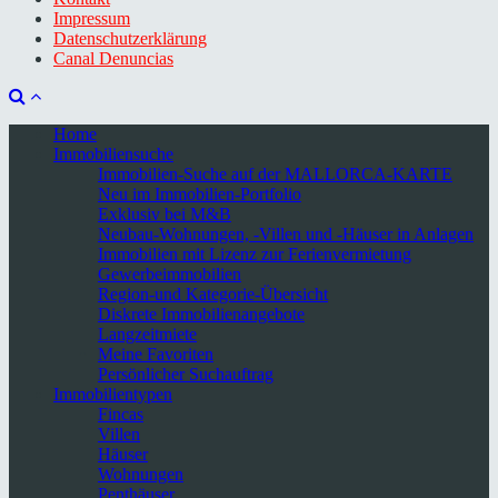
Impressum
Datenschutzerklärung
Canal Denuncias
Home
Immobiliensuche
Immobilien-Suche auf der MALLORCA-KARTE
Neu im Immobilien-Portfolio
Exklusiv bei M&B
Neubau-Wohnungen, -Villen und -Häuser in Anlagen
Immobilien mit Lizenz zur Ferienvermietung
Gewerbeimmobilien
Region-und Kategorie-Übersicht
Diskrete Immobilienangebote
Langzeitmiete
Meine Favoriten
Persönlicher Suchauftrag
Immobilientypen
Fincas
Villen
Häuser
Wohnungen
Penthäuser