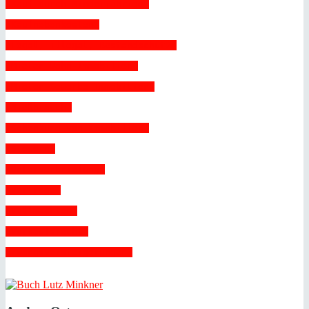
 Kauf durch Minderjährige 
 Kaufnebenkosten 
 Legal, illegal, Bestandschutz 
 Mieten Wohn-Immobilien 
 Mieten Gewerbe-Immobilien 
 Nießbrauch 
 Schenkung von Immobilien 
 Steuern 
 Unterverbriefung 
 Verträge 
 Vollmachten 
 Vorkaufsrecht 
 Zwangsversteigerungen 