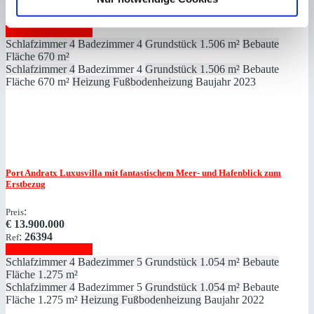
€
14.900.000
:
20809
Ref
Immobilie anzeigen
Schlafzimmer
4
Badezimmer
4
Grundstück
1.506 m²
Bebaute
Fläche
670 m²
Schlafzimmer
4
Badezimmer
4
Grundstück
1.506 m²
Bebaute
Fläche
670 m²
Heizung
Fußbodenheizung
Baujahr
2023
Port Andratx
Luxusvilla mit fantastischem Meer- und Hafenblick zum
Erstbezug
:
Preis
€
13.900.000
:
26394
Ref
Immobilie anzeigen
Schlafzimmer
4
Badezimmer
5
Grundstück
1.054 m²
Bebaute
Fläche
1.275 m²
Schlafzimmer
4
Badezimmer
5
Grundstück
1.054 m²
Bebaute
Fläche
1.275 m²
Heizung
Fußbodenheizung
Baujahr
2022