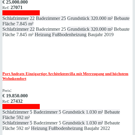
€
25.000.000
:
27071
Ref
Immobilie anzeigen
Schlafzimmer
22
Badezimmer
25
Grundstück
320.000 m²
Bebaute
Fläche
7.845 m²
Schlafzimmer
22
Badezimmer
25
Grundstück
320.000 m²
Bebaute
Fläche
7.845 m²
Heizung
Fußbodenheizung
Baujahr
2019
Port Andratx
Einzigartige Architektenvilla mit Meerzugang und höchstem
Wohnkomfort
:
Preis
€
19.850.000
:
27432
Ref
Immobilie anzeigen
Schlafzimmer
5
Badezimmer
5
Grundstück
1.030 m²
Bebaute
Fläche
592 m²
Schlafzimmer
5
Badezimmer
5
Grundstück
1.030 m²
Bebaute
Fläche
592 m²
Heizung
Fußbodenheizung
Baujahr
2022