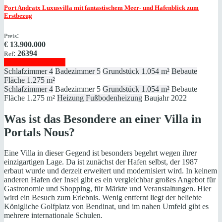
Port Andratx
Luxusvilla mit fantastischem Meer- und Hafenblick zum
Erstbezug
:
Preis
€
13.900.000
:
26394
Ref
Immobilie anzeigen
Schlafzimmer
4
Badezimmer
5
Grundstück
1.054 m²
Bebaute
Fläche
1.275 m²
Schlafzimmer
4
Badezimmer
5
Grundstück
1.054 m²
Bebaute
Fläche
1.275 m²
Heizung
Fußbodenheizung
Baujahr
2022
Was ist das Besondere an einer Villa in
Portals Nous?
Eine Villa in dieser Gegend ist besonders begehrt wegen ihrer
einzigartigen Lage. Da ist zunächst der Hafen selbst, der 1987
erbaut wurde und derzeit erweitert und modernisiert wird. In keinem
anderen Hafen der Insel gibt es ein vergleichbar großes Angebot für
Gastronomie und Shopping, für Märkte und Veranstaltungen. Hier
wird ein Besuch zum Erlebnis. Wenig entfernt liegt der beliebte
Königliche Golfplatz von Bendinat, und im nahen Umfeld gibt es
mehrere internationale Schulen.