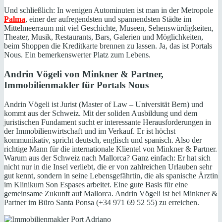
Und schließlich: In wenigen Autominuten ist man in der Metropole
Palma
, einer der aufregendsten und spannendsten Städte im
Mittelmeerraum mit viel Geschichte, Museen, Sehenswürdigkeiten,
Theater, Musik, Restaurants, Bars, Galerien und Möglichkeiten,
beim Shoppen die Kreditkarte brennen zu lassen. Ja, das ist Portals
Nous. Ein bemerkenswerter Platz zum Lebens.
Andrin Vögeli von Minkner & Partner,
Immobilienmakler für Portals Nous
Andrin Vögeli ist Jurist (Master of Law – Universität Bern) und
kommt aus der Schweiz. Mit der soliden Ausbildung und dem
juristischen Fundament sucht er interessante Herausforderungen in
der Immobilienwirtschaft und im Verkauf. Er ist höchst
kommunikativ, spricht deutsch, englisch und spanisch. Also der
richtige Mann für die internationale Klientel von Minkner & Partner.
Warum aus der Schweiz nach Mallorca? Ganz einfach: Er hat sich
nicht nur in die Insel verliebt, die er von zahlreichen Urlauben sehr
gut kennt, sondern in seine Lebensgefährtin, die als spanische Ärztin
im Klinikum Son Espases arbeitet. Eine gute Basis für eine
gemeinsame Zukunft auf Mallorca. Andrin Vögeli ist bei Minkner &
Partner im Büro Santa Ponsa (+34 971 69 52 55) zu erreichen.