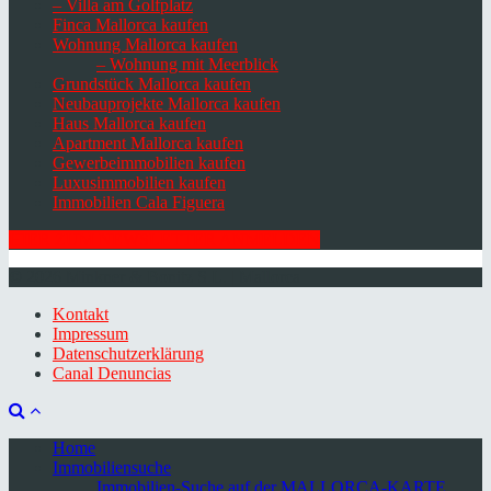
– Villa am Golfplatz
Finca Mallorca kaufen
Wohnung Mallorca kaufen
– Wohnung mit Meerblick
Grundstück Mallorca kaufen
Neubauprojekte Mallorca kaufen
Haus Mallorca kaufen
Apartment Mallorca kaufen
Gewerbeimmobilien kaufen
Luxusimmobilien kaufen
Immobilien Cala Figuera
HIER ZUM NEWSLETTER ANMELDEN
© 2026 Minkner & Bonitz S.L. | Mallorca
Kontakt
Impressum
Datenschutzerklärung
Canal Denuncias
Home
Immobiliensuche
Immobilien-Suche auf der MALLORCA-KARTE