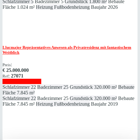
Schlafzimmer
5
Badezimmer
5
Grundstück
1.800 m²
Bebaute
Fläche
1.024 m²
Heizung
Fußbodenheizung
Baujahr
2026
Llucmajor
Repräsentatives Anwesen als Privatresidenz mit fantastischem
Weitblick
:
Preis
€
25.000.000
:
27071
Ref
Immobilie anzeigen
Schlafzimmer
22
Badezimmer
25
Grundstück
320.000 m²
Bebaute
Fläche
7.845 m²
Schlafzimmer
22
Badezimmer
25
Grundstück
320.000 m²
Bebaute
Fläche
7.845 m²
Heizung
Fußbodenheizung
Baujahr
2019