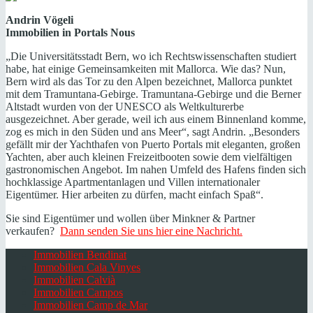
Andrin Vögeli
Immobilien in Portals Nous
„Die Universitätsstadt Bern, wo ich Rechtswissenschaften studiert
habe, hat einige Gemeinsamkeiten mit Mallorca. Wie das? Nun,
Bern wird als das Tor zu den Alpen bezeichnet, Mallorca punktet
mit dem Tramuntana-Gebirge. Tramuntana-Gebirge und die Berner
Altstadt wurden von der UNESCO als Weltkulturerbe
ausgezeichnet. Aber gerade, weil ich aus einem Binnenland komme,
zog es mich in den Süden und ans Meer“, sagt Andrin. „Besonders
gefällt mir der Yachthafen von Puerto Portals mit eleganten, großen
Yachten, aber auch kleinen Freizeitbooten sowie dem vielfältigen
gastronomischen Angebot. Im nahen Umfeld des Hafens finden sich
hochklassige Apartmentanlagen und Villen internationaler
Eigentümer. Hier arbeiten zu dürfen, macht einfach Spaß“.
Sie sind Eigentümer und wollen über Minkner & Partner
verkaufen?
Dann senden Sie uns hier eine Nachricht.
Immobilien Bendinat
Immobilien Cala Vinyes
Immobilien Calvià
Immobilien Campos
Immobilien Camp de Mar