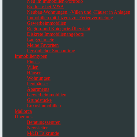
Neu im Immobilien-Portfolio
Exklusiv bei M&B
Neubau-Wohnungen, -Villen und -Häuser in Anlagen
Immobilien mit Lizenz zur Ferienvermietung
Gewerbeimmobilien
Region-und Kategorie-Übersicht
Diskrete Immobilienangebote
Langzeitmiete
Meine Favoriten
Persönlicher Suchauftrag
Immobilientypen
Fincas
Villen
Häuser
Wohnungen
Penthäuser
Apartments
Gewerbeimmobilien
Grundstücke
Luxusimmobilien
Mallorca
Über uns
Beratungszentren
Newsletter
M&B Talkrunde