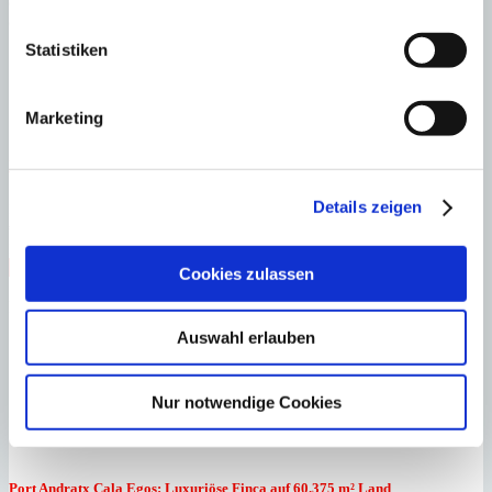
Grundstück
7.804 m²
Bebaute Fläche
2.263 m²
Grundstück
7.804 m²
Bebaute Fläche
2.263 m²
Statistiken
Marketing
Port Andratx
Villa der Extraklasse mit fantastischem Meerblick
Details zeigen
:
Preis
€
17.900.000
:
27091
Ref
Immobilie anzeigen
Cookies zulassen
Schlafzimmer
6
Badezimmer
6
Grundstück
1.250 m²
Bebaute
Fläche
578 m²
Schlafzimmer
6
Badezimmer
6
Grundstück
1.250 m²
Bebaute
Auswahl erlauben
Fläche
578 m²
Heizung
Fußbodenheizung
Baujahr
2015
Nur notwendige Cookies
Port Andratx
Cala Egos: Luxuriöse Finca auf 60.375 ​​​​​​​m² Land