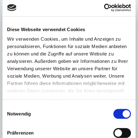
Port Andratx
Einzigartige Architektenvilla mit Meerzugang und höchstem
Wohnkomfort
:
Preis
€
19.850.000
Diese Webseite verwendet Cookies
:
27432
Ref
Immobilie anzeigen
Wir verwenden Cookies, um Inhalte und Anzeigen zu
Schlafzimmer
5
Badezimmer
5
Grundstück
1.030 m²
Bebaute
personalisieren, Funktionen für soziale Medien anbieten
Fläche
592 m²
zu können und die Zugriffe auf unsere Website zu
Schlafzimmer
5
Badezimmer
5
Grundstück
1.030 m²
Bebaute
Fläche
592 m²
Heizung
Fußbodenheizung
Baujahr
2022
analysieren. Außerdem geben wir Informationen zu Ihrer
Verwendung unserer Website an unsere Partner für
soziale Medien, Werbung und Analysen weiter. Unsere
Partner führen diese Informationen möglicherweise mit
weiteren Daten zusammen, die Sie ihnen bereitgestellt
haben oder die sie im Rahmen Ihrer Nutzung der Dienste
Camp de Mar
Einmaliges Grundstück mit genehmigtem Projekt in 1.
Meereslinie
gesammelt haben.
Einwilligungsauswahl
Notwendig
:
Preis
€
19.000.000
:
26737
Ref
Präferenzen
Immobilie anzeigen