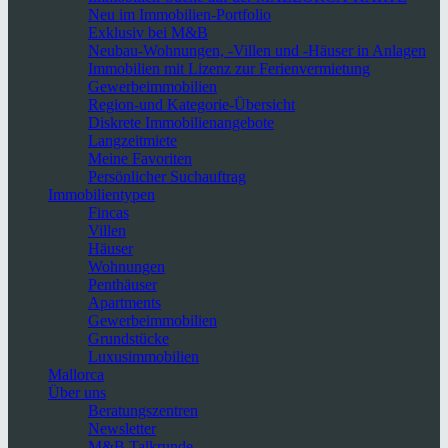
Neu im Immobilien-Portfolio
Exklusiv bei M&B
Neubau-Wohnungen, -Villen und -Häuser in Anlagen
Immobilien mit Lizenz zur Ferienvermietung
Gewerbeimmobilien
Region-und Kategorie-Übersicht
Diskrete Immobilienangebote
Langzeitmiete
Meine Favoriten
Persönlicher Suchauftrag
Immobilientypen
Fincas
Villen
Häuser
Wohnungen
Penthäuser
Apartments
Gewerbeimmobilien
Grundstücke
Luxusimmobilien
Mallorca
Über uns
Beratungszentren
Newsletter
M&B Talkrunde