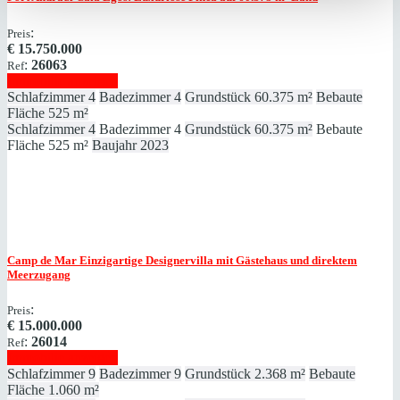
:
Preis
€
15.750.000
:
26063
Ref
Immobilie anzeigen
Schlafzimmer
4
Badezimmer
4
Grundstück
60.375 m²
Bebaute
Fläche
525 m²
Schlafzimmer
4
Badezimmer
4
Grundstück
60.375 m²
Bebaute
Fläche
525 m²
Baujahr
2023
Camp de Mar
Einzigartige Designervilla mit Gästehaus und direktem
Meerzugang
:
Preis
€
15.000.000
:
26014
Ref
Immobilie anzeigen
Schlafzimmer
9
Badezimmer
9
Grundstück
2.368 m²
Bebaute
Fläche
1.060 m²