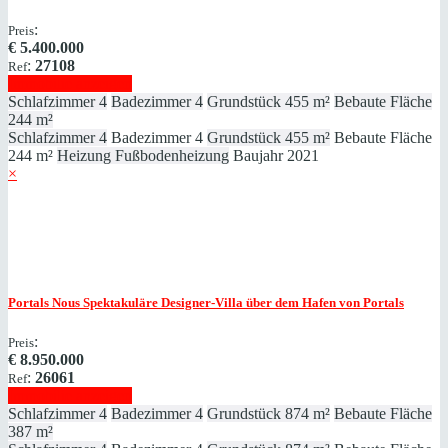
:
Preis
€
5.400.000
:
27108
Ref
Immobilie anzeigen
Schlafzimmer
4
Badezimmer
4
Grundstück
455 m²
Bebaute Fläche
244 m²
Schlafzimmer
4
Badezimmer
4
Grundstück
455 m²
Bebaute Fläche
244 m²
Heizung
Fußbodenheizung
Baujahr
2021
×
Portals Nous
Spektakuläre Designer-Villa über dem Hafen von Portals
:
Preis
€
8.950.000
:
26061
Ref
Immobilie anzeigen
Schlafzimmer
4
Badezimmer
4
Grundstück
874 m²
Bebaute Fläche
387 m²