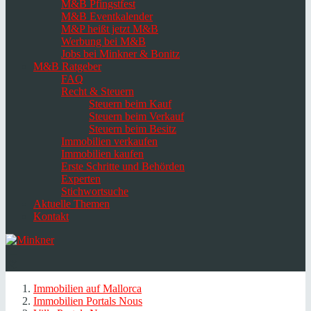
M&B Pfingstfest
M&B Eventkalender
M&P heißt jetzt M&B
Werbung bei M&B
Jobs bei Minkner & Bonitz
M&B Ratgeber
FAQ
Recht & Steuern
Steuern beim Kauf
Steuern beim Verkauf
Steuern beim Besitz
Immobilien verkaufen
Immobilien kaufen
Erste Schritte und Behörden
Experten
Stichwortsuche
Aktuelle Themen
Kontakt
Navigation
umschalten
Select
language
Immobilien auf Mallorca
Immobilien Portals Nous