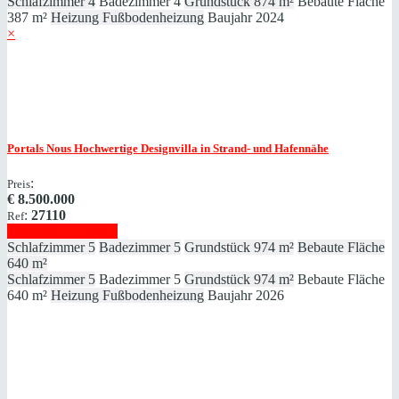
Schlafzimmer
4
Badezimmer
4
Grundstück
874 m²
Bebaute Fläche
387 m²
Heizung
Fußbodenheizung
Baujahr
2024
×
Portals Nous
Hochwertige Designvilla in Strand- und Hafennähe
:
Preis
€
8.500.000
:
27110
Ref
Immobilie anzeigen
Schlafzimmer
5
Badezimmer
5
Grundstück
974 m²
Bebaute Fläche
640 m²
Schlafzimmer
5
Badezimmer
5
Grundstück
974 m²
Bebaute Fläche
640 m²
Heizung
Fußbodenheizung
Baujahr
2026