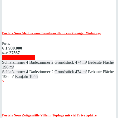
Portals Nous
Mediterrane Familienvilla in erstklassiger Wohnlage
:
Preis
€
1.900.000
:
27567
Ref
Immobilie anzeigen
Schlafzimmer
4
Badezimmer
2
Grundstück
474 m²
Bebaute Fläche
196 m²
Schlafzimmer
4
Badezimmer
2
Grundstück
474 m²
Bebaute Fläche
196 m²
Baujahr
1956
×
Portals Nous
Zeitgemäße Villa in Toplage mit viel Privatsphäre