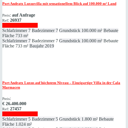
Port Andratx
Luxusvilla mit sensationellem Blick auf 100.000 m² Land
:
auf Anfrage
Preis
:
26937
Ref
Immobilie anzeigen
Schlafzimmer
7
Badezimmer
7
Grundstück
100.000 m²
Bebaute
Fläche
733 m²
Schlafzimmer
7
Badezimmer
7
Grundstück
100.000 m²
Bebaute
Fläche
733 m²
Baujahr
2019
Port Andratx
Luxus auf höchstem Niveau – Einzigartige Villa in der Cala
Marmacen
:
Preis
€
26.400.000
:
27457
Ref
Immobilie anzeigen
Schlafzimmer
5
Badezimmer
5
Grundstück
1.800 m²
Bebaute
Fläche
1.024 m²