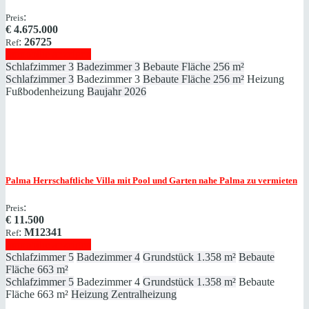
:
Preis
€
4.675.000
:
26725
Ref
Immobilie anzeigen
Schlafzimmer
3
Badezimmer
3
Bebaute Fläche
256 m²
Schlafzimmer
3
Badezimmer
3
Bebaute Fläche
256 m²
Heizung
Fußbodenheizung
Baujahr
2026
Palma
Herrschaftliche Villa mit Pool und Garten nahe Palma zu vermieten
:
Preis
€
11.500
:
M12341
Ref
Immobilie anzeigen
Schlafzimmer
5
Badezimmer
4
Grundstück
1.358 m²
Bebaute
Fläche
663 m²
Schlafzimmer
5
Badezimmer
4
Grundstück
1.358 m²
Bebaute
Fläche
663 m²
Heizung
Zentralheizung