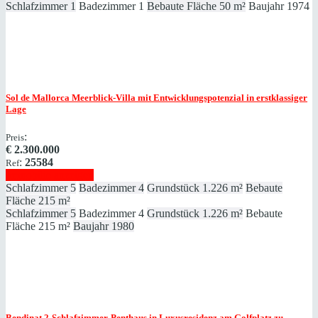
Schlafzimmer
1
Badezimmer
1
Bebaute Fläche
50 m²
Baujahr
1974
Sol de Mallorca
Meerblick-Villa mit Entwicklungspotenzial in erstklassiger
Lage
:
Preis
€
2.300.000
:
25584
Ref
Immobilie anzeigen
Schlafzimmer
5
Badezimmer
4
Grundstück
1.226 m²
Bebaute
Fläche
215 m²
Schlafzimmer
5
Badezimmer
4
Grundstück
1.226 m²
Bebaute
Fläche
215 m²
Baujahr
1980
Bendinat
2-Schlafzimmer-Penthaus in Luxusresidenz am Golfplatz zu