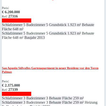
:
Preis
€
6.200.000
:
27316
Ref
Immobilie anzeigen
Schlafzimmer
5
Badezimmer
5
Grundstück
1.923 m²
Bebaute
Fläche
648 m²
Schlafzimmer
5
Badezimmer
5
Grundstück
1.923 m²
Bebaute
Fläche
648 m²
Baujahr
2013
San Agustin
Stilvolles Gartenapartment in neuer Residenz vor den Toren
Palmas
:
Preis
€
2.375.000
:
27339
Ref
Immobilie anzeigen
Schlafzimmer
3
Badezimmer
3
Bebaute Fläche
259 m²
Schlafzimmer
3
Badezimmer
3
Bebaute Fläche
259 m²
Heizung