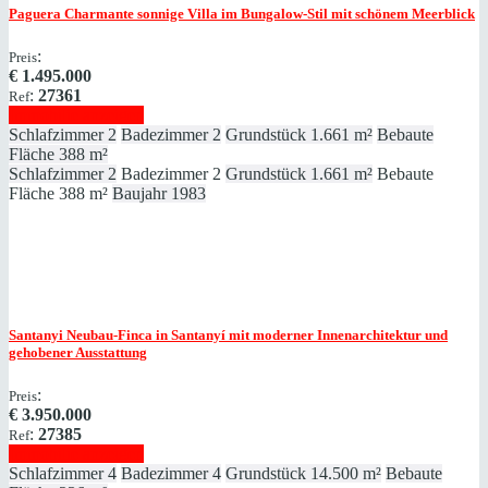
Paguera
Charmante sonnige Villa im Bungalow-Stil mit schönem Meerblick
:
Preis
€
1.495.000
:
27361
Ref
Immobilie anzeigen
Schlafzimmer
2
Badezimmer
2
Grundstück
1.661 m²
Bebaute
Fläche
388 m²
Schlafzimmer
2
Badezimmer
2
Grundstück
1.661 m²
Bebaute
Fläche
388 m²
Baujahr
1983
Santanyi
Neubau-Finca in Santanyí mit moderner Innenarchitektur und
gehobener Ausstattung
:
Preis
€
3.950.000
:
27385
Ref
Immobilie anzeigen
Schlafzimmer
4
Badezimmer
4
Grundstück
14.500 m²
Bebaute