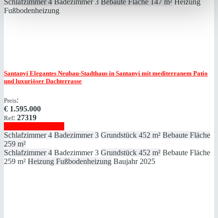
Schlafzimmer
4
Badezimmer
3
Bebaute Fläche
147 m²
Heizung
Fußbodenheizung
Santanyi
Elegantes Neubau-Stadthaus in Santanyí mit mediterranem Patio
und luxuriöser Dachterrasse
:
Preis
€
1.595.000
:
27319
Ref
Immobilie anzeigen
Schlafzimmer
4
Badezimmer
3
Grundstück
452 m²
Bebaute Fläche
259 m²
Schlafzimmer
4
Badezimmer
3
Grundstück
452 m²
Bebaute Fläche
259 m²
Heizung
Fußbodenheizung
Baujahr
2025