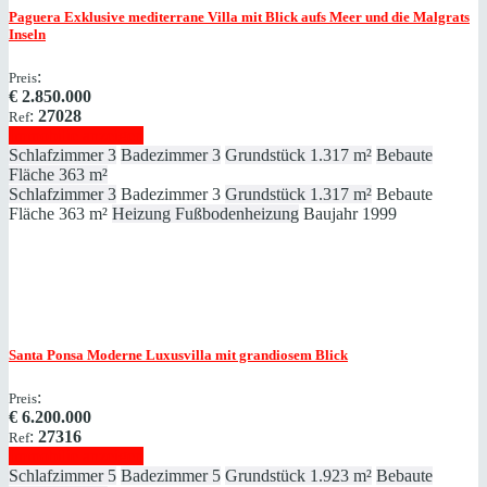
Paguera
Exklusive mediterrane Villa mit Blick aufs Meer und die Malgrats
Inseln
:
Preis
€
2.850.000
:
27028
Ref
Immobilie anzeigen
Schlafzimmer
3
Badezimmer
3
Grundstück
1.317 m²
Bebaute
Fläche
363 m²
Schlafzimmer
3
Badezimmer
3
Grundstück
1.317 m²
Bebaute
Fläche
363 m²
Heizung
Fußbodenheizung
Baujahr
1999
Santa Ponsa
Moderne Luxusvilla mit grandiosem Blick
:
Preis
€
6.200.000
:
27316
Ref
Immobilie anzeigen
Schlafzimmer
5
Badezimmer
5
Grundstück
1.923 m²
Bebaute