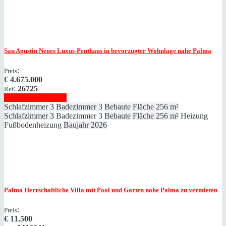
San Agustin
Neues Luxus-Penthaus in bevorzugter Wohnlage nahe Palma
:
Preis
€
4.675.000
:
26725
Ref
Immobilie anzeigen
Schlafzimmer
3
Badezimmer
3
Bebaute Fläche
256 m²
Schlafzimmer
3
Badezimmer
3
Bebaute Fläche
256 m²
Heizung
Fußbodenheizung
Baujahr
2026
Palma
Herrschaftliche Villa mit Pool und Garten nahe Palma zu vermieten
:
Preis
€
11.500