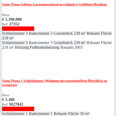
Santa Ponsa
Schönes Gartenapartment in exklusiver Golfplatz-Residenz
:
Preis
€
1.390.000
:
27352
Ref
Immobilie anzeigen
Schlafzimmer
3
Badezimmer
3
Grundstück
239 m²
Bebaute Fläche
218 m²
Schlafzimmer
3
Badezimmer
3
Grundstück
239 m²
Bebaute Fläche
218 m²
Heizung
Fußbodenheizung
Baujahr
2003
Santa Ponsa
1-Schlafzimmer-Wohnung mit sensationellem Meerblick zu
vermieten
:
Preis
€
1.300
:
M27042
Ref
Immobilie anzeigen
Schlafzimmer
1
Badezimmer
1
Bebaute Fläche
50 m²