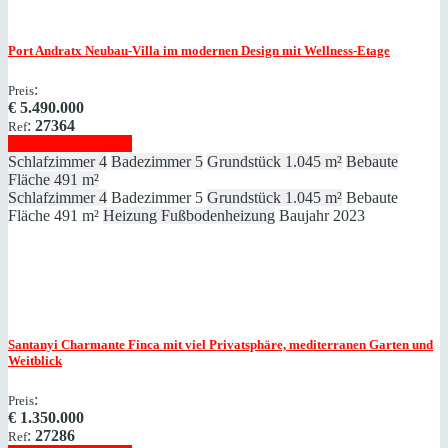
Port Andratx
Neubau-Villa im modernen Design mit Wellness-Etage
:
Preis
€
5.490.000
:
27364
Ref
Immobilie anzeigen
Schlafzimmer
4
Badezimmer
5
Grundstück
1.045 m²
Bebaute
Fläche
491 m²
Schlafzimmer
4
Badezimmer
5
Grundstück
1.045 m²
Bebaute
Fläche
491 m²
Heizung
Fußbodenheizung
Baujahr
2023
Santanyi
Charmante Finca mit viel Privatsphäre, mediterranen Garten und
Weitblick
:
Preis
€
1.350.000
:
27286
Ref