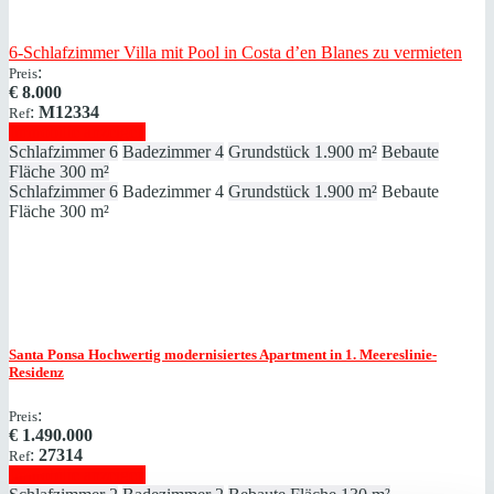
6-Schlafzimmer Villa mit Pool in Costa d’en Blanes zu vermieten
:
Preis
€
8.000
:
M12334
Ref
Immobilie anzeigen
Schlafzimmer
6
Badezimmer
4
Grundstück
1.900 m²
Bebaute
Fläche
300 m²
Schlafzimmer
6
Badezimmer
4
Grundstück
1.900 m²
Bebaute
Fläche
300 m²
Santa Ponsa
Hochwertig modernisiertes Apartment in 1. Meereslinie-
Residenz
:
Preis
€
1.490.000
:
27314
Ref
Immobilie anzeigen