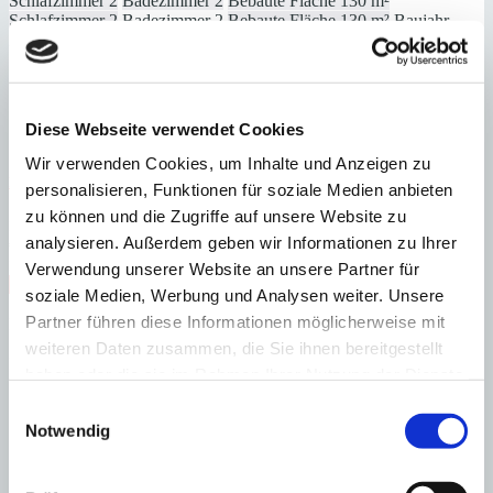
Schlafzimmer
2
Badezimmer
2
Bebaute Fläche
130 m²
Schlafzimmer
2
Badezimmer
2
Bebaute Fläche
130 m²
Baujahr
2001
Diese Webseite verwendet Cookies
Wir verwenden Cookies, um Inhalte und Anzeigen zu
Port Andratx
Neubau-Villa im modernen Design mit Wellness-Etage
personalisieren, Funktionen für soziale Medien anbieten
zu können und die Zugriffe auf unsere Website zu
:
Preis
analysieren. Außerdem geben wir Informationen zu Ihrer
€
5.490.000
:
27364
Ref
Verwendung unserer Website an unsere Partner für
Immobilie anzeigen
soziale Medien, Werbung und Analysen weiter. Unsere
Schlafzimmer
4
Badezimmer
5
Grundstück
1.045 m²
Bebaute
Partner führen diese Informationen möglicherweise mit
Fläche
491 m²
Schlafzimmer
4
Badezimmer
5
Grundstück
1.045 m²
Bebaute
weiteren Daten zusammen, die Sie ihnen bereitgestellt
Fläche
491 m²
Heizung
Fußbodenheizung
Baujahr
2023
haben oder die sie im Rahmen Ihrer Nutzung der Dienste
gesammelt haben.
Einwilligungsauswahl
Notwendig