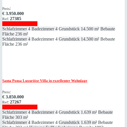
:
Preis
€
3.950.000
:
27385
Ref
Immobilie anzeigen
Schlafzimmer
4
Badezimmer
4
Grundstück
14.500 m²
Bebaute
Fläche
236 m²
Schlafzimmer
4
Badezimmer
4
Grundstück
14.500 m²
Bebaute
Fläche
236 m²
Santa Ponsa
Luxuriöse Villa in exzellenter Wohnlage
:
Preis
€
3.850.000
:
27267
Ref
Immobilie anzeigen
Schlafzimmer
4
Badezimmer
4
Grundstück
1.639 m²
Bebaute
Fläche
303 m²
Schlafzimmer
4
Badezimmer
4
Grundstück
1.639 m²
Bebaute