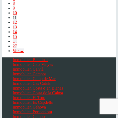
8
9
10
11
12
13
14
15
…
27
Vor →
Immobilien Bendinat
Immobilien Cala Vinyes
Immobilien Calvià
Immobilien Campos
Immobilien Camp de Mar
Immobilien Cas Catala
Immobilien Costa d’en Blanes
Immobilien Costa de la Calma
Immobilien El Toro
Immobilien Es Capdella
Immobilien Génova
Immobilien Portocolom
Immobilien Campos