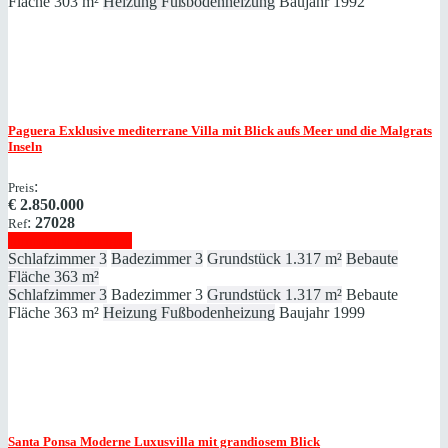
Fläche
303 m²
Heizung
Fußbodenheizung
Baujahr
1992
Paguera
Exklusive mediterrane Villa mit Blick aufs Meer und die Malgrats
Inseln
:
Preis
€
2.850.000
:
27028
Ref
Immobilie anzeigen
Schlafzimmer
3
Badezimmer
3
Grundstück
1.317 m²
Bebaute
Fläche
363 m²
Schlafzimmer
3
Badezimmer
3
Grundstück
1.317 m²
Bebaute
Fläche
363 m²
Heizung
Fußbodenheizung
Baujahr
1999
Santa Ponsa
Moderne Luxusvilla mit grandiosem Blick