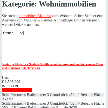
Kategorie:
Wohnimmobilien
Sie suchen
Immobilien Mallorca
zum Wohnen. Sehen Sie hier eine
Auswahl von Minkner & Partner. Auf Anfrage können wir noch
weitere Objekte nennen.
Santanyi
Elegantes Neubau-Stadthaus in Santanyí mit mediterranem Patio
und luxuriöser Dachterrasse
:
Preis
€
1.595.000
:
27319
Ref
Immobilie anzeigen
Schlafzimmer
4
Badezimmer
3
Grundstück
452 m²
Bebaute Fläche
259 m²
Schlafzimmer
4
Badezimmer
3
Grundstück
452 m²
Bebaute Fläche
259 m²
Heizung
Fußbodenheizung
Baujahr
2025