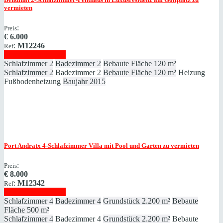
vermieten
:
Preis
€
6.000
:
M12246
Ref
Immobilie anzeigen
Schlafzimmer
2
Badezimmer
2
Bebaute Fläche
120 m²
Schlafzimmer
2
Badezimmer
2
Bebaute Fläche
120 m²
Heizung
Fußbodenheizung
Baujahr
2015
Port Andratx
4-Schlafzimmer Villa mit Pool und Garten zu vermieten
:
Preis
€
8.000
:
M12342
Ref
Immobilie anzeigen
Schlafzimmer
4
Badezimmer
4
Grundstück
2.200 m²
Bebaute
Fläche
500 m²
Schlafzimmer
4
Badezimmer
4
Grundstück
2.200 m²
Bebaute