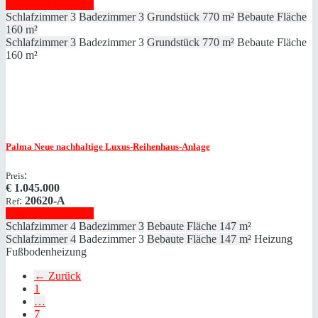
Immobilie anzeigen
Schlafzimmer
3
Badezimmer
3
Grundstück
770 m²
Bebaute Fläche
160 m²
Schlafzimmer
3
Badezimmer
3
Grundstück
770 m²
Bebaute Fläche
160 m²
Palma
Neue nachhaltige Luxus-Reihenhaus-Anlage
:
Preis
€
1.045.000
:
20620-A
Ref
Immobilie anzeigen
Schlafzimmer
4
Badezimmer
3
Bebaute Fläche
147 m²
Schlafzimmer
4
Badezimmer
3
Bebaute Fläche
147 m²
Heizung
Fußbodenheizung
← Zurück
1
…
7