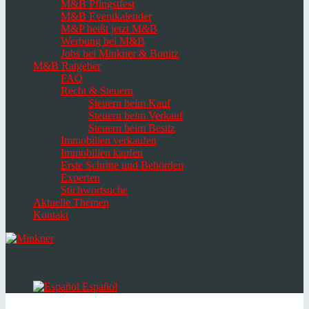
M&B Pfingstfest
M&B Eventkalender
M&P heißt jetzt M&B
Werbung bei M&B
Jobs bei Minkner & Bonitz
M&B Ratgeber
FAQ
Recht & Steuern
Steuern beim Kauf
Steuern beim Verkauf
Steuern beim Besitz
Immobilien verkaufen
Immobilien kaufen
Erste Schritte und Behörden
Experten
Stichwortsuche
Aktuelle Themen
Kontakt
Navigation
umschalten
Select
language
Español