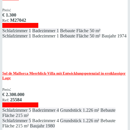
:
Preis
€
1.300
:
M27042
Ref
Immobilie anzeigen
Schlafzimmer
1
Badezimmer
1
Bebaute Fläche
50 m²
Schlafzimmer
1
Badezimmer
1
Bebaute Fläche
50 m²
Baujahr
1974
Sol de Mallorca
Meerblick-Villa mit Entwicklungspotenzial in erstklassiger
Lage
:
Preis
€
2.300.000
:
25584
Ref
Immobilie anzeigen
Schlafzimmer
5
Badezimmer
4
Grundstück
1.226 m²
Bebaute
Fläche
215 m²
Schlafzimmer
5
Badezimmer
4
Grundstück
1.226 m²
Bebaute
Fläche
215 m²
Baujahr
1980