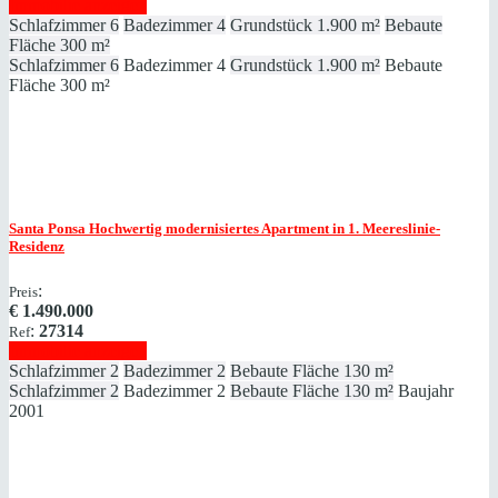
Immobilie anzeigen
Schlafzimmer
6
Badezimmer
4
Grundstück
1.900 m²
Bebaute
Fläche
300 m²
Schlafzimmer
6
Badezimmer
4
Grundstück
1.900 m²
Bebaute
Fläche
300 m²
Santa Ponsa
Hochwertig modernisiertes Apartment in 1. Meereslinie-
Residenz
:
Preis
€
1.490.000
:
27314
Ref
Immobilie anzeigen
Schlafzimmer
2
Badezimmer
2
Bebaute Fläche
130 m²
Schlafzimmer
2
Badezimmer
2
Bebaute Fläche
130 m²
Baujahr
2001