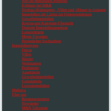
Neu im Immobilien-Portfolio
Exklusiv bei M&B
Neubau-Wohnungen, -Villen und -Häuser in Anlagen
Immobilien mit Lizenz zur Ferienvermietung
Gewerbeimmobilien
Region-und Kategorie-Übersicht
Diskrete Immobilienangebote
Langzeitmiete
Meine Favoriten
Persönlicher Suchauftrag
Immobilientypen
Fincas
Villen
Häuser
Wohnungen
Penthäuser
Apartments
Gewerbeimmobilien
Grundstücke
Luxusimmobilien
Mallorca
Über uns
Beratungszentren
Newsletter
M&B Talkrunde