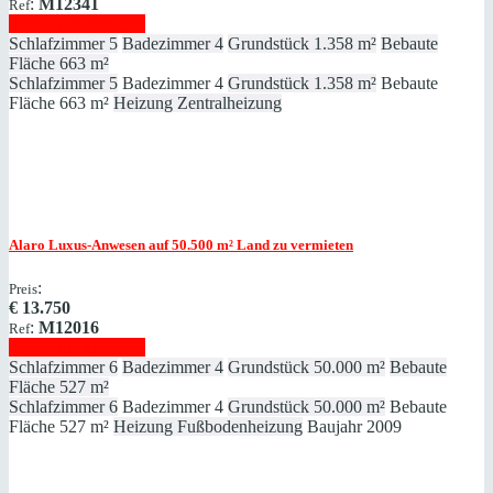
:
M12341
Ref
Immobilie anzeigen
Schlafzimmer
5
Badezimmer
4
Grundstück
1.358 m²
Bebaute
Fläche
663 m²
Schlafzimmer
5
Badezimmer
4
Grundstück
1.358 m²
Bebaute
Fläche
663 m²
Heizung
Zentralheizung
Alaro
Luxus-Anwesen auf 50.500 m² Land zu vermieten
:
Preis
€
13.750
:
M12016
Ref
Immobilie anzeigen
Schlafzimmer
6
Badezimmer
4
Grundstück
50.000 m²
Bebaute
Fläche
527 m²
Schlafzimmer
6
Badezimmer
4
Grundstück
50.000 m²
Bebaute
Fläche
527 m²
Heizung
Fußbodenheizung
Baujahr
2009