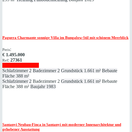
Paguera
Charmante sonnige Villa im Bungalow-Stil mit schönem Meerblick
:
Preis
€
1.495.000
:
27361
Ref
Immobilie anzeigen
Schlafzimmer
2
Badezimmer
2
Grundstück
1.661 m²
Bebaute
Fläche
388 m²
Schlafzimmer
2
Badezimmer
2
Grundstück
1.661 m²
Bebaute
Fläche
388 m²
Baujahr
1983
Santanyi
Neubau-Finca in Santanyí mit moderner Innenarchitektur und
gehobener Ausstattung