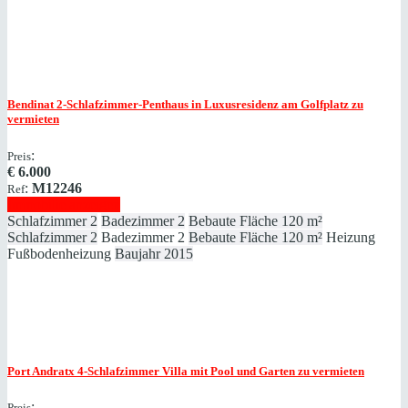
Bendinat
2-Schlafzimmer-Penthaus in Luxusresidenz am Golfplatz zu
vermieten
:
Preis
€
6.000
:
M12246
Ref
Immobilie anzeigen
Schlafzimmer
2
Badezimmer
2
Bebaute Fläche
120 m²
Schlafzimmer
2
Badezimmer
2
Bebaute Fläche
120 m²
Heizung
Fußbodenheizung
Baujahr
2015
Port Andratx
4-Schlafzimmer Villa mit Pool und Garten zu vermieten
:
Preis