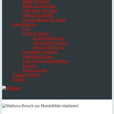
M&B Pfingstfest
M&B Eventkalender
M&P heißt jetzt M&B
Werbung bei M&B
Jobs bei Minkner & Bonitz
M&B Ratgeber
FAQ
Recht & Steuern
Steuern beim Kauf
Steuern beim Verkauf
Steuern beim Besitz
Immobilien verkaufen
Immobilien kaufen
Erste Schritte und Behörden
Experten
Stichwortsuche
Aktuelle Themen
Kontakt
Navigation
umschalten
Select
language