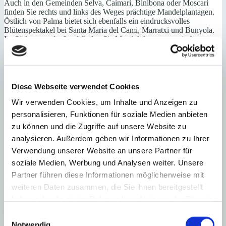
Auch in den Gemeinden Selva, Caimari, Binibona oder Moscari
finden Sie rechts und links des Weges prächtige Mandelplantagen.
Östlich von Palma bietet sich ebenfalls ein eindrucksvolles
Blütenspektakel bei Santa Maria del Cami, Marratxi und Bunyola.
Im Südwesten der Insel finden Sie Mandelplantagen zwischen
Andratx und S`Arraco und im Südosten zwischen Santanyi und
Felanitx.
Man kann die Mandelblüte nicht nur bestaunen, man kann die
Mandeln auch in vielfältiger Form schmecken. Besonders beliebt ist
Diese Webseite verwendet Cookies
der Mandelkuchen. Er ist süß und saftig und wird ohne Mehl
gebacken. Und er schmeckt nicht nur zur Zeit der Mandelblüte,
Wir verwenden Cookies, um Inhalte und Anzeigen zu
sondern wird das ganze Jahr über angeboten. Oder versuchen Sie
personalisieren, Funktionen für soziale Medien anbieten
einmal Mandelmilch, Mandeleis oder Mandelschokolade. Alles
zu können und die Zugriffe auf unsere Website zu
beliebte Spezialitäten von Mallorca. Auch die Kosmetikindustrie hat
die Mandeln für sich wegen ihrer Feuchtigkeit spendenden,
analysieren. Außerdem geben wir Informationen zu Ihrer
beruhigenden und heilenden Eigenschaften entdeckt.
Verwendung unserer Website an unsere Partner für
soziale Medien, Werbung und Analysen weiter. Unsere
Wenn Sie mehr über den Anbau und die Verwendung von Mandeln
erfahren wollen, können wir Ihnen den Besuch des alljährlich am
Partner führen diese Informationen möglicherweise mit
ersten Sonntag in Son Servera stattfindenden Mandelfestes „Fira de
weiteren Daten zusammen, die Sie ihnen bereitgestellt
la Flor d`Ametler“ empfehlen. Auf dem Anwesen Ca`s Hereu kann
haben oder die sie im Rahmen Ihrer Nutzung der Dienste
man traditionelle Mandelgerichte probieren und an vielen Ständen
Naturkosmetik und Parfüms aus Mandeln testen. Es gibt auch ein
gesammelt haben.
Einwilligungsauswahl
Begleitprogramm mit Folkloretänzen der Gruppe „Sa Revetla“.
Notwendig