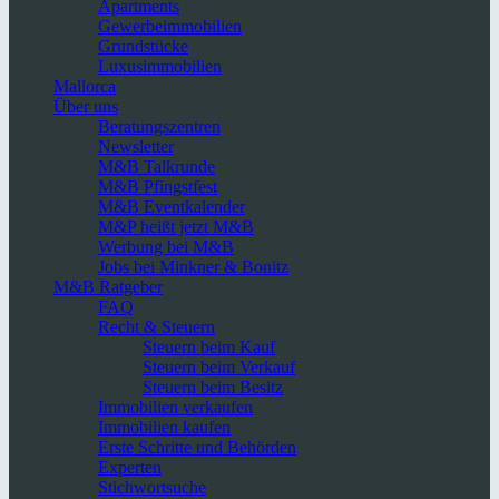
Apartments
Gewerbeimmobilien
Grundstücke
Luxusimmobilien
Mallorca
Über uns
Beratungszentren
Newsletter
M&B Talkrunde
M&B Pfingstfest
M&B Eventkalender
M&P heißt jetzt M&B
Werbung bei M&B
Jobs bei Minkner & Bonitz
M&B Ratgeber
FAQ
Recht & Steuern
Steuern beim Kauf
Steuern beim Verkauf
Steuern beim Besitz
Immobilien verkaufen
Immobilien kaufen
Erste Schritte und Behörden
Experten
Stichwortsuche