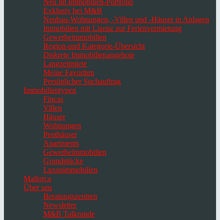
Neu im Immobilien-Portfolio
Exklusiv bei M&B
Neubau-Wohnungen, -Villen und -Häuser in Anlagen
Immobilien mit Lizenz zur Ferienvermietung
Gewerbeimmobilien
Region-und Kategorie-Übersicht
Diskrete Immobilienangebote
Langzeitmiete
Meine Favoriten
Persönlicher Suchauftrag
Immobilientypen
Fincas
Villen
Häuser
Wohnungen
Penthäuser
Apartments
Gewerbeimmobilien
Grundstücke
Luxusimmobilien
Mallorca
Über uns
Beratungszentren
Newsletter
M&B Talkrunde