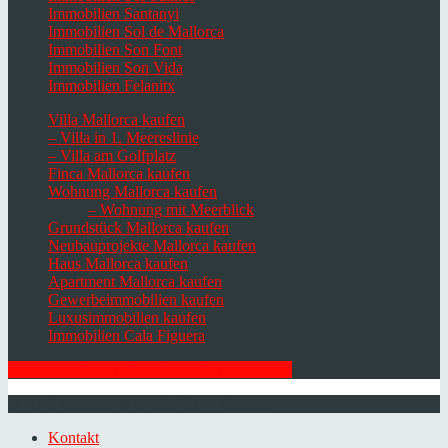
Immobilien Santanyi
Immobilien Sol de Mallorca
Immobilien Son Font
Immobilien Son Vida
Immobilien Felanitx
Villa Mallorca kaufen
– Villa in 1. Meereslinie
– Villa am Golfplatz
Finca Mallorca kaufen
Wohnung Mallorca kaufen
– Wohnung mit Meerblick
Grundstück Mallorca kaufen
Neubauprojekte Mallorca kaufen
Haus Mallorca kaufen
Apartment Mallorca kaufen
Gewerbeimmobilien kaufen
Luxusimmobilien kaufen
Immobilien Cala Figuera
HIER ZUM NEWSLETTER ANMELDEN
© 2026 Minkner & Bonitz S.L. | Mallorca
Kontakt