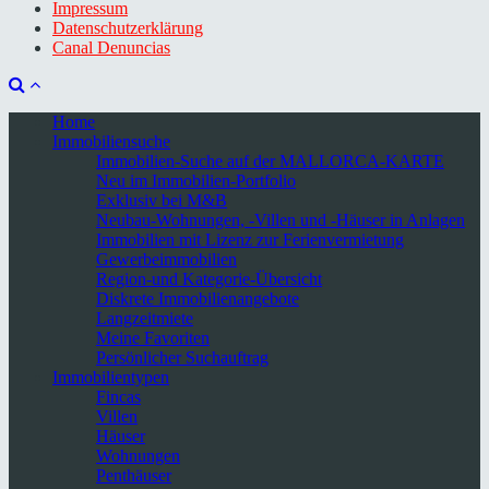
Impressum
Datenschutzerklärung
Canal Denuncias
Home
Immobiliensuche
Immobilien-Suche auf der MALLORCA-KARTE
Neu im Immobilien-Portfolio
Exklusiv bei M&B
Neubau-Wohnungen, -Villen und -Häuser in Anlagen
Immobilien mit Lizenz zur Ferienvermietung
Gewerbeimmobilien
Region-und Kategorie-Übersicht
Diskrete Immobilienangebote
Langzeitmiete
Meine Favoriten
Persönlicher Suchauftrag
Immobilientypen
Fincas
Villen
Häuser
Wohnungen
Penthäuser