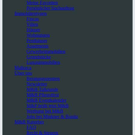
Meine Favoriten
Persönlicher Suchauftrag
Immobilientypen
Fincas
Villen
Häuser
Wohnungen
Penthäuser
Apartments
Gewerbeimmobilien
Grundstücke
Luxusimmobilien
Mallorca
Über uns
Beratungszentren
Newsletter
M&B Talkrunde
M&B Pfingstfest
M&B Eventkalender
M&P heißt jetzt M&B
Werbung bei M&B
Jobs bei Minkner & Bonitz
M&B Ratgeber
FAQ
Recht & Steuern