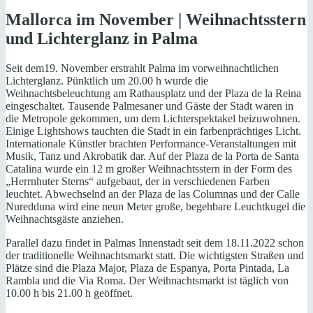
Mallorca im November |
Weihnachtsstern
und
Lichterglanz in Palma
Seit dem19. November erstrahlt Palma im vorweihnachtlichen
Lichterglanz. Pünktlich um 20.00 h wurde die
Weihnachtsbeleuchtung am Rathausplatz und der Plaza de la Reina
eingeschaltet. Tausende Palmesaner und Gäste der Stadt waren in
die Metropole gekommen, um dem Lichterspektakel beizuwohnen.
Einige Lightshows tauchten die Stadt in ein farbenprächtiges Licht.
Internationale Künstler brachten Performance-Veranstaltungen mit
Musik, Tanz und Akrobatik dar. Auf der Plaza de la Porta de Santa
Catalina wurde ein 12 m großer Weihnachtsstern in der Form des
„Herrnhuter Sterns“ aufgebaut, der in verschiedenen Farben
leuchtet. Abwechselnd an der Plaza de las Columnas und der Calle
Nuredduna wird eine neun Meter große, begehbare Leuchtkugel die
Weihnachtsgäste anziehen.
Parallel dazu findet in Palmas Innenstadt seit dem 18.11.2022 schon
der traditionelle Weihnachtsmarkt statt. Die wichtigsten Straßen und
Plätze sind die Plaza Major, Plaza de Espanya, Porta Pintada, La
Rambla und die Via Roma. Der Weihnachtsmarkt ist täglich von
10.00 h bis 21.00 h geöffnet.