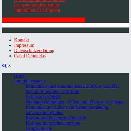
Luxusimmobilien kaufen
Immobilien Cala Figuera
HIER ZUM NEWSLETTER ANMELDEN
© 2026 Minkner & Bonitz S.L. | Mallorca
Kontakt
Impressum
Datenschutzerklärung
Canal Denuncias
Home
Immobiliensuche
Immobilien-Suche auf der MALLORCA-KARTE
Neu im Immobilien-Portfolio
Exklusiv bei M&B
Neubau-Wohnungen, -Villen und -Häuser in Anlagen
Immobilien mit Lizenz zur Ferienvermietung
Gewerbeimmobilien
Region-und Kategorie-Übersicht
Diskrete Immobilienangebote
Langzeitmiete