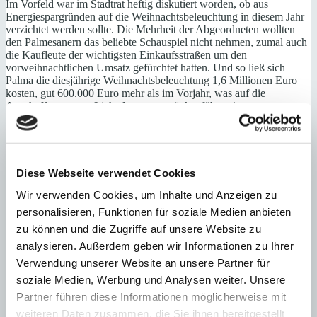
Im Vorfeld war im Stadtrat heftig diskutiert worden, ob aus
Energiespargründen auf die Weihnachtsbeleuchtung in diesem Jahr
verzichtet werden sollte. Die Mehrheit der Abgeordneten wollten
den Palmesanern das beliebte Schauspiel nicht nehmen, zumal auch
die Kaufleute der wichtigsten Einkaufsstraßen um den
vorweihnachtlichen Umsatz gefürchtet hatten. Und so ließ sich
Palma die diesjährige Weihnachtsbeleuchtung 1,6 Millionen Euro
kosten, gut 600.000 Euro mehr als im Vorjahr, was auf die
Anschaffung neuer Lichtelemente zurückzuführen ist.
Der Stromverbrauch wird von der Stadtverwaltung mit 173.595
Kilowattstunden angegeben, die Kosten für den Strom belaufen sich
auf etwa 40.000 Euro. Ein bisschen sparen will man allerdings,
denn der Lichterglanz wird an Werktagen nur bis 22.00 h zu sehen
Diese Webseite verwendet Cookies
sein und an den Wochenenden bis 24.00 h. Allerdings wird an den
eigentlichen Weihnachtstagen die Beleuchtung bis 6.00 h morgens
Wir verwenden Cookies, um Inhalte und Anzeigen zu
eingeschaltet sein.
personalisieren, Funktionen für soziale Medien anbieten
zu können und die Zugriffe auf unsere Website zu
Nachrichten
23. November 2022
24. November 2022
Walter Breidenbach
analysieren. Außerdem geben wir Informationen zu Ihrer
Verwendung unserer Website an unsere Partner für
1 Kommentar zu “
Mallorca im November | Weihnachtsstern
soziale Medien, Werbung und Analysen weiter. Unsere
und Lichterglanz in Palma
”
Partner führen diese Informationen möglicherweise mit
Beate Hellmich
schreibt:
weiteren Daten zusammen, die Sie ihnen bereitgestellt