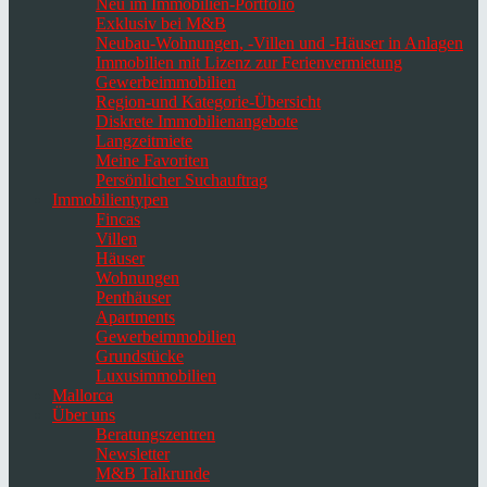
Neu im Immobilien-Portfolio
Exklusiv bei M&B
Neubau-Wohnungen, -Villen und -Häuser in Anlagen
Immobilien mit Lizenz zur Ferienvermietung
Gewerbeimmobilien
Region-und Kategorie-Übersicht
Diskrete Immobilienangebote
Langzeitmiete
Meine Favoriten
Persönlicher Suchauftrag
Immobilientypen
Fincas
Villen
Häuser
Wohnungen
Penthäuser
Apartments
Gewerbeimmobilien
Grundstücke
Luxusimmobilien
Mallorca
Über uns
Beratungszentren
Newsletter
M&B Talkrunde