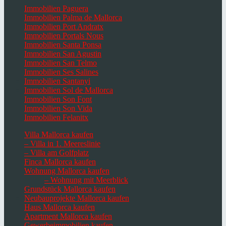
Immobilien Paguera
Immobilien Palma de Mallorca
Immobilien Port Andratx
Immobilien Portals Nous
Immobilien Santa Ponsa
Immobilien San Agustin
Immobilien San Telmo
Immobilien Ses Salines
Immobilien Santanyi
Immobilien Sol de Mallorca
Immobilien Son Font
Immobilien Son Vida
Immobilien Felanitx
Villa Mallorca kaufen
– Villa in 1. Meereslinie
– Villa am Golfplatz
Finca Mallorca kaufen
Wohnung Mallorca kaufen
– Wohnung mit Meerblick
Grundstück Mallorca kaufen
Neubauprojekte Mallorca kaufen
Haus Mallorca kaufen
Apartment Mallorca kaufen
Gewerbeimmobilien kaufen