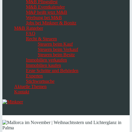
M&B Pfingstfest
M&B Eventkalender
M&P heißt jetzt M&B
Werbung bei M&B
Jobs bei Minkner & Bonitz
M&B Ratgeber
FAQ
Recht & Steuern
Steuern beim Kauf
Steuern beim Verkauf
Steuern beim Besitz
Immobilien verkaufen
Immobilien kaufen
Erste Schritte und Behörden
Experten
Stichwortsuche
Aktuelle Themen
Kontakt
Navigation
umschalten
Select
language