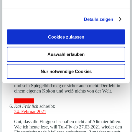
Antworten
Trutz von Hohenfeld
schreibt:
11. Februar 2021
Details zeigen
Da Altmaier Katholik ist, könnten Sie ihm auch den Spruch
aus der Bibel, Hiob 13.5 zurufen: “Wellte Gott, Ihr schwieget:
so würdet Ihr weise”. Ihr Beitrag gefällt mir!
Cookies zulassen
Trutz von Hohenfeld, ebenfalls Katholik
Auswahl erlauben
Antworten
Axel Thorer
schreibt:
13. Februar 2021
Nur notwendige Cookies
Was wundert sich jemand? Der Mann hat keine Frau, keine
Kinder, keinen Sex, keine Hobbies, keinen Spaß am Leben
und sein Spiegelbild mag er sicher auch nicht. Der lebt in
einem eigenen Kokon und weiß nichts von der Welt.
Antworten
Kai Fröhlich
schreibt:
24. Februar 2021
Gut, dass die Fluggesellschaften nicht auf Altmaier hören.
Wie ich heute lese, will Tui-Fly ab 27.03.2021 wieder den