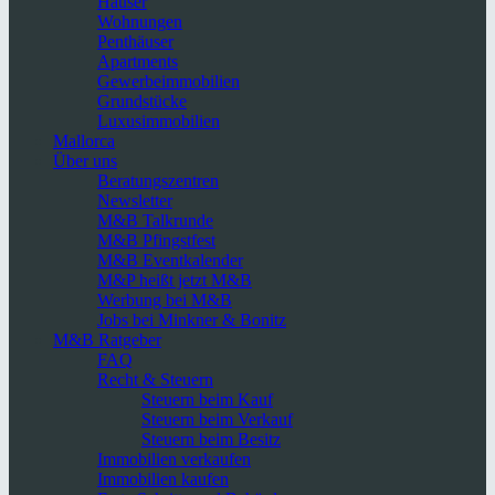
Häuser
Wohnungen
Penthäuser
Apartments
Gewerbeimmobilien
Grundstücke
Luxusimmobilien
Mallorca
Über uns
Beratungszentren
Newsletter
M&B Talkrunde
M&B Pfingstfest
M&B Eventkalender
M&P heißt jetzt M&B
Werbung bei M&B
Jobs bei Minkner & Bonitz
M&B Ratgeber
FAQ
Recht & Steuern
Steuern beim Kauf
Steuern beim Verkauf
Steuern beim Besitz
Immobilien verkaufen
Immobilien kaufen