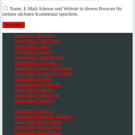
Name, E-Mail-Adresse und Website in diesem Browser für
meinen nächsten Kommentar speichern.
Immobilien Bendinat
Immobilien Cala Vinyes
Immobilien Calvià
Immobilien Campos
Immobilien Camp de Mar
Immobilien Cas Catala
Immobilien Costa d’en Blanes
Immobilien Costa de la Calma
Immobilien El Toro
Immobilien Es Capdella
Immobilien Génova
Immobilien Portocolom
Immobilien Campos
Immobilien Paguera
Immobilien Palma de Mallorca
Immobilien Port Andratx
Immobilien Portals Nous
Immobilien Santa Ponsa