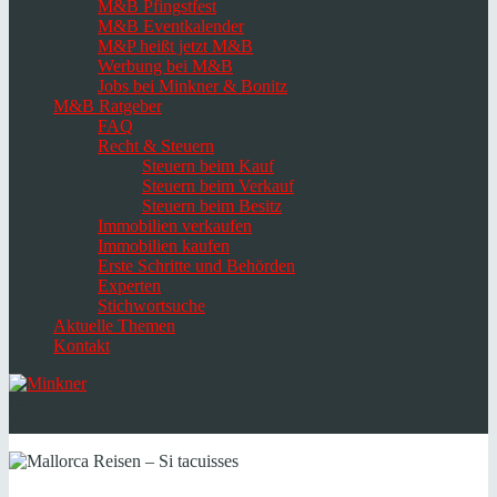
M&B Pfingstfest
M&B Eventkalender
M&P heißt jetzt M&B
Werbung bei M&B
Jobs bei Minkner & Bonitz
M&B Ratgeber
FAQ
Recht & Steuern
Steuern beim Kauf
Steuern beim Verkauf
Steuern beim Besitz
Immobilien verkaufen
Immobilien kaufen
Erste Schritte und Behörden
Experten
Stichwortsuche
Aktuelle Themen
Kontakt
Navigation
umschalten
Select
language