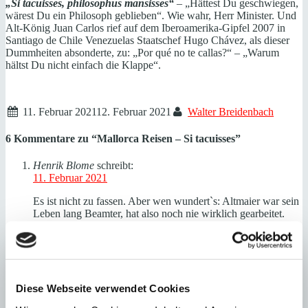
„Si tacuisses, philosophus mansisses“
– „Hättest Du geschwiegen,
wärest Du ein Philosoph geblieben“. Wie wahr, Herr Minister. Und
Alt-König Juan Carlos rief auf dem Iberoamerika-Gipfel 2007 in
Santiago de Chile Venezuelas Staatschef Hugo Chávez, als dieser
Dummheiten absonderte, zu: „Por qué no te callas?“ – „Warum
hältst Du nicht einfach die Klappe“.
11. Februar 2021
12. Februar 2021
Walter Breidenbach
6 Kommentare zu “
Mallorca Reisen – Si tacuisses
”
Henrik Blome
schreibt:
11. Februar 2021
Es ist nicht zu fassen. Aber wen wundert`s: Altmaier war sein
Leben lang Beamter, hat also noch nie wirklich gearbeitet.
Wie soll er die Nöte von Unternehmen und Arbeitern
verstehen. Sein üppiges Ministergehalt erhält er pünktlich,
egal wie die Wirtschaft läuft und was er persönlich für einen
Mist verzapft. Dieser Mann ist einfach nur ärgerlich.
mit Zornesfalten
Diese Webseite verwendet Cookies
Henrik Blome