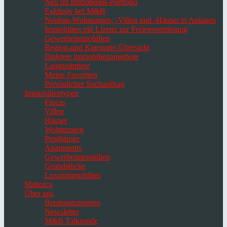
Neu im Immobilien-Portfolio
Exklusiv bei M&B
Neubau-Wohnungen, -Villen und -Häuser in Anlagen
Immobilien mit Lizenz zur Ferienvermietung
Gewerbeimmobilien
Region-und Kategorie-Übersicht
Diskrete Immobilienangebote
Langzeitmiete
Meine Favoriten
Persönlicher Suchauftrag
Immobilientypen
Fincas
Villen
Häuser
Wohnungen
Penthäuser
Apartments
Gewerbeimmobilien
Grundstücke
Luxusimmobilien
Mallorca
Über uns
Beratungszentren
Newsletter
M&B Talkrunde