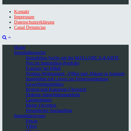
© 2026 Minkner & Bonitz S.L. | Mallorca
Kontakt
Impressum
Datenschutzerklärung
Canal Denuncias
Home
Immobiliensuche
Immobilien-Suche auf der MALLORCA-KARTE
Neu im Immobilien-Portfolio
Exklusiv bei M&B
Neubau-Wohnungen, -Villen und -Häuser in Anlagen
Immobilien mit Lizenz zur Ferienvermietung
Gewerbeimmobilien
Region-und Kategorie-Übersicht
Diskrete Immobilienangebote
Langzeitmiete
Meine Favoriten
Persönlicher Suchauftrag
Immobilientypen
Fincas
Villen