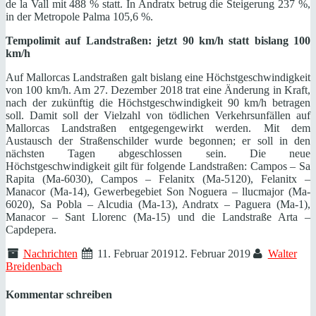
de la Vall mit 488 % statt. In Andratx betrug die Steigerung 237 %,
in der Metropole Palma 105,6 %.
Tempolimit auf Landstraßen: jetzt 90 km/h statt bislang 100
km/h
Auf Mallorcas Landstraßen galt bislang eine Höchstgeschwindigkeit
von 100 km/h. Am 27. Dezember 2018 trat eine Änderung in Kraft,
nach der zukünftig die Höchstgeschwindigkeit 90 km/h betragen
soll. Damit soll der Vielzahl von tödlichen Verkehrsunfällen auf
Mallorcas Landstraßen entgegengewirkt werden. Mit dem
Austausch der Straßenschilder wurde begonnen; er soll in den
nächsten Tagen abgeschlossen sein. Die neue
Höchstgeschwindigkeit gilt für folgende Landstraßen: Campos – Sa
Rapita (Ma-6030), Campos – Felanitx (Ma-5120), Felanitx –
Manacor (Ma-14), Gewerbegebiet Son Noguera – llucmajor (Ma-
6020), Sa Pobla – Alcudia (Ma-13), Andratx – Paguera (Ma-1),
Manacor – Sant Llorenc (Ma-15) und die Landstraße Arta –
Capdepera.
Nachrichten
11. Februar 2019
12. Februar 2019
Walter
Breidenbach
Kommentar schreiben