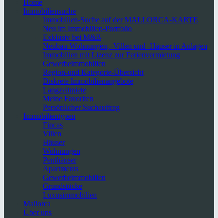
Home
Immobiliensuche
Immobilien-Suche auf der MALLORCA-KARTE
Neu im Immobilien-Portfolio
Exklusiv bei M&B
Neubau-Wohnungen, -Villen und -Häuser in Anlagen
Immobilien mit Lizenz zur Ferienvermietung
Gewerbeimmobilien
Region-und Kategorie-Übersicht
Diskrete Immobilienangebote
Langzeitmiete
Meine Favoriten
Persönlicher Suchauftrag
Immobilientypen
Fincas
Villen
Häuser
Wohnungen
Penthäuser
Apartments
Gewerbeimmobilien
Grundstücke
Luxusimmobilien
Mallorca
Über uns