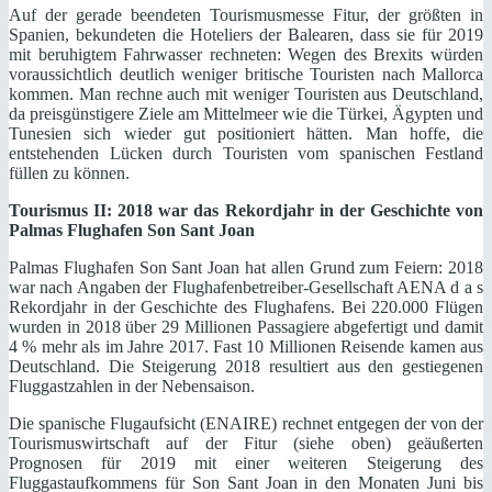
Auf der gerade beendeten Tourismusmesse Fitur, der größten in
Spanien, bekundeten die Hoteliers der Balearen, dass sie für 2019
mit beruhigtem Fahrwasser rechneten: Wegen des Brexits würden
voraussichtlich deutlich weniger britische Touristen nach Mallorca
kommen. Man rechne auch mit weniger Touristen aus Deutschland,
da preisgünstigere Ziele am Mittelmeer wie die Türkei, Ägypten und
Tunesien sich wieder gut positioniert hätten. Man hoffe, die
entstehenden Lücken durch Touristen vom spanischen Festland
füllen zu können.
Tourismus II: 2018 war das Rekordjahr in der Geschichte von
Palmas Flughafen Son Sant Joan
Palmas Flughafen Son Sant Joan hat allen Grund zum Feiern: 2018
war nach Angaben der Flughafenbetreiber-Gesellschaft AENA d a s
Rekordjahr in der Geschichte des Flughafens. Bei 220.000 Flügen
wurden in 2018 über 29 Millionen Passagiere abgefertigt und damit
4 % mehr als im Jahre 2017. Fast 10 Millionen Reisende kamen aus
Deutschland. Die Steigerung 2018 resultiert aus den gestiegenen
Fluggastzahlen in der Nebensaison.
Die spanische Flugaufsicht (ENAIRE) rechnet entgegen der von der
Tourismuswirtschaft auf der Fitur (siehe oben) geäußerten
Prognosen für 2019 mit einer weiteren Steigerung des
Fluggastaufkommens für Son Sant Joan in den Monaten Juni bis