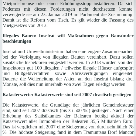
Mietpreisbremse oder einen Erhöhungsstopp installieren. Da sich
Podemos mit diesen Forderungen nicht durchsetzen konnte,
verweigerte sie am 23. Januar 2019 im Parlament die Zustimmung.
Damit ist die Reform vom Tisch. Es gilt wieder die Fassung des
Mietgesetzes von 2013.
Illegales Bauen: Inselrat will Maßnahmen gegen Bausünder
beschleunigen
Inselrat und Umweltministerium haben eine engere Zusammenarbeit
bei der Verfolgung von illegalen Bauten vereinbart. Dazu sollen
zusätzliche Inspektoren eingestellt werden. In 2018 wurden von den
Inspektoren gut 100 illegalen / teilweise illegale Häuser aufgespürt
und Bußgeldverfahren sowie Abrissverfügungen eingeleitet.
Dauerte die Weiterleitung der Akten an den Inselrat bislang drei
Monate, soll dies nun innerhalb von zwei Tagen erledigt werden.
Katasterwerte: Katasterwerte sind seit 2007 drastisch gestiegen
Die Katasterwerte, die Grundlage der jährlichen Gemeindesteuer
sind, sind seit 2007 drastisch (bis zu 500 %!) gestiegen. Nach einer
Erhebung des Statistikamtes der Balearen beträgt aktuell der
Katasterwert aller Immobilien der Balearen 35,5 Milliarden Euro.
Das ist verglichen mit 2007 eine Steigerung von durchschnittlich 78
%. Die höchste Steigerung fand in dem Tramuntana-Dorf Mancor