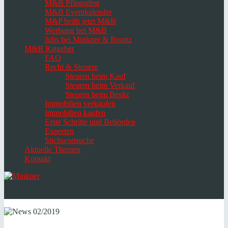
M&B Pfingstfest
M&B Eventkalender
M&P heißt jetzt M&B
Werbung bei M&B
Jobs bei Minkner & Bonitz
M&B Ratgeber
FAQ
Recht & Steuern
Steuern beim Kauf
Steuern beim Verkauf
Steuern beim Besitz
Immobilien verkaufen
Immobilien kaufen
Erste Schritte und Behörden
Experten
Stichwortsuche
Aktuelle Themen
Kontakt
Navigation
umschalten
Select
language