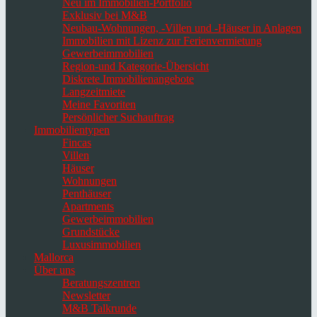
Neu im Immobilien-Portfolio
Exklusiv bei M&B
Neubau-Wohnungen, -Villen und -Häuser in Anlagen
Immobilien mit Lizenz zur Ferienvermietung
Gewerbeimmobilien
Region-und Kategorie-Übersicht
Diskrete Immobilienangebote
Langzeitmiete
Meine Favoriten
Persönlicher Suchauftrag
Immobilientypen
Fincas
Villen
Häuser
Wohnungen
Penthäuser
Apartments
Gewerbeimmobilien
Grundstücke
Luxusimmobilien
Mallorca
Über uns
Beratungszentren
Newsletter
M&B Talkrunde