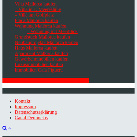
Villa Mallorca kaufen
– Villa in 1. Meereslinie
– Villa am Golfplatz
Finca Mallorca kaufen
Wohnung Mallorca kaufen
– Wohnung mit Meerblick
Grundstück Mallorca kaufen
Neubauprojekte Mallorca kaufen
Haus Mallorca kaufen
Apartment Mallorca kaufen
Gewerbeimmobilien kaufen
Luxusimmobilien kaufen
Immobilien Cala Figuera
HIER ZUM NEWSLETTER ANMELDEN
© 2026 Minkner & Bonitz S.L. | Mallorca
Kontakt
Impressum
Datenschutzerklärung
Canal Denuncias