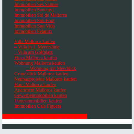
Immobilien Ses Salines
Immobilien Santanyi
Immobilien Sol de Mallorca
Immobilien Son Font
Immobilien Son Vida
Immobilien Felanitx
Villa Mallorca kaufen
– Villa in 1. Meereslinie
– Villa am Golfplatz
Finca Mallorca kaufen
Wohnung Mallorca kaufen
– Wohnung mit Meerblick
Grundstück Mallorca kaufen
Neubauprojekte Mallorca kaufen
Haus Mallorca kaufen
Apartment Mallorca kaufen
Gewerbeimmobilien kaufen
Luxusimmobilien kaufen
Immobilien Cala Figuera
HIER ZUM NEWSLETTER ANMELDEN
© 2026 Minkner & Bonitz S.L. | Mallorca