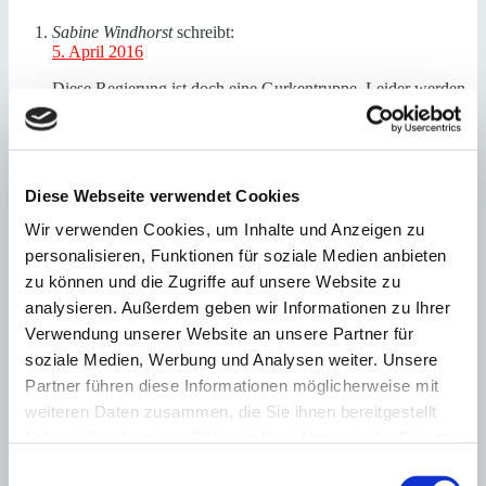
Sabine Windhorst
schreibt:
5. April 2016
Diese Regierung ist doch eine Gurkentruppe. Leider werden
wir sie wohl noch drei Jahre ertragen müssen. Sabine
Windhorst
Antworten
von Anschütz
schreibt:
Diese Webseite verwendet Cookies
5. April 2016
Wir verwenden Cookies, um Inhalte und Anzeigen zu
Wo soll denn der Sachverstand herkommen, wenn alle vier
personalisieren, Funktionen für soziale Medien anbieten
Jahre die gesamte Mannschaft vom Hausmeister bis zum
Minister ausgetauscht wird. Wie soll sich da eine
zu können und die Zugriffe auf unsere Website zu
sachverständige und verlässliche Verwaltung entwickeln?
analysieren. Außerdem geben wir Informationen zu Ihrer
Christian von Anschütz
Verwendung unserer Website an unsere Partner für
Antworten
soziale Medien, Werbung und Analysen weiter. Unsere
Ferdinand Tobler
schreibt:
Partner führen diese Informationen möglicherweise mit
18. April 2016
weiteren Daten zusammen, die Sie ihnen bereitgestellt
Mehrwertsteuer auf Steuern? Das kennen wir auch aus
haben oder die sie im Rahmen Ihrer Nutzung der Dienste
Deutschland: Mehrwertsteuer auf Steuern gibt`s z.B. bei der
gesammelt haben.
Einwilligungsauswahl
Benzinsteuer und der Branntweinsteuer. Nur – die deutschen