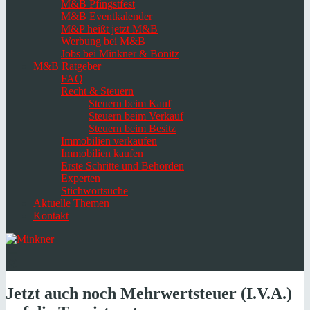
M&B Pfingstfest
M&B Eventkalender
M&P heißt jetzt M&B
Werbung bei M&B
Jobs bei Minkner & Bonitz
M&B Ratgeber
FAQ
Recht & Steuern
Steuern beim Kauf
Steuern beim Verkauf
Steuern beim Besitz
Immobilien verkaufen
Immobilien kaufen
Erste Schritte und Behörden
Experten
Stichwortsuche
Aktuelle Themen
Kontakt
Navigation
umschalten
Select
language
Jetzt auch noch Mehrwertsteuer (I.V.A.)