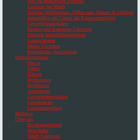
Neu im Immobilien-Portfolio
Exklusiv bei M&B
Neubau-Wohnungen, -Villen und -Häuser in Anlagen
Immobilien mit Lizenz zur Ferienvermietung
Gewerbeimmobilien
Region-und Kategorie-Übersicht
Diskrete Immobilienangebote
Langzeitmiete
Meine Favoriten
Persönlicher Suchauftrag
Immobilientypen
Fincas
Villen
Häuser
Wohnungen
Penthäuser
Apartments
Gewerbeimmobilien
Grundstücke
Luxusimmobilien
Mallorca
Über uns
Beratungszentren
Newsletter
M&B Talkrunde