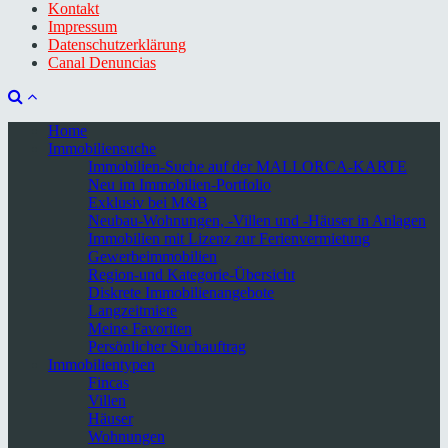
Kontakt
Impressum
Datenschutzerklärung
Canal Denuncias
Home
Immobiliensuche
Immobilien-Suche auf der MALLORCA-KARTE
Neu im Immobilien-Portfolio
Exklusiv bei M&B
Neubau-Wohnungen, -Villen und -Häuser in Anlagen
Immobilien mit Lizenz zur Ferienvermietung
Gewerbeimmobilien
Region-und Kategorie-Übersicht
Diskrete Immobilienangebote
Langzeitmiete
Meine Favoriten
Persönlicher Suchauftrag
Immobilientypen
Fincas
Villen
Häuser
Wohnungen