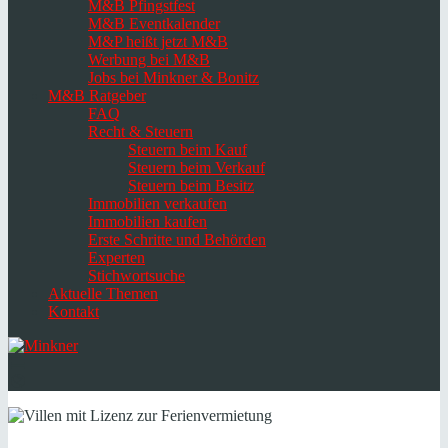
M&B Pfingstfest
M&B Eventkalender
M&P heißt jetzt M&B
Werbung bei M&B
Jobs bei Minkner & Bonitz
M&B Ratgeber
FAQ
Recht & Steuern
Steuern beim Kauf
Steuern beim Verkauf
Steuern beim Besitz
Immobilien verkaufen
Immobilien kaufen
Erste Schritte und Behörden
Experten
Stichwortsuche
Aktuelle Themen
Kontakt
Navigation
umschalten
Select
language