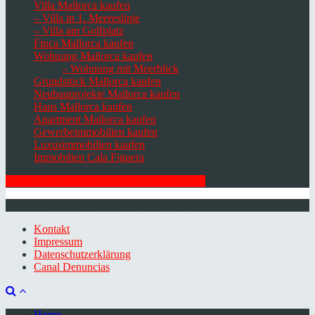
Villa Mallorca kaufen
– Villa in 1. Meereslinie
– Villa am Golfplatz
Finca Mallorca kaufen
Wohnung Mallorca kaufen
– Wohnung mit Meerblick
Grundstück Mallorca kaufen
Neubauprojekte Mallorca kaufen
Haus Mallorca kaufen
Apartment Mallorca kaufen
Gewerbeimmobilien kaufen
Luxusimmobilien kaufen
Immobilien Cala Figuera
HIER ZUM NEWSLETTER ANMELDEN
© 2026 Minkner & Bonitz S.L. | Mallorca
Kontakt
Impressum
Datenschutzerklärung
Canal Denuncias
Home