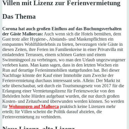
Villen mit Lizenz zur Ferienvermietung
Das Thema
Corona hat auch großen Einfluss auf das Buchungsverhalten
der Gäste Mallorcas:
Auch wenn sich die Hotels bemühen, dem
Gast trotz aller Hygiene-, Abstands- und Maskenpflichten ein
entspanntes Wohlfühlerlebnis zu bieten, bevorzugen viele Gäste in
diesen Zeiten, ihre Ferien im Familienkreise in einer Privatvilla mit
einladenden Terrassen, einem schönen Garten und einem
Swimmingpool zu verbringen, wo man den Urlaub ungezwungener
verleben kann. Man kann sagen, dass in den letzten Wochen ein
Run auf derartige Ferienimmobilien stattgefunden hat. Bei dieser
Nachfrage könnte der Kauf einer Immobilie zum Zwecke der
Ferienvermietung durchaus interessant sein. Allein: Der Markt ist
sehr überschaubar, seit durch ein Tourismusgesetz von 2017 für die
Erlangung einer Vermietungslizenz für Ferienzwecke von den
Behörden hohe Hürden aufgebaut wurden, die nur durch großen
Kosten- und Zeitaufwand überwunden werden können. So werden
für
Wohnungen auf Mallorca
praktisch keine Lizenzen mehr
erteilt; für Villen scheint die Politik darauf abzielen, die
Ferienvermietung zu verhindern.
Neue Lizenz, alte Lizenz