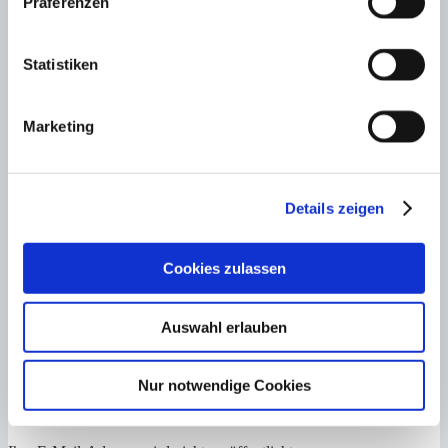
Präferenzen
Ihr Bernd Stürmer
Antworten
Lutz Minkner
schreibt:
Statistiken
18. August 2020
Guten Tag, Herr Stürmer,
Marketing
natürlich haben wir in unserem Netzwerk qualifizierte
Personen, die sich mit der steuerlichen Beratung und
Abwicklung der Ferienvermietung kümmern. Gern empfehlen
wir das Unternehmen EuropeanAccounting in Palma
Details zeigen
(www.europeanaccounting.net). Europeanaccounting hat zu
allen Fragen rund um die Ferienvermietung auch viel in
deutscher Sprache publiziert. Wenden Sie sich an Herrn
Cookies zulassen
Steuerberater Christian Plattes.
Mit freundlichen Grüßen
Minkner & Partner S.L.
Auswahl erlauben
Lutz Minkner
Antworten
Nur notwendige Cookies
Kommentar schreiben