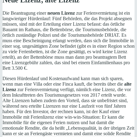
Die Beantragung einer
neuen Lizenz
zur Ferienvermietung ist ein
langwieriger Hürdenlauf: Fünf Behörden, die das Projekt absegnen
müssen, sind mit der Erteilung einer Lizenz befasst: das örtliche
Bauamt im Rathaus, die Bettenbörse, die Tourismusbehörde, die
örtlich zuständige Polizei und die Tourismusbehörde DRIAT. Es
muss eine Bescheinigung erlangt werden, dass sich die Immobilie in
einer sog. ungesättigten Zone befindet (gibt es in einer Region schon
zu viele Ferienbetten, ist die Zone gesättigt, es wird keine Lizenz
erteilt), an der Bettenbörse muss man dann pro beantragtem Bett
eine Lizenzgebühr zahlen, das sind bei einem Einfamilienhaus pro
Bett 3.500 €.
Diesen Hürdenlauf und Kostenaufwand kann man sich sparen,
wenn man eine Villa oder eine Finca kauft, die bereits über die
alte
Lizenz
zur Ferienvermietung verfügt, nämlich eine Lizenz, die vor
dem Inkrafttreten des Tourismusgesetzes von 2017 erteilt wurde.
Alte Lizenzen haben zudem den Vorteil, dass sie unbefristet sind,
während neu erteilte Lizenzen nur eine Laufzeit von fünf Jahren
haben. Für den Investor, der rechnen kann, ist der Kauf einer
Immobilie mit Ferienlizenz eine win-win-Situation: Er kann die
Immobilie für die eigenen Ferien nutzen und hat damit die
emotionale Rendite, die da heißt „Lebensqualität, in der übrigen Zeit
kann er sie an Feriengäste vermieten und damit eine solide Rendite