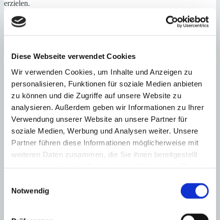
erzielen.
Minkner & Bonitz hat in seinem Portfolio einen guten Bestand von
Villen und Fincas, die über eine „alte Lizenz“ verfügen. Interessiert?
Dann schauen Sie sich einmal die
Villen und Fincas mit Lizenz
zur Ferienvermietung
an.
Diese Webseite verwendet Cookies
Nachrichten
17. August 2020
26. November 2020
Walter
Wir verwenden Cookies, um Inhalte und Anzeigen zu
Breidenbach
personalisieren, Funktionen für soziale Medien anbieten
2 Kommentare zu “
Villen mit Lizenz zur Ferienvermietung
”
zu können und die Zugriffe auf unsere Website zu
analysieren. Außerdem geben wir Informationen zu Ihrer
Bernd Stürmer
schreibt:
Verwendung unserer Website an unsere Partner für
18. August 2020
soziale Medien, Werbung und Analysen weiter. Unsere
Hallo, liebes Minkner-Team,
Partner führen diese Informationen möglicherweise mit
das scheint ja eine interessante Investitionsmöglichkeit zu
weiteren Daten zusammen, die Sie ihnen bereitgestellt
sein. Haben Sie in Ihrem Team auch einen Mitarbeiter, der die
haben oder die sie im Rahmen Ihrer Nutzung der Dienste
steuerlichen Fragen der Vermietung bearbeitet, bestenfalls
gesammelt haben.
auch mit meinem deutschen Steuerberater? Das wäre für mich
Einwilligungsauswahl
eine conditio sine qua non.
Notwendig
Herzlichen Gruß
von Haus zu Haus