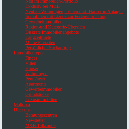
Neu im Immobilien-Portfolio
Exklusiv bei M&B
Neubau-Wohnungen, -Villen und -Häuser in Anlagen
Immobilien mit Lizenz zur Ferienvermietung
Gewerbeimmobilien
Region-und Kategorie-Übersicht
Diskrete Immobilienangebote
Langzeitmiete
Meine Favoriten
Persönlicher Suchauftrag
Immobilientypen
Fincas
Villen
Häuser
Wohnungen
Penthäuser
Apartments
Gewerbeimmobilien
Grundstücke
Luxusimmobilien
Mallorca
Über uns
Beratungszentren
Newsletter
M&B Talkrunde