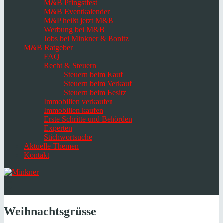
M&B Pfingstfest
M&B Eventkalender
M&P heißt jetzt M&B
Werbung bei M&B
Jobs bei Minkner & Bonitz
M&B Ratgeber
FAQ
Recht & Steuern
Steuern beim Kauf
Steuern beim Verkauf
Steuern beim Besitz
Immobilien verkaufen
Immobilien kaufen
Erste Schritte und Behörden
Experten
Stichwortsuche
Aktuelle Themen
Kontakt
Navigation
umschalten
Select
language
Weihnachtsgrüsse