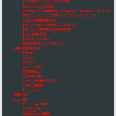
Neu im Immobilien-Portfolio
Exklusiv bei M&B
Neubau-Wohnungen, -Villen und -Häuser in Anlagen
Immobilien mit Lizenz zur Ferienvermietung
Gewerbeimmobilien
Region-und Kategorie-Übersicht
Diskrete Immobilienangebote
Langzeitmiete
Meine Favoriten
Persönlicher Suchauftrag
Immobilientypen
Fincas
Villen
Häuser
Wohnungen
Penthäuser
Apartments
Gewerbeimmobilien
Grundstücke
Luxusimmobilien
Mallorca
Über uns
Beratungszentren
Newsletter
M&B Talkrunde