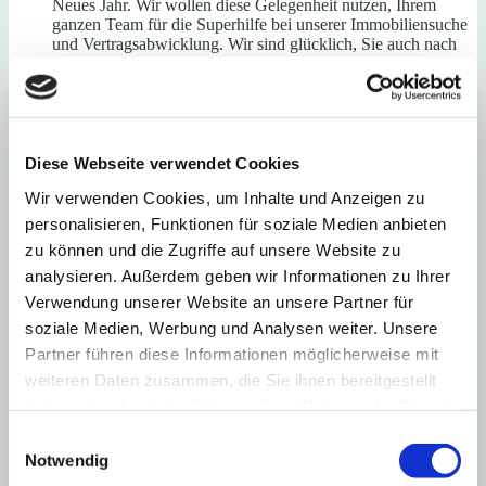
Neues Jahr. Wir wollen diese Gelegenheit nutzen, Ihrem
ganzen Team für die Superhilfe bei unserer Immobiliensuche
und Vertragsabwicklung. Wir sind glücklich, Sie auch nach
dem Kauf bei allen Problemchen des spanischen Alltags an
unserer Seite zu wissen.
Herzlichen Dank
Vera von Liebenstein
Antworten
Diese Webseite verwendet Cookies
Gernot Hasselkamp
schreibt:
Wir verwenden Cookies, um Inhalte und Anzeigen zu
18. Dezember 2015
personalisieren, Funktionen für soziale Medien anbieten
Wir wünschen Ihnen und Ihren Angehörigen frohe
zu können und die Zugriffe auf unsere Website zu
Weihnachten (am Strand von Santa Ponsa?) und ein gesundes
und erfolgreiches 2016. Gernot Hasselkamp
analysieren. Außerdem geben wir Informationen zu Ihrer
Verwendung unserer Website an unsere Partner für
Antworten
soziale Medien, Werbung und Analysen weiter. Unsere
Fritzi Müller
schreibt:
18. Dezember 2015
Partner führen diese Informationen möglicherweise mit
weiteren Daten zusammen, die Sie ihnen bereitgestellt
Hoffentlich kommen auch Sie an den Feiertagen ein wenig
haben oder die sie im Rahmen Ihrer Nutzung der Dienste
zur Ruhe und können das Fest genießen. Vielen Dank für die
gute Zusammenarbeit im vergangenen Jahr und auf ein
gesammelt haben.
Einwilligungsauswahl
Neues. Herzlichst Fritzi Müller
Notwendig
Antworten