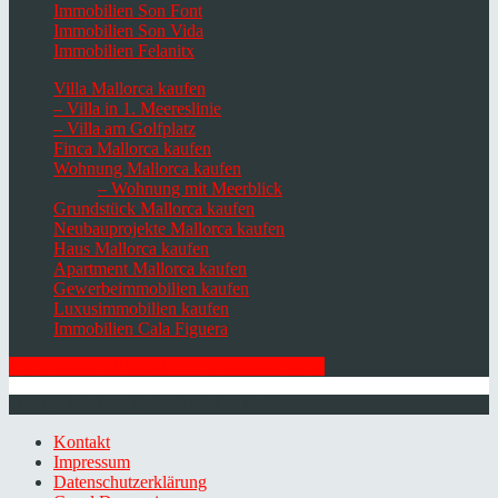
Immobilien Son Font
Immobilien Son Vida
Immobilien Felanitx
Villa Mallorca kaufen
– Villa in 1. Meereslinie
– Villa am Golfplatz
Finca Mallorca kaufen
Wohnung Mallorca kaufen
– Wohnung mit Meerblick
Grundstück Mallorca kaufen
Neubauprojekte Mallorca kaufen
Haus Mallorca kaufen
Apartment Mallorca kaufen
Gewerbeimmobilien kaufen
Luxusimmobilien kaufen
Immobilien Cala Figuera
HIER ZUM NEWSLETTER ANMELDEN
© 2026 Minkner & Bonitz S.L. | Mallorca
Kontakt
Impressum
Datenschutzerklärung