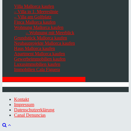
Villa Mallorca kaufen
– Villa in 1. Meereslinie
– Villa am Golfplatz
Finca Mallorca kaufen
Wohnung Mallorca kaufen
– Wohnung mit Meerblick
Grundstück Mallorca kaufen
Neubauprojekte Mallorca kaufen
Haus Mallorca kaufen
Apartment Mallorca kaufen
Gewerbeimmobilien kaufen
Luxusimmobilien kaufen
Immobilien Cala Figuera
HIER ZUM NEWSLETTER ANMELDEN
© 2026 Minkner & Bonitz S.L. | Mallorca
Kontakt
Impressum
Datenschutzerklärung
Canal Denuncias