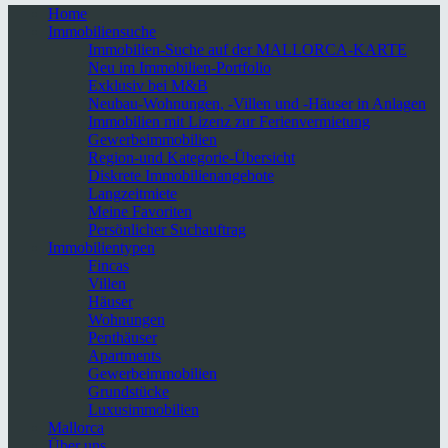
Home
Immobiliensuche
Immobilien-Suche auf der MALLORCA-KARTE
Neu im Immobilien-Portfolio
Exklusiv bei M&B
Neubau-Wohnungen, -Villen und -Häuser in Anlagen
Immobilien mit Lizenz zur Ferienvermietung
Gewerbeimmobilien
Region-und Kategorie-Übersicht
Diskrete Immobilienangebote
Langzeitmiete
Meine Favoriten
Persönlicher Suchauftrag
Immobilientypen
Fincas
Villen
Häuser
Wohnungen
Penthäuser
Apartments
Gewerbeimmobilien
Grundstücke
Luxusimmobilien
Mallorca
Über uns