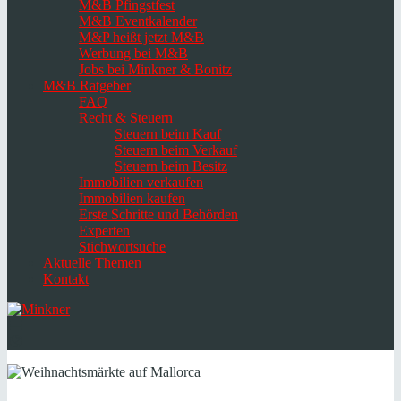
M&B Pfingstfest
M&B Eventkalender
M&P heißt jetzt M&B
Werbung bei M&B
Jobs bei Minkner & Bonitz
M&B Ratgeber
FAQ
Recht & Steuern
Steuern beim Kauf
Steuern beim Verkauf
Steuern beim Besitz
Immobilien verkaufen
Immobilien kaufen
Erste Schritte und Behörden
Experten
Stichwortsuche
Aktuelle Themen
Kontakt
Navigation
umschalten
Select
language