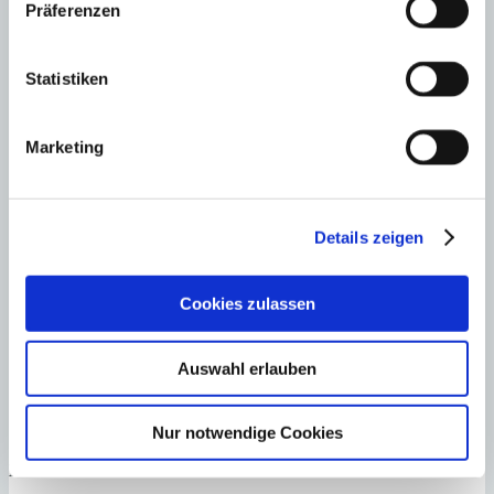
Präferenzen
Liebe Redakteure,
als treuer Leser Ihres BLOGS wünsche ich Ihnen ein frohes
Statistiken
Weihnachtsfest und ein gesundes Neues Jahr. Ihr macht eine
gute Arbeit, weiter so.
Mit freundlichen Grüßen
Marketing
Peter Gimmel
Antworten
Jennifer
schreibt:
7. Dezember 2015
Details zeigen
Vielen Dank für die tolle Übersicht der Weihnachtsmärkte auf
Mallorca.
Cookies zulassen
Wir werden nächste Woche rüber fliegen und Weihnachten
sowie den Jahreswechsel in unserem zweiten Zuhause
Auswahl erlauben
verbringen. Sicherlich werden wir den einen oder anderen
Weihnachtsmarkt dann noch einen Besuch abstatten.
Antworten
Nur notwendige Cookies
Kommentar schreiben