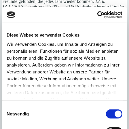
Freunde gefunden, die jedes Jahr wieder kommen.
12. u.
13.12.2015, jeweils von 12.00 h – 20.00 h, Weihnachtsmarkt in der
Bodega Castell Miquel, Carretera Alaro-Loseta, km 8,7, Tel. 971
510 669,
www.castellmiquel.com
Diese Webseite verwendet Cookies
Nachrichten
24. November 2015
5. Dezember 2017
Walter Breidenbach
Wir verwenden Cookies, um Inhalte und Anzeigen zu
personalisieren, Funktionen für soziale Medien anbieten
3 Kommentare zu “
Weihnachtsmärkte auf Mallorca
”
zu können und die Zugriffe auf unsere Website zu
Wolfgang Hammerstein
schreibt:
analysieren. Außerdem geben wir Informationen zu Ihrer
25. November 2015
Verwendung unserer Website an unsere Partner für
soziale Medien, Werbung und Analysen weiter. Unsere
Bei den Vorbereitungen für meine Weihnachtsreise nach
Mallorca hatte ich im Netz vergeblich nach einer Liste der
Partner führen diese Informationen möglicherweise mit
Weihnachtsmärkte auf Mallorca und deren Öffnungszeiten
weiteren Daten zusammen, die Sie ihnen bereitgestellt
gesucht – bis ich endlich auf Ihren BLOG stieß. Danke.
haben oder die sie im Rahmen Ihrer Nutzung der Dienste
Übrigens: ein höchst interessanter BLOG. Ich werde Sie jetzt
des Öfteren besuchen. Wolfgang Hammerstein
gesammelt haben.
Einwilligungsauswahl
Notwendig
Antworten
Peter Gimmel
schreibt:
5. Dezember 2015