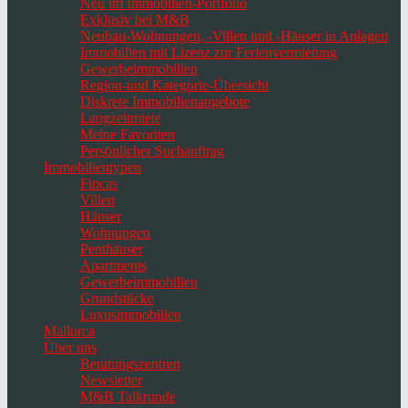
Neu im Immobilien-Portfolio
Exklusiv bei M&B
Neubau-Wohnungen, -Villen und -Häuser in Anlagen
Immobilien mit Lizenz zur Ferienvermietung
Gewerbeimmobilien
Region-und Kategorie-Übersicht
Diskrete Immobilienangebote
Langzeitmiete
Meine Favoriten
Persönlicher Suchauftrag
Immobilientypen
Fincas
Villen
Häuser
Wohnungen
Penthäuser
Apartments
Gewerbeimmobilien
Grundstücke
Luxusimmobilien
Mallorca
Über uns
Beratungszentren
Newsletter
M&B Talkrunde