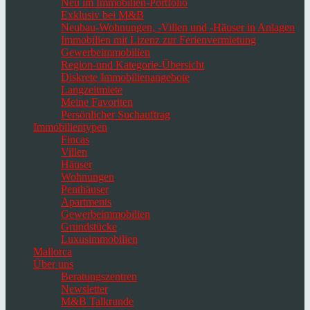
Neu im Immobilien-Portfolio
Exklusiv bei M&B
Neubau-Wohnungen, -Villen und -Häuser in Anlagen
Immobilien mit Lizenz zur Ferienvermietung
Gewerbeimmobilien
Region-und Kategorie-Übersicht
Diskrete Immobilienangebote
Langzeitmiete
Meine Favoriten
Persönlicher Suchauftrag
Immobilientypen
Fincas
Villen
Häuser
Wohnungen
Penthäuser
Apartments
Gewerbeimmobilien
Grundstücke
Luxusimmobilien
Mallorca
Über uns
Beratungszentren
Newsletter
M&B Talkrunde