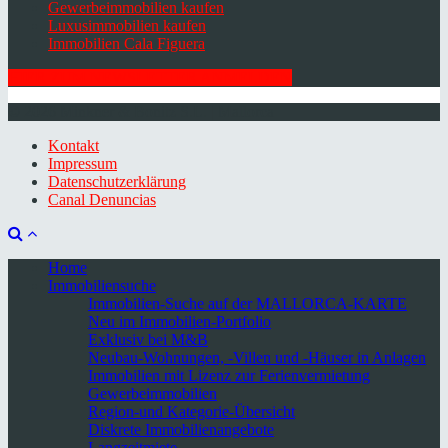
Gewerbeimmobilien kaufen
Luxusimmobilien kaufen
Immobilien Cala Figuera
HIER ZUM NEWSLETTER ANMELDEN
© 2026 Minkner & Bonitz S.L. | Mallorca
Kontakt
Impressum
Datenschutzerklärung
Canal Denuncias
Home
Immobiliensuche
Immobilien-Suche auf der MALLORCA-KARTE
Neu im Immobilien-Portfolio
Exklusiv bei M&B
Neubau-Wohnungen, -Villen und -Häuser in Anlagen
Immobilien mit Lizenz zur Ferienvermietung
Gewerbeimmobilien
Region-und Kategorie-Übersicht
Diskrete Immobilienangebote
Langzeitmiete