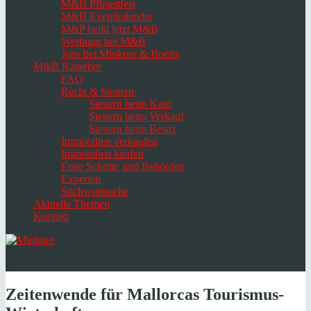
M&B Pfingstfest
M&B Eventkalender
M&P heißt jetzt M&B
Werbung bei M&B
Jobs bei Minkner & Bonitz
M&B Ratgeber
FAQ
Recht & Steuern
Steuern beim Kauf
Steuern beim Verkauf
Steuern beim Besitz
Immobilien verkaufen
Immobilien kaufen
Erste Schritte und Behörden
Experten
Stichwortsuche
Aktuelle Themen
Kontakt
Navigation
umschalten
Select
language
Zeitenwende für
Mallorcas
Tourismus-