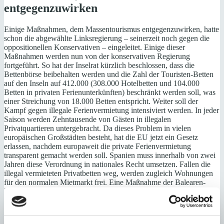
entgegenzuwirken
Einige Maßnahmen, dem Massentourismus entgegenzuwirken, hatte
schon die abgewählte Linksregierung – seinerzeit noch gegen die
oppositionellen Konservativen – eingeleitet. Einige dieser
Maßnahmen werden nun von der konservativen Regierung
fortgeführt. So hat der Inselrat kürzlich beschlossen, dass die
Bettenbörse beibehalten werden und die Zahl der Touristen-Betten
auf den Inseln auf 412.000 (308.000 Hotelbetten und 104.000
Betten in privaten Ferienunterkünften) beschränkt werden soll, was
einer Streichung von 18.000 Betten entspricht. Weiter soll der
Kampf gegen illegale Ferienvermietung intensiviert werden. In jeder
Saison werden Zehntausende von Gästen in illegalen
Privatquartieren untergebracht. Da dieses Problem in vielen
europäischen Großstädten besteht, hat die EU jetzt ein Gesetz
erlassen, nachdem europaweit die private Ferienvermietung
transparent gemacht werden soll. Spanien muss innerhalb von zwei
Jahren diese Verordnung in nationales Recht umsetzen. Fallen die
illegal vermieteten Privatbetten weg, werden zugleich Wohnungen
für den normalen Mietmarkt frei. Eine Maßnahme der Balearen-
Regierung, nämlich die Einführung der Tourismus-Steuer war
allerdings nicht geeignet, den Zustrom von Touristen zu verringern.
Das Gesetz brachte zwar dem Balearen-Diskus im letzten Jahr 132
Millionen Euro ein, aber führte nicht zu weniger Reisenden. Die