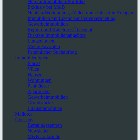
Neu im Immobilien-Portfolio
Exklusiv bei M&B
Neubau-Wohnungen, -Villen und -Häuser in Anlagen
Immobilien mit Lizenz zur Ferienvermietung
Gewerbeimmobilien
Region-und Kategorie-Übersicht
Diskrete Immobilienangebote
Langzeitmiete
Meine Favoriten
Persönlicher Suchauftrag
Immobilientypen
Fincas
Villen
Häuser
Wohnungen
Penthäuser
Apartments
Gewerbeimmobilien
Grundstücke
Luxusimmobilien
Mallorca
Über uns
Beratungszentren
Newsletter
M&B Talkrunde