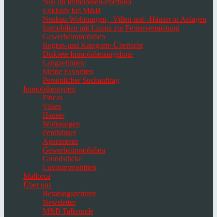
Neu im Immobilien-Portfolio
Exklusiv bei M&B
Neubau-Wohnungen, -Villen und -Häuser in Anlagen
Immobilien mit Lizenz zur Ferienvermietung
Gewerbeimmobilien
Region-und Kategorie-Übersicht
Diskrete Immobilienangebote
Langzeitmiete
Meine Favoriten
Persönlicher Suchauftrag
Immobilientypen
Fincas
Villen
Häuser
Wohnungen
Penthäuser
Apartments
Gewerbeimmobilien
Grundstücke
Luxusimmobilien
Mallorca
Über uns
Beratungszentren
Newsletter
M&B Talkrunde