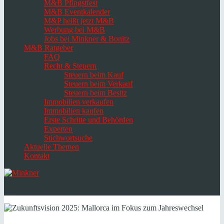
M&B Pfingstfest
M&B Eventkalender
M&P heißt jetzt M&B
Werbung bei M&B
Jobs bei Minkner & Bonitz
M&B Ratgeber
FAQ
Recht & Steuern
Steuern beim Kauf
Steuern beim Verkauf
Steuern beim Besitz
Immobilien verkaufen
Immobilien kaufen
Erste Schritte und Behörden
Experten
Stichwortsuche
Aktuelle Themen
Kontakt
Navigation
umschalten
Select
language