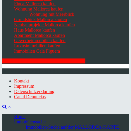
Finca Mallorca kaufen
Wohnung Mallorca kaufen
– Wohnung mit Meerblick
Grundstück Mallorca kaufen
Neubauprojekte Mallorca kaufen
Haus Mallorca kaufen
Apartment Mallorca kaufen
Gewerbeimmobilien kaufen
Luxusimmobilien kaufen
Immobilien Cala Figuera
HIER ZUM NEWSLETTER ANMELDEN
© 2026 Minkner & Bonitz S.L. | Mallorca
Kontakt
Impressum
Datenschutzerklärung
Canal Denuncias
Home
Immobiliensuche
Immobilien-Suche auf der MALLORCA-KARTE