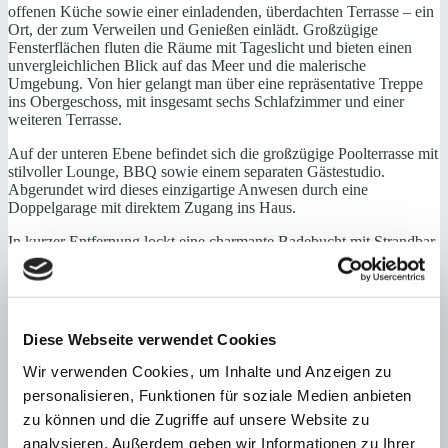
offenen Küche sowie einer einladenden, überdachten Terrasse – ein
Ort, der zum Verweilen und Genießen einlädt. Großzügige
Fensterflächen fluten die Räume mit Tageslicht und bieten einen
unvergleichlichen Blick auf das Meer und die malerische
Umgebung. Von hier gelangt man über eine repräsentative Treppe
ins Obergeschoss, mit insgesamt sechs Schlafzimmer und einer
weiteren Terrasse.
Auf der unteren Ebene befindet sich die großzügige Poolterrasse mit
stilvoller Lounge, BBQ sowie einem separaten Gästestudio.
Abgerundet wird dieses einzigartige Anwesen durch eine
Doppelgarage mit direktem Zugang ins Haus.
In kurzer Entfernung lockt eine charmante Badebucht mit Strandbar
– ein perfekter Rückzugsort nach einem sonnigen Tag. Traumhafte
Sonnenuntergänge inklusive. In fußläufiger Nähe befindet sich der
Hilton Club mit Restaurant und Sporteinrichtungen.
Diese Villa vereint mediterranes Lebensgefühl, Komfort und eine
Diese Webseite verwendet Cookies
hervorragende Lage.
Wir verwenden Cookies, um Inhalte und Anzeigen zu
Obere Etage: 6 Schlafzimmer, 5 Bäder (4 en suite), Terrasse
personalisieren, Funktionen für soziale Medien anbieten
Mittlere Etage: Wohn-/Essbereich mit einer offenen Küche,
zu können und die Zugriffe auf unsere Website zu
Gästetoilette, mehrere Abstellräume, Wirtschaftsraum, Terrasse
analysieren. Außerdem geben wir Informationen zu Ihrer