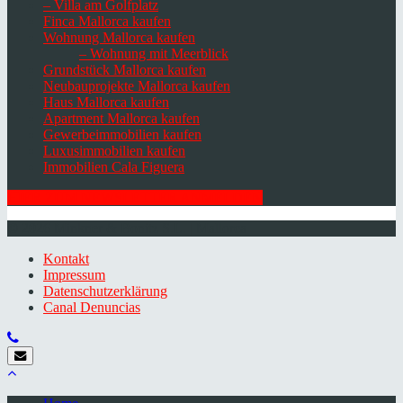
– Villa am Golfplatz
Finca Mallorca kaufen
Wohnung Mallorca kaufen
– Wohnung mit Meerblick
Grundstück Mallorca kaufen
Neubauprojekte Mallorca kaufen
Haus Mallorca kaufen
Apartment Mallorca kaufen
Gewerbeimmobilien kaufen
Luxusimmobilien kaufen
Immobilien Cala Figuera
HIER ZUM NEWSLETTER ANMELDEN
© 2026 Minkner & Bonitz S.L. | Mallorca
Kontakt
Impressum
Datenschutzerklärung
Canal Denuncias