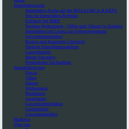
Home
Immobiliensuche
Immobilien-Suche auf der MALLORCA-KARTE
Neu im Immobilien-Portfolio
Exklusiv bei M&B
Neubau-Wohnungen, -Villen und -Häuser in Anlagen
Immobilien mit Lizenz zur Ferienvermietung
Gewerbeimmobilien
Region-und Kategorie-Übersicht
Diskrete Immobilienangebote
Langzeitmiete
Meine Favoriten
Persönlicher Suchauftrag
Immobilientypen
Fincas
Villen
Häuser
Wohnungen
Penthäuser
Apartments
Gewerbeimmobilien
Grundstücke
Luxusimmobilien
Mallorca
Über uns