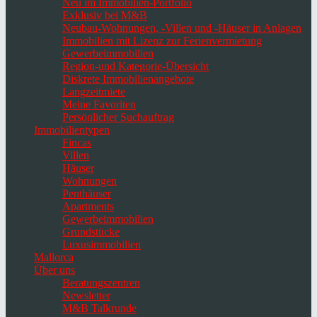
Neu im Immobilien-Portfolio
Exklusiv bei M&B
Neubau-Wohnungen, -Villen und -Häuser in Anlagen
Immobilien mit Lizenz zur Ferienvermietung
Gewerbeimmobilien
Region-und Kategorie-Übersicht
Diskrete Immobilienangebote
Langzeitmiete
Meine Favoriten
Persönlicher Suchauftrag
Immobilientypen
Fincas
Villen
Häuser
Wohnungen
Penthäuser
Apartments
Gewerbeimmobilien
Grundstücke
Luxusimmobilien
Mallorca
Über uns
Beratungszentren
Newsletter
M&B Talkrunde