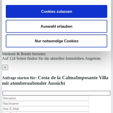
Alle Angaben basieren auf Informationen und Daten, die uns vom
Cookies zulassen
Verkäufer/Auftraggeber zur Verfügung gestellt wurden. Minkner &
Partner übernimmt keinerlei Garantie für Vollständigkeit, Richtigkeit
und Aktualität der Angaben und Legalität der Immobilie. Die
Auswahl erlauben
angegebenen Preise enthalten nicht die vom Käufer zu tragenden
Nebenkosten wie Steuern, Notar-, Grundbuch- und Gestoriakosten.
Nur notwendige Cookies
Laden Sie sich hier den Immobilien-Katalog “
HOMEPAGES
” von
Minkner & Bonitz herunter.
Auf 124 Seiten finden Sie die aktuellen Immobilien-Angebote.
×
Costa de la Calma
Imposante Villa
Anfrage starten für:
mit atemberaubender Aussicht