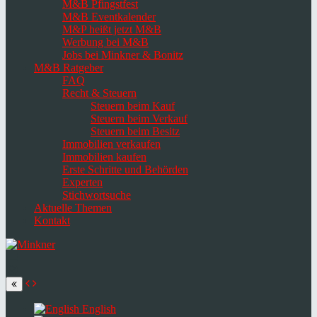
M&B Pfingstfest
M&B Eventkalender
M&P heißt jetzt M&B
Werbung bei M&B
Jobs bei Minkner & Bonitz
M&B Ratgeber
FAQ
Recht & Steuern
Steuern beim Kauf
Steuern beim Verkauf
Steuern beim Besitz
Immobilien verkaufen
Immobilien kaufen
Erste Schritte und Behörden
Experten
Stichwortsuche
Aktuelle Themen
Kontakt
Navigation
umschalten
Select
language
English