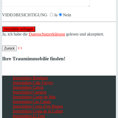
VIDEOBESICHTIGUNG
Ja
Nein
Ja, ich habe die
Datenschutzerklärung
gelesen und akzeptiert.
Zurück
Ihre Traumimmobilie finden!
Immobilien Bendinat
Immobilien Cala Vinyes
Immobilien Calvià
Immobilien Campos
Immobilien Camp de Mar
Immobilien Cas Catala
Immobilien Costa d’en Blanes
Immobilien Costa de la Calma
Immobilien El Toro