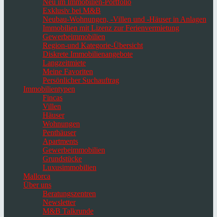
Neu im Immobilien-Portfolio
Exklusiv bei M&B
Neubau-Wohnungen, -Villen und -Häuser in Anlagen
Immobilien mit Lizenz zur Ferienvermietung
Gewerbeimmobilien
Region-und Kategorie-Übersicht
Diskrete Immobilienangebote
Langzeitmiete
Meine Favoriten
Persönlicher Suchauftrag
Immobilientypen
Fincas
Villen
Häuser
Wohnungen
Penthäuser
Apartments
Gewerbeimmobilien
Grundstücke
Luxusimmobilien
Mallorca
Über uns
Beratungszentren
Newsletter
M&B Talkrunde