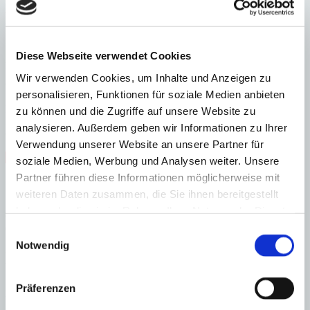
Energieeffizienz
Energiezertifikat wurde beantragt
Diese Webseite verwendet Cookies
A
B
Wir verwenden Cookies, um Inhalte und Anzeigen zu
C
personalisieren, Funktionen für soziale Medien anbieten
D
E
zu können und die Zugriffe auf unsere Website zu
F
analysieren. Außerdem geben wir Informationen zu Ihrer
G
Verwendung unserer Website an unsere Partner für
Steuern beim Immobilienkauf auf Mallorca!
soziale Medien, Werbung und Analysen weiter. Unsere
Partner führen diese Informationen möglicherweise mit
Zuständiges Büro
weiteren Daten zusammen, die Sie ihnen bereitgestellt
haben oder die sie im Rahmen Ihrer Nutzung der Dienste
OFICINA CENTRAL SANTA PONSA | Andrin Vögeli
gesammelt haben.
0034971695255
Einwilligungsauswahl
Notwendig
Haftungs- und Courtageklausel
Alle Angaben basieren auf Informationen und Daten, die uns vom
Präferenzen
Verkäufer/Auftraggeber zur Verfügung gestellt wurden. Minkner &