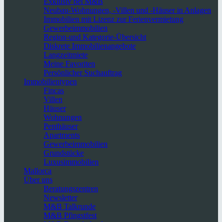
Exklusiv bei M&B
Neubau-Wohnungen, -Villen und -Häuser in Anlagen
Immobilien mit Lizenz zur Ferienvermietung
Gewerbeimmobilien
Region-und Kategorie-Übersicht
Diskrete Immobilienangebote
Langzeitmiete
Meine Favoriten
Persönlicher Suchauftrag
Immobilientypen
Fincas
Villen
Häuser
Wohnungen
Penthäuser
Apartments
Gewerbeimmobilien
Grundstücke
Luxusimmobilien
Mallorca
Über uns
Beratungszentren
Newsletter
M&B Talkrunde
M&B Pfingstfest