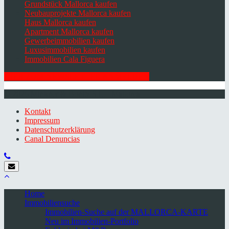
Grundstück Mallorca kaufen
Neubauprojekte Mallorca kaufen
Haus Mallorca kaufen
Apartment Mallorca kaufen
Gewerbeimmobilien kaufen
Luxusimmobilien kaufen
Immobilien Cala Figuera
HIER ZUM NEWSLETTER ANMELDEN
© 2026 Minkner & Bonitz S.L. | Mallorca
Kontakt
Impressum
Datenschutzerklärung
Canal Denuncias
Home
Immobiliensuche
Immobilien-Suche auf der MALLORCA-KARTE
Neu im Immobilien-Portfolio