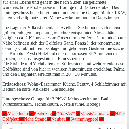
auf einer Ebene und geht in die nach Süden ausgerichtete,
wunderschöne Poolterrasse mit Lounge und Barbecue über. Das
Untergeschoss beherbergt unter anderem eine Garage für drei PKW,
einen vielseitig nutzbaren Mehrzweckraum und ein Badezimmer.
Die Lage der Villa ist ebenfalls exzellent. Sie befindet sich in einer
grünen, ruhigen Umgebung mit einer entspannten Atmosphäre,
lediglich ca. 2 Kilometer vom Ortszentrum entfernt. In unmittelbarer
Nähe befinden sich der Golfplatz Santa Ponsa I, der renommierte
Country Club mit Tennisanlage und gehobener Gastronomie sowie
das Kimpton Aysla Hotel mit einem luxuriösen SPA und einem
großen, bestens ausgestatteten Fitnessbereich.
Die Strände und Yachthäfen des Südwestens und weitere exklusive
Golfplätze sind von hier in wenigen Autominuten erreichbar. Palma
und den Flughafen erreicht man in 20 – 30 Minuten.
Erdgeschoss: Wohn-/Esszimmer, Küche, Pantry, 4 Schlafzimmer mit
Bädern en suite, Ankleide, Gästetoilette
Untergeschoss: Garage für 3 PKW, Mehrzweckraum, Bad,
Wirtschaftsraum, Technikraum, Abstellräume, Bodega
Abstellraum
Erstbezug
Gäste-WC
Massivbauweise
Nähe
Golfplatz
Nähe Strand
Neubau
Swimmingpool
Fußbodenheizung