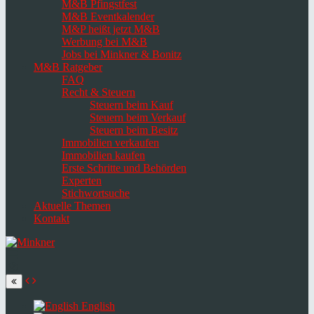
M&B Pfingstfest
M&B Eventkalender
M&P heißt jetzt M&B
Werbung bei M&B
Jobs bei Minkner & Bonitz
M&B Ratgeber
FAQ
Recht & Steuern
Steuern beim Kauf
Steuern beim Verkauf
Steuern beim Besitz
Immobilien verkaufen
Immobilien kaufen
Erste Schritte und Behörden
Experten
Stichwortsuche
Aktuelle Themen
Kontakt
Navigation
umschalten
Select
language
English