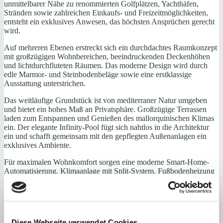
unmittelbarer Nähe zu renommierten Golfplätzen, Yachthäfen,
Stränden sowie zahlreichen Einkaufs- und Freizeitmöglichkeiten,
entsteht ein exklusives Anwesen, das höchsten Ansprüchen gerecht
wird.
Auf mehreren Ebenen erstreckt sich ein durchdachtes Raumkonzept
mit großzügigen Wohnbereichen, beeindruckenden Deckenhöhen
und lichtdurchfluteten Räumen. Das moderne Design wird durch
edle Marmor- und Steinbodenbeläge sowie eine erstklassige
Ausstattung unterstrichen.
Das weitläufige Grundstück ist von mediterraner Natur umgeben
und bietet ein hohes Maß an Privatsphäre. Großzügige Terrassen
laden zum Entspannen und Genießen des mallorquinischen Klimas
ein. Der elegante Infinity-Pool fügt sich nahtlos in die Architektur
ein und schafft gemeinsam mit den gepflegten Außenanlagen ein
exklusives Ambiente.
Für maximalen Wohnkomfort sorgen eine moderne Smart-Home-
Automatisierung, Klimaanlage mit Split-System, Fußbodenheizung
sowie eine energieeffiziente Ausstattung mit Solar-
Photovoltaikmodulen. Eine geräumige Garage mit Platz für drei
Fahrzeuge ergänzt das hochwertige Gesamtkonzept.
Mit einer Wohnfläche von rund 887 m² bietet diese Villa eine seltene
Diese Webseite verwendet Cookies