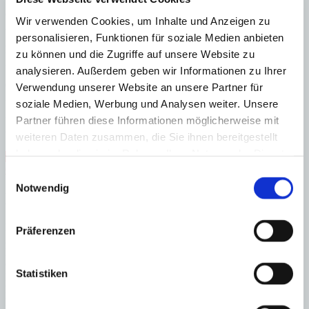
Kombination aus zeitloser Eleganz, modernster Technik und einer
erstklassigen Lage im Südwesten Mallorcas – ein einzigartiges
Wir verwenden Cookies, um Inhalte und Anzeigen zu
Anwesen für anspruchsvolles Wohnen auf höchstem Niveau.
personalisieren, Funktionen für soziale Medien anbieten
Erdgeschoss: Wohn-/ Esszimmer, offene Küche, Büro, Gästetoilette,
zu können und die Zugriffe auf unsere Website zu
Zugang zur Poolterrasse mit Lounge-Area
analysieren. Außerdem geben wir Informationen zu Ihrer
Obergeschoss: Hauptschlafzimmer mit Bad, Ankleide und Terrasse,
Verwendung unserer Website an unsere Partner für
3 weitere Schlafzimmer mit Bädern (2 davon mit Ankleiden)
soziale Medien, Werbung und Analysen weiter. Unsere
Partner führen diese Informationen möglicherweise mit
Untergeschoss: 2 Schlafzimmer mit Bäder, Wirtschatsraum, Abstell-
und Technikräume, Garage für 3 Autos
weiteren Daten zusammen, die Sie ihnen bereitgestellt
haben oder die sie im Rahmen Ihrer Nutzung der Dienste
Abstellraum
Erstbezug
Gäste-WC
Massivbauweise
Nähe
Golfplatz
Nähe Zentrum
Swimmingpool
Zentrum
gesammelt haben.
Einwilligungsauswahl
Notwendig
Energieeffizienz
Energiezertifikat wurde beantragt
Präferenzen
A
B
C
Statistiken
D
E
F