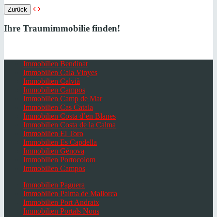
Zurück
Ihre Traumimmobilie finden!
Immobilien Bendinat
Immobilien Cala Vinyes
Immobilien Calvià
Immobilien Campos
Immobilien Camp de Mar
Immobilien Cas Catala
Immobilien Costa d’en Blanes
Immobilien Costa de la Calma
Immobilien El Toro
Immobilien Es Capdella
Immobilien Génova
Immobilien Portocolom
Immobilien Campos
Immobilien Paguera
Immobilien Palma de Mallorca
Immobilien Port Andratx
Immobilien Portals Nous