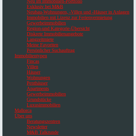
Neu im Immobilien-Portfolio
Exklusiv bei M&B
Neubau-Wohnungen, -Villen und -Häuser in Anlagen
Immobilien mit Lizenz zur Ferienvermietung
Gewerbeimmobilien
Region-und Kategorie-Übersicht
Diskrete Immobilienangebote
Langzeitmiete
Meine Favoriten
Persönlicher Suchauftrag
Immobilientypen
Fincas
Villen
Häuser
Wohnungen
Penthäuser
Apartments
Gewerbeimmobilien
Grundstücke
Luxusimmobilien
Mallorca
Über uns
Beratungszentren
Newsletter
M&B Talkrunde