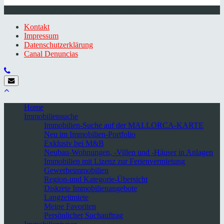
© 2026 Minkner & Bonitz S.L. | Mallorca
Kontakt
Impressum
Datenschutzerklärung
Canal Denuncias
Home
Immobiliensuche
Immobilien-Suche auf der MALLORCA-KARTE
Neu im Immobilien-Portfolio
Exklusiv bei M&B
Neubau-Wohnungen, -Villen und -Häuser in Anlagen
Immobilien mit Lizenz zur Ferienvermietung
Gewerbeimmobilien
Region-und Kategorie-Übersicht
Diskrete Immobilienangebote
Langzeitmiete
Meine Favoriten
Persönlicher Suchauftrag