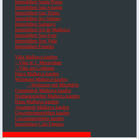
Immobilien Santa Ponsa
Immobilien San Agustin
Immobilien San Telmo
Immobilien Ses Salines
Immobilien Santanyi
Immobilien Sol de Mallorca
Immobilien Son Font
Immobilien Son Vida
Immobilien Felanitx
Villa Mallorca kaufen
– Villa in 1. Meereslinie
– Villa am Golfplatz
Finca Mallorca kaufen
Wohnung Mallorca kaufen
– Wohnung mit Meerblick
Grundstück Mallorca kaufen
Neubauprojekte Mallorca kaufen
Haus Mallorca kaufen
Apartment Mallorca kaufen
Gewerbeimmobilien kaufen
Luxusimmobilien kaufen
Immobilien Cala Figuera
HIER ZUM NEWSLETTER ANMELDEN