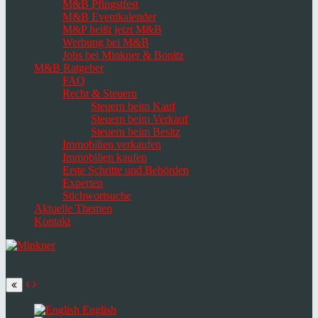
M&B Pfingstfest
M&B Eventkalender
M&P heißt jetzt M&B
Werbung bei M&B
Jobs bei Minkner & Bonitz
M&B Ratgeber
FAQ
Recht & Steuern
Steuern beim Kauf
Steuern beim Verkauf
Steuern beim Besitz
Immobilien verkaufen
Immobilien kaufen
Erste Schritte und Behörden
Experten
Stichwortsuche
Aktuelle Themen
Kontakt
Navigation
umschalten
Select
language
English