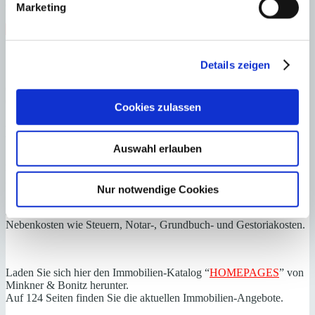
G
Marketing
Steuern beim Immobilienkauf auf Mallorca!
Zuständiges Büro
Details zeigen
OFICINA CENTRAL SANTA PONSA | Andrin Vögeli
0034971695255
Cookies zulassen
Haftungs- und Courtageklausel
Auswahl erlauben
Alle Angaben basieren auf Informationen und Daten, die uns vom
Verkäufer/Auftraggeber zur Verfügung gestellt wurden. Minkner &
Partner übernimmt keinerlei Garantie für Vollständigkeit, Richtigkeit
Nur notwendige Cookies
und Aktualität der Angaben und Legalität der Immobilie. Die
angegebenen Preise enthalten nicht die vom Käufer zu tragenden
Nebenkosten wie Steuern, Notar-, Grundbuch- und Gestoriakosten.
Laden Sie sich hier den Immobilien-Katalog “
HOMEPAGES
” von
Minkner & Bonitz herunter.
Auf 124 Seiten finden Sie die aktuellen Immobilien-Angebote.