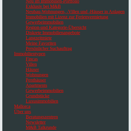
Neu im Immobilien-Portfolio
Exklusiv bei M&B
Neubau-Wohnungen, -Villen und -Häuser in Anlagen
Immobilien mit Lizenz zur Ferienvermietung
Gewerbeimmobilien
Region-und Kategorie-Übersicht
Diskrete Immobilienangebote
Langzeitmiete
Meine Favoriten
Persönlicher Suchauftrag
Immobilientypen
Fincas
Villen
Häuser
Wohnungen
Penthäuser
Apartments
Gewerbeimmobilien
Grundstücke
Luxusimmobilien
Mallorca
Über uns
Beratungszentren
Newsletter
M&B Talkrunde