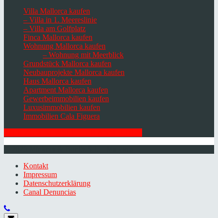
Villa Mallorca kaufen
– Villa in 1. Meereslinie
– Villa am Golfplatz
Finca Mallorca kaufen
Wohnung Mallorca kaufen
– Wohnung mit Meerblick
Grundstück Mallorca kaufen
Neubauprojekte Mallorca kaufen
Haus Mallorca kaufen
Apartment Mallorca kaufen
Gewerbeimmobilien kaufen
Luxusimmobilien kaufen
Immobilien Cala Figuera
HIER ZUM NEWSLETTER ANMELDEN
© 2026 Minkner & Bonitz S.L. | Mallorca
Kontakt
Impressum
Datenschutzerklärung
Canal Denuncias