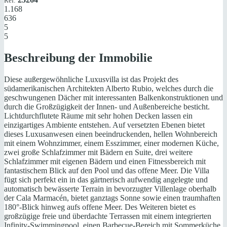
Ref:
1.168
636
5
5
Beschreibung der Immobilie
Diese außergewöhnliche Luxusvilla ist das Projekt des
südamerikanischen Architekten Alberto Rubio, welches durch die
geschwungenen Dächer mit interessanten Balkenkonstruktionen und
durch die Großzügigkeit der Innen- und Außenbereiche besticht.
Lichtdurchflutete Räume mit sehr hohen Decken lassen ein
einzigartiges Ambiente entstehen. Auf versetzten Ebenen bietet
dieses Luxusanwesen einen beeindruckenden, hellen Wohnbereich
mit einem Wohnzimmer, einem Esszimmer, einer modernen Küche,
zwei große Schlafzimmer mit Bädern en Suite, drei weitere
Schlafzimmer mit eigenen Bädern und einen Fitnessbereich mit
fantastischem Blick auf den Pool und das offene Meer. Die Villa
fügt sich perfekt ein in das gärtnerisch aufwendig angelegte und
automatisch bewässerte Terrain in bevorzugter Villenlage oberhalb
der Cala Marmacén, bietet ganztags Sonne sowie einen traumhaften
180°-Blick hinweg aufs offene Meer. Des Weiteren bietet es
großzügige freie und überdachte Terrassen mit einem integrierten
Infinity-Swimmingpool, einen Barbecue-Bereich mit Sommerküche