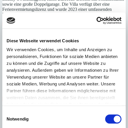
sowie eine große Doppelgarage. Die Villa verfügt über eine
Ferienvermietungslizenz und wurde 2023 einer umfassenden
Renovierung unterzogen.
Abstellraum
Gäste-WC
Hafennähe
Meerblick
Nähe
Golfplatz
renoviert
Sporteinrichtungen
Swimmingpool
Vermietlizenz
Fußbodenheizung
Diese Webseite verwendet Cookies
Energieeffizienz
Wir verwenden Cookies, um Inhalte und Anzeigen zu
personalisieren, Funktionen für soziale Medien anbieten
A
zu können und die Zugriffe auf unsere Website zu
B
C
analysieren. Außerdem geben wir Informationen zu Ihrer
D
Verwendung unserer Website an unsere Partner für
E
soziale Medien, Werbung und Analysen weiter. Unsere
F
G
Partner führen diese Informationen möglicherweise mit
weiteren Daten zusammen, die Sie ihnen bereitgestellt
Steuern beim Immobilienkauf auf Mallorca!
haben oder die sie im Rahmen Ihrer Nutzung der Dienste
Zuständiges Büro
gesammelt haben.
Einwilligungsauswahl
Notwendig
OFICINA PORT ANDRATX | Matthias Neumann
0034971671250