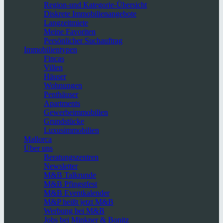
Region-und Kategorie-Übersicht
Diskrete Immobilienangebote
Langzeitmiete
Meine Favoriten
Persönlicher Suchauftrag
Immobilientypen
Fincas
Villen
Häuser
Wohnungen
Penthäuser
Apartments
Gewerbeimmobilien
Grundstücke
Luxusimmobilien
Mallorca
Über uns
Beratungszentren
Newsletter
M&B Talkrunde
M&B Pfingstfest
M&B Eventkalender
M&P heißt jetzt M&B
Werbung bei M&B
Jobs bei Minkner & Bonitz