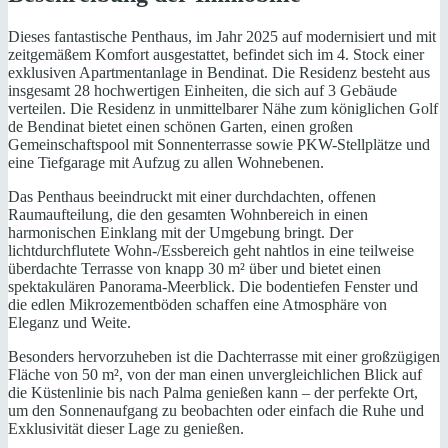
Dieses fantastische Penthaus, im Jahr 2025 auf modernisiert und mit
zeitgemäßem Komfort ausgestattet, befindet sich im 4. Stock einer
exklusiven Apartmentanlage in Bendinat. Die Residenz besteht aus
insgesamt 28 hochwertigen Einheiten, die sich auf 3 Gebäude
verteilen. Die Residenz in unmittelbarer Nähe zum königlichen Golf
de Bendinat bietet einen schönen Garten, einen großen
Gemeinschaftspool mit Sonnenterrasse sowie PKW-Stellplätze und
eine Tiefgarage mit Aufzug zu allen Wohnebenen.
Das Penthaus beeindruckt mit einer durchdachten, offenen
Raumaufteilung, die den gesamten Wohnbereich in einen
harmonischen Einklang mit der Umgebung bringt. Der
lichtdurchflutete Wohn-/Essbereich geht nahtlos in eine teilweise
überdachte Terrasse von knapp 30 m² über und bietet einen
spektakulären Panorama-Meerblick. Die bodentiefen Fenster und
die edlen Mikrozementböden schaffen eine Atmosphäre von
Eleganz und Weite.
Besonders hervorzuheben ist die Dachterrasse mit einer großzügigen
Fläche von 50 m², von der man einen unvergleichlichen Blick auf
die Küstenlinie bis nach Palma genießen kann – der perfekte Ort,
um den Sonnenaufgang zu beobachten oder einfach die Ruhe und
Exklusivität dieser Lage zu genießen.