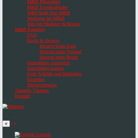
M&B Pfingstfest
M&B Eventkalender
M&P heißt jetzt M&B
Werbung bei M&B
Jobs bei Minkner & Bonitz
M&B Ratgeber
FAQ
Recht & Steuern
Steuern beim Kauf
Steuern beim Verkauf
Steuern beim Besitz
Immobilien verkaufen
Immobilien kaufen
Erste Schritte und Behörden
Experten
Stichwortsuche
Aktuelle Themen
Kontakt
Navigation
umschalten
Select
language
English