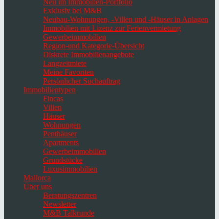
Neu im Immobilien-Portfolio
Exklusiv bei M&B
Neubau-Wohnungen, -Villen und -Häuser in Anlagen
Immobilien mit Lizenz zur Ferienvermietung
Gewerbeimmobilien
Region-und Kategorie-Übersicht
Diskrete Immobilienangebote
Langzeitmiete
Meine Favoriten
Persönlicher Suchauftrag
Immobilientypen
Fincas
Villen
Häuser
Wohnungen
Penthäuser
Apartments
Gewerbeimmobilien
Grundstücke
Luxusimmobilien
Mallorca
Über uns
Beratungszentren
Newsletter
M&B Talkrunde