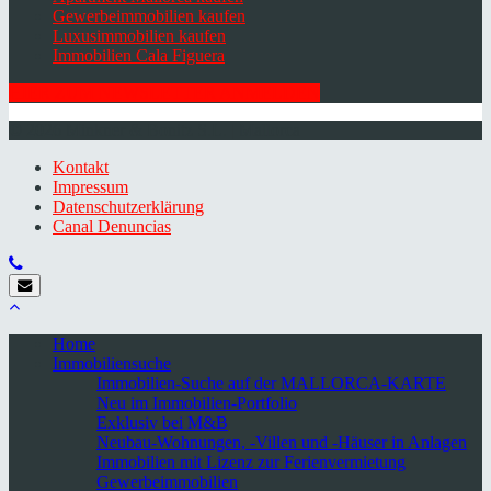
Gewerbeimmobilien kaufen
Luxusimmobilien kaufen
Immobilien Cala Figuera
HIER ZUM NEWSLETTER ANMELDEN
© 2026 Minkner & Bonitz S.L. | Mallorca
Kontakt
Impressum
Datenschutzerklärung
Canal Denuncias
Home
Immobiliensuche
Immobilien-Suche auf der MALLORCA-KARTE
Neu im Immobilien-Portfolio
Exklusiv bei M&B
Neubau-Wohnungen, -Villen und -Häuser in Anlagen
Immobilien mit Lizenz zur Ferienvermietung
Gewerbeimmobilien