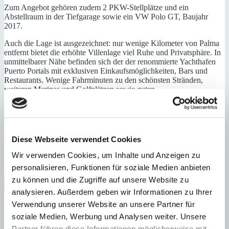
Zum Angebot gehören zudem 2 PKW-Stellplätze und ein
Abstellraum in der Tiefgarage sowie ein VW Polo GT, Baujahr
2017.
Auch die Lage ist ausgezeichnet: nur wenige Kilometer von Palma
entfernt bietet die erhöhte Villenlage viel Ruhe und Privatsphäre. In
unmittelbarer Nähe befinden sich der der renommierte Yachthafen
Puerto Portals mit exklusiven Einkaufsmöglichkeiten, Bars und
Restaurants. Wenige Fahrminuten zu den schönsten Stränden,
weiteren Marinas und Golfplätzen sowie guten
Einkaufsmöglichkeiten und Restaurants. Darüber hinaus sind die
schönsten Strände, weitere Marinas, Golfplätze und eine
ausgezeichnete Infrastruktur nur eine kurze Fahrt entfernt.
Nähe Golfplatz, strandnah
Diese Webseite verwendet Cookies
Wohn-/Esszimmer mit offener Küche, 3 Schlafzimmer, 2 Bäder (1
Wir verwenden Cookies, um Inhalte und Anzeigen zu
en suite), Wirtschaftsraum, Gästetoilette
personalisieren, Funktionen für soziale Medien anbieten
Exklusiv
Gäste-WC
Immobilie in Anlage
Massivbauweise
zu können und die Zugriffe auf unsere Website zu
Meerblick
modernisiert
Nähe Golfplatz
Nähe Strand
analysieren. Außerdem geben wir Informationen zu Ihrer
Personenaufzug
Fußbodenheizung
Verwendung unserer Website an unsere Partner für
Energieeffizienz
soziale Medien, Werbung und Analysen weiter. Unsere
Partner führen diese Informationen möglicherweise mit