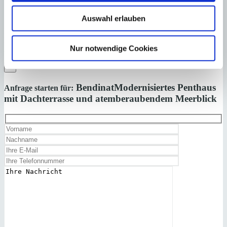
Auswahl erlauben
Laden Sie sich hier den Immobilien-Katalog “
HOMEPAGES
” von
Minkner & Bonitz herunter.
Nur notwendige Cookies
Auf 124 Seiten finden Sie die aktuellen Immobilien-Angebote.
×
Bendinat
Modernisiertes Penthaus
Anfrage starten für:
mit Dachterrasse und atemberaubendem Meerblick