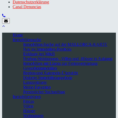
Datenschutzerklärung
Canal Denuncias
Home
Immobiliensuche
Immobilien-Suche auf der MALLORCA-KARTE
Neu im Immobilien-Portfolio
Exklusiv bei M&B
Neubau-Wohnungen, -Villen und -Häuser in Anlagen
Immobilien mit Lizenz zur Ferienvermietung
Gewerbeimmobilien
Region-und Kategorie-Übersicht
Diskrete Immobilienangebote
Langzeitmiete
Meine Favoriten
Persönlicher Suchauftrag
Immobilientypen
Fincas
Villen
Häuser
Wohnungen