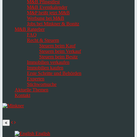
M&B Pfingstfest
M&B Eventkalender
M&P heißt jetzt M&B
Werbung bei M&B
Jobs bei Minkner & Bonitz
M&B Ratgeber
FAQ
Recht & Steuern
Steuern beim Kauf
Steuern beim Verkauf
Steuern beim Besitz
Immobilien verkaufen
Immobilien kaufen
Erste Schritte und Behörden
Experten
Stichwortsuche
Aktuelle Themen
Kontakt
Navigation
umschalten
Select
language
English