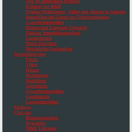
Neu im Immobilien-Portfolio
Exklusiv bei M&B
Neubau-Wohnungen, -Villen und -Häuser in Anlagen
Immobilien mit Lizenz zur Ferienvermietung
Gewerbeimmobilien
Region-und Kategorie-Übersicht
Diskrete Immobilienangebote
Langzeitmiete
Meine Favoriten
Persönlicher Suchauftrag
Immobilientypen
Fincas
Villen
Häuser
Wohnungen
Penthäuser
Apartments
Gewerbeimmobilien
Grundstücke
Luxusimmobilien
Mallorca
Über uns
Beratungszentren
Newsletter
M&B Talkrunde