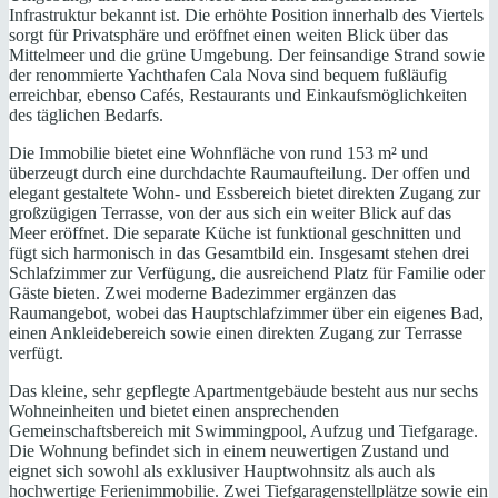
Infrastruktur bekannt ist. Die erhöhte Position innerhalb des Viertels
sorgt für Privatsphäre und eröffnet einen weiten Blick über das
Mittelmeer und die grüne Umgebung. Der feinsandige Strand sowie
der renommierte Yachthafen Cala Nova sind bequem fußläufig
erreichbar, ebenso Cafés, Restaurants und Einkaufsmöglichkeiten
des täglichen Bedarfs.
Die Immobilie bietet eine Wohnfläche von rund 153 m² und
überzeugt durch eine durchdachte Raumaufteilung. Der offen und
elegant gestaltete Wohn- und Essbereich bietet direkten Zugang zur
großzügigen Terrasse, von der aus sich ein weiter Blick auf das
Meer eröffnet. Die separate Küche ist funktional geschnitten und
fügt sich harmonisch in das Gesamtbild ein. Insgesamt stehen drei
Schlafzimmer zur Verfügung, die ausreichend Platz für Familie oder
Gäste bieten. Zwei moderne Badezimmer ergänzen das
Raumangebot, wobei das Hauptschlafzimmer über ein eigenes Bad,
einen Ankleidebereich sowie einen direkten Zugang zur Terrasse
verfügt.
Das kleine, sehr gepflegte Apartmentgebäude besteht aus nur sechs
Wohneinheiten und bietet einen ansprechenden
Gemeinschaftsbereich mit Swimmingpool, Aufzug und Tiefgarage.
Die Wohnung befindet sich in einem neuwertigen Zustand und
eignet sich sowohl als exklusiver Hauptwohnsitz als auch als
hochwertige Ferienimmobilie. Zwei Tiefgaragenstellplätze sowie ein