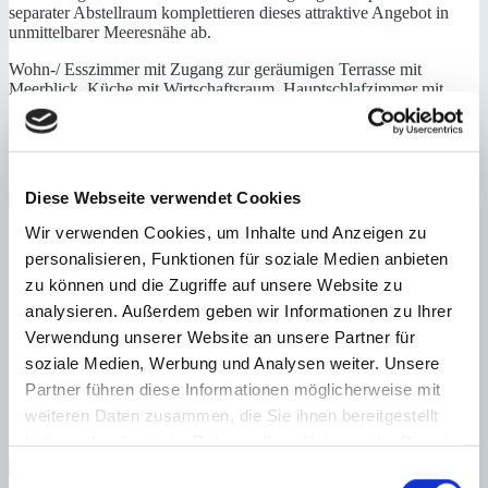
separater Abstellraum komplettieren dieses attraktive Angebot in
unmittelbarer Meeresnähe ab.
Wohn-/ Esszimmer mit Zugang zur geräumigen Terrasse mit
Meerblick, Küche mit Wirtschaftsraum, Hauptschlafzimmer mit
Ankleide, Bad und Zugang zur Terrasse, 2 weitere Schlafzimmer,
Bad
2 Tiefgaragenstellplätze, Abstellraum
Diese Webseite verwendet Cookies
Zentrum
Nähe Strand
Nähe Golfplatz
Hafennähe
Nähe
Zentrum
Immobilie in Anlage
Wir verwenden Cookies, um Inhalte und Anzeigen zu
personalisieren, Funktionen für soziale Medien anbieten
Energieeffizienz
zu können und die Zugriffe auf unsere Website zu
analysieren. Außerdem geben wir Informationen zu Ihrer
A
B
Verwendung unserer Website an unsere Partner für
C
soziale Medien, Werbung und Analysen weiter. Unsere
D
Partner führen diese Informationen möglicherweise mit
E
F
weiteren Daten zusammen, die Sie ihnen bereitgestellt
G
haben oder die sie im Rahmen Ihrer Nutzung der Dienste
gesammelt haben.
Steuern beim Immobilienkauf auf Mallorca!
Einwilligungsauswahl