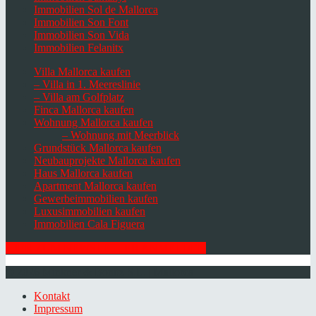
Immobilien Sol de Mallorca
Immobilien Son Font
Immobilien Son Vida
Immobilien Felanitx
Villa Mallorca kaufen
– Villa in 1. Meereslinie
– Villa am Golfplatz
Finca Mallorca kaufen
Wohnung Mallorca kaufen
– Wohnung mit Meerblick
Grundstück Mallorca kaufen
Neubauprojekte Mallorca kaufen
Haus Mallorca kaufen
Apartment Mallorca kaufen
Gewerbeimmobilien kaufen
Luxusimmobilien kaufen
Immobilien Cala Figuera
HIER ZUM NEWSLETTER ANMELDEN
© 2026 Minkner & Bonitz S.L. | Mallorca
Kontakt
Impressum