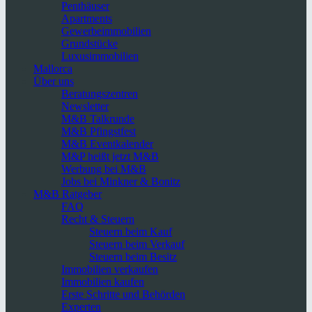
Penthäuser
Apartments
Gewerbeimmobilien
Grundstücke
Luxusimmobilien
Mallorca
Über uns
Beratungszentren
Newsletter
M&B Talkrunde
M&B Pfingstfest
M&B Eventkalender
M&P heißt jetzt M&B
Werbung bei M&B
Jobs bei Minkner & Bonitz
M&B Ratgeber
FAQ
Recht & Steuern
Steuern beim Kauf
Steuern beim Verkauf
Steuern beim Besitz
Immobilien verkaufen
Immobilien kaufen
Erste Schritte und Behörden
Experten