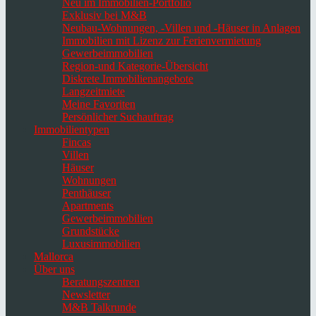
Neu im Immobilien-Portfolio
Exklusiv bei M&B
Neubau-Wohnungen, -Villen und -Häuser in Anlagen
Immobilien mit Lizenz zur Ferienvermietung
Gewerbeimmobilien
Region-und Kategorie-Übersicht
Diskrete Immobilienangebote
Langzeitmiete
Meine Favoriten
Persönlicher Suchauftrag
Immobilientypen
Fincas
Villen
Häuser
Wohnungen
Penthäuser
Apartments
Gewerbeimmobilien
Grundstücke
Luxusimmobilien
Mallorca
Über uns
Beratungszentren
Newsletter
M&B Talkrunde