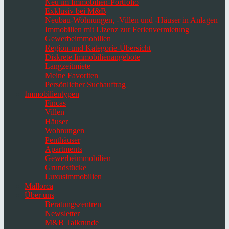
Neu im Immobilien-Portfolio
Exklusiv bei M&B
Neubau-Wohnungen, -Villen und -Häuser in Anlagen
Immobilien mit Lizenz zur Ferienvermietung
Gewerbeimmobilien
Region-und Kategorie-Übersicht
Diskrete Immobilienangebote
Langzeitmiete
Meine Favoriten
Persönlicher Suchauftrag
Immobilientypen
Fincas
Villen
Häuser
Wohnungen
Penthäuser
Apartments
Gewerbeimmobilien
Grundstücke
Luxusimmobilien
Mallorca
Über uns
Beratungszentren
Newsletter
M&B Talkrunde