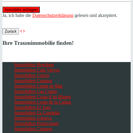
Ja, ich habe die
Datenschutzerklärung
gelesen und akzeptiert.
Zurück
Ihre Traumimmobilie finden!
Immobilien Bendinat
Immobilien Cala Vinyes
Immobilien Calvià
Immobilien Campos
Immobilien Camp de Mar
Immobilien Cas Catala
Immobilien Costa d’en Blanes
Immobilien Costa de la Calma
Immobilien El Toro
Immobilien Es Capdella
Immobilien Génova
Immobilien Portocolom
Immobilien Campos