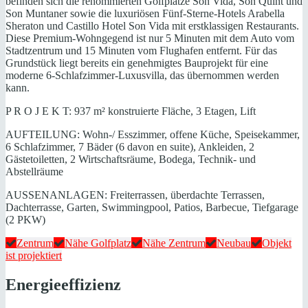
befinden sich die renommierten Golfplätze Son Vida, Son Quint und
Son Muntaner sowie die luxuriösen Fünf-Sterne-Hotels Arabella
Sheraton und Castillo Hotel Son Vida mit erstklassigen Restaurants.
Diese Premium-Wohngegend ist nur 5 Minuten mit dem Auto vom
Stadtzentrum und 15 Minuten vom Flughafen entfernt. Für das
Grundstück liegt bereits ein genehmigtes Bauprojekt für eine
moderne 6-Schlafzimmer-Luxusvilla, das übernommen werden
kann.
P R O J E K T: 937 m² konstruierte Fläche, 3 Etagen, Lift
AUFTEILUNG: Wohn-/ Esszimmer, offene Küche, Speisekammer,
6 Schlafzimmer, 7 Bäder (6 davon en suite), Ankleiden, 2
Gästetoiletten, 2 Wirtschaftsräume, Bodega, Technik- und
Abstellräume
AUSSENANLAGEN: Freiterrassen, überdachte Terrassen,
Dachterrasse, Garten, Swimmingpool, Patios, Barbecue, Tiefgarage
(2 PKW)
Zentrum
Nähe Golfplatz
Nähe Zentrum
Neubau
Objekt
ist projektiert
Energieeffizienz