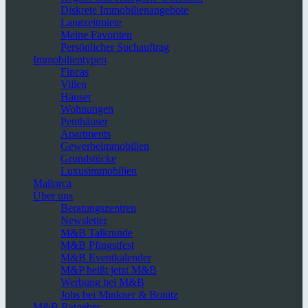
Diskrete Immobilienangebote
Langzeitmiete
Meine Favoriten
Persönlicher Suchauftrag
Immobilientypen
Fincas
Villen
Häuser
Wohnungen
Penthäuser
Apartments
Gewerbeimmobilien
Grundstücke
Luxusimmobilien
Mallorca
Über uns
Beratungszentren
Newsletter
M&B Talkrunde
M&B Pfingstfest
M&B Eventkalender
M&P heißt jetzt M&B
Werbung bei M&B
Jobs bei Minkner & Bonitz
M&B Ratgeber