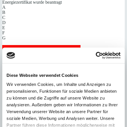
Energiezertifikat wurde beantragt
A
B
C
D
E
F
G
Steuern beim Immobilienkauf auf Mallorca!
Zuständiges Büro
OFICINA PALMA & SON VIDA | Dustin Wolff
0034971425016
Diese Webseite verwendet Cookies
Haftungs- und Courtageklausel
Wir verwenden Cookies, um Inhalte und Anzeigen zu
personalisieren, Funktionen für soziale Medien anbieten
Alle Angaben basieren auf Informationen und Daten, die uns vom
zu können und die Zugriffe auf unsere Website zu
Verkäufer/Auftraggeber zur Verfügung gestellt wurden. Minkner &
analysieren. Außerdem geben wir Informationen zu Ihrer
Partner übernimmt keinerlei Garantie für Vollständigkeit, Richtigkeit
und Aktualität der Angaben und Legalität der Immobilie. Die
Verwendung unserer Website an unsere Partner für
angegebenen Preise enthalten nicht die vom Käufer zu tragenden
soziale Medien, Werbung und Analysen weiter. Unsere
Nebenkosten wie Steuern, Notar-, Grundbuch- und Gestoriakosten.
Partner führen diese Informationen möglicherweise mit