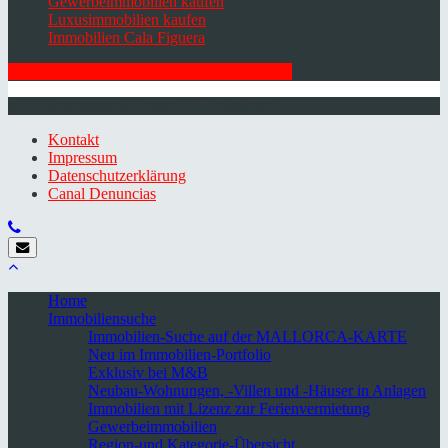
Gewerbeimmobilien kaufen
Luxusimmobilien kaufen
Immobilien Cala Figuera
HIER ZUM NEWSLETTER ANMELDEN
© 2026 Minkner & Bonitz S.L. | Mallorca
Kontakt
Impressum
Datenschutzerklärung
Canal Denuncias
Home
Immobiliensuche
Immobilien-Suche auf der MALLORCA-KARTE
Neu im Immobilien-Portfolio
Exklusiv bei M&B
Neubau-Wohnungen, -Villen und -Häuser in Anlagen
Immobilien mit Lizenz zur Ferienvermietung
Gewerbeimmobilien
Region-und Kategorie-Übersicht