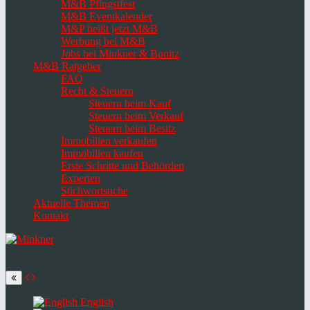
M&B Pfingstfest
M&B Eventkalender
M&P heißt jetzt M&B
Werbung bei M&B
Jobs bei Minkner & Bonitz
M&B Ratgeber
FAQ
Recht & Steuern
Steuern beim Kauf
Steuern beim Verkauf
Steuern beim Besitz
Immobilien verkaufen
Immobilien kaufen
Erste Schritte und Behörden
Experten
Stichwortsuche
Aktuelle Themen
Kontakt
Navigation
umschalten
Select
language
English