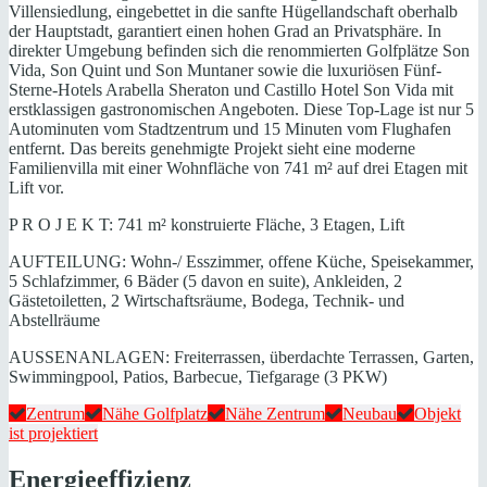
Villensiedlung, eingebettet in die sanfte Hügellandschaft oberhalb
der Hauptstadt, garantiert einen hohen Grad an Privatsphäre. In
direkter Umgebung befinden sich die renommierten Golfplätze Son
Vida, Son Quint und Son Muntaner sowie die luxuriösen Fünf-
Sterne-Hotels Arabella Sheraton und Castillo Hotel Son Vida mit
erstklassigen gastronomischen Angeboten. Diese Top-Lage ist nur 5
Autominuten vom Stadtzentrum und 15 Minuten vom Flughafen
entfernt. Das bereits genehmigte Projekt sieht eine moderne
Familienvilla mit einer Wohnfläche von 741 m² auf drei Etagen mit
Lift vor.
P R O J E K T: 741 m² konstruierte Fläche, 3 Etagen, Lift
AUFTEILUNG: Wohn-/ Esszimmer, offene Küche, Speisekammer,
5 Schlafzimmer, 6 Bäder (5 davon en suite), Ankleiden, 2
Gästetoiletten, 2 Wirtschaftsräume, Bodega, Technik- und
Abstellräume
AUSSENANLAGEN: Freiterrassen, überdachte Terrassen, Garten,
Swimmingpool, Patios, Barbecue, Tiefgarage (3 PKW)
Zentrum
Nähe Golfplatz
Nähe Zentrum
Neubau
Objekt
ist projektiert
Energieeffizienz