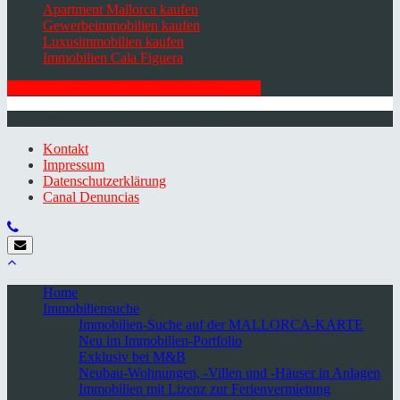
Apartment Mallorca kaufen
Gewerbeimmobilien kaufen
Luxusimmobilien kaufen
Immobilien Cala Figuera
HIER ZUM NEWSLETTER ANMELDEN
© 2026 Minkner & Bonitz S.L. | Mallorca
Kontakt
Impressum
Datenschutzerklärung
Canal Denuncias
Home
Immobiliensuche
Immobilien-Suche auf der MALLORCA-KARTE
Neu im Immobilien-Portfolio
Exklusiv bei M&B
Neubau-Wohnungen, -Villen und -Häuser in Anlagen
Immobilien mit Lizenz zur Ferienvermietung