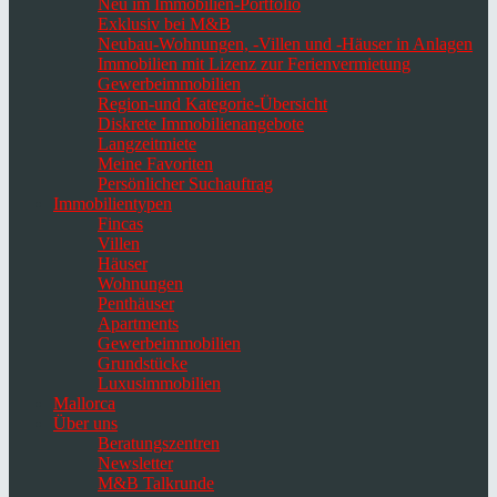
Neu im Immobilien-Portfolio
Exklusiv bei M&B
Neubau-Wohnungen, -Villen und -Häuser in Anlagen
Immobilien mit Lizenz zur Ferienvermietung
Gewerbeimmobilien
Region-und Kategorie-Übersicht
Diskrete Immobilienangebote
Langzeitmiete
Meine Favoriten
Persönlicher Suchauftrag
Immobilientypen
Fincas
Villen
Häuser
Wohnungen
Penthäuser
Apartments
Gewerbeimmobilien
Grundstücke
Luxusimmobilien
Mallorca
Über uns
Beratungszentren
Newsletter
M&B Talkrunde