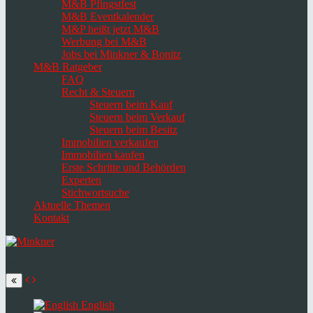
M&B Pfingstfest
M&B Eventkalender
M&P heißt jetzt M&B
Werbung bei M&B
Jobs bei Minkner & Bonitz
M&B Ratgeber
FAQ
Recht & Steuern
Steuern beim Kauf
Steuern beim Verkauf
Steuern beim Besitz
Immobilien verkaufen
Immobilien kaufen
Erste Schritte und Behörden
Experten
Stichwortsuche
Aktuelle Themen
Kontakt
Navigation
umschalten
Select
language
English