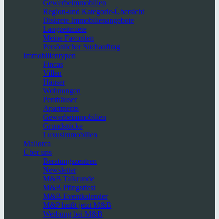
Gewerbeimmobilien
Region-und Kategorie-Übersicht
Diskrete Immobilienangebote
Langzeitmiete
Meine Favoriten
Persönlicher Suchauftrag
Immobilientypen
Fincas
Villen
Häuser
Wohnungen
Penthäuser
Apartments
Gewerbeimmobilien
Grundstücke
Luxusimmobilien
Mallorca
Über uns
Beratungszentren
Newsletter
M&B Talkrunde
M&B Pfingstfest
M&B Eventkalender
M&P heißt jetzt M&B
Werbung bei M&B