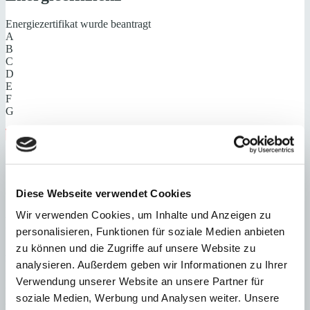
Energiezertifikat wurde beantragt
A
B
C
D
E
F
G
Steuern beim Immobilienkauf auf Mallorca!
Zuständiges Büro
Diese Webseite verwendet Cookies
OFICINA PALMA & SON VIDA | Dustin Wolff
0034971425016
Wir verwenden Cookies, um Inhalte und Anzeigen zu
Haftungs- und Courtageklausel
personalisieren, Funktionen für soziale Medien anbieten
zu können und die Zugriffe auf unsere Website zu
Alle Angaben basieren auf Informationen und Daten, die uns vom
analysieren. Außerdem geben wir Informationen zu Ihrer
Verkäufer/Auftraggeber zur Verfügung gestellt wurden. Minkner &
Partner übernimmt keinerlei Garantie für Vollständigkeit, Richtigkeit
Verwendung unserer Website an unsere Partner für
und Aktualität der Angaben und Legalität der Immobilie. Die
soziale Medien, Werbung und Analysen weiter. Unsere
angegebenen Preise enthalten nicht die vom Käufer zu tragenden