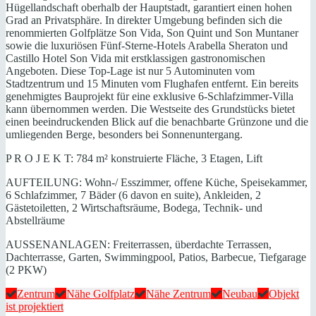
Hügellandschaft oberhalb der Hauptstadt, garantiert einen hohen
Grad an Privatsphäre. In direkter Umgebung befinden sich die
renommierten Golfplätze Son Vida, Son Quint und Son Muntaner
sowie die luxuriösen Fünf-Sterne-Hotels Arabella Sheraton und
Castillo Hotel Son Vida mit erstklassigen gastronomischen
Angeboten. Diese Top-Lage ist nur 5 Autominuten vom
Stadtzentrum und 15 Minuten vom Flughafen entfernt. Ein bereits
genehmigtes Bauprojekt für eine exklusive 6-Schlafzimmer-Villa
kann übernommen werden. Die Westseite des Grundstücks bietet
einen beeindruckenden Blick auf die benachbarte Grünzone und die
umliegenden Berge, besonders bei Sonnenuntergang.
P R O J E K T: 784 m² konstruierte Fläche, 3 Etagen, Lift
AUFTEILUNG: Wohn-/ Esszimmer, offene Küche, Speisekammer,
6 Schlafzimmer, 7 Bäder (6 davon en suite), Ankleiden, 2
Gästetoiletten, 2 Wirtschaftsräume, Bodega, Technik- und
Abstellräume
AUSSENANLAGEN: Freiterrassen, überdachte Terrassen,
Dachterrasse, Garten, Swimmingpool, Patios, Barbecue, Tiefgarage
(2 PKW)
Zentrum
Nähe Golfplatz
Nähe Zentrum
Neubau
Objekt
ist projektiert