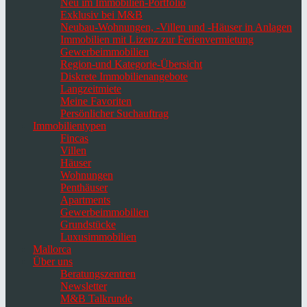
Neu im Immobilien-Portfolio
Exklusiv bei M&B
Neubau-Wohnungen, -Villen und -Häuser in Anlagen
Immobilien mit Lizenz zur Ferienvermietung
Gewerbeimmobilien
Region-und Kategorie-Übersicht
Diskrete Immobilienangebote
Langzeitmiete
Meine Favoriten
Persönlicher Suchauftrag
Immobilientypen
Fincas
Villen
Häuser
Wohnungen
Penthäuser
Apartments
Gewerbeimmobilien
Grundstücke
Luxusimmobilien
Mallorca
Über uns
Beratungszentren
Newsletter
M&B Talkrunde