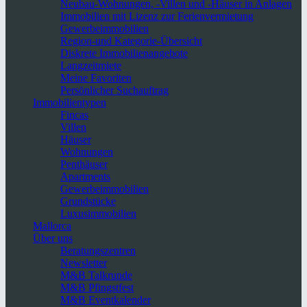
Neubau-Wohnungen, -Villen und -Häuser in Anlagen
Immobilien mit Lizenz zur Ferienvermietung
Gewerbeimmobilien
Region-und Kategorie-Übersicht
Diskrete Immobilienangebote
Langzeitmiete
Meine Favoriten
Persönlicher Suchauftrag
Immobilientypen
Fincas
Villen
Häuser
Wohnungen
Penthäuser
Apartments
Gewerbeimmobilien
Grundstücke
Luxusimmobilien
Mallorca
Über uns
Beratungszentren
Newsletter
M&B Talkrunde
M&B Pfingstfest
M&B Eventkalender