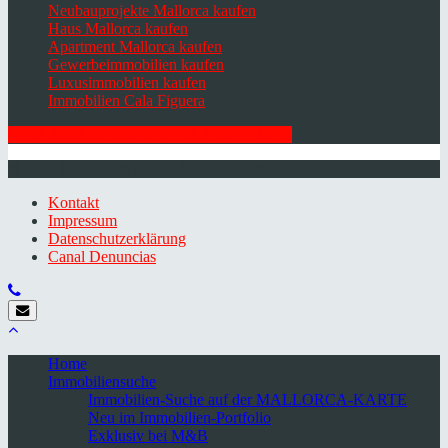
Neubauprojekte Mallorca kaufen
Haus Mallorca kaufen
Apartment Mallorca kaufen
Gewerbeimmobilien kaufen
Luxusimmobilien kaufen
Immobilien Cala Figuera
HIER ZUM NEWSLETTER ANMELDEN
© 2026 Minkner & Bonitz S.L. | Mallorca
Kontakt
Impressum
Datenschutzerklärung
Canal Denuncias
Home
Immobiliensuche
Immobilien-Suche auf der MALLORCA-KARTE
Neu im Immobilien-Portfolio
Exklusiv bei M&B