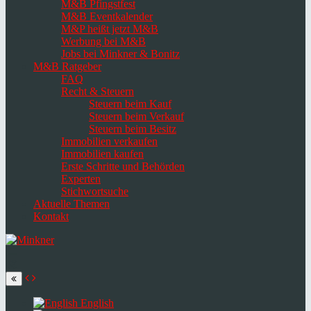
M&B Pfingstfest
M&B Eventkalender
M&P heißt jetzt M&B
Werbung bei M&B
Jobs bei Minkner & Bonitz
M&B Ratgeber
FAQ
Recht & Steuern
Steuern beim Kauf
Steuern beim Verkauf
Steuern beim Besitz
Immobilien verkaufen
Immobilien kaufen
Erste Schritte und Behörden
Experten
Stichwortsuche
Aktuelle Themen
Kontakt
Navigation
umschalten
Select
language
English