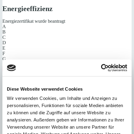
Energieeffizienz
Energiezertifikat wurde beantragt
A
B
C
D
E
F
G
Steuern beim Immobilienkauf auf Mallorca!
Zuständiges Büro
Diese Webseite verwendet Cookies
OFICINA PALMA & SON VIDA | Dustin Wolff
0034971425016
Wir verwenden Cookies, um Inhalte und Anzeigen zu
personalisieren, Funktionen für soziale Medien anbieten
Haftungs- und Courtageklausel
zu können und die Zugriffe auf unsere Website zu
analysieren. Außerdem geben wir Informationen zu Ihrer
Alle Angaben basieren auf Informationen und Daten, die uns vom
Verkäufer/Auftraggeber zur Verfügung gestellt wurden. Minkner &
Verwendung unserer Website an unsere Partner für
Partner übernimmt keinerlei Garantie für Vollständigkeit, Richtigkeit