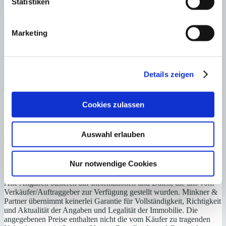
Statistiken
Marketing
Details zeigen
Cookies zulassen
Zuständiges Büro
OFICINA CENTRAL SANTA PONSA | Andrin Vögeli
Auswahl erlauben
0034971695255
Haftungs- und Courtageklausel
Nur notwendige Cookies
Alle Angaben basieren auf Informationen und Daten, die uns vom
Verkäufer/Auftraggeber zur Verfügung gestellt wurden. Minkner &
Partner übernimmt keinerlei Garantie für Vollständigkeit, Richtigkeit
und Aktualität der Angaben und Legalität der Immobilie. Die
angegebenen Preise enthalten nicht die vom Käufer zu tragenden