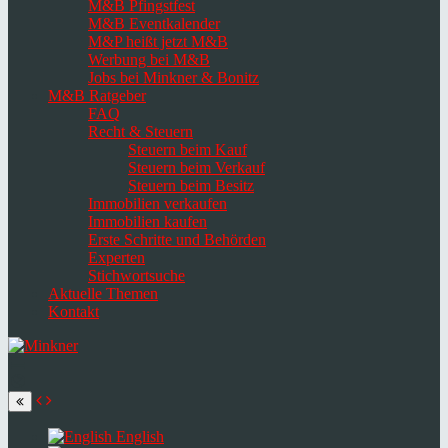
M&B Pfingstfest
M&B Eventkalender
M&P heißt jetzt M&B
Werbung bei M&B
Jobs bei Minkner & Bonitz
M&B Ratgeber
FAQ
Recht & Steuern
Steuern beim Kauf
Steuern beim Verkauf
Steuern beim Besitz
Immobilien verkaufen
Immobilien kaufen
Erste Schritte und Behörden
Experten
Stichwortsuche
Aktuelle Themen
Kontakt
Navigation
umschalten
Select
language
English