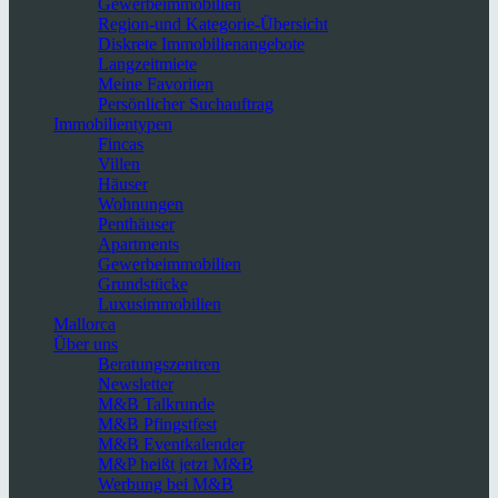
Gewerbeimmobilien
Region-und Kategorie-Übersicht
Diskrete Immobilienangebote
Langzeitmiete
Meine Favoriten
Persönlicher Suchauftrag
Immobilientypen
Fincas
Villen
Häuser
Wohnungen
Penthäuser
Apartments
Gewerbeimmobilien
Grundstücke
Luxusimmobilien
Mallorca
Über uns
Beratungszentren
Newsletter
M&B Talkrunde
M&B Pfingstfest
M&B Eventkalender
M&P heißt jetzt M&B
Werbung bei M&B