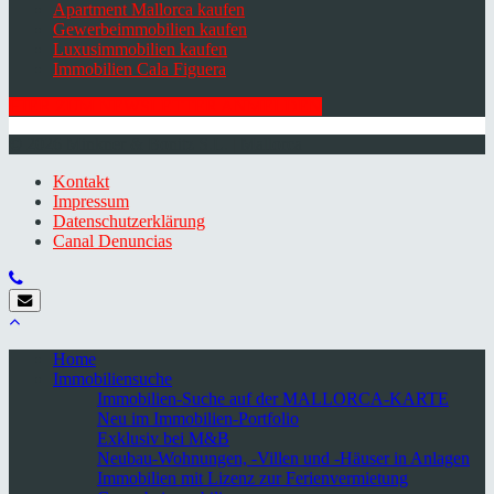
Apartment Mallorca kaufen
Gewerbeimmobilien kaufen
Luxusimmobilien kaufen
Immobilien Cala Figuera
HIER ZUM NEWSLETTER ANMELDEN
© 2026 Minkner & Bonitz S.L. | Mallorca
Kontakt
Impressum
Datenschutzerklärung
Canal Denuncias
Home
Immobiliensuche
Immobilien-Suche auf der MALLORCA-KARTE
Neu im Immobilien-Portfolio
Exklusiv bei M&B
Neubau-Wohnungen, -Villen und -Häuser in Anlagen
Immobilien mit Lizenz zur Ferienvermietung