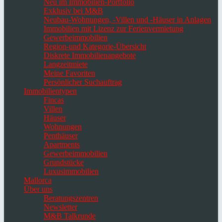
Neu im Immobilien-Portfolio
Exklusiv bei M&B
Neubau-Wohnungen, -Villen und -Häuser in Anlagen
Immobilien mit Lizenz zur Ferienvermietung
Gewerbeimmobilien
Region-und Kategorie-Übersicht
Diskrete Immobilienangebote
Langzeitmiete
Meine Favoriten
Persönlicher Suchauftrag
Immobilientypen
Fincas
Villen
Häuser
Wohnungen
Penthäuser
Apartments
Gewerbeimmobilien
Grundstücke
Luxusimmobilien
Mallorca
Über uns
Beratungszentren
Newsletter
M&B Talkrunde