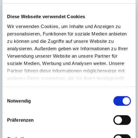
Wohn-/Esszimmer, offene Küche, Gästetoilette, Zugang zum
Poolbereich und Dachterrasse mit BBQ
Untere Ebene: Doppelgarage, Technik- und Abstellräume,
Diese Webseite verwendet Cookies
Mehrzweckräume (für Heimkino, Fitnessraum usw.)
Wir verwenden Cookies, um Inhalte und Anzeigen zu
Separates Poolhaus mit Gästestudio, Bad und Abstellraum
personalisieren, Funktionen für soziale Medien anbieten
zu können und die Zugriffe auf unsere Website zu
Nähe Strand
Nähe Golfplatz
Gäste-WC
Massivbauweise
analysieren. Außerdem geben wir Informationen zu Ihrer
neuwertig
Personenaufzug
Meerblick
Sporteinrichtungen
Abstellraum
Swimmingpool
Verwendung unserer Website an unsere Partner für
soziale Medien, Werbung und Analysen weiter. Unsere
Energieeffizienz
Partner führen diese Informationen möglicherweise mit
weiteren Daten zusammen, die Sie ihnen bereitgestellt
A
haben oder die sie im Rahmen Ihrer Nutzung der Dienste
B
C
gesammelt haben.
Einwilligungsauswahl
D
Notwendig
E
F
G
Präferenzen
Steuern beim Immobilienkauf auf Mallorca!
Video-26808