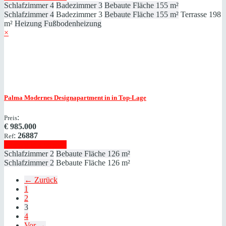
Schlafzimmer
4
Badezimmer
3
Bebaute Fläche
155 m²
Schlafzimmer
4
Badezimmer
3
Bebaute Fläche
155 m²
Terrasse
198
m²
Heizung
Fußbodenheizung
×
Palma
Modernes Designapartment in in Top-Lage
:
Preis
€
985.000
:
26887
Ref
Immobilie anzeigen
Schlafzimmer
2
Bebaute Fläche
126 m²
Schlafzimmer
2
Bebaute Fläche
126 m²
← Zurück
1
2
3
4
Vor →