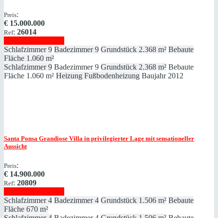
:
Preis
€
15.000.000
:
26014
Ref
Immobilie anzeigen
Schlafzimmer
9
Badezimmer
9
Grundstück
2.368 m²
Bebaute
Fläche
1.060 m²
Schlafzimmer
9
Badezimmer
9
Grundstück
2.368 m²
Bebaute
Fläche
1.060 m²
Heizung
Fußbodenheizung
Baujahr
2012
Santa Ponsa
Grandiose Villa in privilegierter Lage mit sensationeller
Aussicht
:
Preis
€
14.900.000
:
20809
Ref
Immobilie anzeigen
Schlafzimmer
4
Badezimmer
4
Grundstück
1.506 m²
Bebaute
Fläche
670 m²
Schlafzimmer
4
Badezimmer
4
Grundstück
1.506 m²
Bebaute