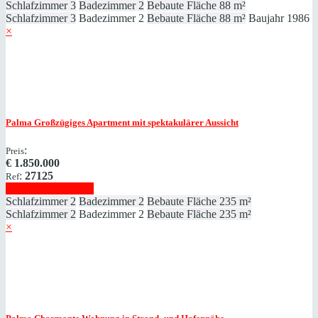
Schlafzimmer
3
Badezimmer
2
Bebaute Fläche
88 m²
Schlafzimmer
3
Badezimmer
2
Bebaute Fläche
88 m²
Baujahr
1986
×
Palma
Großzügiges Apartment mit spektakulärer Aussicht
:
Preis
€
1.850.000
:
27125
Ref
Immobilie anzeigen
Schlafzimmer
2
Badezimmer
2
Bebaute Fläche
235 m²
Schlafzimmer
2
Badezimmer
2
Bebaute Fläche
235 m²
×