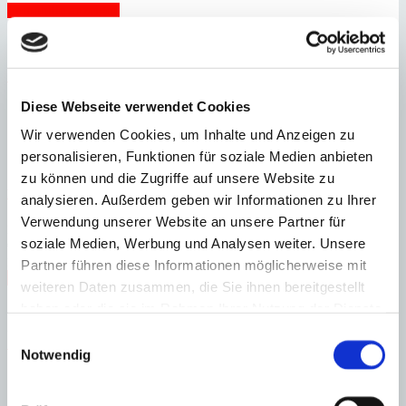
Immobilie anzeigen
Schlafzimmer
3
Badezimmer
3
Bebaute Fläche
351 m²
Schlafzimmer
3
Badezimmer
3
Bebaute Fläche
351 m²
Baujahr
1989
×
Diese Webseite verwendet Cookies
Wir verwenden Cookies, um Inhalte und Anzeigen zu
personalisieren, Funktionen für soziale Medien anbieten
zu können und die Zugriffe auf unsere Website zu
Palma
Luxus-Penthaus in hervorragender Lage
analysieren. Außerdem geben wir Informationen zu Ihrer
Verwendung unserer Website an unsere Partner für
:
Preis
soziale Medien, Werbung und Analysen weiter. Unsere
€
2.100.000
:
20326
Ref
Partner führen diese Informationen möglicherweise mit
Immobilie anzeigen
weiteren Daten zusammen, die Sie ihnen bereitgestellt
Schlafzimmer
3
Badezimmer
2
Bebaute Fläche
206 m²
haben oder die sie im Rahmen Ihrer Nutzung der Dienste
Schlafzimmer
3
Badezimmer
2
Bebaute Fläche
206 m²
Heizung
Zentralheizung
Baujahr
1991
gesammelt haben.
Einwilligungsauswahl
×
Notwendig