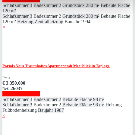
Schlafzimmer
3
Badezimmer
2
Grundstück
280 m²
Bebaute Fläche
120 m²
Schlafzimmer
3
Badezimmer
2
Grundstück
280 m²
Bebaute Fläche
120 m²
Heizung
Zentralheizung
Baujahr
1994
×
Portals Nous
Traumhaftes Apartment mit Meerblick in Toplage
:
Preis
€
3.350.000
:
26037
Ref
Immobilie anzeigen
Schlafzimmer
3
Badezimmer
2
Bebaute Fläche
98 m²
Schlafzimmer
3
Badezimmer
2
Bebaute Fläche
98 m²
Heizung
Fußbodenheizung
Baujahr
1987
×