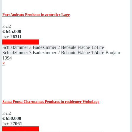
Port Andratx
Penthaus in zentraler Lage
:
Preis
€
645.000
:
26311
Ref
Immobilie anzeigen
Schlafzimmer
3
Badezimmer
2
Bebaute Fläche
124 m²
Schlafzimmer
3
Badezimmer
2
Bebaute Fläche
124 m²
Baujahr
1994
×
Santa Ponsa
Charmantes Penthaus in residenter Wohnlage
:
Preis
€
650.000
:
27061
Ref
Immobilie anzeigen