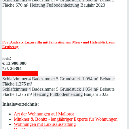
Fläche
670 m²
Heizung
Fußbodenheizung
Baujahr
2023
Port Andratx
Luxusvilla mit fantastischem Meer- und Hafenblick zum
Erstbezug
:
Preis
€
13.900.000
:
26394
Ref
Immobilie anzeigen
Schlafzimmer
4
Badezimmer
5
Grundstück
1.054 m²
Bebaute
Fläche
1.275 m²
Schlafzimmer
4
Badezimmer
5
Grundstück
1.054 m²
Bebaute
Fläche
1.275 m²
Heizung
Fußbodenheizung
Baujahr
2022
Inhaltsverzeichnis:
Art der Wohnungen auf Mallorca
Minkner & Bonitz - langjähriger Experte für Wohnungen
Wohnungen mit Luxusausstattung