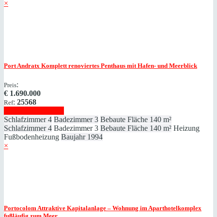
×
Port Andratx
Komplett renoviertes Penthaus mit Hafen- und Meerblick
:
Preis
€
1.690.000
:
25568
Ref
Immobilie anzeigen
Schlafzimmer
4
Badezimmer
3
Bebaute Fläche
140 m²
Schlafzimmer
4
Badezimmer
3
Bebaute Fläche
140 m²
Heizung
Fußbodenheizung
Baujahr
1994
×
Portocolom
Attraktive Kapitalanlage – Wohnung im Aparthotelkomplex
fußläufig zum Meer