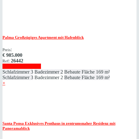
Palma
Großzügiges Apartment mit Hafenblick
:
Preis
€
985.000
:
26442
Ref
Immobilie anzeigen
Schlafzimmer
3
Badezimmer
2
Bebaute Fläche
169 m²
Schlafzimmer
3
Badezimmer
2
Bebaute Fläche
169 m²
×
Santa Ponsa
Exklusives Penthaus in zentrumsnaher Residenz mit
Panoramablick