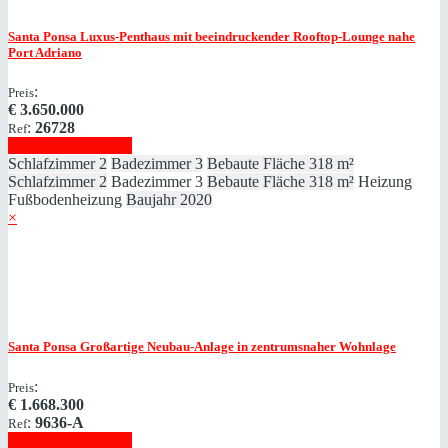
Santa Ponsa
Luxus-Penthaus mit beeindruckender Rooftop-Lounge nahe
Port Adriano
:
Preis
€
3.650.000
:
26728
Ref
Immobilie anzeigen
Schlafzimmer
2
Badezimmer
3
Bebaute Fläche
318 m²
Schlafzimmer
2
Badezimmer
3
Bebaute Fläche
318 m²
Heizung
Fußbodenheizung
Baujahr
2020
×
Santa Ponsa
Großartige Neubau-Anlage in zentrumsnaher Wohnlage
:
Preis
€
1.668.300
:
9636-A
Ref
Immobilie anzeigen