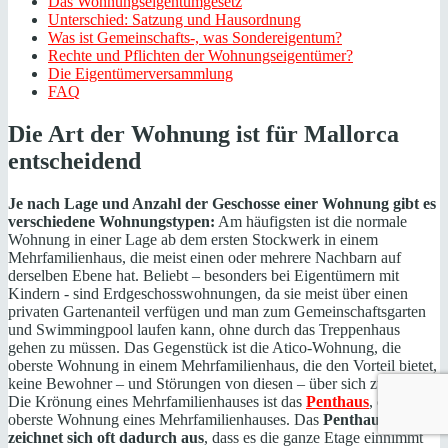
Das Wohnungseigentumgesetz
Unterschied: Satzung und Hausordnung
Was ist Gemeinschafts-, was Sondereigentum?
Rechte und Pflichten der Wohnungseigentümer?
Die Eigentümerversammlung
FAQ
Die Art der Wohnung ist für Mallorca
entscheidend
Je nach Lage und Anzahl der Geschosse einer
Wohnung
gibt es
verschiedene Wohnungstypen:
Am häufigsten ist die normale
Wohnung in einer Lage ab dem ersten Stockwerk in einem
Mehrfamilienhaus, die meist einen oder mehrere Nachbarn auf
derselben Ebene hat. Beliebt – besonders bei Eigentümern mit
Kindern - sind Erdgeschosswohnungen, da sie meist über einen
privaten Gartenanteil verfügen und man zum Gemeinschaftsgarten
und Swimmingpool laufen kann, ohne durch das Treppenhaus
gehen zu müssen. Das Gegenstück ist die Atico-Wohnung, die
oberste Wohnung in einem Mehrfamilienhaus, die den Vorteil bietet,
keine Bewohner – und Störungen von diesen – über sich zu haben.
Die Krönung eines Mehrfamilienhauses ist das
Penthaus
, die
oberste Wohnung eines Mehrfamilienhauses. Das
Penthaus
zeichnet sich oft dadurch aus
, dass es die ganze Etage einnimmt