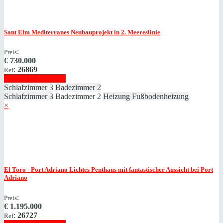
Sant Elm
Mediterranes Neubauprojekt in 2. Meereslinie
:
Preis
€
730.000
:
26869
Ref
Immobilie anzeigen
Schlafzimmer
3
Badezimmer
2
Schlafzimmer
3
Badezimmer
2
Heizung
Fußbodenheizung
×
El Toro - Port Adriano
Lichtes Penthaus mit fantastischer Aussicht bei Port
Adriano
:
Preis
€
1.195.000
:
26727
Ref