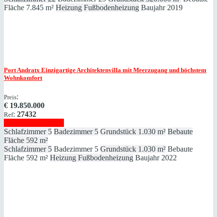
Fläche
7.845 m²
Heizung
Fußbodenheizung
Baujahr
2019
Port Andratx
Einzigartige Architektenvilla mit Meerzugang und höchstem
Wohnkomfort
:
Preis
€
19.850.000
:
27432
Ref
Immobilie anzeigen
Schlafzimmer
5
Badezimmer
5
Grundstück
1.030 m²
Bebaute
Fläche
592 m²
Schlafzimmer
5
Badezimmer
5
Grundstück
1.030 m²
Bebaute
Fläche
592 m²
Heizung
Fußbodenheizung
Baujahr
2022