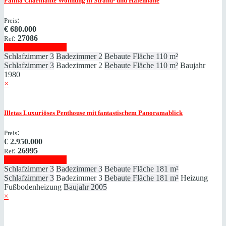
Palma
Charmante Wohnung in Strand- und Hafennähe
:
Preis
€
680.000
:
27086
Ref
Immobilie anzeigen
Schlafzimmer
3
Badezimmer
2
Bebaute Fläche
110 m²
Schlafzimmer
3
Badezimmer
2
Bebaute Fläche
110 m²
Baujahr
1980
×
Illetas
Luxuriöses Penthouse mit fantastischem Panoramablick
:
Preis
€
2.950.000
:
26995
Ref
Immobilie anzeigen
Schlafzimmer
3
Badezimmer
3
Bebaute Fläche
181 m²
Schlafzimmer
3
Badezimmer
3
Bebaute Fläche
181 m²
Heizung
Fußbodenheizung
Baujahr
2005
×