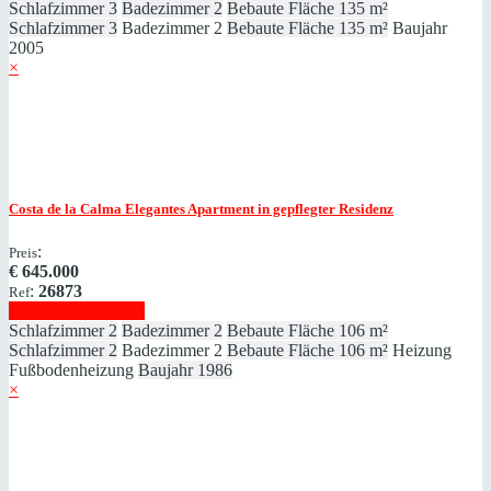
Schlafzimmer
3
Badezimmer
2
Bebaute Fläche
135 m²
Schlafzimmer
3
Badezimmer
2
Bebaute Fläche
135 m²
Baujahr
2005
×
Costa de la Calma
Elegantes Apartment in gepflegter Residenz
:
Preis
€
645.000
:
26873
Ref
Immobilie anzeigen
Schlafzimmer
2
Badezimmer
2
Bebaute Fläche
106 m²
Schlafzimmer
2
Badezimmer
2
Bebaute Fläche
106 m²
Heizung
Fußbodenheizung
Baujahr
1986
×