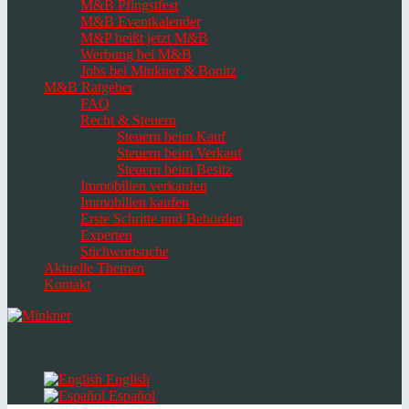
M&B Pfingstfest
M&B Eventkalender
M&P heißt jetzt M&B
Werbung bei M&B
Jobs bei Minkner & Bonitz
M&B Ratgeber
FAQ
Recht & Steuern
Steuern beim Kauf
Steuern beim Verkauf
Steuern beim Besitz
Immobilien verkaufen
Immobilien kaufen
Erste Schritte und Behörden
Experten
Stichwortsuche
Aktuelle Themen
Kontakt
Navigation
umschalten
Select
language
English
Español