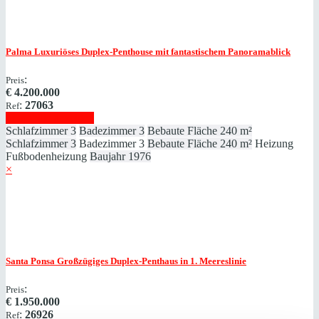
Palma
Luxuriöses Duplex-Penthouse mit fantastischem Panoramablick
:
Preis
€
4.200.000
:
27063
Ref
Immobilie anzeigen
Schlafzimmer
3
Badezimmer
3
Bebaute Fläche
240 m²
Schlafzimmer
3
Badezimmer
3
Bebaute Fläche
240 m²
Heizung
Fußbodenheizung
Baujahr
1976
×
Santa Ponsa
Großzügiges Duplex-Penthaus in 1. Meereslinie
:
Preis
€
1.950.000
:
26926
Ref