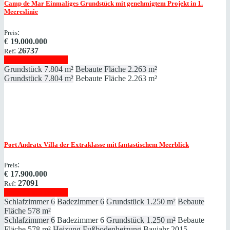
Camp de Mar
Einmaliges Grundstück mit genehmigtem Projekt in 1.
Meereslinie
:
Preis
€
19.000.000
:
26737
Ref
Immobilie anzeigen
Grundstück
7.804 m²
Bebaute Fläche
2.263 m²
Grundstück
7.804 m²
Bebaute Fläche
2.263 m²
Port Andratx
Villa der Extraklasse mit fantastischem Meerblick
:
Preis
€
17.900.000
:
27091
Ref
Immobilie anzeigen
Schlafzimmer
6
Badezimmer
6
Grundstück
1.250 m²
Bebaute
Fläche
578 m²
Schlafzimmer
6
Badezimmer
6
Grundstück
1.250 m²
Bebaute
Fläche
578 m²
Heizung
Fußbodenheizung
Baujahr
2015