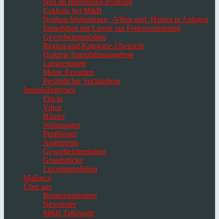
Neu im Immobilien-Portfolio
Exklusiv bei M&B
Neubau-Wohnungen, -Villen und -Häuser in Anlagen
Immobilien mit Lizenz zur Ferienvermietung
Gewerbeimmobilien
Region-und Kategorie-Übersicht
Diskrete Immobilienangebote
Langzeitmiete
Meine Favoriten
Persönlicher Suchauftrag
Immobilientypen
Fincas
Villen
Häuser
Wohnungen
Penthäuser
Apartments
Gewerbeimmobilien
Grundstücke
Luxusimmobilien
Mallorca
Über uns
Beratungszentren
Newsletter
M&B Talkrunde