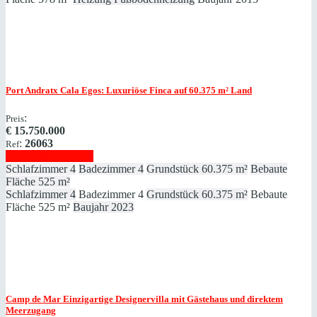
Port Andratx
Cala Egos: Luxuriöse Finca auf 60.375 ​​​​​​​m² Land
:
Preis
€
15.750.000
:
26063
Ref
Immobilie anzeigen
Schlafzimmer
4
Badezimmer
4
Grundstück
60.375 m²
Bebaute
Fläche
525 m²
Schlafzimmer
4
Badezimmer
4
Grundstück
60.375 m²
Bebaute
Fläche
525 m²
Baujahr
2023
Camp de Mar
Einzigartige Designervilla mit Gästehaus und direktem
Meerzugang