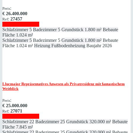
:
Preis
€
26.400.000
:
27457
Ref
Immobilie anzeigen
Schlafzimmer
5
Badezimmer
5
Grundstück
1.800 m²
Bebaute
Fläche
1.024 m²
Schlafzimmer
5
Badezimmer
5
Grundstück
1.800 m²
Bebaute
Fläche
1.024 m²
Heizung
Fußbodenheizung
Baujahr
2026
Llucmajor
Repräsentatives Anwesen als Privatresidenz mit fantastischem
Weitblick
:
Preis
€
25.000.000
:
27071
Ref
Immobilie anzeigen
Schlafzimmer
22
Badezimmer
25
Grundstück
320.000 m²
Bebaute
Fläche
7.845 m²
Schlafzimmer
22
Badezimmer
25
Grundstück
320.000 m²
Bebaute