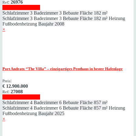
:
26976
Ref
Immobilie anzeigen
Schlafzimmer
3
Badezimmer
3
Bebaute Fläche
182 m²
Schlafzimmer
3
Badezimmer
3
Bebaute Fläche
182 m²
Heizung
Fußbodenheizung
Baujahr
2008
×
Port Andratx
“The Villa” – einzigartiges Penthaus in bester Hafenlage
:
Preis
€
12.900.000
:
27008
Ref
Immobilie anzeigen
Schlafzimmer
4
Badezimmer
6
Bebaute Fläche
857 m²
Schlafzimmer
4
Badezimmer
6
Bebaute Fläche
857 m²
Heizung
Fußbodenheizung
Baujahr
2025
×