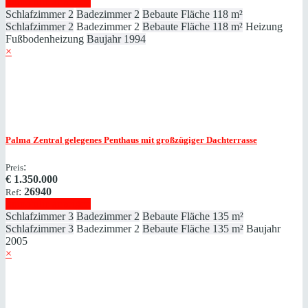
Immobilie anzeigen
Schlafzimmer
2
Badezimmer
2
Bebaute Fläche
118 m²
Schlafzimmer
2
Badezimmer
2
Bebaute Fläche
118 m²
Heizung
Fußbodenheizung
Baujahr
1994
×
Palma
Zentral gelegenes Penthaus mit großzügiger Dachterrasse
:
Preis
€
1.350.000
:
26940
Ref
Immobilie anzeigen
Schlafzimmer
3
Badezimmer
2
Bebaute Fläche
135 m²
Schlafzimmer
3
Badezimmer
2
Bebaute Fläche
135 m²
Baujahr
2005
×