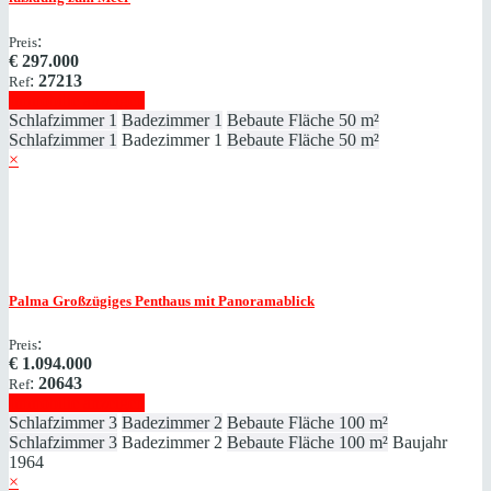
:
Preis
€
297.000
:
27213
Ref
Immobilie anzeigen
Schlafzimmer
1
Badezimmer
1
Bebaute Fläche
50 m²
Schlafzimmer
1
Badezimmer
1
Bebaute Fläche
50 m²
×
Palma
Großzügiges Penthaus mit Panoramablick
:
Preis
€
1.094.000
:
20643
Ref
Immobilie anzeigen
Schlafzimmer
3
Badezimmer
2
Bebaute Fläche
100 m²
Schlafzimmer
3
Badezimmer
2
Bebaute Fläche
100 m²
Baujahr
1964
×