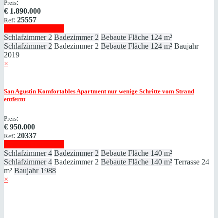
:
Preis
€
1.890.000
:
25557
Ref
Immobilie anzeigen
Schlafzimmer
2
Badezimmer
2
Bebaute Fläche
124 m²
Schlafzimmer
2
Badezimmer
2
Bebaute Fläche
124 m²
Baujahr
2019
×
San Agustin
Komfortables Apartment nur wenige Schritte vom Strand
entfernt
:
Preis
€
950.000
:
20337
Ref
Immobilie anzeigen
Schlafzimmer
4
Badezimmer
2
Bebaute Fläche
140 m²
Schlafzimmer
4
Badezimmer
2
Bebaute Fläche
140 m²
Terrasse
24
m²
Baujahr
1988
×