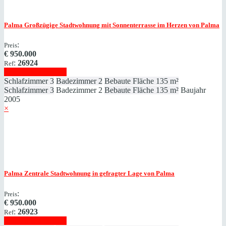
Palma
Großzügige Stadtwohnung mit Sonnenterrasse im Herzen von Palma
:
Preis
€
950.000
:
26924
Ref
Immobilie anzeigen
Schlafzimmer
3
Badezimmer
2
Bebaute Fläche
135 m²
Schlafzimmer
3
Badezimmer
2
Bebaute Fläche
135 m²
Baujahr
2005
×
Palma
Zentrale Stadtwohnung in gefragter Lage von Palma
:
Preis
€
950.000
:
26923
Ref
Immobilie anzeigen