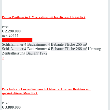
Palma
Penthaus in 1. Meereslinie mit herrlichem Hafenblick
:
Preis
€
2.290.000
:
20444
Ref
Immobilie anzeigen
Schlafzimmer
4
Badezimmer
4
Bebaute Fläche
266 m²
Schlafzimmer
4
Badezimmer
4
Bebaute Fläche
266 m²
Heizung
Zentralheizung
Baujahr
1972
×
Port Andratx
Luxus-Penthaus in kleiner exklusiver Residenz mit
spektakulärem Meerblick
:
Preis
€
3.880.000