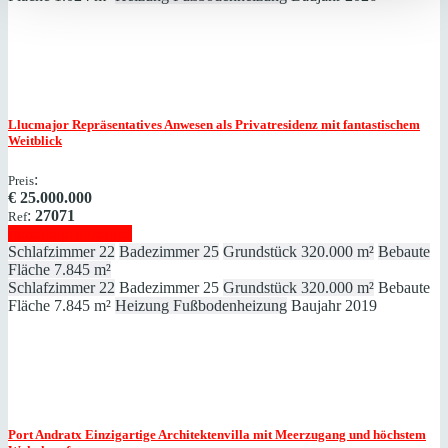
Llucmajor
Repräsentatives Anwesen als Privatresidenz mit fantastischem
Weitblick
:
Preis
€
25.000.000
:
27071
Ref
Immobilie anzeigen
Schlafzimmer
22
Badezimmer
25
Grundstück
320.000 m²
Bebaute
Fläche
7.845 m²
Schlafzimmer
22
Badezimmer
25
Grundstück
320.000 m²
Bebaute
Fläche
7.845 m²
Heizung
Fußbodenheizung
Baujahr
2019
Port Andratx
Einzigartige Architektenvilla mit Meerzugang und höchstem