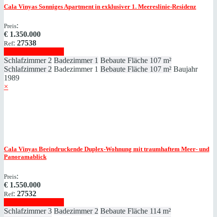
Cala Vinyas
Sonniges Apartment in exklusiver 1. Meereslinie-Residenz
:
Preis
€
1.350.000
:
27538
Ref
Immobilie anzeigen
Schlafzimmer
2
Badezimmer
1
Bebaute Fläche
107 m²
Schlafzimmer
2
Badezimmer
1
Bebaute Fläche
107 m²
Baujahr
1989
×
Cala Vinyas
Beeindruckende Duplex-Wohnung mit traumhaftem Meer- und
Panoramablick
:
Preis
€
1.550.000
:
27532
Ref
Immobilie anzeigen
Schlafzimmer
3
Badezimmer
2
Bebaute Fläche
114 m²