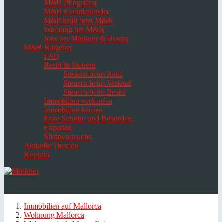
M&B Pfingstfest
M&B Eventkalender
M&P heißt jetzt M&B
Werbung bei M&B
Jobs bei Minkner & Bonitz
M&B Ratgeber
FAQ
Recht & Steuern
Steuern beim Kauf
Steuern beim Verkauf
Steuern beim Besitz
Immobilien verkaufen
Immobilien kaufen
Erste Schritte und Behörden
Experten
Stichwortsuche
Aktuelle Themen
Kontakt
Navigation
umschalten
Select
language
Immobilien auf Mallorca
Wohnung Mallorca