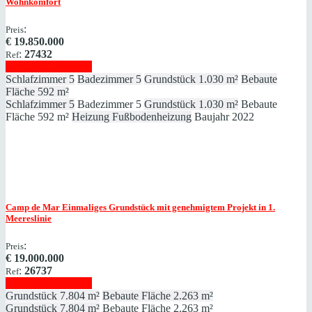
Wohnkomfort
:
Preis
€
19.850.000
:
27432
Ref
Immobilie anzeigen
Schlafzimmer
5
Badezimmer
5
Grundstück
1.030 m²
Bebaute
Fläche
592 m²
Schlafzimmer
5
Badezimmer
5
Grundstück
1.030 m²
Bebaute
Fläche
592 m²
Heizung
Fußbodenheizung
Baujahr
2022
Camp de Mar
Einmaliges Grundstück mit genehmigtem Projekt in 1.
Meereslinie
:
Preis
€
19.000.000
:
26737
Ref
Immobilie anzeigen
Grundstück
7.804 m²
Bebaute Fläche
2.263 m²
Grundstück
7.804 m²
Bebaute Fläche
2.263 m²