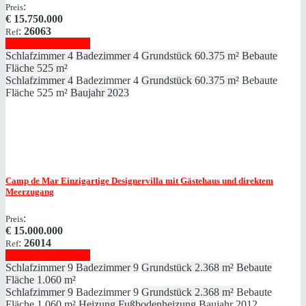
:
Preis
€
15.750.000
:
26063
Ref
Immobilie anzeigen
Schlafzimmer
4
Badezimmer
4
Grundstück
60.375 m²
Bebaute
Fläche
525 m²
Schlafzimmer
4
Badezimmer
4
Grundstück
60.375 m²
Bebaute
Fläche
525 m²
Baujahr
2023
Camp de Mar
Einzigartige Designervilla mit Gästehaus und direktem
Meerzugang
:
Preis
€
15.000.000
:
26014
Ref
Immobilie anzeigen
Schlafzimmer
9
Badezimmer
9
Grundstück
2.368 m²
Bebaute
Fläche
1.060 m²
Schlafzimmer
9
Badezimmer
9
Grundstück
2.368 m²
Bebaute
Fläche
1.060 m²
Heizung
Fußbodenheizung
Baujahr
2012