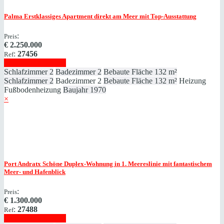
Palma
Erstklassiges Apartment direkt am Meer mit Top-Ausstattung
:
Preis
€
2.250.000
:
27456
Ref
Immobilie anzeigen
Schlafzimmer
2
Badezimmer
2
Bebaute Fläche
132 m²
Schlafzimmer
2
Badezimmer
2
Bebaute Fläche
132 m²
Heizung
Fußbodenheizung
Baujahr
1970
×
Port Andratx
Schöne Duplex-Wohnung in 1. Meereslinie mit fantastischem
Meer- und Hafenblick
:
Preis
€
1.300.000
:
27488
Ref
Immobilie anzeigen