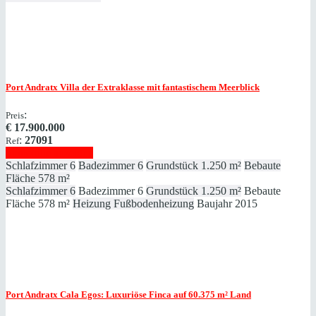
Port Andratx
Villa der Extraklasse mit fantastischem Meerblick
:
Preis
€
17.900.000
:
27091
Ref
Immobilie anzeigen
Schlafzimmer
6
Badezimmer
6
Grundstück
1.250 m²
Bebaute
Fläche
578 m²
Schlafzimmer
6
Badezimmer
6
Grundstück
1.250 m²
Bebaute
Fläche
578 m²
Heizung
Fußbodenheizung
Baujahr
2015
Port Andratx
Cala Egos: Luxuriöse Finca auf 60.375 ​​​​​​​m² Land