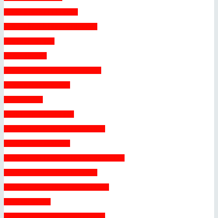
 Energiezertifikat 
 EU-Erbrechtsverordnung 
 Golden Visa 
 Grundbuch 
 Hypotheken Finanzierung 
 Immobilien S.L. 
 Kataster 
 Kauf in Bauphase 
 Kauf durch Minderjährige 
 Kaufnebenkosten 
 Legal, illegal, Bestandschutz 
 Mieten Wohn-Immobilien 
 Mieten Gewerbe-Immobilien 
 Nießbrauch 
 Schenkung von Immobilien 