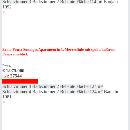
Schlafzimmer
3
Badezimmer
2
Bebaute Fläche
114 m²
Baujahr
1992
×
Santa Ponsa
Sonniges Apartment in 1. Meereslinie mit spektakulärem
Panoramablick
:
Preis
€
1.975.000
:
27544
Ref
Immobilie anzeigen
Schlafzimmer
4
Badezimmer
2
Bebaute Fläche
124 m²
Schlafzimmer
4
Badezimmer
2
Bebaute Fläche
124 m²
Baujahr
1981
×