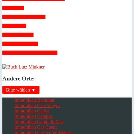
 Steuern 
 Unterverbriefung 
 Verträge 
 Vollmachten 
 Vorkaufsrecht 
 Zwangsversteigerungen 
Andere Orte:
Bitte wählen ▼
Immobilien Bendinat
Immobilien Cala Vinyes
Immobilien Calvià
Immobilien Campos
Immobilien Camp de Mar
Immobilien Cas Catala
Immobilien Costa d’en Blanes