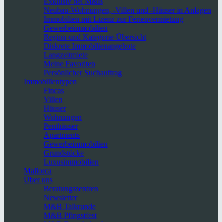
Exklusiv bei M&B
Neubau-Wohnungen, -Villen und -Häuser in Anlagen
Immobilien mit Lizenz zur Ferienvermietung
Gewerbeimmobilien
Region-und Kategorie-Übersicht
Diskrete Immobilienangebote
Langzeitmiete
Meine Favoriten
Persönlicher Suchauftrag
Immobilientypen
Fincas
Villen
Häuser
Wohnungen
Penthäuser
Apartments
Gewerbeimmobilien
Grundstücke
Luxusimmobilien
Mallorca
Über uns
Beratungszentren
Newsletter
M&B Talkrunde
M&B Pfingstfest