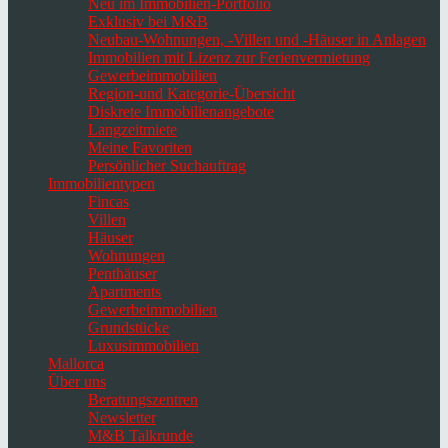
Neu im Immobilien-Portfolio
Exklusiv bei M&B
Neubau-Wohnungen, -Villen und -Häuser in Anlagen
Immobilien mit Lizenz zur Ferienvermietung
Gewerbeimmobilien
Region-und Kategorie-Übersicht
Diskrete Immobilienangebote
Langzeitmiete
Meine Favoriten
Persönlicher Suchauftrag
Immobilientypen
Fincas
Villen
Häuser
Wohnungen
Penthäuser
Apartments
Gewerbeimmobilien
Grundstücke
Luxusimmobilien
Mallorca
Über uns
Beratungszentren
Newsletter
M&B Talkrunde