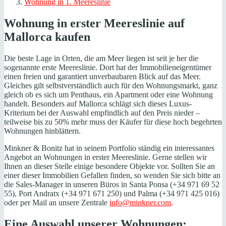
Wohnung in 1. Meereslinie
Wohnung in erster Meereslinie auf
Mallorca kaufen
Die beste Lage in Orten, die am Meer liegen ist seit je her die
sogenannte erste Meereslinie. Dort hat der Immobilieneigentümer
einen freien und garantiert unverbaubaren Blick auf das Meer.
Gleiches gilt selbstverständlich auch für den Wohnungsmarkt, ganz
gleich ob es sich um Penthaus, ein Apartment oder eine Wohnung
handelt. Besonders auf Mallorca schlägt sich dieses Luxus-
Kriterium bei der Auswahl empfindlich auf den Preis nieder –
teilweise bis zu 50% mehr muss der Käufer für diese hoch begehrten
Wohnungen hinblättern.
Minkner & Bonitz hat in seinem Portfolio ständig ein interessantes
Angebot an Wohnungen in erster Meereslinie. Gerne stellen wir
Ihnen an dieser Stelle einige besondere Objekte vor. Sollten Sie an
einer dieser Immobilien Gefallen finden, so wenden Sie sich bitte an
die Sales-Manager in unseren Büros in Santa Ponsa (+34 971 69 52
55), Port Andratx (+34 971 671 250) und Palma (+34 971 425 016)
oder per Mail an unsere Zentrale
info@minkner.com
.
Eine Auswahl unserer Wohnungen: