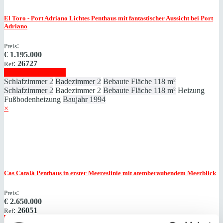
El Toro - Port Adriano
Lichtes Penthaus mit fantastischer Aussicht bei Port
Adriano
:
Preis
€
1.195.000
:
26727
Ref
Immobilie anzeigen
Schlafzimmer
2
Badezimmer
2
Bebaute Fläche
118 m²
Schlafzimmer
2
Badezimmer
2
Bebaute Fläche
118 m²
Heizung
Fußbodenheizung
Baujahr
1994
×
Cas Catalá
Penthaus in erster Meereslinie mit atemberaubendem Meerblick
:
Preis
€
2.650.000
:
26051
Ref
Immobilie anzeigen