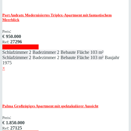
Port Andratx
Modernisiertes Triplex-Apartment mit fantastischem
Meerblick
:
Preis
€
950.000
:
27296
Ref
Immobilie anzeigen
Schlafzimmer
2
Badezimmer
2
Bebaute Fläche
103 m²
Schlafzimmer
2
Badezimmer
2
Bebaute Fläche
103 m²
Baujahr
1975
×
Palma
Großzügiges Apartment mit spektakulärer Aussicht
:
Preis
€
1.850.000
:
27125
Ref