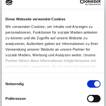
Schlafzimmer
4
Badezimmer
2
Bebaute Fläche
155 m²
Schlafzimmer
4
Badezimmer
2
Bebaute Fläche
155 m²
Baujahr
1949
×
Diese Webseite verwendet Cookies
Wir verwenden Cookies, um Inhalte und Anzeigen zu
personalisieren, Funktionen für soziale Medien anbieten
zu können und die Zugriffe auf unsere Website zu
analysieren. Außerdem geben wir Informationen zu Ihrer
Palma
Neuer Wohnkomplex der Extraklasse in erster Hafenlinie
Verwendung unserer Website an unsere Partner für
soziale Medien, Werbung und Analysen weiter. Unsere
:
Preis
€
1.320.000
Partner führen diese Informationen möglicherweise mit
:
26138
Ref
weiteren Daten zusammen, die Sie ihnen bereitgestellt
Immobilie anzeigen
haben oder die sie im Rahmen Ihrer Nutzung der Dienste
Heizung
Fußbodenheizung
gesammelt haben.
Einwilligungsauswahl
Notwendig
Präferenzen
Port Andratx
Luxusvilla mit sensationellem Blick auf 100.000 m² Land