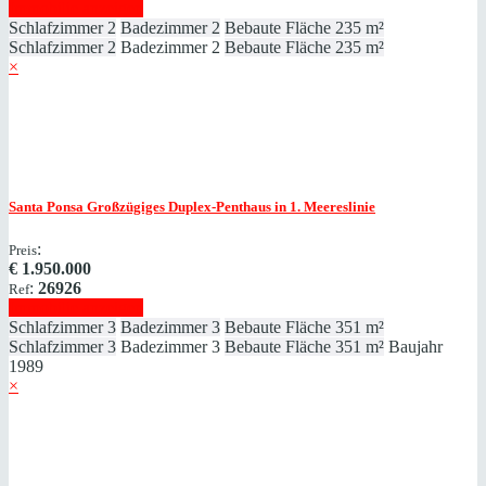
Immobilie anzeigen
Schlafzimmer
2
Badezimmer
2
Bebaute Fläche
235 m²
Schlafzimmer
2
Badezimmer
2
Bebaute Fläche
235 m²
×
Santa Ponsa
Großzügiges Duplex-Penthaus in 1. Meereslinie
:
Preis
€
1.950.000
:
26926
Ref
Immobilie anzeigen
Schlafzimmer
3
Badezimmer
3
Bebaute Fläche
351 m²
Schlafzimmer
3
Badezimmer
3
Bebaute Fläche
351 m²
Baujahr
1989
×