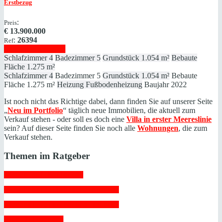
Erstbezug
:
Preis
€
13.900.000
:
26394
Ref
Immobilie anzeigen
Schlafzimmer
4
Badezimmer
5
Grundstück
1.054 m²
Bebaute
Fläche
1.275 m²
Schlafzimmer
4
Badezimmer
5
Grundstück
1.054 m²
Bebaute
Fläche
1.275 m²
Heizung
Fußbodenheizung
Baujahr
2022
Ist noch nicht das Richtige dabei, dann finden Sie auf unserer Seite
„
Neu im Portfolio
“ täglich neue Immobilien, die aktuell zum
Verkauf stehen - oder soll es doch eine
Villa in erster Meereslinie
sein? Auf dieser Seite finden Sie noch alle
Wohnungen
, die zum
Verkauf stehen.
Themen im Ratgeber
 Bauen auf Mallorca 
 Bewohnbarkeitsbescheinigung 
 Decenal-Versicherung Neubau 
 Due Diligence 