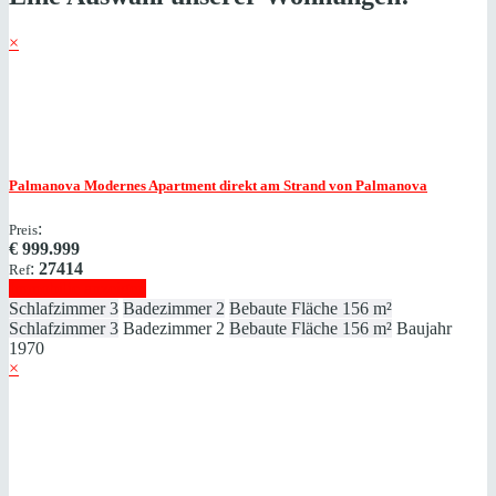
×
Palmanova
Modernes Apartment direkt am Strand von Palmanova
:
Preis
€
999.999
:
27414
Ref
Immobilie anzeigen
Schlafzimmer
3
Badezimmer
2
Bebaute Fläche
156 m²
Schlafzimmer
3
Badezimmer
2
Bebaute Fläche
156 m²
Baujahr
1970
×