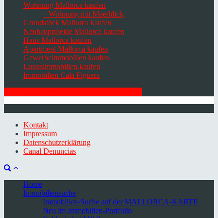
Wohnung Mallorca kaufen
– Wohnung mit Meerblick
Grundstück Mallorca kaufen
Neubauprojekte Mallorca kaufen
Haus Mallorca kaufen
Apartment Mallorca kaufen
Gewerbeimmobilien kaufen
Luxusimmobilien kaufen
Immobilien Cala Figuera
HIER ZUM NEWSLETTER ANMELDEN
© 2026 Minkner & Bonitz S.L. | Mallorca
Kontakt
Impressum
Datenschutzerklärung
Canal Denuncias
Home
Immobiliensuche
Immobilien-Suche auf der MALLORCA-KARTE
Neu im Immobilien-Portfolio