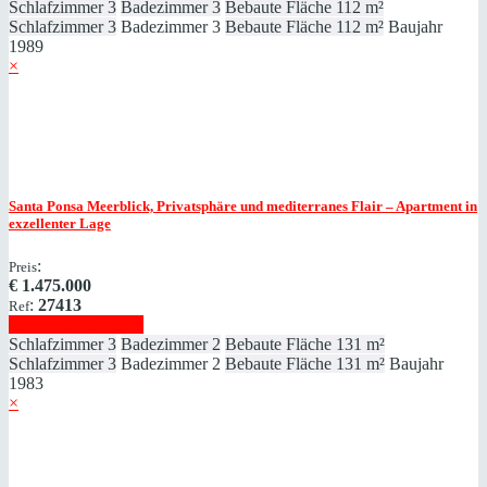
Schlafzimmer
3
Badezimmer
3
Bebaute Fläche
112 m²
Schlafzimmer
3
Badezimmer
3
Bebaute Fläche
112 m²
Baujahr
1989
×
Santa Ponsa
Meerblick, Privatsphäre und mediterranes Flair – Apartment in
exzellenter Lage
:
Preis
€
1.475.000
:
27413
Ref
Immobilie anzeigen
Schlafzimmer
3
Badezimmer
2
Bebaute Fläche
131 m²
Schlafzimmer
3
Badezimmer
2
Bebaute Fläche
131 m²
Baujahr
1983
×