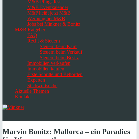
M&B Pfingstfest
M&B Eventkalender
M&P heißt jetzt M&B
Werbung bei M&B
Jobs bei Minkner & Bonitz
M&B Ratgeber
FAQ
Recht & Steuern
Steuern beim Kauf
Steuern beim Verkauf
Steuern beim Besitz
Immobilien verkaufen
Immobilien kaufen
Erste Schritte und Behörden
Experten
Stichwortsuche
Aktuelle Themen
Kontakt
Navigation
umschalten
Select
language
Marvin Bonitz: Mallorca – ein Paradies