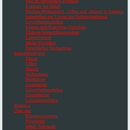
Neu im Immobilien-Portfolio
Exklusiv bei M&B
Neubau-Wohnungen, -Villen und -Häuser in Anlagen
Immobilien mit Lizenz zur Ferienvermietung
Gewerbeimmobilien
Region-und Kategorie-Übersicht
Diskrete Immobilienangebote
Langzeitmiete
Meine Favoriten
Persönlicher Suchauftrag
Immobilientypen
Fincas
Villen
Häuser
Wohnungen
Penthäuser
Apartments
Gewerbeimmobilien
Grundstücke
Luxusimmobilien
Mallorca
Über uns
Beratungszentren
Newsletter
M&B Talkrunde