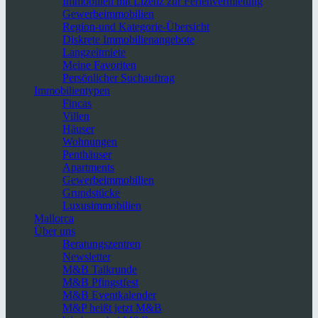
Immobilien mit Lizenz zur Ferienvermietung
Gewerbeimmobilien
Region-und Kategorie-Übersicht
Diskrete Immobilienangebote
Langzeitmiete
Meine Favoriten
Persönlicher Suchauftrag
Immobilientypen
Fincas
Villen
Häuser
Wohnungen
Penthäuser
Apartments
Gewerbeimmobilien
Grundstücke
Luxusimmobilien
Mallorca
Über uns
Beratungszentren
Newsletter
M&B Talkrunde
M&B Pfingstfest
M&B Eventkalender
M&P heißt jetzt M&B