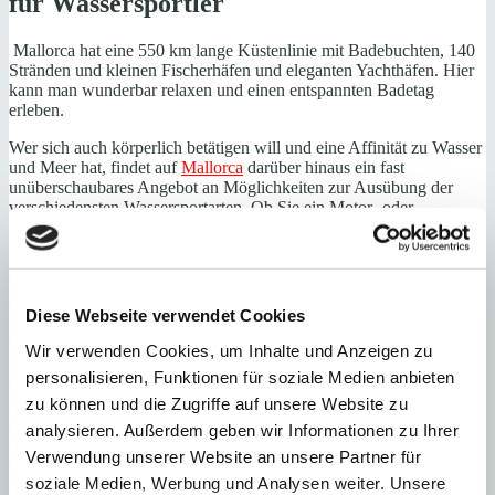
für Wassersportler
Mallorca hat eine 550 km lange Küstenlinie mit Badebuchten, 140
Stränden und kleinen Fischerhäfen und eleganten Yachthäfen. Hier
kann man wunderbar relaxen und einen entspannten Badetag
erleben.
Wer sich auch körperlich betätigen will und eine Affinität zu Wasser
und Meer hat, findet auf
Mallorca
darüber hinaus ein fast
unüberschaubares Angebot an Möglichkeiten zur Ausübung der
verschiedensten Wassersportarten. Ob Sie ein Motor- oder
Segelboot (mit und ohne Kapitän) chartern oder in einsamen
Buchten schnorcheln oder tauchen wollen, ob sie sich mit Jetskis an
Wettfahrten beteiligen oder – die Adrenalin-Variante – Surfen,
Windsurfen oder Kitesurfen wollen, Mallorca erweist sich als
wahres Paradies für Wassersportler.
Diese Webseite verwendet Cookies
Wer sich für das Fahren mit einem Motor- oder Segelboot,
Wir verwenden Cookies, um Inhalte und Anzeigen zu
Schnorcheln oder Tauchen oder die verschiedenen Möglichkeiten
personalisieren, Funktionen für soziale Medien anbieten
des Surfens interessiert, für den werden die folgenden Hinweise und
zu können und die Zugriffe auf unsere Website zu
Adressen hilfreich sein, Mallorca als Paradies für Wassersportler zu
entdecken und zu erleben. In allen Küstenorten gibt es attraktive
analysieren. Außerdem geben wir Informationen zu Ihrer
Angebote, den Verleih und die Wartung von Sportgeräten und für
Verwendung unserer Website an unsere Partner für
den Anfänger und noch nicht so erfahrenen Sportler Schulen und
soziale Medien, Werbung und Analysen weiter. Unsere
Ausbildungsstätten.
Ich wünsche Ihnen unvergessliche Momente