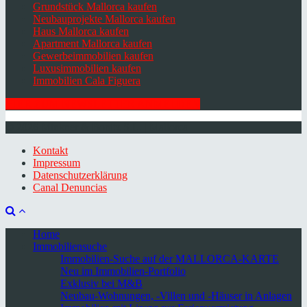
Grundstück Mallorca kaufen
Neubauprojekte Mallorca kaufen
Haus Mallorca kaufen
Apartment Mallorca kaufen
Gewerbeimmobilien kaufen
Luxusimmobilien kaufen
Immobilien Cala Figuera
HIER ZUM NEWSLETTER ANMELDEN
© 2026 Minkner & Bonitz S.L. | Mallorca
Kontakt
Impressum
Datenschutzerklärung
Canal Denuncias
Home
Immobiliensuche
Immobilien-Suche auf der MALLORCA-KARTE
Neu im Immobilien-Portfolio
Exklusiv bei M&B
Neubau-Wohnungen, -Villen und -Häuser in Anlagen