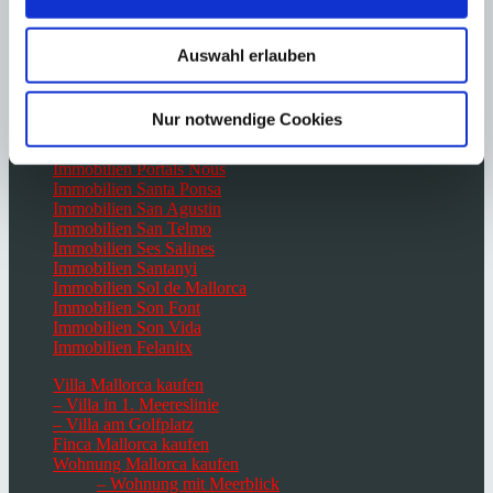
Immobilien Es Capdella
Immobilien Génova
Immobilien Portocolom
Auswahl erlauben
Immobilien Campos
Immobilien Paguera
Nur notwendige Cookies
Immobilien Palma de Mallorca
Immobilien Port Andratx
Immobilien Portals Nous
Immobilien Santa Ponsa
Immobilien San Agustin
Immobilien San Telmo
Immobilien Ses Salines
Immobilien Santanyi
Immobilien Sol de Mallorca
Immobilien Son Font
Immobilien Son Vida
Immobilien Felanitx
Villa Mallorca kaufen
– Villa in 1. Meereslinie
– Villa am Golfplatz
Finca Mallorca kaufen
Wohnung Mallorca kaufen
– Wohnung mit Meerblick