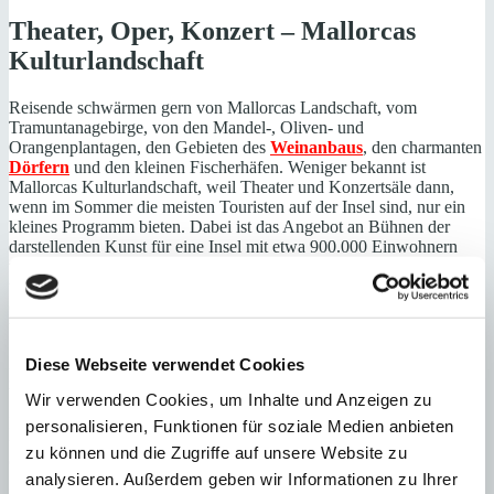
Theater, Oper, Konzert – Mallorcas
Kulturlandschaft
Reisende schwärmen gern von Mallorcas Landschaft, vom
Tramuntanagebirge, von den Mandel-, Oliven- und
Orangenplantagen, den Gebieten des
Weinanbaus
, den charmanten
Dörfern
und den kleinen Fischerhäfen. Weniger bekannt ist
Mallorcas Kulturlandschaft, weil Theater und Konzertsäle dann,
wenn im Sommer die meisten Touristen auf der Insel sind, nur ein
kleines Programm bieten. Dabei ist das Angebot an Bühnen der
darstellenden Kunst für eine Insel mit etwa 900.000 Einwohnern
fast unüberschaubar. Allein in Palma gibt es ein Dutzend Bühnen,
von denen wir Ihnen hier mit dem Auditorium, dem Teatre Principal,
dem Trui Teatre und dem Teatre Municipal Xesc Forteza nur einige
vorstellen wollen.
Auch inselweit gibt es unzählige kleine und größere Bühnen wie
Diese Webseite verwendet Cookies
z.B. in den Orten Santanyi,
Calviá
, Muro, Vilafranca de Bonany,
Wir verwenden Cookies, um Inhalte und Anzeigen zu
Son Servera, Alaro, Arta, Capdpera, Petra, Andratx, Cala Millor.
Diese Häuser sind bestens besucht und zeigen das große Interesse
personalisieren, Funktionen für soziale Medien anbieten
und die Teilhabe der Mallorquiner an der Kultur. In Zeiten der
zu können und die Zugriffe auf unsere Website zu
Covid19-Pandemie waren viele der Veranstaltungshäuser
analysieren. Außerdem geben wir Informationen zu Ihrer
geschlossen, und Mallorcas Künstler bewiesen in bewundernswerter