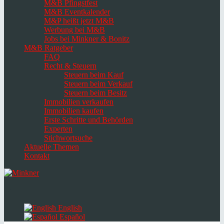
M&B Pfingstfest
M&B Eventkalender
M&P heißt jetzt M&B
Werbung bei M&B
Jobs bei Minkner & Bonitz
M&B Ratgeber
FAQ
Recht & Steuern
Steuern beim Kauf
Steuern beim Verkauf
Steuern beim Besitz
Immobilien verkaufen
Immobilien kaufen
Erste Schritte und Behörden
Experten
Stichwortsuche
Aktuelle Themen
Kontakt
Navigation
umschalten
Select
language
English
Español