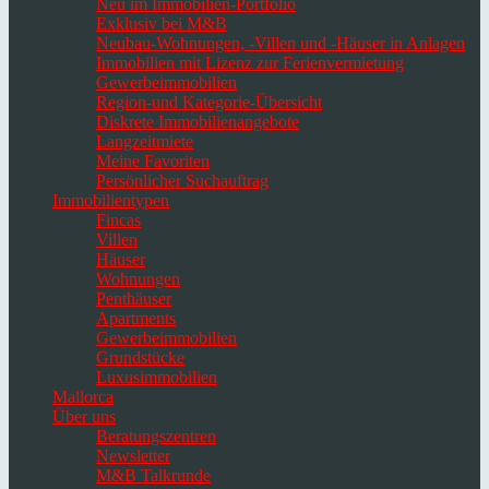
Neu im Immobilien-Portfolio
Exklusiv bei M&B
Neubau-Wohnungen, -Villen und -Häuser in Anlagen
Immobilien mit Lizenz zur Ferienvermietung
Gewerbeimmobilien
Region-und Kategorie-Übersicht
Diskrete Immobilienangebote
Langzeitmiete
Meine Favoriten
Persönlicher Suchauftrag
Immobilientypen
Fincas
Villen
Häuser
Wohnungen
Penthäuser
Apartments
Gewerbeimmobilien
Grundstücke
Luxusimmobilien
Mallorca
Über uns
Beratungszentren
Newsletter
M&B Talkrunde