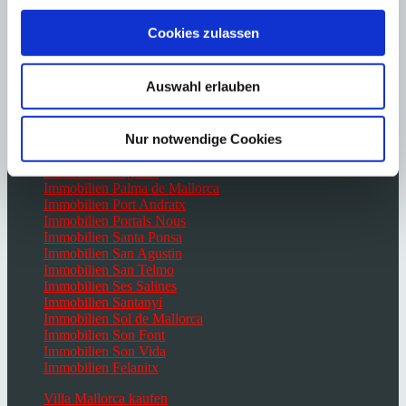
Immobilien Camp de Mar
Immobilien Cas Catala
Cookies zulassen
Immobilien Costa d’en Blanes
Immobilien Costa de la Calma
Immobilien El Toro
Auswahl erlauben
Immobilien Es Capdella
Immobilien Génova
Immobilien Portocolom
Nur notwendige Cookies
Immobilien Campos
Immobilien Paguera
Immobilien Palma de Mallorca
Immobilien Port Andratx
Immobilien Portals Nous
Immobilien Santa Ponsa
Immobilien San Agustin
Immobilien San Telmo
Immobilien Ses Salines
Immobilien Santanyi
Immobilien Sol de Mallorca
Immobilien Son Font
Immobilien Son Vida
Immobilien Felanitx
Villa Mallorca kaufen