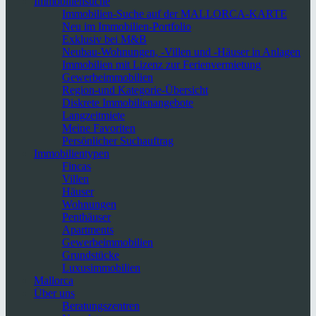
Immobiliensuche
Immobilien-Suche auf der MALLORCA-KARTE
Neu im Immobilien-Portfolio
Exklusiv bei M&B
Neubau-Wohnungen, -Villen und -Häuser in Anlagen
Immobilien mit Lizenz zur Ferienvermietung
Gewerbeimmobilien
Region-und Kategorie-Übersicht
Diskrete Immobilienangebote
Langzeitmiete
Meine Favoriten
Persönlicher Suchauftrag
Immobilientypen
Fincas
Villen
Häuser
Wohnungen
Penthäuser
Apartments
Gewerbeimmobilien
Grundstücke
Luxusimmobilien
Mallorca
Über uns
Beratungszentren