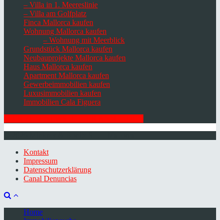
– Villa in 1. Meereslinie
– Villa am Golfplatz
Finca Mallorca kaufen
Wohnung Mallorca kaufen
– Wohnung mit Meerblick
Grundstück Mallorca kaufen
Neubauprojekte Mallorca kaufen
Haus Mallorca kaufen
Apartment Mallorca kaufen
Gewerbeimmobilien kaufen
Luxusimmobilien kaufen
Immobilien Cala Figuera
HIER ZUM NEWSLETTER ANMELDEN
© 2026 Minkner & Bonitz S.L. | Mallorca
Kontakt
Impressum
Datenschutzerklärung
Canal Denuncias
Home