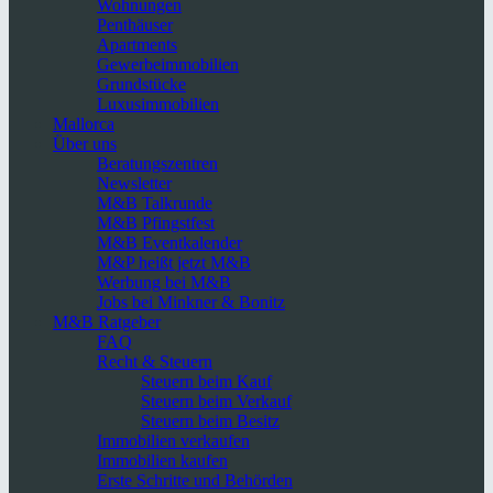
Wohnungen
Penthäuser
Apartments
Gewerbeimmobilien
Grundstücke
Luxusimmobilien
Mallorca
Über uns
Beratungszentren
Newsletter
M&B Talkrunde
M&B Pfingstfest
M&B Eventkalender
M&P heißt jetzt M&B
Werbung bei M&B
Jobs bei Minkner & Bonitz
M&B Ratgeber
FAQ
Recht & Steuern
Steuern beim Kauf
Steuern beim Verkauf
Steuern beim Besitz
Immobilien verkaufen
Immobilien kaufen
Erste Schritte und Behörden