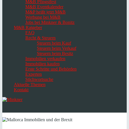
M&B Pfingstfest
M&B Eventkalender
M&P heißt jetzt M&B
Werbung bei M&B
Jobs bei Minkner & Bonitz
M&B Ratgeber
FAQ
Recht & Steuern
Steuern beim Kauf
Steuern beim Verkauf
Steuern beim Besitz
Immobilien verkaufen
Immobilien kaufen
Erste Schritte und Behörden
Experten
Stichwortsuche
Aktuelle Themen
Kontakt
Navigation
umschalten
Select
language