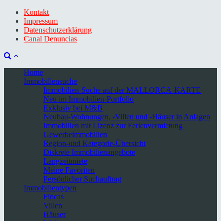
Kontakt
Impressum
Datenschutzerklärung
Canal Denuncias
Home
Immobiliensuche
Immobilien-Suche auf der MALLORCA-KARTE
Neu im Immobilien-Portfolio
Exklusiv bei M&B
Neubau-Wohnungen, -Villen und -Häuser in Anlagen
Immobilien mit Lizenz zur Ferienvermietung
Gewerbeimmobilien
Region-und Kategorie-Übersicht
Diskrete Immobilienangebote
Langzeitmiete
Meine Favoriten
Persönlicher Suchauftrag
Immobilientypen
Fincas
Villen
Häuser