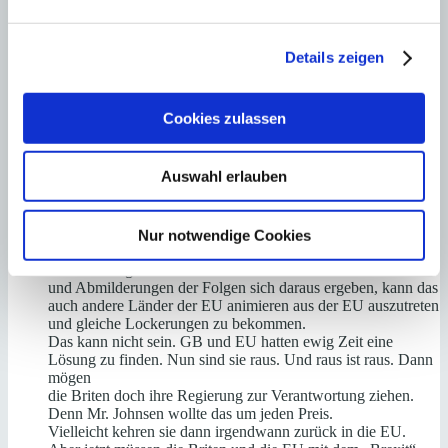
30. Januar 2021
Die Regeln für den Erwerb von Immobilieneigentum ist für
EU Ausländer schon komplex und kompliziert auf den
Details zeigen
Balearen.
Wir überlegen schon einige Zeit uns auf Mallorca eine
Immobilie zum Eigennutz anzuschaffen.
Cookies zulassen
Ständige Neuerungen, Verschärfungen und die steuerlichen
und rechtlichen- erbtechnischen Hürden sind wesentlich
komplexer
Auswahl erlauben
und höher wie im Heimatland Deutschland. Auch das war
bisher noch ein Hemmschuh den Schritt zu wagen.
Nun ist Großbritannien nicht mehr in der EU. Wenn aus
Nur notwendige Cookies
reinen wirtschaftlichen Erwägungen dann ständig
Erleichterungen
und Abmilderungen der Folgen sich daraus ergeben, kann das
auch andere Länder der EU animieren aus der EU auszutreten
und gleiche Lockerungen zu bekommen.
Das kann nicht sein. GB und EU hatten ewig Zeit eine
Lösung zu finden. Nun sind sie raus. Und raus ist raus. Dann
mögen
die Briten doch ihre Regierung zur Verantwortung ziehen.
Denn Mr. Johnsen wollte das um jeden Preis.
Vielleicht kehren sie dann irgendwann zurück in die EU.