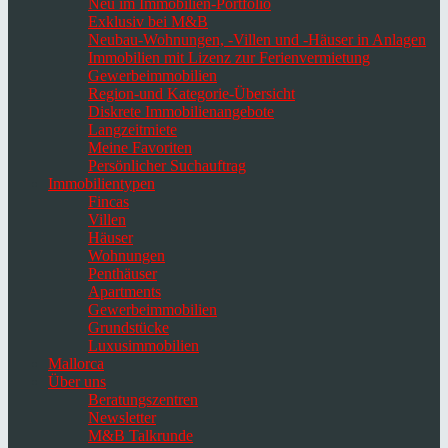
Neu im Immobilien-Portfolio
Exklusiv bei M&B
Neubau-Wohnungen, -Villen und -Häuser in Anlagen
Immobilien mit Lizenz zur Ferienvermietung
Gewerbeimmobilien
Region-und Kategorie-Übersicht
Diskrete Immobilienangebote
Langzeitmiete
Meine Favoriten
Persönlicher Suchauftrag
Immobilientypen
Fincas
Villen
Häuser
Wohnungen
Penthäuser
Apartments
Gewerbeimmobilien
Grundstücke
Luxusimmobilien
Mallorca
Über uns
Beratungszentren
Newsletter
M&B Talkrunde