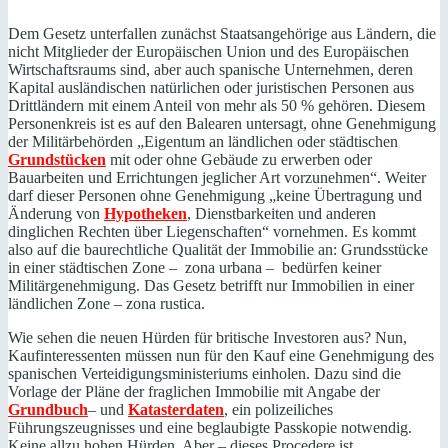
Dem Gesetz unterfallen zunächst Staatsangehörige aus Ländern, die
nicht Mitglieder der Europäischen Union und des Europäischen
Wirtschaftsraums sind, aber auch spanische Unternehmen, deren
Kapital ausländischen natürlichen oder juristischen Personen aus
Drittländern mit einem Anteil von mehr als 50 % gehören. Diesem
Personenkreis ist es auf den Balearen untersagt, ohne Genehmigung
der Militärbehörden „Eigentum an ländlichen oder städtischen
Grundstücken
mit oder ohne Gebäude zu erwerben oder
Bauarbeiten und Errichtungen jeglicher Art vorzunehmen“. Weiter
darf dieser Personen ohne Genehmigung „keine Übertragung und
Änderung von
Hypotheken
, Dienstbarkeiten und anderen
dinglichen Rechten über Liegenschaften“ vornehmen. Es kommt
also auf die baurechtliche Qualität der Immobilie an: Grundsstücke
in einer städtischen Zone – zona urbana – bedürfen keiner
Militärgenehmigung. Das Gesetz betrifft nur Immobilien in einer
ländlichen Zone – zona rustica.
Wie sehen die neuen Hürden für britische Investoren aus? Nun,
Kaufinteressenten müssen nun für den Kauf eine Genehmigung des
spanischen Verteidigungsministeriums einholen. Dazu sind die
Vorlage der Pläne der fraglichen Immobilie mit Angabe der
Grundbuch
– und
Katasterdaten
, ein polizeiliches
Führungszeugnisses und eine beglaubigte Passkopie notwendig.
Keine allzu hohen Hürden. Aber – dieses Procedere ist