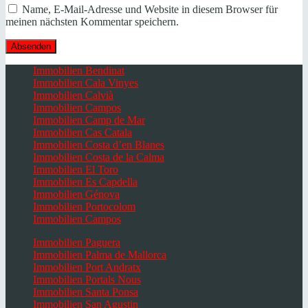
Name, E-Mail-Adresse und Website in diesem Browser für
meinen nächsten Kommentar speichern.
Immobilien Bendinat
Immobilien Cala Vinyes
Immobilien Calvià
Immobilien Campos
Immobilien Camp de Mar
Immobilien Cas Catala
Immobilien Costa d’en Blanes
Immobilien Costa de la Calma
Immobilien El Toro
Immobilien Es Capdella
Immobilien Génova
Immobilien Portocolom
Immobilien Campos
Immobilien Paguera
Immobilien Palma de Mallorca
Immobilien Port Andratx
Immobilien Portals Nous
Immobilien Santa Ponsa
Immobilien San Agustin