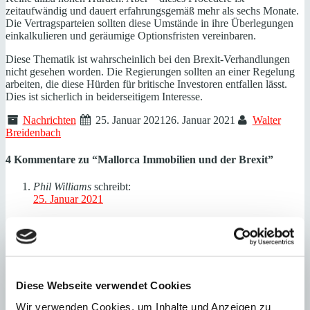
zeitaufwändig und dauert erfahrungsgemäß mehr als sechs Monate.
Die Vertragsparteien sollten diese Umstände in ihre Überlegungen
einkalkulieren und geräumige Optionsfristen vereinbaren.
Diese Thematik ist wahrscheinlich bei den Brexit-Verhandlungen
nicht gesehen worden. Die Regierungen sollten an einer Regelung
arbeiten, die diese Hürden für britische Investoren entfallen lässt.
Dies ist sicherlich in beiderseitigem Interesse.
Nachrichten
25. Januar 2021
26. Januar 2021
Walter
Breidenbach
4 Kommentare zu “
Mallorca Immobilien und der Brexit
”
Phil Williams
schreibt:
25. Januar 2021
Schadenfreude ist nicht angebracht, da ich mir ein Europa
ohne Großbritannien nicht vorstellen mag. Nach Vollzug des
Brexit ist aber alles Jammern zu spät. Wir alle müssen damit
leben und daraus das Beste machen.
Phil Williams
Diese Webseite verwendet Cookies
Wir verwenden Cookies, um Inhalte und Anzeigen zu
Antworten