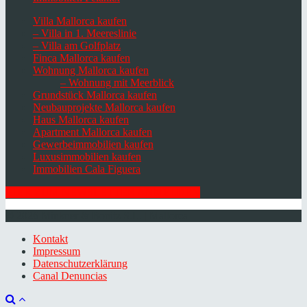
Villa Mallorca kaufen
– Villa in 1. Meereslinie
– Villa am Golfplatz
Finca Mallorca kaufen
Wohnung Mallorca kaufen
– Wohnung mit Meerblick
Grundstück Mallorca kaufen
Neubauprojekte Mallorca kaufen
Haus Mallorca kaufen
Apartment Mallorca kaufen
Gewerbeimmobilien kaufen
Luxusimmobilien kaufen
Immobilien Cala Figuera
HIER ZUM NEWSLETTER ANMELDEN
© 2026 Minkner & Bonitz S.L. | Mallorca
Kontakt
Impressum
Datenschutzerklärung
Canal Denuncias