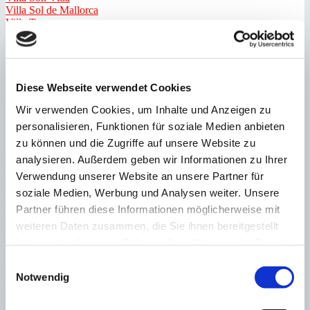
Villa Sol de Mallorca
Villa Torrenova
Luxusvilla Mallorca
Villen am Golfplatz
Villen mit Meerblick
Villen in 1. Meereslinie
Diese Webseite verwendet Cookies
Villen mit Fahrstuhl
Wir verwenden Cookies, um Inhalte und Anzeigen zu
Wohnung Mallorca
personalisieren, Funktionen für soziale Medien anbieten
zu können und die Zugriffe auf unsere Website zu
Wohnung Bendinat
analysieren. Außerdem geben wir Informationen zu Ihrer
Wohnung Cala Vinyas
Wohnung Camp de Mar
Verwendung unserer Website an unsere Partner für
Wohnung Cas Catalá
soziale Medien, Werbung und Analysen weiter. Unsere
Wohnung Genova
Partner führen diese Informationen möglicherweise mit
Wohnung Illetas
Wohnung Paguera
weiteren Daten zusammen, die Sie ihnen bereitgestellt
Wohnung Palma
haben oder die sie im Rahmen Ihrer Nutzung der Dienste
gesammelt haben.
Wohnung Palmanova
Einwilligungsauswahl
Wohnung Port Andratx
Notwendig
Wohnung Portals Nous
Wohnung San Augustin
Wohnung Santa Ponsa