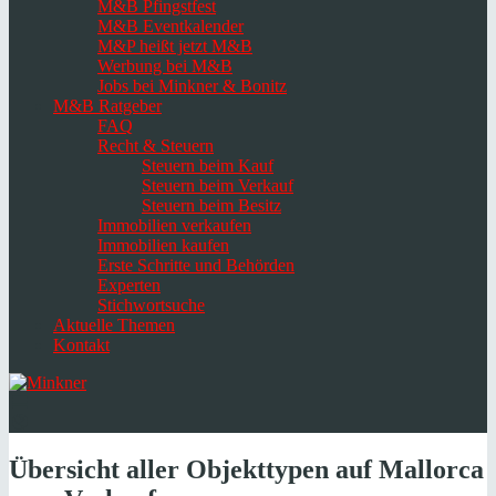
M&B Pfingstfest
M&B Eventkalender
M&P heißt jetzt M&B
Werbung bei M&B
Jobs bei Minkner & Bonitz
M&B Ratgeber
FAQ
Recht & Steuern
Steuern beim Kauf
Steuern beim Verkauf
Steuern beim Besitz
Immobilien verkaufen
Immobilien kaufen
Erste Schritte und Behörden
Experten
Stichwortsuche
Aktuelle Themen
Kontakt
Navigation
umschalten
Select
language
Übersicht aller Objekttypen auf Mallorca