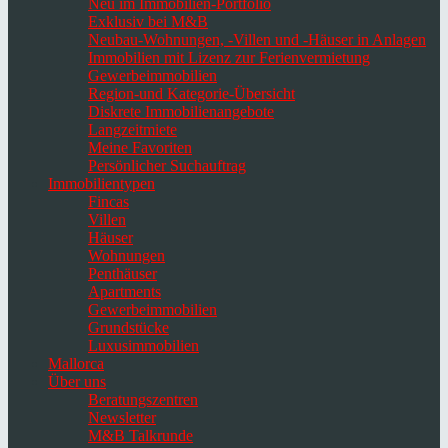
Neu im Immobilien-Portfolio
Exklusiv bei M&B
Neubau-Wohnungen, -Villen und -Häuser in Anlagen
Immobilien mit Lizenz zur Ferienvermietung
Gewerbeimmobilien
Region-und Kategorie-Übersicht
Diskrete Immobilienangebote
Langzeitmiete
Meine Favoriten
Persönlicher Suchauftrag
Immobilientypen
Fincas
Villen
Häuser
Wohnungen
Penthäuser
Apartments
Gewerbeimmobilien
Grundstücke
Luxusimmobilien
Mallorca
Über uns
Beratungszentren
Newsletter
M&B Talkrunde