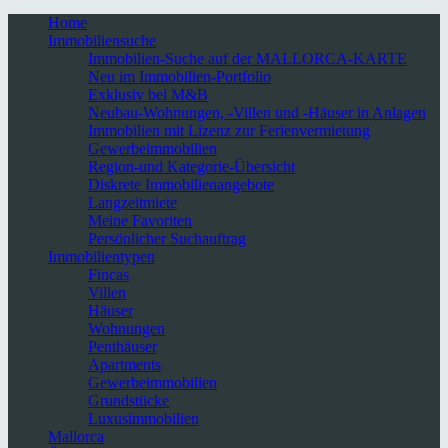
Home
Immobiliensuche
Immobilien-Suche auf der MALLORCA-KARTE
Neu im Immobilien-Portfolio
Exklusiv bei M&B
Neubau-Wohnungen, -Villen und -Häuser in Anlagen
Immobilien mit Lizenz zur Ferienvermietung
Gewerbeimmobilien
Region-und Kategorie-Übersicht
Diskrete Immobilienangebote
Langzeitmiete
Meine Favoriten
Persönlicher Suchauftrag
Immobilientypen
Fincas
Villen
Häuser
Wohnungen
Penthäuser
Apartments
Gewerbeimmobilien
Grundstücke
Luxusimmobilien
Mallorca