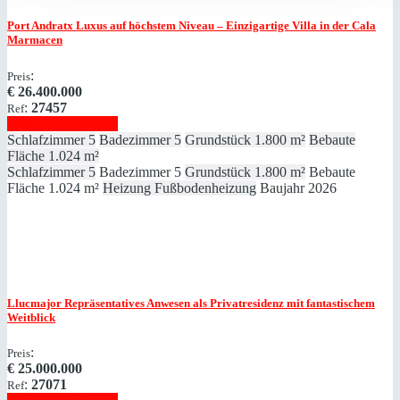
Port Andratx
Luxus auf höchstem Niveau – Einzigartige Villa in der Cala
Marmacen
:
Preis
€
26.400.000
:
27457
Ref
Immobilie anzeigen
Schlafzimmer
5
Badezimmer
5
Grundstück
1.800 m²
Bebaute
Fläche
1.024 m²
Schlafzimmer
5
Badezimmer
5
Grundstück
1.800 m²
Bebaute
Fläche
1.024 m²
Heizung
Fußbodenheizung
Baujahr
2026
Llucmajor
Repräsentatives Anwesen als Privatresidenz mit fantastischem
Weitblick
:
Preis
€
25.000.000
:
27071
Ref