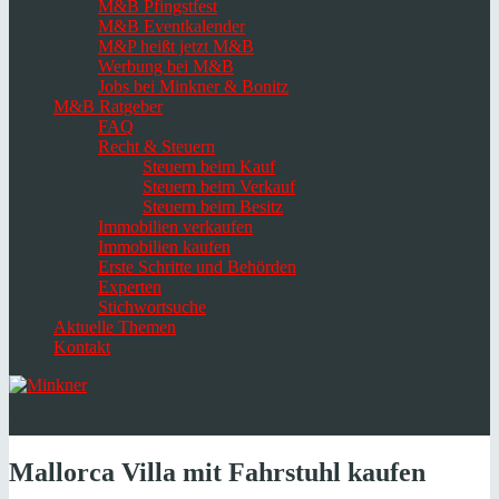
M&B Pfingstfest
M&B Eventkalender
M&P heißt jetzt M&B
Werbung bei M&B
Jobs bei Minkner & Bonitz
M&B Ratgeber
FAQ
Recht & Steuern
Steuern beim Kauf
Steuern beim Verkauf
Steuern beim Besitz
Immobilien verkaufen
Immobilien kaufen
Erste Schritte und Behörden
Experten
Stichwortsuche
Aktuelle Themen
Kontakt
Navigation
umschalten
Select
language
Mallorca Villa mit Fahrstuhl kaufen