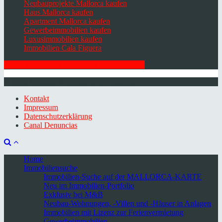
Neubauprojekte Mallorca kaufen
Haus Mallorca kaufen
Apartment Mallorca kaufen
Gewerbeimmobilien kaufen
Luxusimmobilien kaufen
Immobilien Cala Figuera
HIER ZUM NEWSLETTER ANMELDEN
© 2026 Minkner & Bonitz S.L. | Mallorca
Kontakt
Impressum
Datenschutzerklärung
Canal Denuncias
Home
Immobiliensuche
Immobilien-Suche auf der MALLORCA-KARTE
Neu im Immobilien-Portfolio
Exklusiv bei M&B
Neubau-Wohnungen, -Villen und -Häuser in Anlagen
Immobilien mit Lizenz zur Ferienvermietung
Gewerbeimmobilien