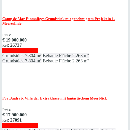
Camp de Mar
Einmaliges Grundstück mit genehmigtem Projekt in 1.
Meereslinie
:
Preis
€
19.000.000
:
26737
Ref
Immobilie anzeigen
Grundstück
7.804 m²
Bebaute Fläche
2.263 m²
Grundstück
7.804 m²
Bebaute Fläche
2.263 m²
Port Andratx
Villa der Extraklasse mit fantastischem Meerblick
:
Preis
€
17.900.000
:
27091
Ref
Immobilie anzeigen