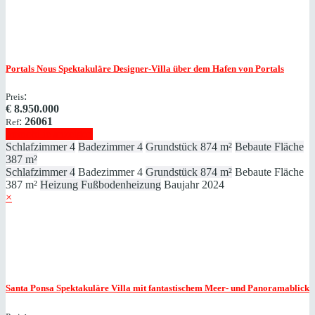
Portals Nous
Spektakuläre Designer-Villa über dem Hafen von Portals
:
Preis
€
8.950.000
:
26061
Ref
Immobilie anzeigen
Schlafzimmer
4
Badezimmer
4
Grundstück
874 m²
Bebaute Fläche
387 m²
Schlafzimmer
4
Badezimmer
4
Grundstück
874 m²
Bebaute Fläche
387 m²
Heizung
Fußbodenheizung
Baujahr
2024
×
Santa Ponsa
Spektakuläre Villa mit fantastischem Meer- und Panoramablick