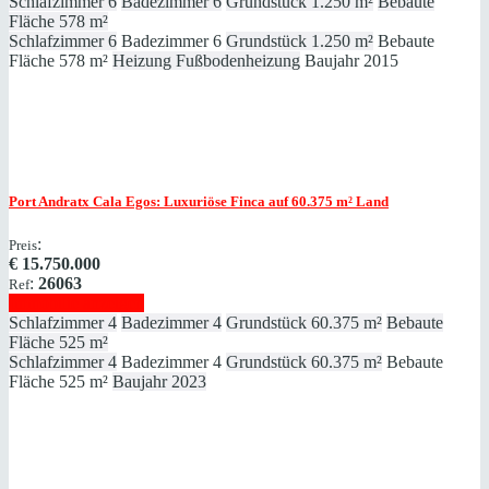
Schlafzimmer
6
Badezimmer
6
Grundstück
1.250 m²
Bebaute
Fläche
578 m²
Schlafzimmer
6
Badezimmer
6
Grundstück
1.250 m²
Bebaute
Fläche
578 m²
Heizung
Fußbodenheizung
Baujahr
2015
Port Andratx
Cala Egos: Luxuriöse Finca auf 60.375 ​​​​​​​m² Land
:
Preis
€
15.750.000
:
26063
Ref
Immobilie anzeigen
Schlafzimmer
4
Badezimmer
4
Grundstück
60.375 m²
Bebaute
Fläche
525 m²
Schlafzimmer
4
Badezimmer
4
Grundstück
60.375 m²
Bebaute
Fläche
525 m²
Baujahr
2023