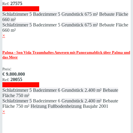
:
27575
Ref
Immobilie anzeigen
Schlafzimmer
5
Badezimmer
5
Grundstück
675 m²
Bebaute Fläche
660 m²
Schlafzimmer
5
Badezimmer
5
Grundstück
675 m²
Bebaute Fläche
660 m²
×
Palma - Son Vida
Traumhaftes Anwesen mit Panoramablick über Palma und
das Meer
:
Preis
€
9.800.000
:
20055
Ref
Immobilie anzeigen
Schlafzimmer
5
Badezimmer
6
Grundstück
2.400 m²
Bebaute
Fläche
750 m²
Schlafzimmer
5
Badezimmer
6
Grundstück
2.400 m²
Bebaute
Fläche
750 m²
Heizung
Fußbodenheizung
Baujahr
2001
×