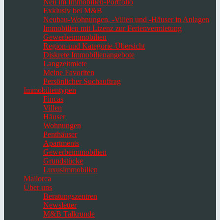
Neu im Immobilien-Portfolio
Exklusiv bei M&B
Neubau-Wohnungen, -Villen und -Häuser in Anlagen
Immobilien mit Lizenz zur Ferienvermietung
Gewerbeimmobilien
Region-und Kategorie-Übersicht
Diskrete Immobilienangebote
Langzeitmiete
Meine Favoriten
Persönlicher Suchauftrag
Immobilientypen
Fincas
Villen
Häuser
Wohnungen
Penthäuser
Apartments
Gewerbeimmobilien
Grundstücke
Luxusimmobilien
Mallorca
Über uns
Beratungszentren
Newsletter
M&B Talkrunde