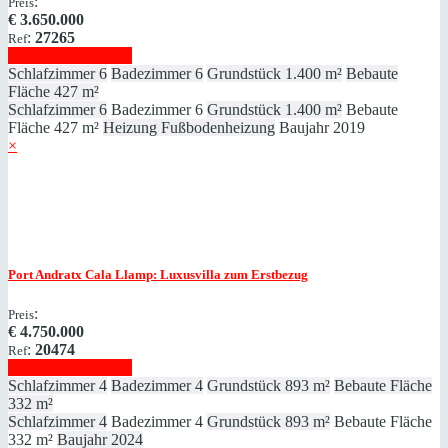
:
Preis
€
3.650.000
:
27265
Ref
Immobilie anzeigen
Schlafzimmer
6
Badezimmer
6
Grundstück
1.400 m²
Bebaute
Fläche
427 m²
Schlafzimmer
6
Badezimmer
6
Grundstück
1.400 m²
Bebaute
Fläche
427 m²
Heizung
Fußbodenheizung
Baujahr
2019
×
Port Andratx
Cala Llamp: Luxusvilla zum Erstbezug
:
Preis
€
4.750.000
:
20474
Ref
Immobilie anzeigen
Schlafzimmer
4
Badezimmer
4
Grundstück
893 m²
Bebaute Fläche
332 m²
Schlafzimmer
4
Badezimmer
4
Grundstück
893 m²
Bebaute Fläche
332 m²
Baujahr
2024