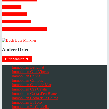
 Verträge 
 Vollmachten 
 Vorkaufsrecht 
 Zwangsversteigerungen 
Andere Orte:
Bitte wählen ▼
Immobilien Bendinat
Immobilien Cala Vinyes
Immobilien Calvià
Immobilien Campos
Immobilien Camp de Mar
Immobilien Cas Catala
Immobilien Costa d’en Blanes
Immobilien Costa de la Calma
Immobilien El Toro
Immobilien Es Capdella