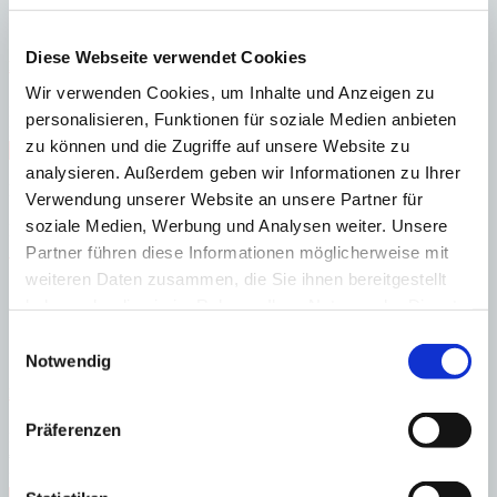
Diese Webseite verwendet Cookies
Port Andratx
Luxusvilla mit sensationellem Blick auf 100.000 m² Land
Wir verwenden Cookies, um Inhalte und Anzeigen zu
:
auf Anfrage
Preis
personalisieren, Funktionen für soziale Medien anbieten
:
26937
Ref
zu können und die Zugriffe auf unsere Website zu
Immobilie anzeigen
Schlafzimmer
7
Badezimmer
7
Grundstück
100.000 m²
Bebaute
analysieren. Außerdem geben wir Informationen zu Ihrer
Fläche
733 m²
Verwendung unserer Website an unsere Partner für
Schlafzimmer
7
Badezimmer
7
Grundstück
100.000 m²
Bebaute
soziale Medien, Werbung und Analysen weiter. Unsere
Fläche
733 m²
Baujahr
2019
×
Partner führen diese Informationen möglicherweise mit
weiteren Daten zusammen, die Sie ihnen bereitgestellt
haben oder die sie im Rahmen Ihrer Nutzung der Dienste
gesammelt haben.
Einwilligungsauswahl
Notwendig
Port Andratx
Cala Llamp: Villa Azzuro mit sensationellem Meerblick
Präferenzen
:
Preis
€
9.950.000
:
27101
Ref
Immobilie anzeigen