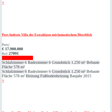
×
Port Andratx
Villa der Extraklasse mit fantastischem Meerblick
:
Preis
€
17.900.000
:
27091
Ref
Immobilie anzeigen
Schlafzimmer
6
Badezimmer
6
Grundstück
1.250 m²
Bebaute
Fläche
578 m²
Schlafzimmer
6
Badezimmer
6
Grundstück
1.250 m²
Bebaute
Fläche
578 m²
Heizung
Fußbodenheizung
Baujahr
2015
×