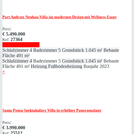
Port Andratx
Neubau-Villa im modernen Design mit Wellness-Etage
:
Preis
€
5.490.000
:
27364
Ref
Immobilie anzeigen
Schlafzimmer
4
Badezimmer
5
Grundstück
1.045 m²
Bebaute
Fläche
491 m²
Schlafzimmer
4
Badezimmer
5
Grundstück
1.045 m²
Bebaute
Fläche
491 m²
Heizung
Fußbodenheizung
Baujahr
2023
×
Santa Ponsa
Spektakuläre Villa in erhöhter Panoramalage
:
Preis
€
3.990.000
:
25512
Ref