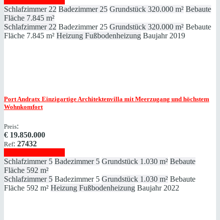
Immobilie anzeigen
Schlafzimmer
22
Badezimmer
25
Grundstück
320.000 m²
Bebaute
Fläche
7.845 m²
Schlafzimmer
22
Badezimmer
25
Grundstück
320.000 m²
Bebaute
Fläche
7.845 m²
Heizung
Fußbodenheizung
Baujahr
2019
Port Andratx
Einzigartige Architektenvilla mit Meerzugang und höchstem
Wohnkomfort
:
Preis
€
19.850.000
:
27432
Ref
Immobilie anzeigen
Schlafzimmer
5
Badezimmer
5
Grundstück
1.030 m²
Bebaute
Fläche
592 m²
Schlafzimmer
5
Badezimmer
5
Grundstück
1.030 m²
Bebaute
Fläche
592 m²
Heizung
Fußbodenheizung
Baujahr
2022