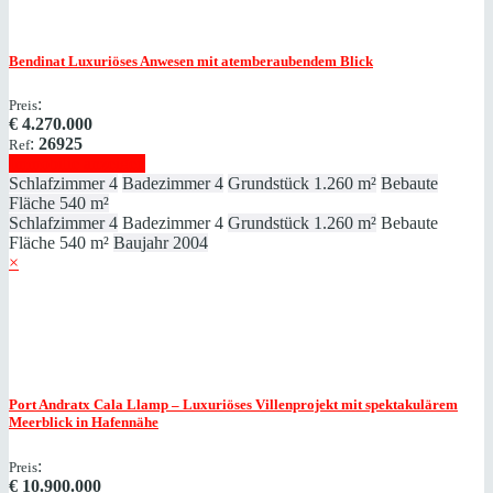
Bendinat
Luxuriöses Anwesen mit atemberaubendem Blick
:
Preis
€
4.270.000
:
26925
Ref
Immobilie anzeigen
Schlafzimmer
4
Badezimmer
4
Grundstück
1.260 m²
Bebaute
Fläche
540 m²
Schlafzimmer
4
Badezimmer
4
Grundstück
1.260 m²
Bebaute
Fläche
540 m²
Baujahr
2004
×
Port Andratx
Cala Llamp – Luxuriöses Villenprojekt mit spektakulärem
Meerblick in Hafennähe
:
Preis
€
10.900.000