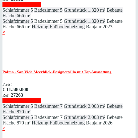
Immobilie anzeigen
Schlafzimmer
5
Badezimmer
5
Grundstück
1.320 m²
Bebaute
Fläche
666 m²
Schlafzimmer
5
Badezimmer
5
Grundstück
1.320 m²
Bebaute
Fläche
666 m²
Heizung
Fußbodenheizung
Baujahr
2023
×
Palma - Son Vida
Meerblick-Designervilla mit Top Ausstattung
:
Preis
€
11.500.000
:
27263
Ref
Immobilie anzeigen
Schlafzimmer
5
Badezimmer
7
Grundstück
2.003 m²
Bebaute
Fläche
870 m²
Schlafzimmer
5
Badezimmer
7
Grundstück
2.003 m²
Bebaute
Fläche
870 m²
Heizung
Fußbodenheizung
Baujahr
2026
×