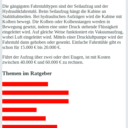
Die gängigsten Fahrstuhltypen sind der Seilaufzug und der
Hydraulikfahrstuhl. Beim Seilaufzug hängt die Kabine an
Stahldrahtseilen. Bei hydraulischen Aufzügen wird die Kabine mit
Kolben bewegt. Die Kolben oder Kolbenstangen werden in
Bewegung gesetzt, indem eine unter Druck stehende Flüssigkeit
eingeleitet wird. Auf gleiche Weise funktioniert ein Vakuumaufzug,
wobei Luft eingeleitet wird. Mittels einer Druckluftpumpe wird der
Fahrstuhl dann gehoben oder gesenkt. Einfache Fahrstühle gibt es
schon für 15.000 € bis 20.000 €.
Führt der Aufzug über zwei oder drei Etagen, ist mit Kosten
zwischen 40.000 € und 60.000 € zu rechnen.
Themen im Ratgeber
 Bauen auf Mallorca 
 Bewohnbarkeitsbescheinigung 
 Decenal-Versicherung Neubau 
 Due Diligence 
 Energiezertifikat 
 EU-Erbrechtsverordnung 