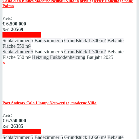
Costa d`en Blanes
Moderne Neubau-Villa in privilegierter Höhenlage nahe
Palma
:
Preis
€
6.500.000
:
20569
Ref
Immobilie anzeigen
Schlafzimmer
5
Badezimmer
5
Grundstück
1.300 m²
Bebaute
Fläche
550 m²
Schlafzimmer
5
Badezimmer
5
Grundstück
1.300 m²
Bebaute
Fläche
550 m²
Heizung
Fußbodenheizung
Baujahr
2025
×
Port Andratx
Cala Llamp: Neuwertige, moderne Villa
:
Preis
€
6.750.000
:
26385
Ref
Immobilie anzeigen
Schlafzimmer
5
Badezimmer
5
Grundstück
1.066 m²
Bebaute