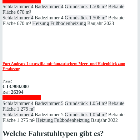
Immobilie anzeigen
Schlafzimmer
4
Badezimmer
4
Grundstück
1.506 m²
Bebaute
Fläche
670 m²
Schlafzimmer
4
Badezimmer
4
Grundstück
1.506 m²
Bebaute
Fläche
670 m²
Heizung
Fußbodenheizung
Baujahr
2023
Port Andratx
Luxusvilla mit fantastischem Meer- und Hafenblick zum
Erstbezug
:
Preis
€
13.900.000
:
26394
Ref
Immobilie anzeigen
Schlafzimmer
4
Badezimmer
5
Grundstück
1.054 m²
Bebaute
Fläche
1.275 m²
Schlafzimmer
4
Badezimmer
5
Grundstück
1.054 m²
Bebaute
Fläche
1.275 m²
Heizung
Fußbodenheizung
Baujahr
2022
Welche Fahrstuhltypen gibt es?