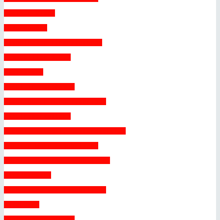
 Golden Visa 
 Grundbuch 
 Hypotheken Finanzierung 
 Immobilien S.L. 
 Kataster 
 Kauf in Bauphase 
 Kauf durch Minderjährige 
 Kaufnebenkosten 
 Legal, illegal, Bestandschutz 
 Mieten Wohn-Immobilien 
 Mieten Gewerbe-Immobilien 
 Nießbrauch 
 Schenkung von Immobilien 
 Steuern 
 Unterverbriefung 