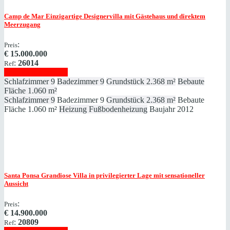
Camp de Mar
Einzigartige Designervilla mit Gästehaus und direktem
Meerzugang
:
Preis
€
15.000.000
:
26014
Ref
Immobilie anzeigen
Schlafzimmer
9
Badezimmer
9
Grundstück
2.368 m²
Bebaute
Fläche
1.060 m²
Schlafzimmer
9
Badezimmer
9
Grundstück
2.368 m²
Bebaute
Fläche
1.060 m²
Heizung
Fußbodenheizung
Baujahr
2012
Santa Ponsa
Grandiose Villa in privilegierter Lage mit sensationeller
Aussicht
:
Preis
€
14.900.000
:
20809
Ref