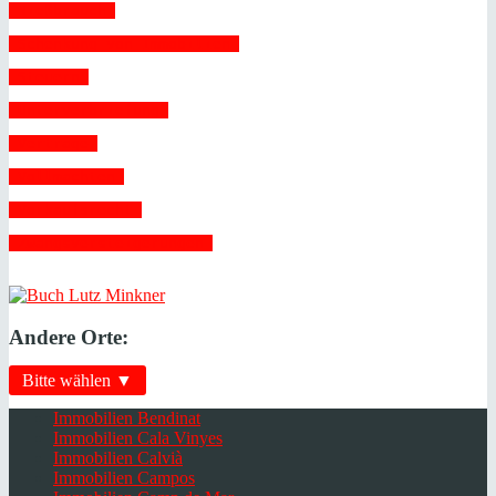
 Nießbrauch 
 Schenkung von Immobilien 
 Steuern 
 Unterverbriefung 
 Verträge 
 Vollmachten 
 Vorkaufsrecht 
 Zwangsversteigerungen 
Andere Orte:
Bitte wählen ▼
Immobilien Bendinat
Immobilien Cala Vinyes
Immobilien Calvià
Immobilien Campos