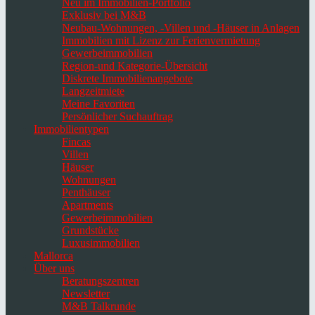
Neu im Immobilien-Portfolio
Exklusiv bei M&B
Neubau-Wohnungen, -Villen und -Häuser in Anlagen
Immobilien mit Lizenz zur Ferienvermietung
Gewerbeimmobilien
Region-und Kategorie-Übersicht
Diskrete Immobilienangebote
Langzeitmiete
Meine Favoriten
Persönlicher Suchauftrag
Immobilientypen
Fincas
Villen
Häuser
Wohnungen
Penthäuser
Apartments
Gewerbeimmobilien
Grundstücke
Luxusimmobilien
Mallorca
Über uns
Beratungszentren
Newsletter
M&B Talkrunde