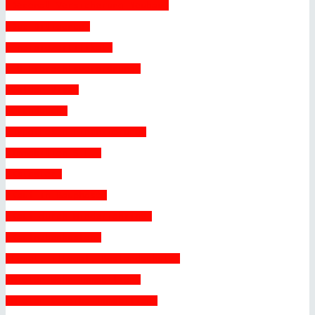
 Decenal-Versicherung Neubau 
 Due Diligence 
 Energiezertifikat 
 EU-Erbrechtsverordnung 
 Golden Visa 
 Grundbuch 
 Hypotheken Finanzierung 
 Immobilien S.L. 
 Kataster 
 Kauf in Bauphase 
 Kauf durch Minderjährige 
 Kaufnebenkosten 
 Legal, illegal, Bestandschutz 
 Mieten Wohn-Immobilien 
 Mieten Gewerbe-Immobilien 