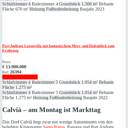
Schlafzimmer
4
Badezimmer
4
Grundstück
1.506 m²
Bebaute
Fläche
670 m²
Heizung
Fußbodenheizung
Baujahr
2023
Port Andratx
Luxusvilla mit fantastischem Meer- und Hafenblick zum
Erstbezug
:
Preis
€
13.900.000
:
26394
Ref
Immobilie anzeigen
Schlafzimmer
4
Badezimmer
5
Grundstück
1.054 m²
Bebaute
Fläche
1.275 m²
Schlafzimmer
4
Badezimmer
5
Grundstück
1.054 m²
Bebaute
Fläche
1.275 m²
Heizung
Fußbodenheizung
Baujahr
2022
Calvià – am Montag ist Markttag
Das Dorf Calvià liegt zwar nur wenige Autominuten von den
beliebten Küstenorten
Santa Ponsa
, Paguera und Port Andratx