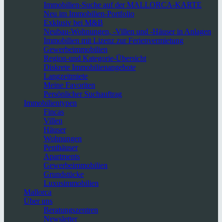
Immobilien-Suche auf der MALLORCA-KARTE
Neu im Immobilien-Portfolio
Exklusiv bei M&B
Neubau-Wohnungen, -Villen und -Häuser in Anlagen
Immobilien mit Lizenz zur Ferienvermietung
Gewerbeimmobilien
Region-und Kategorie-Übersicht
Diskrete Immobilienangebote
Langzeitmiete
Meine Favoriten
Persönlicher Suchauftrag
Immobilientypen
Fincas
Villen
Häuser
Wohnungen
Penthäuser
Apartments
Gewerbeimmobilien
Grundstücke
Luxusimmobilien
Mallorca
Über uns
Beratungszentren
Newsletter