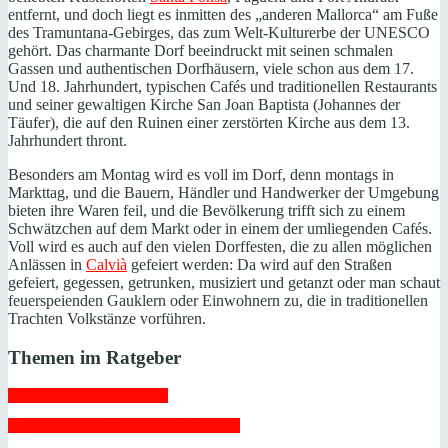
entfernt, und doch liegt es inmitten des „anderen Mallorca“ am Fuße
des Tramuntana-Gebirges, das zum Welt-Kulturerbe der UNESCO
gehört. Das charmante Dorf beeindruckt mit seinen schmalen
Gassen und authentischen Dorfhäusern, viele schon aus dem 17.
Und 18. Jahrhundert, typischen Cafés und traditionellen Restaurants
und seiner gewaltigen Kirche San Joan Baptista (Johannes der
Täufer), die auf den Ruinen einer zerstörten Kirche aus dem 13.
Jahrhundert thront.
Besonders am Montag wird es voll im Dorf, denn montags in
Markttag, und die Bauern, Händler und Handwerker der Umgebung
bieten ihre Waren feil, und die Bevölkerung trifft sich zu einem
Schwätzchen auf dem Markt oder in einem der umliegenden Cafés.
Voll wird es auch auf den vielen Dorffesten, die zu allen möglichen
Anlässen in
Calvià
gefeiert werden: Da wird auf den Straßen
gefeiert, gegessen, getrunken, musiziert und getanzt oder man schaut
feuerspeienden Gauklern oder Einwohnern zu, die in traditionellen
Trachten Volkstänze vorführen.
Themen im Ratgeber
 Bauen auf Mallorca 
 Bewohnbarkeitsbescheinigung 