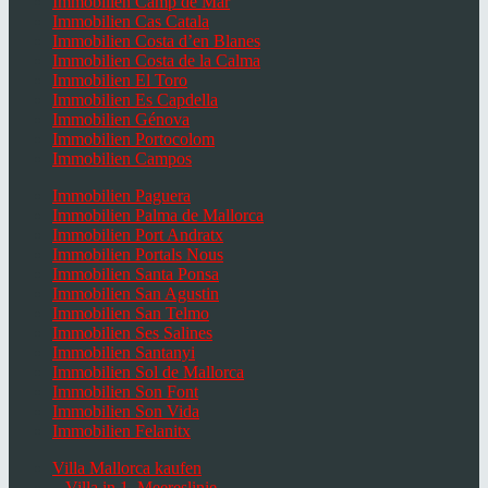
Immobilien Camp de Mar
Immobilien Cas Catala
Immobilien Costa d’en Blanes
Immobilien Costa de la Calma
Immobilien El Toro
Immobilien Es Capdella
Immobilien Génova
Immobilien Portocolom
Immobilien Campos
Immobilien Paguera
Immobilien Palma de Mallorca
Immobilien Port Andratx
Immobilien Portals Nous
Immobilien Santa Ponsa
Immobilien San Agustin
Immobilien San Telmo
Immobilien Ses Salines
Immobilien Santanyi
Immobilien Sol de Mallorca
Immobilien Son Font
Immobilien Son Vida
Immobilien Felanitx
Villa Mallorca kaufen
– Villa in 1. Meereslinie