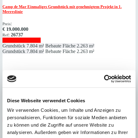
Camp de Mar
Einmaliges Grundstück mit genehmigtem Projekt in 1.
Meereslinie
:
Preis
€
19.000.000
:
26737
Ref
Immobilie anzeigen
Grundstück
7.804 m²
Bebaute Fläche
2.263 m²
Grundstück
7.804 m²
Bebaute Fläche
2.263 m²
Port Andratx
Villa der Extraklasse mit fantastischem Meerblick
Diese Webseite verwendet Cookies
:
Preis
€
17.900.000
Wir verwenden Cookies, um Inhalte und Anzeigen zu
:
27091
Ref
personalisieren, Funktionen für soziale Medien anbieten
Immobilie anzeigen
zu können und die Zugriffe auf unsere Website zu
Schlafzimmer
6
Badezimmer
6
Grundstück
1.250 m²
Bebaute
Fläche
578 m²
analysieren. Außerdem geben wir Informationen zu Ihrer
Schlafzimmer
6
Badezimmer
6
Grundstück
1.250 m²
Bebaute