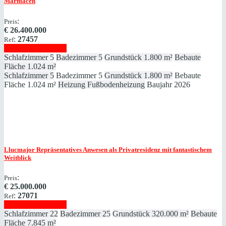
Marmacen
:
Preis
€
26.400.000
:
27457
Ref
Immobilie anzeigen
Schlafzimmer
5
Badezimmer
5
Grundstück
1.800 m²
Bebaute
Fläche
1.024 m²
Schlafzimmer
5
Badezimmer
5
Grundstück
1.800 m²
Bebaute
Fläche
1.024 m²
Heizung
Fußbodenheizung
Baujahr
2026
Llucmajor
Repräsentatives Anwesen als Privatresidenz mit fantastischem
Weitblick
:
Preis
€
25.000.000
:
27071
Ref
Immobilie anzeigen
Schlafzimmer
22
Badezimmer
25
Grundstück
320.000 m²
Bebaute
Fläche
7.845 m²