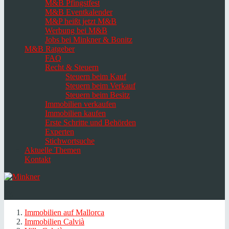
M&B Pfingstfest
M&B Eventkalender
M&P heißt jetzt M&B
Werbung bei M&B
Jobs bei Minkner & Bonitz
M&B Ratgeber
FAQ
Recht & Steuern
Steuern beim Kauf
Steuern beim Verkauf
Steuern beim Besitz
Immobilien verkaufen
Immobilien kaufen
Erste Schritte und Behörden
Experten
Stichwortsuche
Aktuelle Themen
Kontakt
Navigation
umschalten
Select
language
Immobilien auf Mallorca
Immobilien Calvià