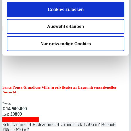
Meerzugang
Cookies zulassen
:
Preis
€
15.000.000
:
26014
Ref
Auswahl erlauben
Immobilie anzeigen
Schlafzimmer
9
Badezimmer
9
Grundstück
2.368 m²
Bebaute
Fläche
1.060 m²
Nur notwendige Cookies
Schlafzimmer
9
Badezimmer
9
Grundstück
2.368 m²
Bebaute
Fläche
1.060 m²
Heizung
Fußbodenheizung
Baujahr
2012
Santa Ponsa
Grandiose Villa in privilegierter Lage mit sensationeller
Aussicht
:
Preis
€
14.900.000
:
20809
Ref
Immobilie anzeigen
Schlafzimmer
4
Badezimmer
4
Grundstück
1.506 m²
Bebaute
Fläche
670 m²