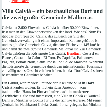
Villa Calvià
Villa Calvià – ein beschauliches Dorf und
die zweitgrößte Gemeinde Mallorcas
Calvià hat 2.600 Einwohner, Calvià hat über 50.000 Einwohner,
liest man in den Einwohnerstatistiken der Insel. Wie das? Nun: Es
gibt das Dorf (pueblo) Calvià, das zugleich der Sitz der
Gemeindeverwaltung mit einem imposanten Rathausgebäude ist,
und es gibt die Gemeinde Calvià, die eine Fläche von 145 km² hat
und damit die zweitgrößte Gemeinde Mallorcas ist. Zur Gemeinde
Calvià gehören die Küstenorte Cas Català,
Bendinat
, Costa d`en
Blanes, Costa de la Calma, El Toro, Es Capdellà, Palmanova,
Paguera, Portals Nous, Santa Ponsa und Sol de Mallorca. Während
die Küstenorte der Gemeinde durch den internationalen Tourismus
ein völlig neues Gesicht erhalten haben, hat das Dorf Calvià seinen
beschaulichen Charakter behalten.
Ein Grund, warum viele Freunde der Insel eine
Villa in Dorf
Calvià
kaufen wollen. Es gibt ein gutes Angebot – vom
traditionellen
Haus im Fincastil oder auch in moderner
Architektur
. Sie sind interessiert, eine Villa in Calvià zu kaufen?
Dann ist Minkner & Bonitz für Sie die richtige Adresse. Mit seiner
Zentrale im Nachbarort Calviàs Santa Ponsa gelegen, hat Minkner