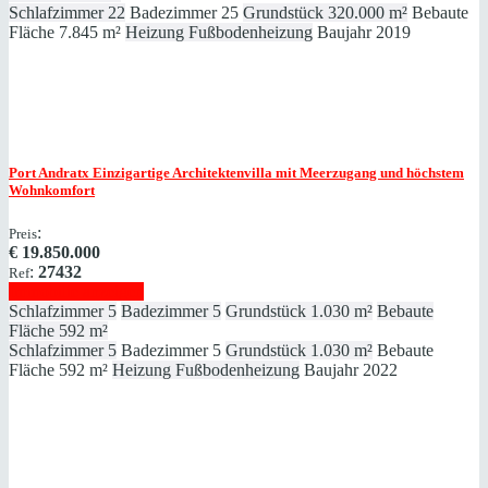
Schlafzimmer
22
Badezimmer
25
Grundstück
320.000 m²
Bebaute
Fläche
7.845 m²
Heizung
Fußbodenheizung
Baujahr
2019
Port Andratx
Einzigartige Architektenvilla mit Meerzugang und höchstem
Wohnkomfort
:
Preis
€
19.850.000
:
27432
Ref
Immobilie anzeigen
Schlafzimmer
5
Badezimmer
5
Grundstück
1.030 m²
Bebaute
Fläche
592 m²
Schlafzimmer
5
Badezimmer
5
Grundstück
1.030 m²
Bebaute
Fläche
592 m²
Heizung
Fußbodenheizung
Baujahr
2022