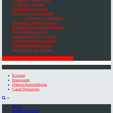
– Villa am Golfplatz
Finca Mallorca kaufen
Wohnung Mallorca kaufen
– Wohnung mit Meerblick
Grundstück Mallorca kaufen
Neubauprojekte Mallorca kaufen
Haus Mallorca kaufen
Apartment Mallorca kaufen
Gewerbeimmobilien kaufen
Luxusimmobilien kaufen
Immobilien Cala Figuera
HIER ZUM NEWSLETTER ANMELDEN
© 2026 Minkner & Bonitz S.L. | Mallorca
Kontakt
Impressum
Datenschutzerklärung
Canal Denuncias
Home
Immobiliensuche