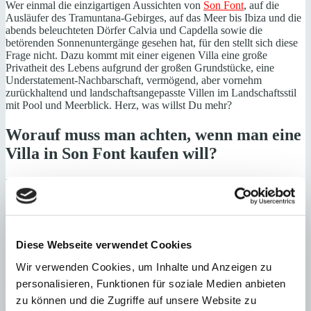
Wer einmal die einzigartigen Aussichten von
Son Font
, auf die
Ausläufer des Tramuntana-Gebirges, auf das Meer bis Ibiza und die
abends beleuchteten Dörfer Calvia und Capdella sowie die
betörenden Sonnenuntergänge gesehen hat, für den stellt sich diese
Frage nicht. Dazu kommt mit einer eigenen Villa eine große
Privatheit des Lebens aufgrund der großen Grundstücke, eine
Understatement-Nachbarschaft, vermögend, aber vornehm
zurückhaltend und landschaftsangepasste Villen im Landschaftsstil
mit Pool und Meerblick. Herz, was willst Du mehr?
Worauf muss man achten, wenn man eine
Villa in Son Font kaufen will?
Die Linksregierung arbeitet derzeit an einem Gesetz, dass die
zukünftigen Bebauungsmöglichkeiten für
Villen
&
Häuser
in Son
Font stark beschränkt und hat deshalb ein Moratorium erlassen.
Deshalb gibt es zur Zeit eine verstärkte Nachfrage nach
Bestandsimmobilien, die noch nach altem Baurecht errichtet wurden
Diese Webseite verwendet Cookies
und geschützt sind. Minkner & Bonitz ist der Spezialist für Son
Font, sprechen Sie mit uns.
Wir verwenden Cookies, um Inhalte und Anzeigen zu
personalisieren, Funktionen für soziale Medien anbieten
Themen im Ratgeber
zu können und die Zugriffe auf unsere Website zu