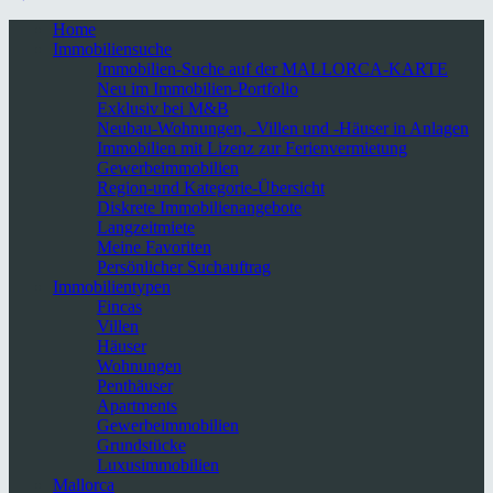
Home
Immobiliensuche
Immobilien-Suche auf der MALLORCA-KARTE
Neu im Immobilien-Portfolio
Exklusiv bei M&B
Neubau-Wohnungen, -Villen und -Häuser in Anlagen
Immobilien mit Lizenz zur Ferienvermietung
Gewerbeimmobilien
Region-und Kategorie-Übersicht
Diskrete Immobilienangebote
Langzeitmiete
Meine Favoriten
Persönlicher Suchauftrag
Immobilientypen
Fincas
Villen
Häuser
Wohnungen
Penthäuser
Apartments
Gewerbeimmobilien
Grundstücke
Luxusimmobilien
Mallorca