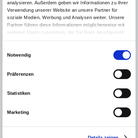
 Bauen auf Mallorca 
analysieren. Außerdem geben wir Informationen zu Ihrer
 Bewohnbarkeitsbescheinigung 
Verwendung unserer Website an unsere Partner für
soziale Medien, Werbung und Analysen weiter. Unsere
 Decenal-Versicherung Neubau 
Partner führen diese Informationen möglicherweise mit
 Due Diligence 
weiteren Daten zusammen, die Sie ihnen bereitgestellt
 Energiezertifikat 
haben oder die sie im Rahmen Ihrer Nutzung der Dienste
 EU-Erbrechtsverordnung 
gesammelt haben.
Einwilligungsauswahl
Notwendig
 Golden Visa 
 Grundbuch 
Präferenzen
 Hypotheken Finanzierung 
 Immobilien S.L. 
 Kataster 
Statistiken
 Kauf in Bauphase 
 Kauf durch Minderjährige 
Marketing
 Kaufnebenkosten 
 Legal, illegal, Bestandschutz 
Details zeigen