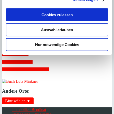
 Mieten Wohn-Immobilien 
 Mieten Gewerbe-Immobilien 
Cookies zulassen
 Nießbrauch 
 Schenkung von Immobilien 
Auswahl erlauben
 Steuern 
 Unterverbriefung 
Nur notwendige Cookies
 Verträge 
 Vollmachten 
 Vorkaufsrecht 
 Zwangsversteigerungen 
Andere Orte:
Bitte wählen ▼
Immobilien Bendinat