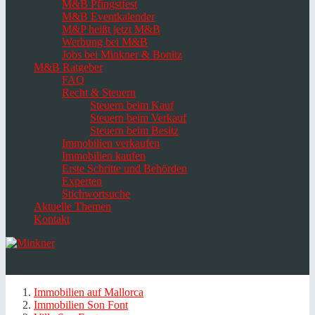
M&B Pfingstfest
M&B Eventkalender
M&P heißt jetzt M&B
Werbung bei M&B
Jobs bei Minkner & Bonitz
M&B Ratgeber
FAQ
Recht & Steuern
Steuern beim Kauf
Steuern beim Verkauf
Steuern beim Besitz
Immobilien verkaufen
Immobilien kaufen
Erste Schritte und Behörden
Experten
Stichwortsuche
Aktuelle Themen
Kontakt
Navigation
umschalten
Select
language
Immobilien auf Mallorca
Immobilien Son Font