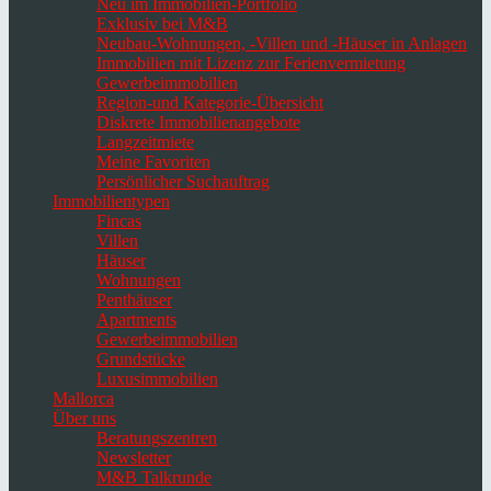
Neu im Immobilien-Portfolio
Exklusiv bei M&B
Neubau-Wohnungen, -Villen und -Häuser in Anlagen
Immobilien mit Lizenz zur Ferienvermietung
Gewerbeimmobilien
Region-und Kategorie-Übersicht
Diskrete Immobilienangebote
Langzeitmiete
Meine Favoriten
Persönlicher Suchauftrag
Immobilientypen
Fincas
Villen
Häuser
Wohnungen
Penthäuser
Apartments
Gewerbeimmobilien
Grundstücke
Luxusimmobilien
Mallorca
Über uns
Beratungszentren
Newsletter
M&B Talkrunde