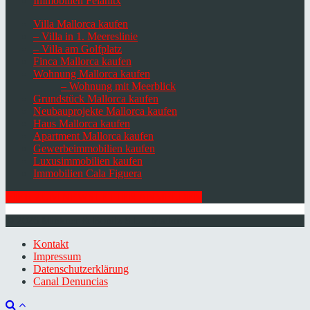
Immobilien Felanitx
Villa Mallorca kaufen
– Villa in 1. Meereslinie
– Villa am Golfplatz
Finca Mallorca kaufen
Wohnung Mallorca kaufen
– Wohnung mit Meerblick
Grundstück Mallorca kaufen
Neubauprojekte Mallorca kaufen
Haus Mallorca kaufen
Apartment Mallorca kaufen
Gewerbeimmobilien kaufen
Luxusimmobilien kaufen
Immobilien Cala Figuera
HIER ZUM NEWSLETTER ANMELDEN
© 2026 Minkner & Bonitz S.L. | Mallorca
Kontakt
Impressum
Datenschutzerklärung
Canal Denuncias