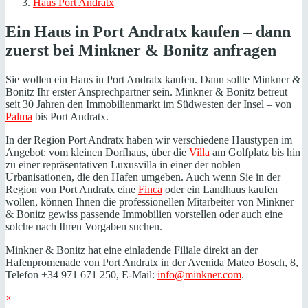
Haus Port Andratx
Ein Haus in Port Andratx kaufen – dann
zuerst bei Minkner & Bonitz anfragen
Sie wollen ein Haus in Port Andratx kaufen. Dann sollte Minkner &
Bonitz Ihr erster Ansprechpartner sein. Minkner & Bonitz betreut
seit 30 Jahren den Immobilienmarkt im Südwesten der Insel – von
Palma
bis Port Andratx.
In der Region Port Andratx haben wir verschiedene Haustypen im
Angebot: vom kleinen Dorfhaus, über die
Villa
am Golfplatz bis hin
zu einer repräsentativen Luxusvilla in einer der noblen
Urbanisationen, die den Hafen umgeben. Auch wenn Sie in der
Region von Port Andratx eine
Finca
oder ein Landhaus kaufen
wollen, können Ihnen die professionellen Mitarbeiter von Minkner
& Bonitz gewiss passende Immobilien vorstellen oder auch eine
solche nach Ihren Vorgaben suchen.
Minkner & Bonitz hat eine einladende Filiale direkt an der
Hafenpromenade von Port Andratx in der Avenida Mateo Bosch, 8,
Telefon +34 971 671 250, E-Mail:
info@minkner.com
.
×