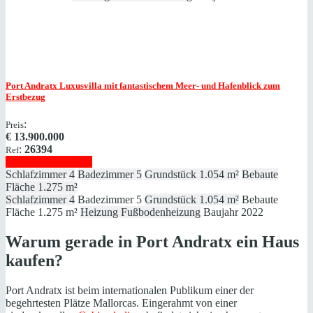
Port Andratx
Luxusvilla mit fantastischem Meer- und Hafenblick zum
Erstbezug
:
Preis
€
13.900.000
:
26394
Ref
Immobilie anzeigen
Schlafzimmer
4
Badezimmer
5
Grundstück
1.054 m²
Bebaute
Fläche
1.275 m²
Schlafzimmer
4
Badezimmer
5
Grundstück
1.054 m²
Bebaute
Fläche
1.275 m²
Heizung
Fußbodenheizung
Baujahr
2022
Warum gerade in Port Andratx ein Haus
kaufen?
Port Andratx ist beim internationalen Publikum einer der
begehrtesten Plätze Mallorcas. Eingerahmt von einer