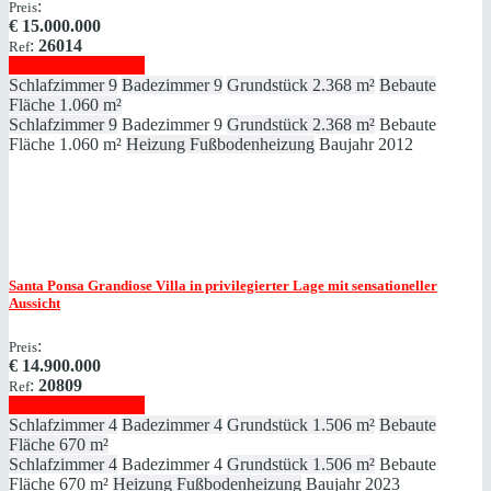
:
Preis
€
15.000.000
:
26014
Ref
Immobilie anzeigen
Schlafzimmer
9
Badezimmer
9
Grundstück
2.368 m²
Bebaute
Fläche
1.060 m²
Schlafzimmer
9
Badezimmer
9
Grundstück
2.368 m²
Bebaute
Fläche
1.060 m²
Heizung
Fußbodenheizung
Baujahr
2012
Santa Ponsa
Grandiose Villa in privilegierter Lage mit sensationeller
Aussicht
:
Preis
€
14.900.000
:
20809
Ref
Immobilie anzeigen
Schlafzimmer
4
Badezimmer
4
Grundstück
1.506 m²
Bebaute
Fläche
670 m²
Schlafzimmer
4
Badezimmer
4
Grundstück
1.506 m²
Bebaute
Fläche
670 m²
Heizung
Fußbodenheizung
Baujahr
2023