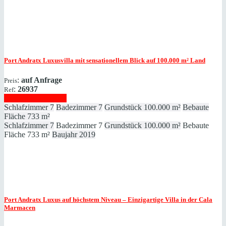
Port Andratx
Luxusvilla mit sensationellem Blick auf 100.000 m² Land
:
auf Anfrage
Preis
:
26937
Ref
Immobilie anzeigen
Schlafzimmer
7
Badezimmer
7
Grundstück
100.000 m²
Bebaute
Fläche
733 m²
Schlafzimmer
7
Badezimmer
7
Grundstück
100.000 m²
Bebaute
Fläche
733 m²
Baujahr
2019
Port Andratx
Luxus auf höchstem Niveau – Einzigartige Villa in der Cala
Marmacen