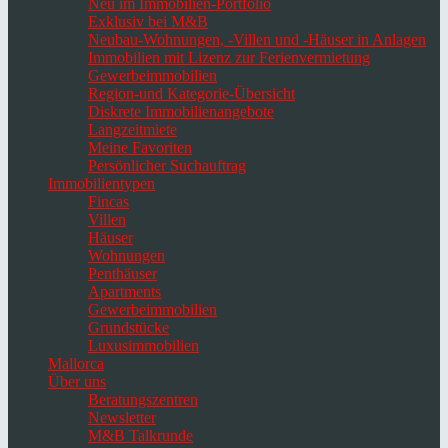
Neu im Immobilien-Portfolio
Exklusiv bei M&B
Neubau-Wohnungen, -Villen und -Häuser in Anlagen
Immobilien mit Lizenz zur Ferienvermietung
Gewerbeimmobilien
Region-und Kategorie-Übersicht
Diskrete Immobilienangebote
Langzeitmiete
Meine Favoriten
Persönlicher Suchauftrag
Immobilientypen
Fincas
Villen
Häuser
Wohnungen
Penthäuser
Apartments
Gewerbeimmobilien
Grundstücke
Luxusimmobilien
Mallorca
Über uns
Beratungszentren
Newsletter
M&B Talkrunde