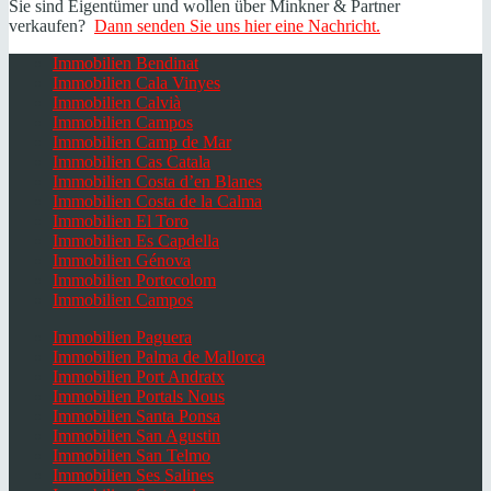
Sie sind Eigentümer und wollen über Minkner & Partner
verkaufen?
Dann senden Sie uns hier eine Nachricht.
Immobilien Bendinat
Immobilien Cala Vinyes
Immobilien Calvià
Immobilien Campos
Immobilien Camp de Mar
Immobilien Cas Catala
Immobilien Costa d’en Blanes
Immobilien Costa de la Calma
Immobilien El Toro
Immobilien Es Capdella
Immobilien Génova
Immobilien Portocolom
Immobilien Campos
Immobilien Paguera
Immobilien Palma de Mallorca
Immobilien Port Andratx
Immobilien Portals Nous
Immobilien Santa Ponsa
Immobilien San Agustin
Immobilien San Telmo
Immobilien Ses Salines