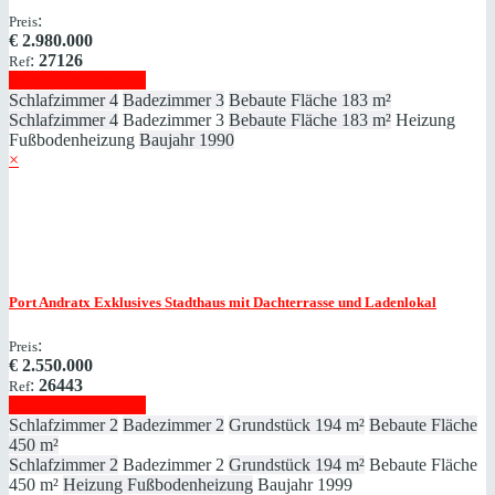
:
Preis
€
2.980.000
:
27126
Ref
Immobilie anzeigen
Schlafzimmer
4
Badezimmer
3
Bebaute Fläche
183 m²
Schlafzimmer
4
Badezimmer
3
Bebaute Fläche
183 m²
Heizung
Fußbodenheizung
Baujahr
1990
×
Port Andratx
Exklusives Stadthaus mit Dachterrasse und Ladenlokal
:
Preis
€
2.550.000
:
26443
Ref
Immobilie anzeigen
Schlafzimmer
2
Badezimmer
2
Grundstück
194 m²
Bebaute Fläche
450 m²
Schlafzimmer
2
Badezimmer
2
Grundstück
194 m²
Bebaute Fläche
450 m²
Heizung
Fußbodenheizung
Baujahr
1999