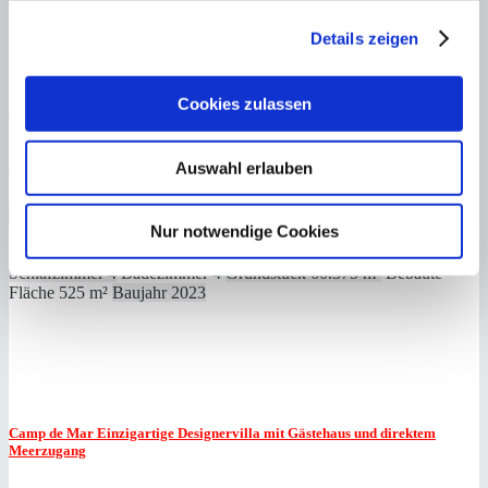
Details zeigen
Cookies zulassen
Port Andratx
Cala Egos: Luxuriöse Finca auf 60.375 ​​​​​​​m² Land
:
Preis
Auswahl erlauben
€
15.750.000
:
26063
Ref
Immobilie anzeigen
Nur notwendige Cookies
Schlafzimmer
4
Badezimmer
4
Grundstück
60.375 m²
Bebaute
Fläche
525 m²
Schlafzimmer
4
Badezimmer
4
Grundstück
60.375 m²
Bebaute
Fläche
525 m²
Baujahr
2023
Camp de Mar
Einzigartige Designervilla mit Gästehaus und direktem
Meerzugang