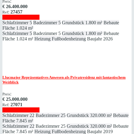
:
Preis
€
26.400.000
:
27457
Ref
Immobilie anzeigen
Schlafzimmer
5
Badezimmer
5
Grundstück
1.800 m²
Bebaute
Fläche
1.024 m²
Schlafzimmer
5
Badezimmer
5
Grundstück
1.800 m²
Bebaute
Fläche
1.024 m²
Heizung
Fußbodenheizung
Baujahr
2026
Llucmajor
Repräsentatives Anwesen als Privatresidenz mit fantastischem
Weitblick
:
Preis
€
25.000.000
:
27071
Ref
Immobilie anzeigen
Schlafzimmer
22
Badezimmer
25
Grundstück
320.000 m²
Bebaute
Fläche
7.845 m²
Schlafzimmer
22
Badezimmer
25
Grundstück
320.000 m²
Bebaute
Fläche
7.845 m²
Heizung
Fußbodenheizung
Baujahr
2019