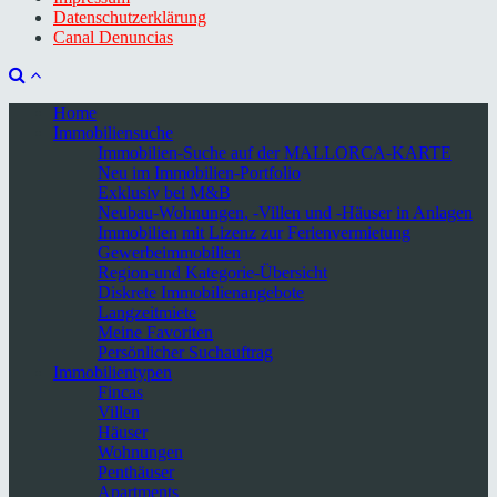
Datenschutzerklärung
Canal Denuncias
Home
Immobiliensuche
Immobilien-Suche auf der MALLORCA-KARTE
Neu im Immobilien-Portfolio
Exklusiv bei M&B
Neubau-Wohnungen, -Villen und -Häuser in Anlagen
Immobilien mit Lizenz zur Ferienvermietung
Gewerbeimmobilien
Region-und Kategorie-Übersicht
Diskrete Immobilienangebote
Langzeitmiete
Meine Favoriten
Persönlicher Suchauftrag
Immobilientypen
Fincas
Villen
Häuser
Wohnungen
Penthäuser
Apartments