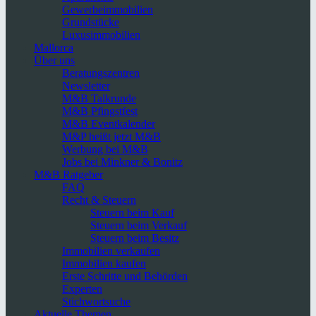
Gewerbeimmobilien
Grundstücke
Luxusimmobilien
Mallorca
Über uns
Beratungszentren
Newsletter
M&B Talkrunde
M&B Pfingstfest
M&B Eventkalender
M&P heißt jetzt M&B
Werbung bei M&B
Jobs bei Minkner & Bonitz
M&B Ratgeber
FAQ
Recht & Steuern
Steuern beim Kauf
Steuern beim Verkauf
Steuern beim Besitz
Immobilien verkaufen
Immobilien kaufen
Erste Schritte und Behörden
Experten
Stichwortsuche
Aktuelle Themen