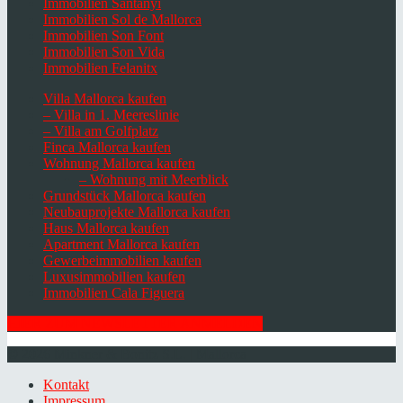
Immobilien Santanyi
Immobilien Sol de Mallorca
Immobilien Son Font
Immobilien Son Vida
Immobilien Felanitx
Villa Mallorca kaufen
– Villa in 1. Meereslinie
– Villa am Golfplatz
Finca Mallorca kaufen
Wohnung Mallorca kaufen
– Wohnung mit Meerblick
Grundstück Mallorca kaufen
Neubauprojekte Mallorca kaufen
Haus Mallorca kaufen
Apartment Mallorca kaufen
Gewerbeimmobilien kaufen
Luxusimmobilien kaufen
Immobilien Cala Figuera
HIER ZUM NEWSLETTER ANMELDEN
© 2026 Minkner & Bonitz S.L. | Mallorca
Kontakt
Impressum