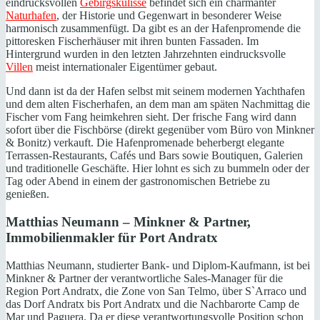
eindrucksvollen
Gebirgskulisse
befindet sich ein charmanter
Naturhafen
, der Historie und Gegenwart in besonderer Weise
harmonisch zusammenfügt. Da gibt es an der Hafenpromende die
pittoresken Fischerhäuser mit ihren bunten Fassaden. Im
Hintergrund wurden in den letzten Jahrzehnten eindrucksvolle
Villen
meist internationaler Eigentümer gebaut.
Und dann ist da der Hafen selbst mit seinem modernen Yachthafen
und dem alten Fischerhafen, an dem man am späten Nachmittag die
Fischer vom Fang heimkehren sieht. Der frische Fang wird dann
sofort über die Fischbörse (direkt gegenüber vom Büro von Minkner
& Bonitz) verkauft. Die Hafenpromenade beherbergt elegante
Terrassen-Restaurants, Cafés und Bars sowie Boutiquen, Galerien
und traditionelle Geschäfte. Hier lohnt es sich zu bummeln oder der
Tag oder Abend in einem der gastronomischen Betriebe zu
genießen.
Matthias Neumann – Minkner & Partner,
Immobilienmakler für Port Andratx
Matthias Neumann, studierter Bank- und Diplom-Kaufmann, ist bei
Minkner & Partner der verantwortliche Sales-Manager für die
Region Port Andratx, die Zone von San Telmo, über S`Arraco und
das Dorf Andratx bis Port Andratx und die Nachbarorte Camp de
Mar und Paguera. Da er diese verantwortungsvolle Position schon