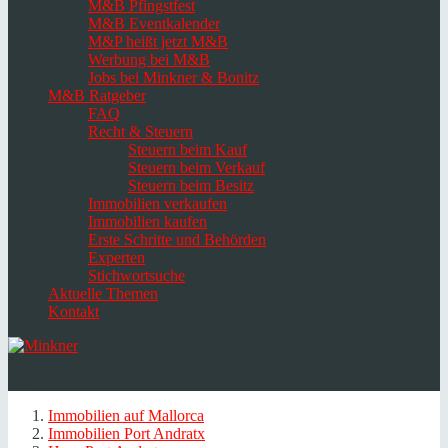
M&B Pfingstfest
M&B Eventkalender
M&P heißt jetzt M&B
Werbung bei M&B
Jobs bei Minkner & Bonitz
M&B Ratgeber
FAQ
Recht & Steuern
Steuern beim Kauf
Steuern beim Verkauf
Steuern beim Besitz
Immobilien verkaufen
Immobilien kaufen
Erste Schritte und Behörden
Experten
Stichwortsuche
Aktuelle Themen
Kontakt
Navigation
umschalten
Select
language
Immobilien auf Mallorca
Immobilien Port Andratx