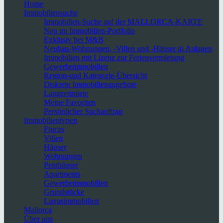
Home
Immobiliensuche
Immobilien-Suche auf der MALLORCA-KARTE
Neu im Immobilien-Portfolio
Exklusiv bei M&B
Neubau-Wohnungen, -Villen und -Häuser in Anlagen
Immobilien mit Lizenz zur Ferienvermietung
Gewerbeimmobilien
Region-und Kategorie-Übersicht
Diskrete Immobilienangebote
Langzeitmiete
Meine Favoriten
Persönlicher Suchauftrag
Immobilientypen
Fincas
Villen
Häuser
Wohnungen
Penthäuser
Apartments
Gewerbeimmobilien
Grundstücke
Luxusimmobilien
Mallorca
Über uns