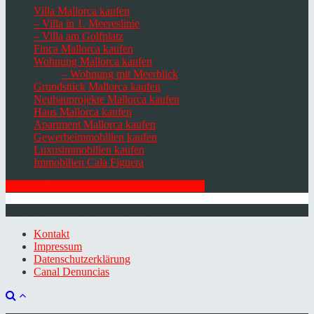
Villa Mallorca kaufen
– Villa in 1. Meereslinie
– Villa am Golfplatz
Finca Mallorca kaufen
Wohnung Mallorca kaufen
– Wohnung mit Meerblick
Grundstück Mallorca kaufen
Neubauprojekte Mallorca kaufen
Haus Mallorca kaufen
Apartment Mallorca kaufen
Gewerbeimmobilien kaufen
Luxusimmobilien kaufen
Immobilien Cala Figuera
HIER ZUM NEWSLETTER ANMELDEN
© 2026 Minkner & Bonitz S.L. | Mallorca
Kontakt
Impressum
Datenschutzerklärung
Canal Denuncias