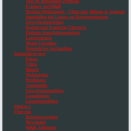
Neu im Immobilien-Portfolio
Exklusiv bei M&B
Neubau-Wohnungen, -Villen und -Häuser in Anlagen
Immobilien mit Lizenz zur Ferienvermietung
Gewerbeimmobilien
Region-und Kategorie-Übersicht
Diskrete Immobilienangebote
Langzeitmiete
Meine Favoriten
Persönlicher Suchauftrag
Immobilientypen
Fincas
Villen
Häuser
Wohnungen
Penthäuser
Apartments
Gewerbeimmobilien
Grundstücke
Luxusimmobilien
Mallorca
Über uns
Beratungszentren
Newsletter
M&B Talkrunde