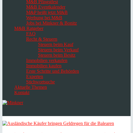
M&B Pfingstfest
M&B Eventkalender
M&P heißt jetzt M&B
Werbung bei M&B
Jobs bei Minkner & Bonitz
M&B Ratgeber
FAQ
Recht & Steuern
Steuern beim Kauf
Steuern beim Verkauf
Steuern beim Besitz
Immobilien verkaufen
Immobilien kaufen
Erste Schritte und Behörden
Experten
Stichwortsuche
Aktuelle Themen
Kontakt
Navigation
umschalten
Select
language