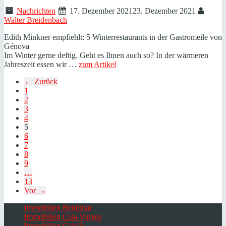
Nachrichten
17. Dezember 2021
23. Dezember 2021
Walter Breidenbach
Edith Minkner empfiehlt: 5 Winterrestaurants in der Gastromeile von
Génova
Im Winter gerne deftig. Geht es Ihnen auch so? In der wärmeren
Jahreszeit essen wir …
zum Artikel
← Zurück
1
2
3
4
5
6
7
8
9
…
13
Vor →
Immobilien Bendinat
Immobilien Cala Vinyes
Immobilien Calvià